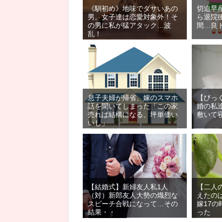
《馴初め》地味でダサいあの
切迫早
男。女子達は恋愛対象外！そ
ら退院
の男に私が猛アタック…波
間…良
乱！
息子夫婦が帰省、嫁のスマホ
【びっ
話を聞いてしまった「この家
婚の私
売れば結構になる、坪単価い
敷いて
いし」
【結婚式】新婦友人私1人
【二人
（対）新郎友人大勢の熾烈な
えたの
スピーチ合戦になって…その
嫁17
結果・・
った