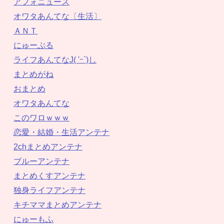
アフォニュース
オワタあんてな〔生活〕
ＡＮＴ
にゅーぷる
ライフあんてなJ( 'ｰ`)し
まとめがね
おまとめ
オワタあんてな
このワロｗｗｗ
恋愛・結婚・生活アンテナ
2chまとめアンテナ
ブルーアンテナ
まとめくすアンテナ
独身ライフアンテナ
キチママまとめアンテナ
にゅーもふ