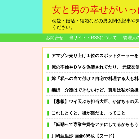
女と男の幸せがいっ
恋愛・婚活・結婚などの男女関係記事や
ください。
お問合せ
当サイト・RSSについて
管理人
アマゾン売り上げ１位のスポットクーラーを 安く買った 今日設
俺の不倫やＤⅤを偽装されてたり、 元嫁友使って誘惑させたり、
嫁「私への当て付け？自宅で料理する人も料理上手な人も大っっ嫌い！」嫁が料理嫌いで育児大変だから時
義姉「介護はできないけど、費用は私が負担するから」私「その言葉だけでも
【悲報】ワイ天ぷら担当大臣、かぼちゃの天
これしとくと、後が楽だよ、ってこと
「転勤って専業主婦をアテにしてるからもう期待できない」JTCの男性社員が転勤を命じられるも「
川崎亜里沙 画像695枚【ヌード】