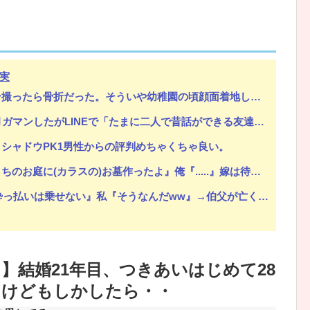
実
ういや幼稚園の頃顔面着地したことがあったが、 母ちゃん当時気づかなかったのかよ・・・
Eで「たまに二人で昔話ができる友達になろう」的なメッセ送信した。昨日まで既読無視
シャドウPK1男性からの評判めちゃくちゃ良い。
作ったよ』俺『.....』嫁は待ち受け画面もカラスにしている。俺正直カラス怖いんだが...
』私『そうなんだww』→伯父が亡くなり、日記を見ると衝撃の内容が！その真相が...
】結婚21年目、つきあいはじめて28
るけどもしかしたら・・