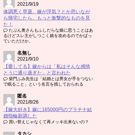
2021/9/19
体調悪く早退。嫁が浮気？とか思いなが
ら帰宅したら、もっと衝撃的なものを見
た！
たぶん奥さんもふしだらな娘に思うことはあ
るけどスレ主がしつこく娘を攻めるのでかばっ
ていただけか。
名無し
2021/9/10
【愛してる】嫁からは「私はそんな感情
とうに通り過ぎた」と言われた
柴門ふみ先生は「結婚とは男女が手をつない
で眠ること」という名言を残しておられる
匿名
2021/8/26
【嫁大好き】嫁に165000円のプラチナ結
婚指輪新調した
買い替えじゃなくて再メッキ出来ないの？
タカシ