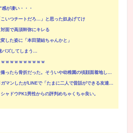
ノ"感が凄い・・・
「こいつチートだろ…」と思った奴あげてけ
、対面で高須幹弥にキレる
Powered by livedoor 相互RSS
激変した姿に「本田望結ちゃんかと」
億バズしてしまう…
ｗｗｗｗｗｗｗｗｗｗｗ
ういや幼稚園の頃顔面着地したことがあったが、 母ちゃん当時気づかなかったのかよ・・・
Eで「たまに二人で昔話ができる友達になろう」的なメッセ送信した。昨日まで既読無視
シャドウPK1男性からの評判めちゃくちゃ良い。