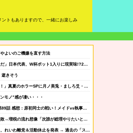
メントもありますので、一緒にお楽しみ
るやよいのご機嫌を直す方法
味!?2030大会で出場枠「64」なら追い風に！アメリカ人もポット1争いに熱視線！【海外の反応】
、逝きそう
美兎・ましろ爻・市松寿ゞ謡が出演！“VTuber×ホラー”を語る【8/8(土)21:05】
ホンモノ"感が凄い・・・
話 感想：原初同士の戦い！メイドvs執事になってる！
増税の流れ想像「次誰が総理やりたいと思います？」
→ 過去の「スジを通す」宣言に】「説明責任どうなった？」とツッコミ殺到 ｗｗｗｗｗｗｗｗｗ