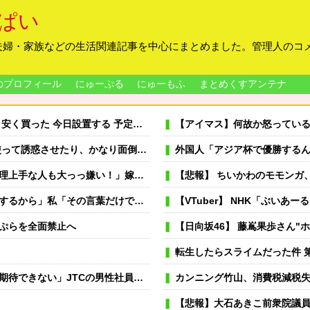
ぱい
夫婦・家族などの生活関連記事を中心にまとめました。管理人のコ
のプロフィール
にゅーぷる
にゅーもふ
まとめくすアンテナ
置する 予定だが多少でも涼しくなったら良いな
【アイマス】何故か怒ってい
かなり面倒な事にはなりましたが、結果は完勝。
外国人「アジア杯で優勝するんだ」日本代表、W杯ポット1入りに現実
間ある時は俺が料理する、片付けまで全部やるって言うと嫁がヒスって困る
【悲報】 ちいかわのモモンガ
救われました…」→介護を巡る意外な支えに感謝して…
【VTuber】 NHK「ぶいあーる！」真夏のホラーSPに月ノ
ぷらを全面禁止へ
【日向坂46】 藤嶌果歩さん"
転生したらスライムだった件 第89
妻は3倍稼いでるので、それなら辞める」と言ったら、転勤がなくなった
カンニング竹山、消費税減税失敗→
【悲報】大石あきこ前衆院議員、れいわ離党＆活動休止を発表 