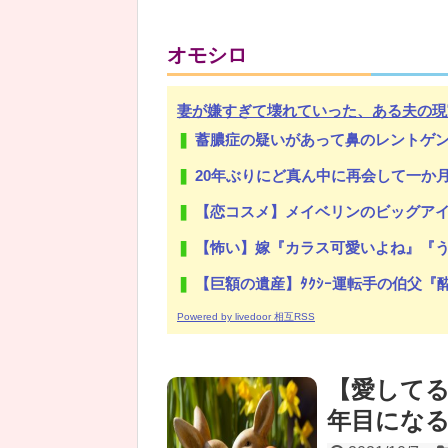
オモシロ
妻が嫌すぎて壊れていった、ある夫の現
蓄膿症の疑いがあって鼻のレントゲン撮ったら骨折だった。そ
20年ぶりにど真ん中に再会して一か月ガマンしたがLIN
【恋コスメ】メイベリンのビッグアイ
【怖い】嫁『カラス可愛いよね』『うちのお庭に(カラスの)お墓
【巨額の遺産】ﾀｸｼｰ運転手の伯父『酔っ払いは乗せない
Powered by livedoor 相互RSS
【愛してる
年目にな