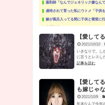
薬剤師「なんでジェネリック嫌なん
虐待されて育った私にウトメ「子供を産んだらご両親への感
嫁が風呂入ってる間に子供と寝室に行って俺だけ寝落ちしたら
専業主夫のイメージ
【愛してる
【修羅場】旦那が不倫→実家で両親と子供を育てよ
2021/10/10
いきなりで、し
に言うとレスし
Powered by livedoor 相互RSS
記事を読む
【愛して
も嫁じゃ
2021/10/9
年末なんで今年