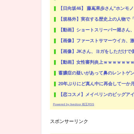
【日向坂46】 藤嶌果歩さん"ホンモ
【規格外】実在する歴史上の人物で
【動画】ショートスリーパー堀さん
Powered by livedoor 相互RSS
【画像】ファーストサマーウイカ、
【画像】JKさん、ヨガをしただけで
【動画】女性審判炎上ｗｗｗｗｗｗ
蓄膿症の疑いがあって鼻のレントゲン撮ったら骨折だった。そ
20年ぶりにど真ん中に再会して一か月ガマンしたがLIN
【恋コスメ】メイベリンのビッグアイ
Powered by livedoor 相互RSS
スポンサーリンク