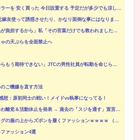
 安く買った 今日設置する 予定だが多少でも涼しくなったら良いな
って誘惑させたり、かなり面倒な事にはなりましたが、結果は完勝。
」私「その言葉だけでも救われました…」→介護を巡る意外な支えに感謝して…
ちゃの天ぷらを全面禁止へ
と
性社員が転勤を命じられるも「妻は3倍稼いでるので、それなら辞める」と言ったら、転勤がなくなった
いのご機嫌を直す方法
 感想：原初同士の戦い！メイドvs執事になってる！
 過去の「スジを通す」宣言に】「説明責任どうなった？」とツッコミ殺到 ｗｗｗｗｗｗｗｗｗ
服の上からズボンを履くファッションｗｗｗｗ （※画像あり）
ファッション4選