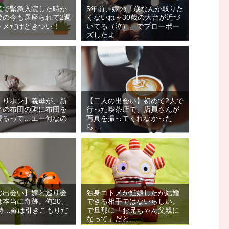
産で緊急入院した時か
5年前、嫁の「歳なんか取りた
後の今も居座られて2週
くないね～30歳の大台が近づ
トメだけどきつい！
いてる（泣）」でプローポー
ズしたよ
くりポン】義母が、新
【二人の出会い】初めて2人で
達の布団の隣に布団を
行った喫茶店で、店員さんが
寝るって…エー何なの
写真を撮ってくれなかった
ら…
の出会い】嫁と巡り会
独身コトメが妊娠したが結婚
は本当に奇跡。俺20、
できる相手ではないらしい。
の時…嫁は引きこもりだ
で旦那に「お兄ちゃん父親に
なって」だと…