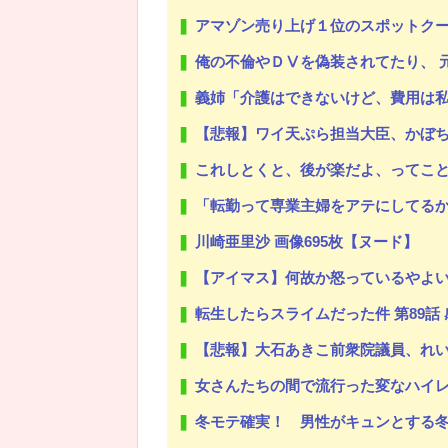
アマゾン売り上げ１位のスポットクーラーを
俺の不倫やＤⅤを偽装されてたり、 元嫁友使
義姉「介護はできないけど、費用は私が負担するから
【悲報】ワイ天ぷら担当大臣、かぼ
これしとくと、後が楽だよ、ってこ
「転勤って専業主婦をアテにしてるからもう期待できない」JTCの男
川崎亜里沙 画像695枚【ヌード】
【アイマス】何故か怒っているやよ
転生したらスライムだった件 第89話
【悲報】大石あきこ前衆院議員、れいわ離党＆活動休止を発表 →
女さんたちの間で流行った変なハイレグの
冬モテ確実！ 男性がキュンとする冬