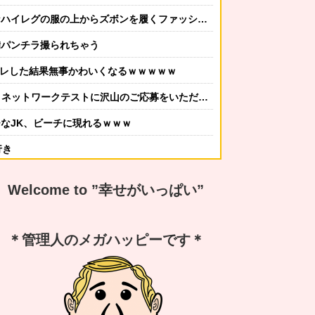
服の上からズボンを履くファッションｗｗｗｗ （※画像あり）
備パンチラ撮られちゃう
筋トレした結果無事かわいくなるｗｗｗｗｗ
トワークテストに沢山のご応募をいただき誠にありがとうございました｡」
なJK、ビーチに現れるｗｗｗ
行き
かしてニンジャ？→スタイリッシュな動きはこちらです…
Welcome to ”幸せがいっぱい”
する冬ファッション4選
なんですか？ｗ 先発品と全く同じですよ？w」
＊管理人のメガハッピーです＊
謝の気持ちも湧いてきたでしょ。いい加減に意地貼るの止めて仲直りしなさい 」【中編】
嫁から「子供あんなに泣いてたのによく寝てられんな…」って恨み節がメッセージで来てた