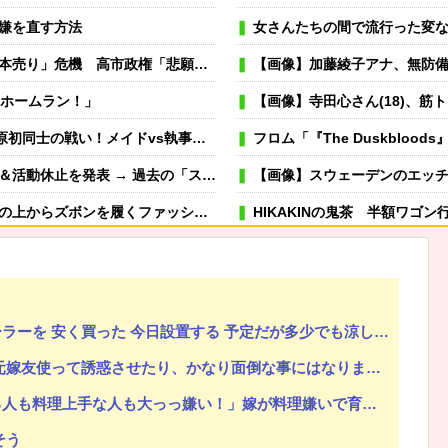
嫌を直す方法
女さんたちの間で流行った変なハイレグの
り」危機 高市政権「悲願」に固執
【画像】加藤綾子アナ、無防
ロホームラン！」
【画像】寺田心さん(18)、
士の戦い！メイドvs執事になってる！
フロム「『The Duskbloods』ネッ
に】「説明責任どうなった？」とツッコミ殺到 ｗｗｗｗｗｗｗｗｗ
【画像】スウェーデンのエッチ
履くファッションｗｗｗｗ （※画像あり）
HIKAKINの鬼茶 半額ワゴン
可愛い彼女が部屋に入ってきた。もし
→スタイリッシュな動きはこちらです…
冬モテ確実！ 男性がキュンと
むよ→彼の見事なテクニックはこちらです…
薬剤師「なんでジェネリック嫌
 安く買った 今日設置する 予定だが多少でも涼しくなったら良いな
？」→ママ友との雑談が原因でまさかの展開に…
虐待されて育った私にウトメ「子供を産んだらご両親への感
って誘惑させたり、かなり面倒な事にはなりましたが、結果は完勝。
…食っちゃいけないものを売ってるのか？」
嫁が風呂入ってる間に子供と寝室に行って俺だけ寝落ちしたら
嫁が料理嫌いで育児大変だから時間ある時は俺が料理する、片付けまで全部やるって言うと嫁がヒスって困る
専業主夫のイメージ
そう