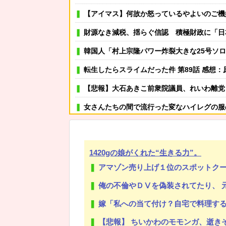
【アイマス】何故か怒っているやよいのご機
財源なき減税、揺らぐ信認 積極財政に「日本売
韓国人「村上宗隆パワー炸裂大きな25号ソ
転生したらスライムだった件 第89話 感想：原初同
【悲報】大石あきこ前衆院議員、れいわ離党＆活動休止を発表 → 過去の「スジを通す」宣言
女さんたちの間で流行った変なハイレグの服の上からズボンを
島田珠代姉さんが好きな方
可愛い彼女が部屋に入ってきた。もしかしてニンジャ？
1420gの娘がくれた“生きる力”。
その店には腕のいいバーテンダーがいた。このグラスに１杯たの
アマゾン売り上げ１位のスポットクーラーを
嫁「そのLINE気持ち悪い！離婚して！」俺「ウワキじゃないのに
俺の不倫やＤⅤを偽装されてたり、 元嫁友使
保健師「まずは社食で大盛り頼むの辞めてみます？」 ワイ「
嫁「私への当て付け？自宅で料理する人も料理上手な人も大っっ嫌い！」
【疑問】ラーメンショップって美味いんか？
【悲報】 ちいかわのモモンガ、逝き