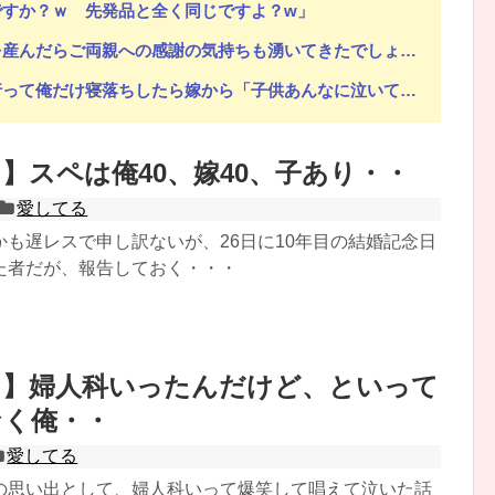
ですか？ｗ 先発品と全く同じですよ？w」
謝の気持ちも湧いてきたでしょ。いい加減に意地貼るの止めて仲直りしなさい 」【中編】
嫁から「子供あんなに泣いてたのによく寝てられんな…」って恨み節がメッセージで来てた
】スペは俺40、嫁40、子あり・・
うと思っていたら…絶縁しました。がんばって子供たちと幸せになります！
愛してる
かも遅レスで申し訳ないが、26日に10年目の結婚記念日
た者だが、報告しておく・・・
る】婦人科いったんだけど、といって
なく俺・・
愛してる
の思い出として、婦人科いって爆笑して唱えて泣いた話