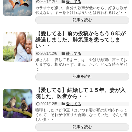
2021/12/7
愛してる
カラオケが嫌い。自分の歌声が低いから、好きな歌が
歌えない。キーを下げれば良いとは言われるけど・・
記事を読む
【愛してる】前の投稿からもう６年が
経過しました、肺気腫を患ってしま
い・・
2021/12/6
愛してる
嫁さんに「愛してるよー」は、やはり頻繁に言ってお
りますな、相変わらず。まぁ、ただ、どんな時も笑顔
で・・
記事を読む
【愛してる】結婚して１５年、妻が入
院した、医者から・・
2021/12/5
愛してる
喧嘩もしたけど仲直りはいつも妻が私の好物を作って
くれて、それが仲直りの合図になっていた。そんな優
しい妻・・
記事を読む