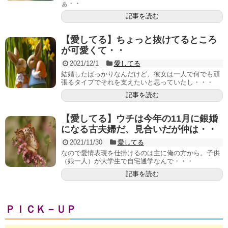
ぁ・・
記事を読む
【愛してる】ちょっと抜けてるところ
が可愛くて・・
2021/12/1
愛してる
結婚したばっかりなんだけど、彼女は一人で何でも頑
張るタイプでそれを支えたいと思っていたし・・・
記事を読む
【愛してる】ウチは今年の11月に銀婚
になる古夫婦だ、見合いだが仲は・・
2021/11/30
愛してる
なので愛情表現を仕掛けるのは主に俺の方から。子供
（娘一人）が大学生で自宅通学なんで・・・
記事を読む
ＰＩＣＫ－ＵＰ