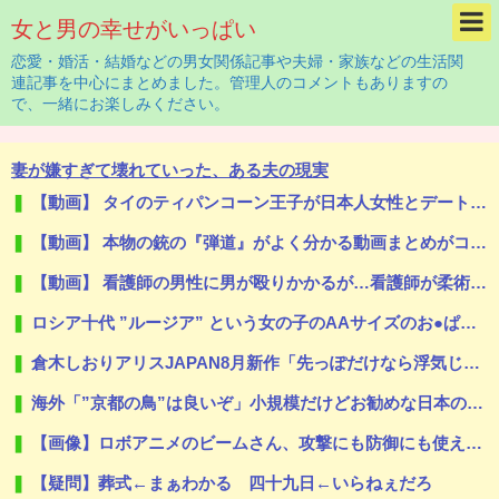
女と男の幸せがいっぱい
恋愛・婚活・結婚などの男女関係記事や夫婦・家族などの生活関
連記事を中心にまとめました。管理人のコメントもありますの
で、一緒にお楽しみください。
妻が嫌すぎて壊れていった、ある夫の現実
【動画】 タイのティパンコーン王子が日本人女性とデートか？
【動画】 本物の銃の『弾道』がよく分かる動画まとめがコチラｗｗｗ！！
【動画】 看護師の男性に男が殴りかかるが…看護師が柔術使いだった
ロシア十代 ”ルージア” という女の子のAAサイズのお●ぱいグラビア。
倉木しおりアリスJAPAN8月新作「先っぽだけなら浮気じゃないよ？イケないギリギリの焦らし責めに屈し膣奥深ハメ浮気」理性崩壊NTR作品！！
海外「”京都の鳥”は良いぞ」小規模だけどお勧めな日本の観光名所／お店に対する海外の反応
【画像】ロボアニメのビームさん、攻撃にも防御にも使えて万能過ぎる
【疑問】葬式←まぁわかる 四十九日←いらねぇだろ