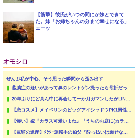
【衝撃】彼氏がいつの間にか妹とできて
た。妹「お姉ちゃんの分まで幸せになる」
エーッ
オモシロ
ぜんぶ私が中心、そう思った瞬間から歪み出す
蓄膿症の疑いがあって鼻のレントゲン撮ったら骨折だった。そういや幼稚園の頃顔面着地したことがあったが、 母ちゃん当時気づかなかったのかよ・・・
20年ぶりにど真ん中に再会して一か月ガマンしたがLINEで「たまに二人で昔話ができる友達になろう」的なメッセ送信した。昨日まで既読無視
【恋コスメ】メイベリンのビッグアイシャドウPK1男性からの評判めちゃくちゃ良い。
【怖い】嫁『カラス可愛いよね』『うちのお庭に(カラスの)お墓作ったよ』俺『.....』嫁は待ち受け画面もカラスにしている。俺正直カラス怖いんだが...
【巨額の遺産】ﾀｸｼｰ運転手の伯父『酔っ払いは乗せない』私『そうなんだww』→伯父が亡くなり、日記を見ると衝撃の内容が！その真相が...