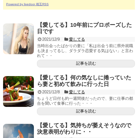
Powered by livedoor 相互RSS
【愛してる】10年前にプロポーズした
日です
2021/12/9
愛してる
当時出会ったばかりの妻に「私は出会う前に県外就職
も決まってるし、ダラダラ恋愛する気はない」と言わ
れて・・
記事を読む
【愛してる】何の気なしに捲っていた
ら妻と初めて飲みに行った日
2021/12/8
愛してる
ちょうど日付も約一週間後だったので、妻に仕事の都
合を聞いて食事に行った・・・
記事を読む
【愛してる】気持ちが萎えそうなので
決意表明がわりに・・