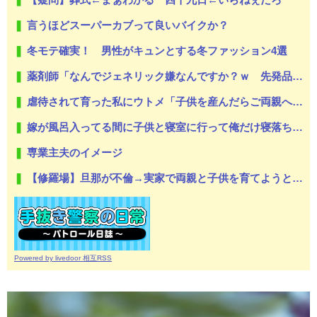
言うほどスーパーカブって良いバイクか？
冬モテ確実！ 男性がキュンとする冬ファッション4選
薬剤師「なんでジェネリック嫌なんですか？ｗ 先発品と全く同じですよ？w」
虐待されて育った私にウトメ「子供を産んだらご両親への感謝の気持ちも湧いてきたでしょ。いい加減に意地貼るの止めて仲直りしなさい 」【中編】
嫁が風呂入ってる間に子供と寝室に行って俺だけ寝落ちしたら嫁から「子供あんなに泣いてたのによく寝てられんな…」って恨み節がメッセージで来てた
専業主夫のイメージ
【修羅場】旦那が不倫→実家で両親と子供を育てようと思っていたら…絶縁しました。がんばって子供たちと幸せになります！
Powered by livedoor 相互RSS