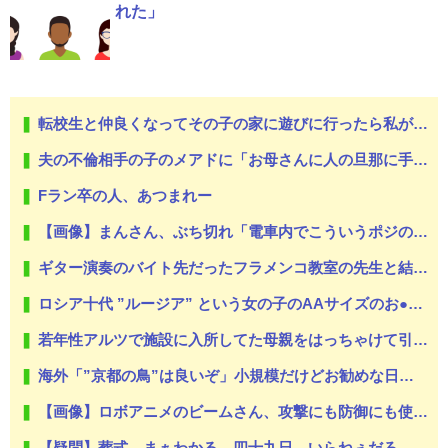
れた」
転校生と仲良くなってその子の家に遊びに行ったら私が小さい頃に撮った写真があった
夫の不倫相手の子のメアドに「お母さんに人の旦那に手出さないように注意してね？」と2人の合体ムービーを添付して送った・・・はずが、宛先を間違って取り返しのつかない事態に！
Fラン卒の人、あつまれー
【画像】まんさん、ぶち切れ「電車内でこういうポジのおじ、ガチでイラネ」
ギター演奏のバイト先だったフラメンコ教室の先生と結婚が決まった すると生徒達から「なんであんたなんかと」等非難轟々 → どんどん冷めた俺は「じゃあやめます」と結婚を撤回し…
ロシア十代 ”ルージア” という女の子のAAサイズのお●ぱいグラビア。
若年性アルツで施設に入所してた母親をはっちゃけて引取り自宅介護し始めた近所の次男坊。けど、見る見るうちに悲惨な状況に…
海外「”京都の鳥”は良いぞ」小規模だけどお勧めな日本の観光名所／お店に対する海外の反応
【画像】ロボアニメのビームさん、攻撃にも防御にも使えて万能過ぎる
【疑問】葬式←まぁわかる 四十九日←いらねぇだろ