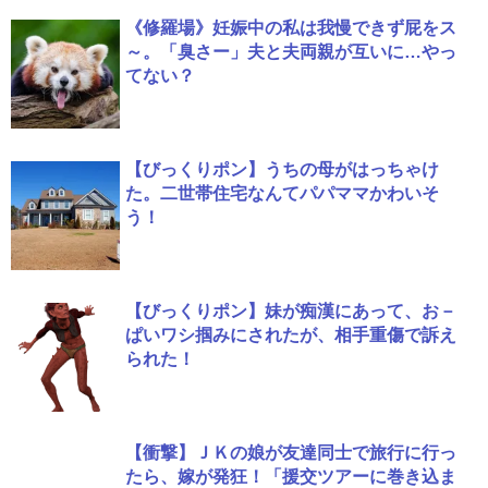
《修羅場》妊娠中の私は我慢できず屁をス
～。「臭さー」夫と夫両親が互いに…やっ
てない？
【びっくりポン】うちの母がはっちゃけ
た。二世帯住宅なんてパパママかわいそ
う！
【びっくりポン】妹が痴漢にあって、お－
ぱいワシ掴みにされたが、相手重傷で訴え
られた！
【衝撃】ＪＫの娘が友達同士で旅行に行っ
たら、嫁が発狂！「援交ツアーに巻き込ま