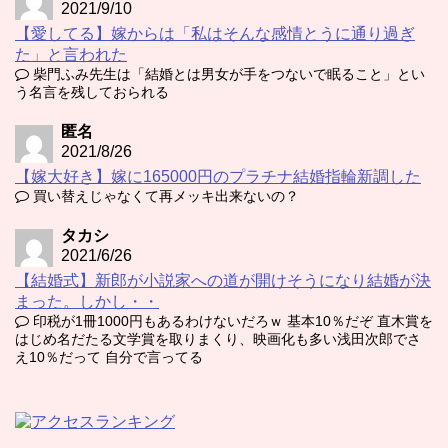
2021/9/10
【愛してる】嫁からは「私はそんな感情とうに通り過ぎ
た」と言われた
柴門ふみ先生は「結婚とは男女が手をつないで眠ること」とい
う名言を残しておられる
匿名
2021/8/26
【嫁大好き】嫁に165000円のプラチナ結婚指輪新調した
買い替えじゃなくて再メッキ出来ないの？
タカシ
2021/6/26
【結婚式】新郎が小説家への道が開けそうになり結婚が決
まった。しかし・・
印税が1冊1000円もあるわけないだろｗ 基本10％だぞ 直木賞を
はじめ名だたる文学賞を取りまくり、映画化も多い浅田次郎でさ
え10％だって 自分で言ってる