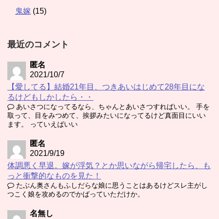
鬼嫁
(15)
最近のコメント
匿名
2021/10/7
【愛してる】結婚21年目、つきあいはじめて28年目にな
るけどもしかしたら・・
あいさつになってるなら、ちゃんとあいさつすればいい。 手を
取って、目をみつめて、挨拶みたいになってるけど真面目にいい
ます。 っていえばいい
匿名
2021/9/19
体調悪く早退。嫁が浮気？とか思いながら帰宅したら、も
っと衝撃的なものを見た！
たぶん奥さんもふしだらな娘に思うことはあるけどスレ主がし
つこく娘を攻めるのでかばっていただけか。
名無し