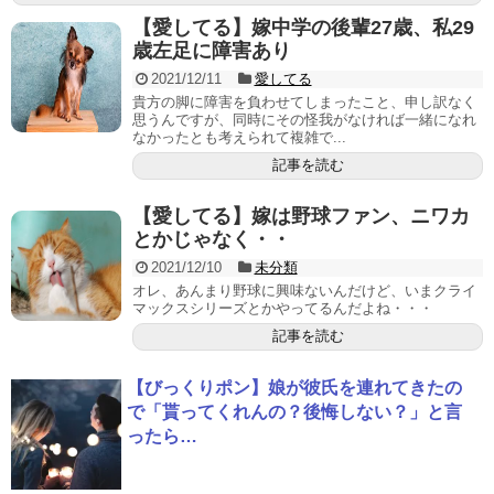
【愛してる】嫁中学の後輩27歳、私29
歳左足に障害あり
2021/12/11
愛してる
貴方の脚に障害を負わせてしまったこと、申し訳なく
思うんですが、同時にその怪我がなければ一緒になれ
なかったとも考えられて複雑で...
記事を読む
【愛してる】嫁は野球ファン、ニワカ
とかじゃなく・・
2021/12/10
未分類
オレ、あんまり野球に興味ないんだけど、いまクライ
マックスシリーズとかやってるんだよね・・・
記事を読む
【びっくりポン】娘が彼氏を連れてきたの
で「貰ってくれんの？後悔しない？」と言
ったら…