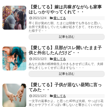
【愛してる】嫁は共稼ぎながらも家事
はしっかりやってくれて・・
2021/12/4
愛してる
早く目が覚めた朝、たまには朝食でも作るかと思い、
台所で支度をしていたら嫁が起きてきて、そわそわし
た様子で・・
記事を読む
【愛してる】旦那がスレ開いたまま子
供と外出したんだけど・・
2021/12/3
愛してる
あなた自身の精神衛生上やきもきせずに済んで、夫婦
仲もぎくしゃくせずに済ますなら・・・
記事を読む
【愛してる】子供が居ない昼間に言っ
てみた・・
2021/12/2
愛してる
一文字の返事かよ。と思った40半ば夫婦。やっぱり花
束とかサプライズっぽい事しないと響きにくいのかな