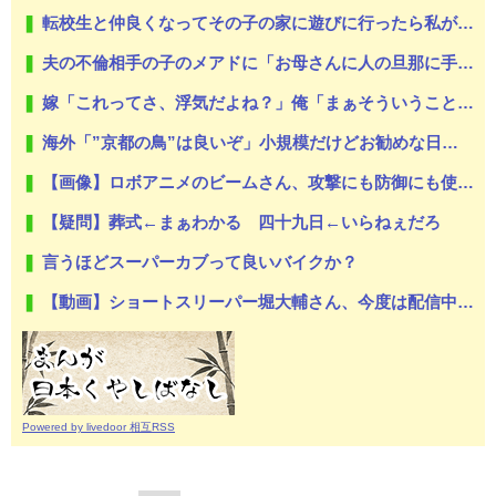
転校生と仲良くなってその子の家に遊びに行ったら私が小さい頃に撮った写真があった
夫の不倫相手の子のメアドに「お母さんに人の旦那に手出さないように注意してね？」と2人の合体ムービーを添付して送った・・・はずが、宛先を間違って取り返しのつかない事態に！
嫁「これってさ、浮気だよね？」俺「まぁそういうことになりますかね」
海外「”京都の鳥”は良いぞ」小規模だけどお勧めな日本の観光名所／お店に対する海外の反応
【画像】ロボアニメのビームさん、攻撃にも防御にも使えて万能過ぎる
【疑問】葬式←まぁわかる 四十九日←いらねぇだろ
言うほどスーパーカブって良いバイクか？
【動画】ショートスリーパー堀大輔さん、今度は配信中に突然号泣「ずっと涙が止まらない」
Powered by livedoor 相互RSS