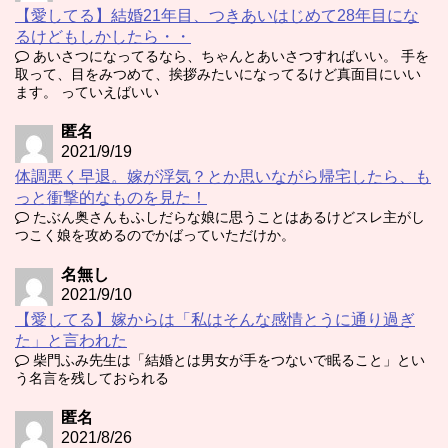
【愛してる】結婚21年目、つきあいはじめて28年目にな
るけどもしかしたら・・
あいさつになってるなら、ちゃんとあいさつすればいい。 手を
取って、目をみつめて、挨拶みたいになってるけど真面目にいい
ます。 っていえばいい
匿名
2021/9/19
体調悪く早退。嫁が浮気？とか思いながら帰宅したら、も
っと衝撃的なものを見た！
たぶん奥さんもふしだらな娘に思うことはあるけどスレ主がし
つこく娘を攻めるのでかばっていただけか。
名無し
2021/9/10
【愛してる】嫁からは「私はそんな感情とうに通り過ぎ
た」と言われた
柴門ふみ先生は「結婚とは男女が手をつないで眠ること」とい
う名言を残しておられる
匿名
2021/8/26