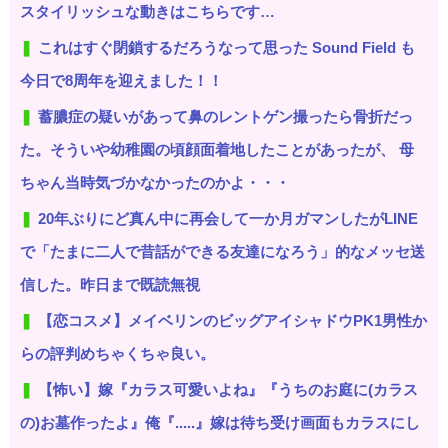
スタイリッシュな動きはこちらです…
これはすぐ閉鎖するだろうなって思った Sound Field も
今日で8周年を迎えました！！
蓄膿症の疑いがあって鼻のレントゲン撮ったら骨折だっ
た。そういや幼稚園の頃顔面着地したことがあったが、 母
ちゃん当時気づかなかったのかよ・・・
20年ぶりにど真ん中に再会して一か月ガマンしたがLINE
で「たまに二人で昔話ができる友達になろう」的なメッセ送
信した。昨日まで既読無視
【恋コスメ】メイベリンのビッグアイシャドウPK1男性か
らの評判めちゃくちゃ良い。
【怖い】嫁『カラス可愛いよね』『うちのお庭に(カラス
の)お墓作ったよ』俺『.....』嫁は待ち受け画面もカラスにし