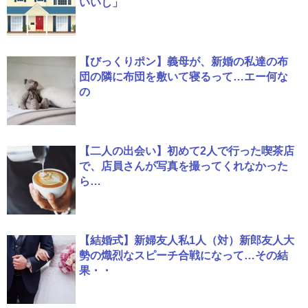
いいし」
【びっくりポン】義母が、新婚の私達の布
団の隣に布団を敷いて寝るって…エー何な
の
【二人の出会い】初めて2人で行った喫茶店
で、店員さんが写真を撮ってくれなかった
ら…
【結婚式】新婦友人私1人（対）新郎友人大
勢の熾烈なスピーチ合戦になって…その結
果・・