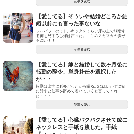
記事を読む
【愛してる】そういや結婚どころか結
婚以前にも言った事ないな
フルパワーのミドルキックをくらい床の上で悶絶す
る俺を見下ろし嫁は言った。「このスカスカの胸が
不満か！！」
記事を読む
【愛してる】嫁と結婚して数ヶ月後に
転勤の辞令、単身赴任を選択した
が・・
転勤は出世に必要だったから蹴る訳にはいかずに嫁
に話すと仕事を辞めて着いていくと言ってくれ
た・・・
記事を読む
【愛してる】心臓バクバクさせて嫁に
ネックレスと手紙を渡した。手紙