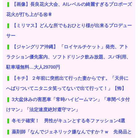
【画像】長良花火大会、AIレベルの綺麗すぎるプロポーズ
花火が打ち上がる㊗🎇
【ミリマス】どんな所でもおひとり様が出来るプロデュー
サー
【ジャングリア沖縄】 「ロイヤルチケット」発売、アト
ラクション優先案内、ソフトドリンク飲み放題、スパ利用、
駐車場無料…大人29700円
【キチ】 ２年前に突然出て行った妻からです。「天井に
へばりついてニタニタ笑ってないで出て行って！」【怖】
3大盆休みの害悪車「常時ハイビームマン」「車間ベタ付
けマン」「法定速度絶対遵守マン」
冬モテ確実！ 男性がキュンとする冬ファッション4選
薬剤師「なんでジェネリック嫌なんですか？ｗ 先発品と