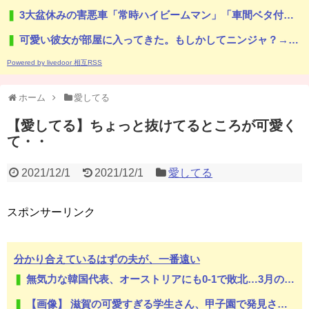
3大盆休みの害悪車「常時ハイビームマン」「車間ベタ付けマン」「法定速度絶対遵守マン」
可愛い彼女が部屋に入ってきた。もしかしてニンジャ？→スタイリッシュな動きはこちらです…
Powered by livedoor 相互RSS
ホーム
愛してる
【愛してる】ちょっと抜けてるところが可愛く
て・・
2021/12/1
2021/12/1
愛してる
スポンサーリンク
分かり合えているはずの夫が、一番遠い
無気力な韓国代表、オーストリアにも0-1で敗北…3月のAマッチは2敗で終＝韓国の反応
【画像】 滋賀の可愛すぎる学生さん、甲子園で発見される