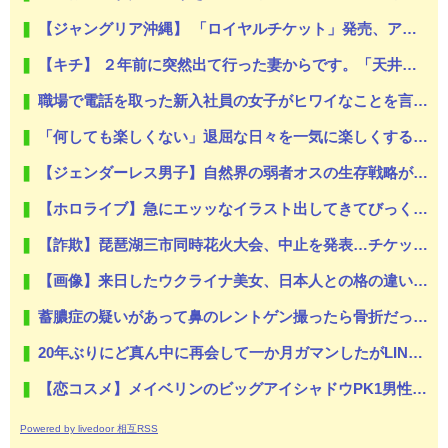
【ジャングリア沖縄】 「ロイヤルチケット」発売、アトラクション優先案内、ソフトドリンク飲み放題、スパ利用、駐車場無料…大人29700円
【キチ】 ２年前に突然出て行った妻からです。「天井にへばりついてニタニタ笑ってないで出て行って！」【怖】
職場で電話を取った新入社員の女子がヒワイなことを言われてショックを受けたことがあった
「何しても楽しくない」退屈な日々を一気に楽しくする”簡単な方法”
【ジェンダーレス男子】自然界の弱者オスの生存戦略がこちらです‥‥
【ホロライブ】急にエッッなイラスト出してきてびっくりしたで
【詐欺】琵琶湖三市同時花火大会、中止を発表…チケット代や出店料の返金については明言せず
【画像】来日したウクライナ美女、日本人との格の違いを見せつける
蓄膿症の疑いがあって鼻のレントゲン撮ったら骨折だった。そういや幼稚園の頃顔面着地したことがあったが、 母ちゃん当時気づかなかったのかよ・・・
20年ぶりにど真ん中に再会して一か月ガマンしたがLINEで「たまに二人で昔話ができる友達になろう」的なメッセ送信した。昨日まで既読無視
【恋コスメ】メイベリンのビッグアイシャドウPK1男性からの評判めちゃくちゃ良い。
Powered by livedoor 相互RSS