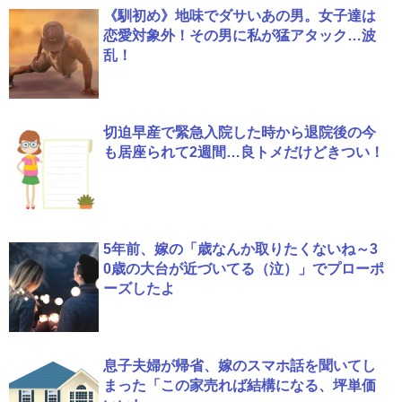
《馴初め》地味でダサいあの男。女子達は
恋愛対象外！その男に私が猛アタック…波
乱！
切迫早産で緊急入院した時から退院後の今
も居座られて2週間…良トメだけどきつい！
5年前、嫁の「歳なんか取りたくないね～3
0歳の大台が近づいてる（泣）」でプローポ
ーズしたよ
息子夫婦が帰省、嫁のスマホ話を聞いてし
まった「この家売れば結構になる、坪単価