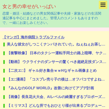
女と男の幸せがいっぱい
恋愛・婚活・結婚などの男女関係記事や夫婦・家族などの生活関
連記事を中心にまとめました。管理人のコメントもありますの
で、一緒にお楽しみください。
【マンガ】海外病院トラブルファイル
美人な彼女がしつこくナンパされていた。ねぇねぇお茶しない？ → 彼女、慣れたものです…
【衝撃映像】 日本のタクシー運転手同士の路上喧嘩、ヤクザのようだと海外で話題に
【動画】 ウクライナのダンサーの驚くべき超絶足技ダンスが凄すぎるｗ！！
【二次エ□】 ギャル好き集合ｗｗHなギャル画像まとめ
【エ□漫画】 「コスプレ売り子の後は…オフパコですよね？」「えっ？」
『みんなのGOLF WORLD』改善に向けてアプデ計画
【画像】長良花火大会、AIレベルの綺麗すぎるプロポーズ花火が打ち上がる㊗🎇
【ミリマス】どんな所でもおひとり様が出来るプロデューサー