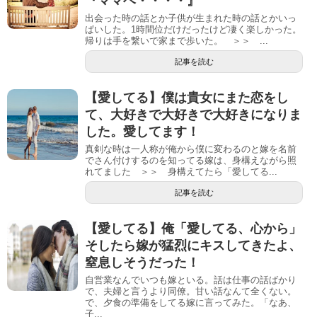
『ママヘ・・・・』
出会った時の話とか子供が生まれた時の話とかいっ
ぱいした。1時間位だけだったけど凄く楽しかった。
帰りは手を繋いで家まで歩いた。 ＞＞ ...
記事を読む
【愛してる】僕は貴女にまた恋をし
て、大好きで大好きで大好きになりま
した。愛してます！
真剣な時は一人称が俺から僕に変わるのと嫁を名前
でさん付けするのを知ってる嫁は、身構えながら照
れてました ＞＞ 身構えてたら「愛してる...
記事を読む
【愛してる】俺「愛してる、心から」
そしたら嫁が猛烈にキスしてきたよ、
窒息しそうだった！
自営業なんでいつも嫁といる。話は仕事の話ばかり
で、夫婦と言うより同僚。甘い話なんて全くない。
で、夕食の準備をしてる嫁に言ってみた。「なあ、
子...