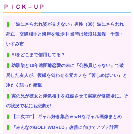
ＰＩＣＫ－ＵＰ
「波にさらわれ姿が見えない」男性（38）波にさらわれ
死亡 交際相手と海岸を散歩中 当時は波浪注意報 千葉・
いすみ市
AIをどこまで信用してる？
幼馴染と10年遠距離恋愛の末に『公務員じゃない』で破
局した友人が、復縁を匂わせる元カノを『苦しめばいい』と
冷たく語った衝撃
実の兄が彼女と浮気相手を妊娠させて実家が修羅場に。そ
の状況で私にも悲劇が...
【二次エ□】 ギャル好き集合ｗｗHなギャル画像まとめ
『みんなのGOLF WORLD』改善に向けてアプデ計画