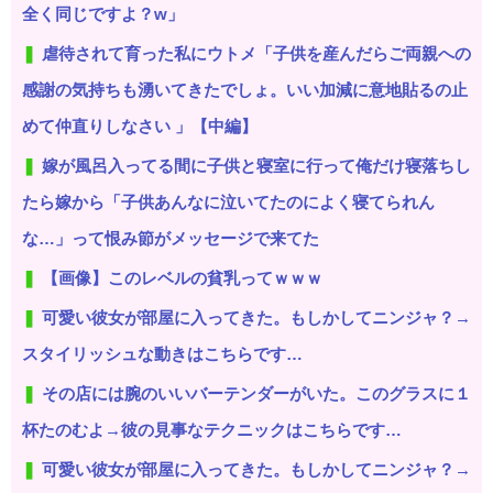
全く同じですよ？w」
虐待されて育った私にウトメ「子供を産んだらご両親への
感謝の気持ちも湧いてきたでしょ。いい加減に意地貼るの止
めて仲直りしなさい 」【中編】
嫁が風呂入ってる間に子供と寝室に行って俺だけ寝落ちし
たら嫁から「子供あんなに泣いてたのによく寝てられん
な…」って恨み節がメッセージで来てた
【画像】このレベルの貧乳ってｗｗｗ
可愛い彼女が部屋に入ってきた。もしかしてニンジャ？→
スタイリッシュな動きはこちらです…
その店には腕のいいバーテンダーがいた。このグラスに１
杯たのむよ→彼の見事なテクニックはこちらです…
可愛い彼女が部屋に入ってきた。もしかしてニンジャ？→