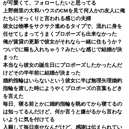
が可愛くて、フォローしたいと思ってる
上野樹里の大和ハウスのCMを見て何人かの友人に俺
たちにそっくりと言われる感じの夫婦
彼女は物事をサクサク進めるタイプで、流れに身を
任せてしまってうまくプロポーズも出来なかった
俺が賃貸の更新で彼女がそれなら一緒に住もうか？
ついでに籍も入れちゃう？みたいな感じで結婚が決
まった
本当なら彼女の誕生日にプロポーズしたかったんだ
けどその半年前に結婚が決まった
婚約指輪はいらないという彼女に半ば無理矢理婚約
指輪を渡した時にようやくプロポーズの言葉もどき
を言えた
毎日、寝る前とかに婚約指輪を眺めてから寝てるの
は知ってるんだけど、何か言うと嫌がるから言わな
いように気を付けてる
入籍して毎日幸せなんだけど、感謝は伝えられてい