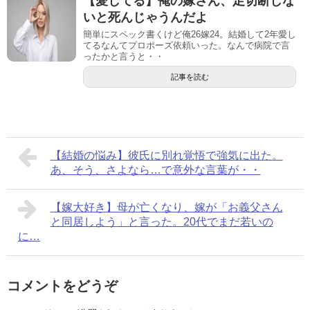
【愛してる】俺の嫁さん、足切断しな
いと死んじゃうんだよ
簡単にスペック書くけど俺26嫁24。結婚して2年愛し
てるなんてプロポーズ依頼いった。なんで病院で言
ったかと言うと・・
記事を読む
【結婚の悩み】彼氏に別れ覚悟で強気に出た。
あ、そう、さよなら…で意外な言葉が・・
【嫁大好き】母が亡くなり、嫁が「お義父さん
と同居しよう」と言った。20代でまだ若いの
に…
コメントをどうぞ