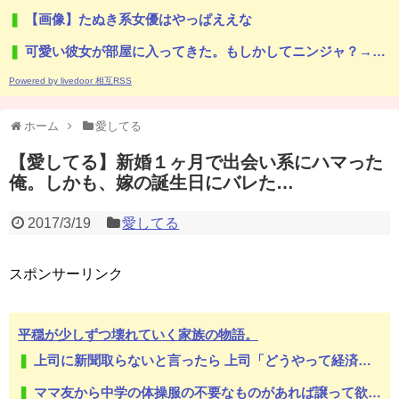
【画像】たぬき系女優はやっぱええな
可愛い彼女が部屋に入ってきた。もしかしてニンジャ？→スタイリッシュな動きはこちらです…
Powered by livedoor 相互RSS
ホーム
愛してる
【愛してる】新婚１ヶ月で出会い系にハマった
俺。しかも、嫁の誕生日にバレた…
2017/3/19
愛してる
スポンサーリンク
平穏が少しずつ壊れていく家族の物語。
上司に新聞取らないと言ったら 上司「どうやって経済情報とか手に入れるんだ」ぼく「別にYahooニュースとかで良いじゃないんですか。新聞取ること自体が前時代的ですよ」→
ママ友から中学の体操服の不要なものがあれば譲って欲しいと言われた うちはまだ中2で卒業まで1年あるのに言ってくるのはおかしいし、その人のとこは上の子なんだし新調してやれよ…