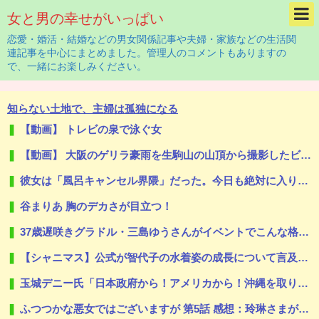
女と男の幸せがいっぱい
恋愛・婚活・結婚などの男女関係記事や夫婦・家族などの生活関
連記事を中心にまとめました。管理人のコメントもありますの
で、一緒にお楽しみください。
知らない土地で、主婦は孤独になる
【動画】 トレビの泉で泳ぐ女
【動画】 大阪のゲリラ豪雨を生駒山の山頂から撮影したビデオが美しい。
彼女は「風呂キャンセル界隈」だった。今日も絶対に入りたくない！ → お風呂の前でこうなります…
谷まりあ 胸のデカさが目立つ！
37歳遅咲きグラドル・三島ゆうさんがイベントでこんな格好する
【シャニマス】公式が智代子の水着姿の成長について言及してる！！！
玉城デニー氏「日本政府から！アメリカから！沖縄を取り戻す！」（動画あり）
ふつつかな悪女ではございますが 第5話 感想：玲琳さまが見事な舞を披露！莉莉をいじめた奴が見つからない！