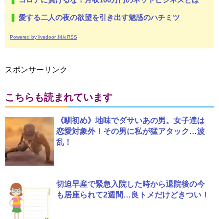
愛する二人の夜の欲望を引き出す魅惑のハチミツ
Powered by livedoor 相互RSS
スポンサーリンク
こちらも読まれています
《馴初め》地味でダサいあの男。女子達は
恋愛対象外！その男に私が猛アタック…波
乱！
切迫早産で緊急入院した時から退院後の今
も居座られて2週間…良トメだけどきつい！