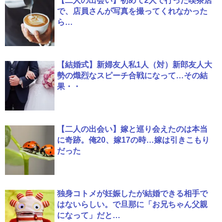
【二人の出会い】初めて2人で行った喫茶店
で、店員さんが写真を撮ってくれなかった
ら…
【結婚式】新婦友人私1人（対）新郎友人大
勢の熾烈なスピーチ合戦になって…その結
果・・
【二人の出会い】嫁と巡り会えたのは本当
に奇跡。俺20、嫁17の時…嫁は引きこもり
だった
独身コトメが妊娠したが結婚できる相手で
はないらしい。で旦那に「お兄ちゃん父親
になって」だと…