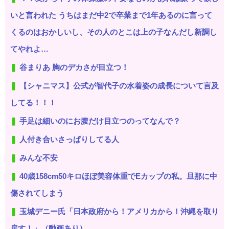
いと言われた うちはまだ中2で卒業まで1年あるのに言って
くるのはおかしいし、その人のとこは上の子なんだし新調し
てやれよ…
谷まりあ 胸のデカさが目立つ！
【シャニマス】公式が智代子の水着姿の成長について言及
してる！！！
手足は細いのにお腹だけ目立つのってなんで？
人付き合いさっぱりしてる人
みんな不安
40歳158cm50キロほぼ美容体重でEカップの私。旦那に中
傷されてしまう
玉城デニー氏「日本政府から！アメリカから！沖縄を取り
戻す！」（動画あり）