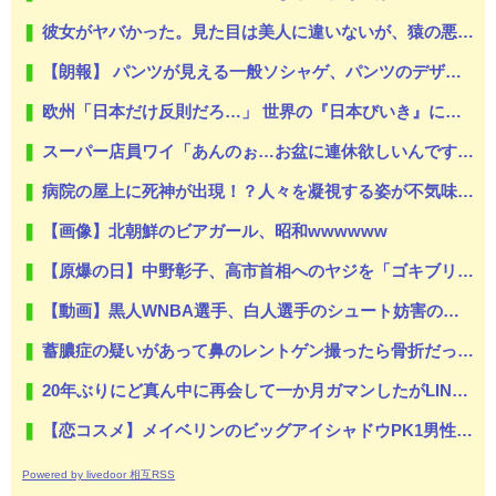
彼女がヤバかった。見た目は美人に違いないが、猿の悪霊でも憑いてるんじゃないかってくらい強烈な女だった【え？】
【朗報】 パンツが見える一般ソシャゲ、パンツのデザインが上方修正される
欧州「日本だけ反則だろ…」 世界の『日本びいき』にヨーロッパ全土から不満の声
スーパー店員ワイ「あんのぉ…お盆に連休欲しいんですけど…」店長「ダメ」
病院の屋上に死神が出現！？人々を凝視する姿が不気味すぎて逮捕
【画像】北朝鮮のビアガール、昭和wwwwww
【原爆の日】中野彰子、高市首相へのヤジを「ゴキブリがいたら古新聞で叩くのと同じ」と擁護→「私は高市がゴキブリだなんて言ってませんよw」と勝利宣言
【動画】黒人WNBA選手、白人選手のシュート妨害のためジャンピング・ネックブリーカー・ドロップして退場処分→ロッカールームから「白人特権」と投稿して人種差別問題にすり替える
蓄膿症の疑いがあって鼻のレントゲン撮ったら骨折だった。そういや幼稚園の頃顔面着地したことがあったが、 母ちゃん当時気づかなかったのかよ・・・
20年ぶりにど真ん中に再会して一か月ガマンしたがLINEで「たまに二人で昔話ができる友達になろう」的なメッセ送信した。昨日まで既読無視
【恋コスメ】メイベリンのビッグアイシャドウPK1男性からの評判めちゃくちゃ良い。
Powered by livedoor 相互RSS