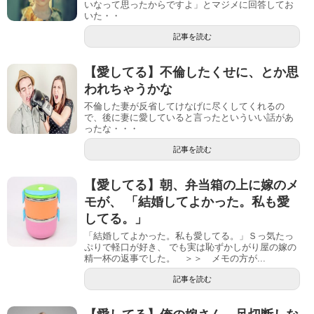
いなって思ったからですよ」とマジメに回答してお
いた・・
記事を読む
【愛してる】不倫したくせに、とか思
われちゃうかな
不倫した妻が反省してけなげに尽くしてくれるの
で、後に妻に愛していると言ったといういい話があ
ったな・・・
記事を読む
【愛してる】朝、弁当箱の上に嫁のメ
モが、 「結婚してよかった。私も愛
してる。」
「結婚してよかった。私も愛してる。」Ｓっ気たっ
ぷりで軽口が好き、 でも実は恥ずかしがり屋の嫁の
精一杯の返事でした。 ＞＞ メモの方が...
記事を読む