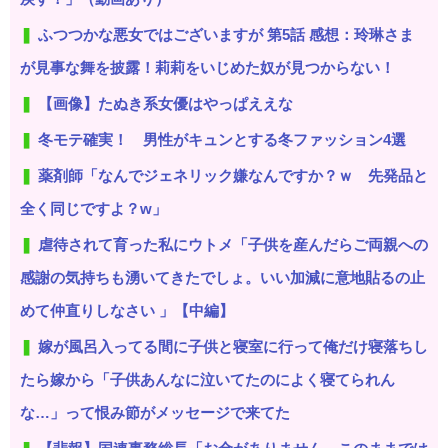
ふつつかな悪女ではございますが 第5話 感想：玲琳さま
が見事な舞を披露！莉莉をいじめた奴が見つからない！
【画像】たぬき系女優はやっぱええな
冬モテ確実！ 男性がキュンとする冬ファッション4選
薬剤師「なんでジェネリック嫌なんですか？ｗ 先発品と
全く同じですよ？w」
虐待されて育った私にウトメ「子供を産んだらご両親への
感謝の気持ちも湧いてきたでしょ。いい加減に意地貼るの止
めて仲直りしなさい 」【中編】
嫁が風呂入ってる間に子供と寝室に行って俺だけ寝落ちし
たら嫁から「子供あんなに泣いてたのによく寝てられん
な…」って恨み節がメッセージで来てた