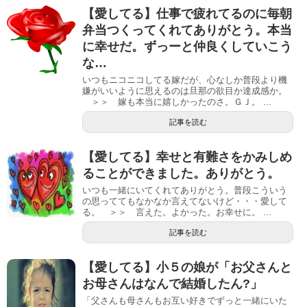
【愛してる】仕事で疲れてるのに毎朝
弁当つくってくれてありがとう。本当
に幸せだ。ずっーと仲良くしていこう
な…
いつもニコニコしてる嫁だが、心なしか普段より機
嫌がいいように思えるのは旦那の欲目か達成感か。
＞＞ 嫁も本当に嬉しかったのさ。ＧＪ。 ...
記事を読む
【愛してる】幸せと有難さをかみしめ
ることができました。ありがとう。
いつも一緒にいてくれてありがとう。普段こういう
の思っててもなかなか言えてないけど・・・愛して
る。 ＞＞ 言えた。よかった。お幸せに。 ...
記事を読む
【愛してる】小５の娘が「お父さんと
お母さんはなんで結婚したん?」
「父さんも母さんもお互い好きでずっと一緒にいた