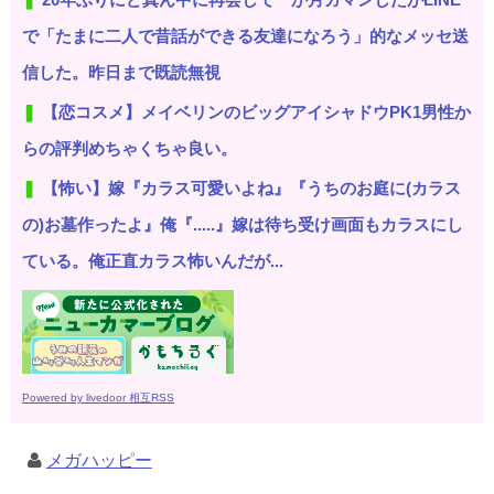
で「たまに二人で昔話ができる友達になろう」的なメッセ送
信した。昨日まで既読無視
【恋コスメ】メイベリンのビッグアイシャドウPK1男性か
らの評判めちゃくちゃ良い。
【怖い】嫁『カラス可愛いよね』『うちのお庭に(カラス
の)お墓作ったよ』俺『.....』嫁は待ち受け画面もカラスにし
ている。俺正直カラス怖いんだが...
Powered by livedoor 相互RSS
メガハッピー