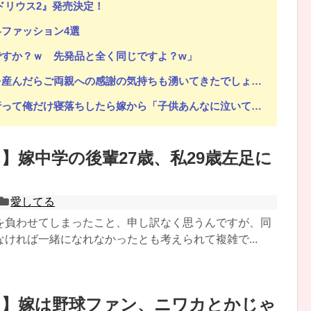
ドリウス2』発売決定！
ファッション4選
ですか？ｗ 先発品と全く同じですよ？w」
謝の気持ちも湧いてきたでしょ。いい加減に意地貼るの止めて仲直りしなさい 」【中編】
嫁から「子供あんなに泣いてたのによく寝てられんな…」って恨み節がメッセージで来てた
】嫁中学の後輩27歳、私29歳左足に
うと思っていたら…絶縁しました。がんばって子供たちと幸せになります！
愛してる
を負わせてしまったこと、申し訳なく思うんですが、同
ければ一緒になれなかったとも考えられて複雑で...
る】嫁は野球ファン、ニワカとかじゃ