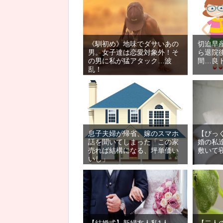
《馴初め》地味でダサいあの
切迫早
男。女子達は恋愛対象外！そ
ら退院
の男に私が猛アタック…波
間…良
乱！
息子夫婦が帰省、嫁のスマホ
【びっ
話を聞いてしまった「この家
婚の私
売れば結構になる、坪単価い
敷いて
いし」
【結婚式】新婦友人私1人
【二人