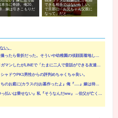
は本当に奇跡。俺20、
できる相手ではないらしい。
の時…嫁は引きこもりだ
で旦那に「お兄ちゃん父親に
なって」だと…
ない。
ういや幼稚園の頃顔面着地したことがあったが、 母ちゃん当時気づかなかったのかよ・・・
Eで「たまに二人で昔話ができる友達になろう」的なメッセ送信した。昨日まで既読無視
シャドウPK1男性からの評判めちゃくちゃ良い。
作ったよ』俺『.....』嫁は待ち受け画面もカラスにしている。俺正直カラス怖いんだが...
』私『そうなんだww』→伯父が亡くなり、日記を見ると衝撃の内容が！その真相が...