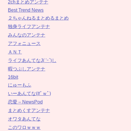
2chまとめアンテナ
Best Trend News
２ちゃんねるまとめるまとめ
独身ライフアンテナ
みんなのアンテナ
アフォニュース
ＡＮＴ
ライフあんてなJ( 'ｰ`)し
暇つぶしアンテナ
16bit
にゅーもふ
いーあんてな(#ﾟｗﾟ)
恋愛 – NewsPod
まとめくすアンテナ
オワタあんてな
このワロｗｗｗ