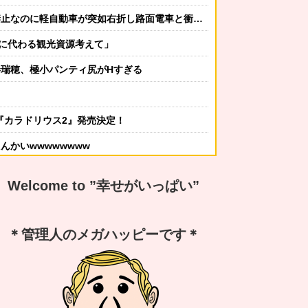
が突如右折し路面電車と衝突→乗ってた三人組が車を捨て逃走ｗｗｗｗｗｗ
ダに代わる観光資源考えて」
瑞穂、極小パンティ尻がHすぎる
『カラドリウス2』発売決定！
んかいwwwwwwww
かしてニンジャ？→スタイリッシュな動きはこちらです…
Welcome to ”幸せがいっぱい”
する冬ファッション4選
なんですか？ｗ 先発品と全く同じですよ？w」
＊管理人のメガハッピーです＊
謝の気持ちも湧いてきたでしょ。いい加減に意地貼るの止めて仲直りしなさい 」【中編】
嫁から「子供あんなに泣いてたのによく寝てられんな…」って恨み節がメッセージで来てた