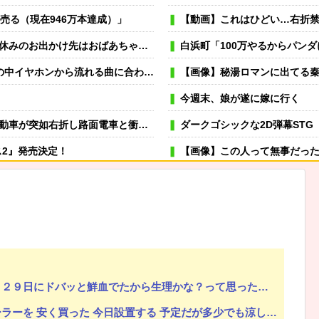
万本売る（現在946万本達成）」
【動画】これはひどい…右折禁止なのに軽自動車
んと一緒にＴＤＬに連れて行ってあげたい」→Ａママに烈火の如くキレられた
白浜町「100万やるからパン
ら流れる曲に合わせ踊るサイレント盆ダンスも
【画像】秘湯ロマンに出てる秦
今週末、娘が遂に嫁に行く
衝突→乗ってた三人組が車を捨て逃走ｗｗｗｗｗｗ
ダークゴシックな2D弾幕STG
ス2』発売決定！
【画像】この人って無事だった
可愛い彼女が部屋に入ってきた。もし
→スタイリッシュな動きはこちらです…
冬モテ確実！ 男性がキュンと
むよ→彼の見事なテクニックはこちらです…
薬剤師「なんでジェネリック嫌
士ってそんなもんだ)ところが、義妹が全く今までのパターンと違う子で…
虐待されて育った私にウトメ「子供を産んだらご両親への感
嫁が風呂入ってる間に子供と寝室に行って俺だけ寝落ちしたら
９日にドバッと鮮血でたから生理かな？って思ったのよね
…食っちゃいけないものを売ってるのか？」
専業主夫のイメージ
 安く買った 今日設置する 予定だが多少でも涼しくなったら良いな