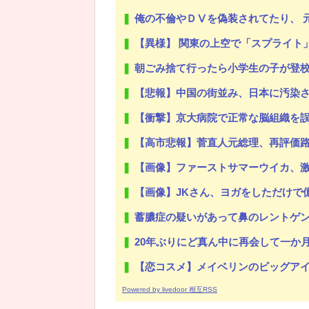
俺の不倫やＤⅤを偽装されてたり、 元嫁友使
【異様】 関東の上空で「スプライト」という発
朝ごみ捨て行ったら小学生の子が登
Powered by livedoor 相互RSS
【悲報】中国の街並み、日本に汚染
【衝撃】京大病院で正常な脳組織を誤摘出された5
【高市悲報】菅直人元総理、再評価
【画像】ファーストサマーウイカ、
【画像】JKさん、ヨガをしただけで
蓄膿症の疑いがあって鼻のレントゲン撮ったら骨折だった。そ
20年ぶりにど真ん中に再会して一か月ガマンしたがLIN
【恋コスメ】メイベリンのビッグアイ
Powered by livedoor 相互RSS