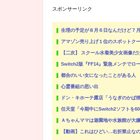
スポンサーリンク
生理の予定が８月６日なんだけど７月２
アマゾン売り上げ１位のスポットクーラーを
【二次】 スクール水着美少女画像だ
Switch2版『FF14』緊急メンテで
都合のいい女になったことがある人
心霊番組の思い出
ドン・キホーテ露店「うなぎのかば焼き」で
任天堂「今期中にSwitch2ソフトを6
Ａちゃんママは遊園地や水族館が大嫌い。夏休みのお出かけ先はおばあちゃ
【動画】これはひどい…右折禁止なのに軽自動車が