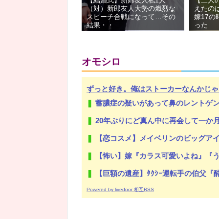
（対）新郎友人大勢の熾烈な
えたの
スピーチ合戦になって…その
嫁17
結果・・
った
オモシロ
ずっと好き。俺はストーカーなんかじゃ
蓄膿症の疑いがあって鼻のレントゲン撮ったら骨折だった。そ
20年ぶりにど真ん中に再会して一か月ガマンしたがLIN
【恋コスメ】メイベリンのビッグアイ
【怖い】嫁『カラス可愛いよね』『うちのお庭に(カラスの)お墓
【巨額の遺産】ﾀｸｼｰ運転手の伯父『酔っ払いは乗せない
Powered by livedoor 相互RSS