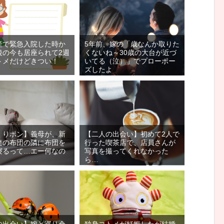
産で緊急入院した時か
5年前、嫁の「歳なんか取りた
後の今も居座られて2週
くないね～30歳の大台が近づ
トメだけどきつい！
いてる（泣）」でプローポー
ズしたよ
くりポン】義母が、新
【二人の出会い】初めて2人で
達の布団の隣に布団を
行った喫茶店で、店員さんが
寝るって…エー何なの
写真を撮ってくれなかった
ら…
の出会い】嫁と巡り会
独身コトメが妊娠したが結婚