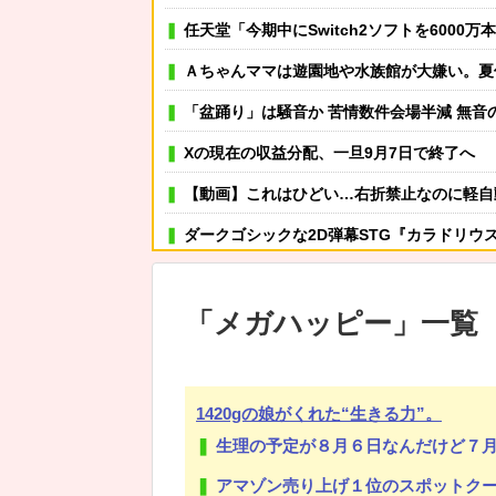
任天堂「今期中にSwitch2ソフトを6000
Ａちゃんママは遊園地や水族館が大嫌い。夏休みのお出かけ先はおばあちゃんちだけ。私の母「可哀想。孫ちゃ
「盆踊り」は騒音か 苦情数件会場半減 無音の中イヤホンか
Xの現在の収益分配、一旦9月7日で終了へ
【動画】これはひどい…右折禁止なのに軽自動車が突如右折し路面電車と
ダークゴシックな2D弾幕STG『カラドリウ
島田珠代姉さんが好きな方
「
メガハッピー
」
一覧
可愛い彼女が部屋に入ってきた。もしかしてニンジャ？
その店には腕のいいバーテンダーがいた。このグラスに１杯たの
3人姉妹で育ってきて、彼氏から子供まで何となく格付けし合って競い合って生きてきた私。私(女同
1420gの娘がくれた“生きる力”。
急にお腹だけ太くなったけど何これ…？
生理の予定が８月６日なんだけど７月２
保健師「まずは社食で大盛り頼むの辞めてみます？」 ワイ「
アマゾン売り上げ１位のスポットクーラーを