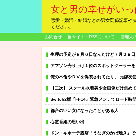
女と男の幸せがいっ
恋愛・婚活・結婚などの男女関係記事や
ください。
お問合せ
当サイト・RSSについて
管理人
生理の予定が８月６日なんだけど７月２９日にドバッと鮮
アマゾン売り上げ１位のスポットクーラーを 安く買った 今日設
俺の不倫やＤⅤを偽装されてたり、 元嫁友使って誘惑させたり、
【二次】 スクール水着美少女画像だけ集め
Switch2版『FF14』緊急メンテでロード時
都合のいい女になったことがある人
心霊番組の思い出
ドン・キホーテ露店「うなぎのかば焼き」で食中毒 男女14人