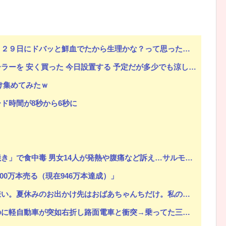
９日にドバッと鮮血でたから生理かな？って思ったのよね
 安く買った 今日設置する 予定だが多少でも涼しくなったら良いな
け集めてみたｗ
ロード時間が8秒から6秒に
食中毒 男女14人が発熱や腹痛など訴え…サルモネラ属の菌検出
000万本売る（現在946万本達成）」
んちだけ。私の母「可哀想。孫ちゃんと一緒にＴＤＬに連れて行ってあげたい」→Ａママに烈火の如くキレられた
突如右折し路面電車と衝突→乗ってた三人組が車を捨て逃走ｗｗｗｗｗｗ