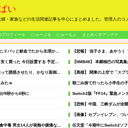
ぱい
夫婦・家族などの生活関連記事を中心にまとめました。管理人のコ
のプロフィール
にゅーぷる
にゅーもふ
まとめくすアンテナ
血でたから生理かな？って思ったのよね
【悲報】 佳子さま、あやうく
置する 予定だが多少でも涼しくなったら良いな
【NMB48】 本郷柚巴の写真
かなり面倒な事にはなりましたが、結果は完勝。
【異様】 関東の上空で「スプライト」という
てみたｗ
朝ごみ捨て行ったら小学生の
間が8秒から6秒に
Switch2版『FF14』緊急
【恐怖】中国、三峡ダムが全
【画像】セブンイレブン、つ
が発熱や腹痛など訴え…サルモネラ属の菌検出
任天堂「今期中にSwitch2ソ