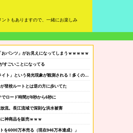
メントもありますので、一緒にお楽しみ
「おパンツ」がお見えになってしまうｗｗｗｗｗ
集がすごいことになってる
発光現象が観測される！多くの人が地上から天変地異のような光景を目撃
子が登校ルートとは逆の方に歩いてた
メンテでロード時間が8秒から6秒に
開放流。長江流域で深刻な洪水被害
いに神商品を販売ｗｗｗ
フトを6000万本売る（現在946万本達成）」