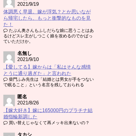
2021/9/19
体調悪く早退。嫁が浮気？とか思いなが
ら帰宅したら、もっと衝撃的なものを見
た！
たぶん奥さんもふしだらな娘に思うことはあ
るけどスレ主がしつこく娘を攻めるのでかばっ
ていただけか。
名無し
2021/9/10
【愛してる】嫁からは「私はそんな感情
とうに通り過ぎた」と言われた
柴門ふみ先生は「結婚とは男女が手をつない
で眠ること」という名言を残しておられる
匿名
2021/8/26
【嫁大好き】嫁に165000円のプラチナ結
婚指輪新調した
買い替えじゃなくて再メッキ出来ないの？
タカシ