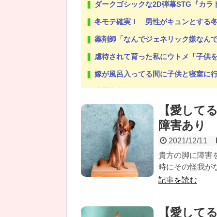
ダークゴシックな2D弾幕STG『カラ
冬モテ確実！ 男性がキュンとする冬
薬剤師「なんでジェネリック嫌なん
虐待されて育った私にウトメ「子供を産んだらご両親への感
嫁が風呂入ってる間に子供と寝室に行って俺だけ寝落ちしたら
専業主夫のイメージ
【愛してる
【修羅場】旦那が不倫→実家で両親と子供を育てよ
障害あり
2021/12/11
貴方の脚に障害
Powered by livedoor 相互RSS
時にその怪我がな
記事を読む
【愛して