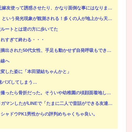
って誘惑させたり、かなり面倒な事にはなりましたが、結果は完勝。
光現象が観測される！多くの人が地上から天変地異のような光景を目撃
校ルートとは逆の方に歩いてた
Powered by livedoor 相互RSS
されすぎて終わる・・・
0代女性、手足も動かせず自発呼吸もできない重篤状態に…「意識はある」
路線へ
激変した姿に「本田望結ちゃんかと」
億バズしてしまう…
ういや幼稚園の頃顔面着地したことがあったが、 母ちゃん当時気づかなかったのかよ・・・
Eで「たまに二人で昔話ができる友達になろう」的なメッセ送信した。昨日まで既読無視
シャドウPK1男性からの評判めちゃくちゃ良い。