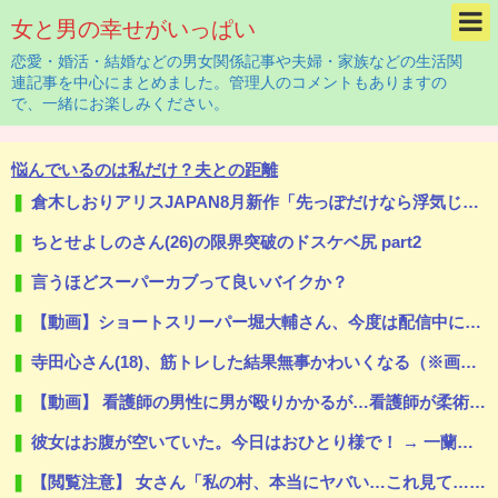
女と男の幸せがいっぱい
恋愛・婚活・結婚などの男女関係記事や夫婦・家族などの生活関
連記事を中心にまとめました。管理人のコメントもありますの
で、一緒にお楽しみください。
悩んでいるのは私だけ？夫との距離
倉木しおりアリスJAPAN8月新作「先っぽだけなら浮気じゃないよ？イケないギリギリの焦らし責めに屈し膣奥深ハメ浮気」理性崩壊NTR作品！！
ちとせよしのさん(26)の限界突破のドスケベ尻 part2
言うほどスーパーカブって良いバイクか？
【動画】ショートスリーパー堀大輔さん、今度は配信中に突然号泣「ずっと涙が止まらない」
寺田心さん(18)、筋トレした結果無事かわいくなる（※画像あり）
【動画】 看護師の男性に男が殴りかかるが…看護師が柔術使いだった
彼女はお腹が空いていた。今日はおひとり様で！ → 一蘭みたいなカウンターはこちらです…
【閲覧注意】 女さん「私の村、本当にヤバい…これ見て…」（衝撃動画）