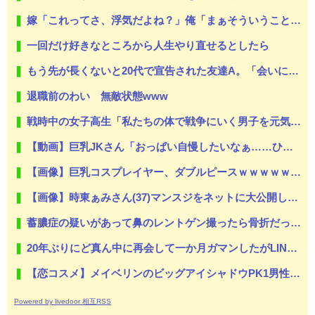
嫁「これってさ、浮気だよね？」俺「まぁそういうことになりますかね」
一回だけ好きなところから人生やり直せるとしたら
もう先が長くないと20代で宣告された友達A。「会いに来てほしい」と言うので彼女の好きなもの沢山もっていったんだけど、なんとBが手渡した物は…
退職前のわい 無敵状態www
戦時中の女子高生「私たちの体で戦争にいく男子を元気づけようよ！」←これ♡♡♡
【動画】巨乳JKさん「おっぱい自慢したいなぁ……ひらめいたッ！」
【画像】巨乳コスプレイヤー、ダブルピースｗｗｗｗｗｗｗｗｗ
【画像】時東ぁみさん(37)マンスジをネットに大公開してしまう…
蓄膿症の疑いがあって鼻のレントゲン撮ったら骨折だった。そういや幼稚園の頃顔面着地したことがあったが、 母ちゃん当時気づかなかったのかよ・・・
20年ぶりにど真ん中に再会して一か月ガマンしたがLINEで「たまに二人で昔話ができる友達になろう」的なメッセ送信した。昨日まで既読無視
【恋コスメ】メイベリンのビッグアイシャドウPK1男性からの評判めちゃくちゃ良い。
Powered by livedoor 相互RSS