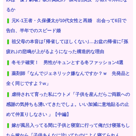
るか
元K-1王者・久保優太が10代女性と再婚 出会って6日で
告白、半年でのスピード婚
祖父母の本音は｢帰省してほしくない｣…お盆の帰省に｢孫
疲れ｣の悲鳴が上がるようになった構造的な理由
冬モテ確実！ 男性がキュンとする冬ファッション4選
薬剤師「なんでジェネリック嫌なんですか？ｗ 先発品と
全く同じですよ？w」
虐待されて育った私にウトメ「子供を産んだらご両親への
感謝の気持ちも湧いてきたでしょ。いい加減に意地貼るの止
めて仲直りしなさい 」【中編】
嫁が風呂入ってる間に子供と寝室に行って俺だけ寝落ちし
たら嫁から「子供あんなに泣いてたのによく寝てられん