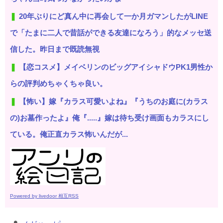
20年ぶりにど真ん中に再会して一か月ガマンしたがLINE
で「たまに二人で昔話ができる友達になろう」的なメッセ送
信した。昨日まで既読無視
【恋コスメ】メイベリンのビッグアイシャドウPK1男性か
らの評判めちゃくちゃ良い。
【怖い】嫁『カラス可愛いよね』『うちのお庭に(カラス
の)お墓作ったよ』俺『.....』嫁は待ち受け画面もカラスにし
ている。俺正直カラス怖いんだが...
Powered by livedoor 相互RSS