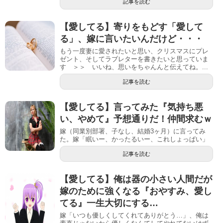
記事を読む
【愛してる】寄りをもどす「愛して
る」、嫁に言いたいんだけど・・・
もう一度妻に愛されたいと思い、クリスマスにプレ
ゼント、そしてラブレターを書きたいと思っていま
す ＞＞ いいね、思いをちゃんんと伝えてね。...
記事を読む
【愛してる】言ってみた『気持ち悪
い、やめて』予想通りだ！仲間求むｗ
嫁（同業別部署、子なし、結婚3ヶ月）に言ってみ
た。嫁「眠いー、かったるいー、これしょっぱい」
記事を読む
【愛してる】俺は器の小さい人間だが
嫁のために強くなる『おやすみ、愛し
てる』一生大切にする…
嫁「いつも優しくしてくれてありがとう…」、俺は