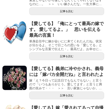
素直じゃないから優しくなんてしてやれてないはず
なのに…。 ＞＞ いい嫁さんだな。一生大事に...
記事を読む
【愛してる】「俺にとって最高の嫁で
す。 愛してるよ。」 思いを伝える
最高の言葉！
単身赴任中に嫁が会いにに来てくれたんだね。状況
が分かるよ。そこで日ごろの思いを「愛してる」と
シンプルな言葉で伝えた・。最高だよ。お幸せに...
記事を読む
【愛してる】義弟に冷やかされ、義母
には「嫁バカ全開だね」と言われたよ
嫁「え？今日って記念日でもなんでもない」と言う
ので「いつもありがとう。愛してます」と言うと満
面の笑みで・・・ ＞＞ 言い家族じゃないか。...
記事を読む
【愛してる】嫁「愛されてるって自慢