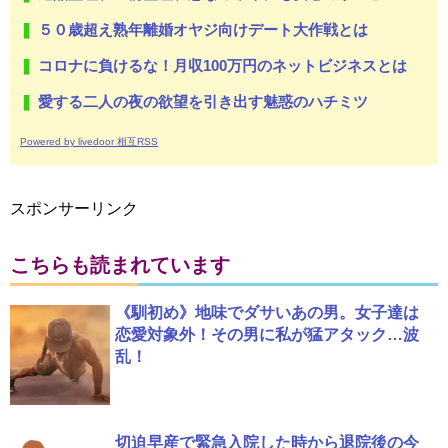
５０歳超え熟年離婚オヤジ向けデート大作戦とは
コロナに負けるな！月収100万円のネットビジネスとは
愛する二人の夜の欲望を引き出す魅惑のハチミツ
Powered by livedoor 相互RSS
スポンサーリンク
こちらも読まれています
《馴初め》地味でダサいあの男。女子達は
恋愛対象外！その男に私が猛アタック…波
乱！
切迫早産で緊急入院した時から退院後の今