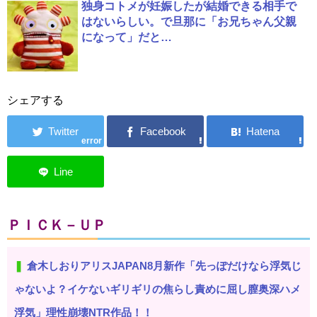
独身コトメが妊娠したが結婚できる相手で
はないらしい。で旦那に「お兄ちゃん父親
になって」だと…
シェアする
error
ＰＩＣＫ－ＵＰ
倉木しおりアリスJAPAN8月新作「先っぽだけなら浮気じ
ゃないよ？イケないギリギリの焦らし責めに屈し膣奥深ハメ
浮気」理性崩壊NTR作品！！