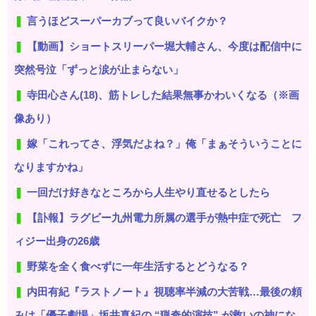
言うほどスーパーカブって良いバイクか？
【動画】ショートスリーパー堀大輔さん、今度は配信中に
突然号泣「ずっと涙が止まらない」
寺田心さん(18)、筋トレした結果無事かわいくなる（※画
像あり）
嫁「これってさ、浮気だよね？」俺「まぁそういうことに
なりますかね」
一回だけ好きなところから人生やり直せるとしたら
【訃報】ラグビー九州電力所属の選手が熱中症で死亡 フ
ィジー出身の26歳
野菜を全く食べずに一年生活するとどうなる？
内田有紀『ラストノート』視聴率半減の大苦戦…最後の頼
みは「優子劇場」坂井真紀の “猟奇的演技” が救いの神にな