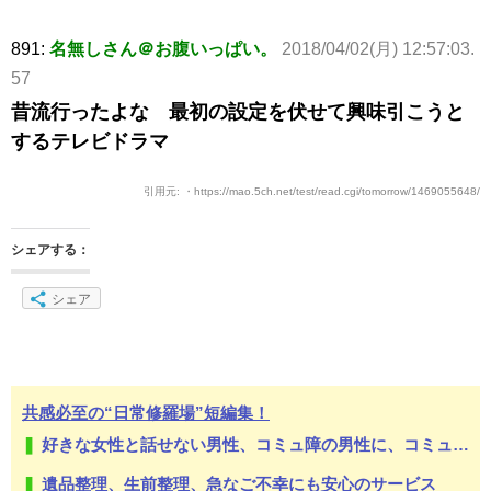
891:
名無しさん＠お腹いっぱい。
2018/04/02(月) 12:57:03.
57
昔流行ったよな 最初の設定を伏せて興味引こうと
するテレビドラマ
引用元: ・https://mao.5ch.net/test/read.cgi/tomorrow/1469055648/
シェアする：
シェア
共感必至の“日常修羅場”短編集！
好きな女性と話せない男性、コミュ障の男性に、コミュ力向上セラピー講座
遺品整理、生前整理、急なご不幸にも安心のサービス