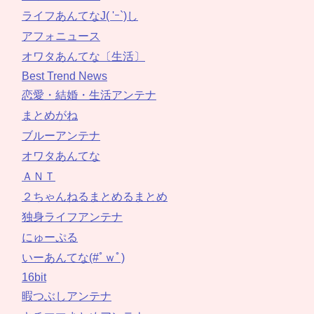
ライフあんてなJ( 'ｰ`)し
アフォニュース
オワタあんてな〔生活〕
Best Trend News
恋愛・結婚・生活アンテナ
まとめがね
ブルーアンテナ
オワタあんてな
ＡＮＴ
２ちゃんねるまとめるまとめ
独身ライフアンテナ
にゅーぷる
いーあんてな(#ﾟｗﾟ)
16bit
暇つぶしアンテナ