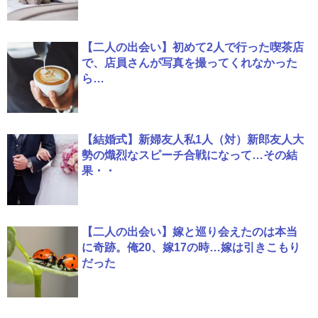
【二人の出会い】初めて2人で行った喫茶店
で、店員さんが写真を撮ってくれなかった
ら…
【結婚式】新婦友人私1人（対）新郎友人大
勢の熾烈なスピーチ合戦になって…その結
果・・
【二人の出会い】嫁と巡り会えたのは本当
に奇跡。俺20、嫁17の時…嫁は引きこもり
だった