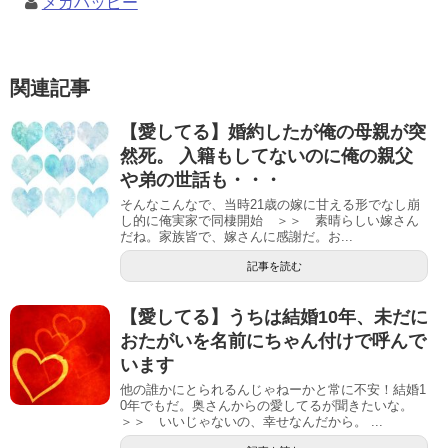
メガハッピー
関連記事
【愛してる】婚約したが俺の母親が突
然死。 入籍もしてないのに俺の親父
や弟の世話も・・・
そんなこんなで、当時21歳の嫁に甘える形でなし崩
し的に俺実家で同棲開始 ＞＞ 素晴らしい嫁さん
だね。家族皆で、嫁さんに感謝だ。お...
記事を読む
【愛してる】うちは結婚10年、未だに
おたがいを名前にちゃん付けで呼んで
います
他の誰かにとられるんじゃねーかと常に不安！結婚1
0年でもだ。奥さんからの愛してるが聞きたいな。
＞＞ いいじゃないの、幸せなんだから。 ...