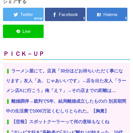
シェアする
error
ＰＩＣＫ－ＵＰ
ラーメン屋にて。店員「30分ほどお待ちいただく事にな
ります」友人「あ、じゃあいいです」→店を出た友人「ラー
メン店Aに行こう」俺「え？」→その店までの距離は…
離婚調停→裁判で5年、結局離婚成立したものの 別居期間
中の生活費で1000万近くむしりとられた。【胸糞】
【悲報】スポットクーラーって何の意味もなくね
"テレビ大好き"高齢者の｢テレビ離れ｣が始まった…10代