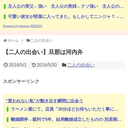
主人公の実父←強い 主人公の実姉←クソ強い 主人公の実兄←こいつ
可愛い彼女が部屋に入ってきた。もしかしてニンジャ？→スタイリッシュな動きはこちらです…
Powered by livedoor 相互RSS
ホーム
二人の出会い
【二人の出会い】旦那は河内弁
2016/5/1
2016/5/30
二人の出会い
スポンサーリンク
“変われない私”が動き出す瞬間に出会う
ラーメン屋にて。店員「30分ほどお待ちいただく事になります」友人「あ、じゃあいいです」→店を出た友人「ラーメン店Aに行こう」俺「え？」→その店までの距離は…
離婚調停→裁判で5年、結局離婚成立したものの 別居期間中の生活費で1000万近くむしりとられた。【胸糞】