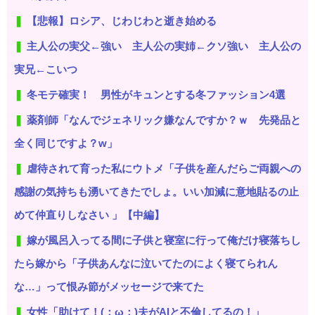
【悲報】ロシア、じわじわと逝き始める
主人公の実父←強い 主人公の実姉←クソ強い 主人公の
実兄←こいつ
冬モテ確実！ 男性がキュンとする冬ファッション4選
薬剤師「なんでジェネリック嫌なんですか？ｗ 先発品と
全く同じですよ？w」
虐待されて育った私にウトメ「子供を産んだらご両親への
感謝の気持ちも湧いてきたでしょ。いい加減に意地貼るの止
めて仲直りしなさい 」【中編】
嫁が風呂入ってる間に子供と寝室に行って俺だけ寝落ちし
たら嫁から「子供あんなに泣いてたのによく寝てられん
な…」って恨み節がメッセージで来てた
女性「助けて！(；ω；)夫がAIと不倫してるの！」