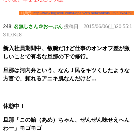
引用元:
http://www.logsoku.com/r/open2ch.net/kankon/1395052439/
248:
名無しさん＠おーぷん
投稿日：2015/06/06(土)20:55:1
3 ID:Kc8
新入社員期間中、敏腕だけど仕事のオンオフ差が激
しいことで有名な旦那の下で修行。
旦那は河内弁という、なんＪ民をキツくしたような
方言で、頼れるアニキ肌なんだけど…
休憩中！
旦那「この飴（あめ）ちゃん、ぜんぜん味せえへん
わー」モゴモゴ