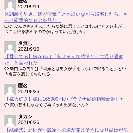
匿名
2021/9/19
体調悪く早退。嫁が浮気？とか思いながら帰宅したら、も
っと衝撃的なものを見た！
たぶん奥さんもふしだらな娘に思うことはあるけどスレ主がし
つこく娘を攻めるのでかばっていただけか。
名無し
2021/9/10
【愛してる】嫁からは「私はそんな感情とうに通り過ぎ
た」と言われた
柴門ふみ先生は「結婚とは男女が手をつないで眠ること」とい
う名言を残しておられる
匿名
2021/8/26
【嫁大好き】嫁に165000円のプラチナ結婚指輪新調した
買い替えじゃなくて再メッキ出来ないの？
タカシ
2021/6/26
【結婚式】新郎が小説家への道が開けそうになり結婚が決