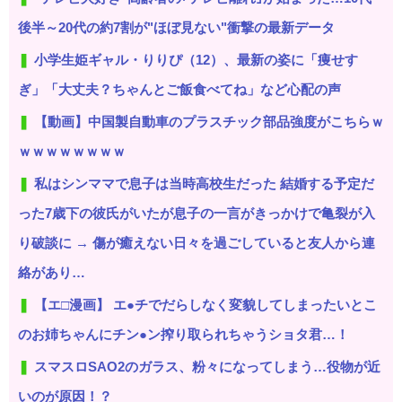
後半～20代の約7割が"ほぼ見ない"衝撃の最新データ
小学生姫ギャル・りりぴ（12）、最新の姿に「痩せす
ぎ」「大丈夫？ちゃんとご飯食べてね」など心配の声
【動画】中国製自動車のプラスチック部品強度がこちらｗ
ｗｗｗｗｗｗｗｗ
私はシンママで息子は当時高校生だった 結婚する予定だ
った7歳下の彼氏がいたが息子の一言がきっかけで亀裂が入
り破談に → 傷が癒えない日々を過ごしていると友人から連
絡があり…
【エ□漫画】 エ●チでだらしなく変貌してしまったいとこ
のお姉ちゃんにチン●ン搾り取られちゃうショタ君…！
スマスロSAO2のガラス、粉々になってしまう…役物が近
いのが原因！？