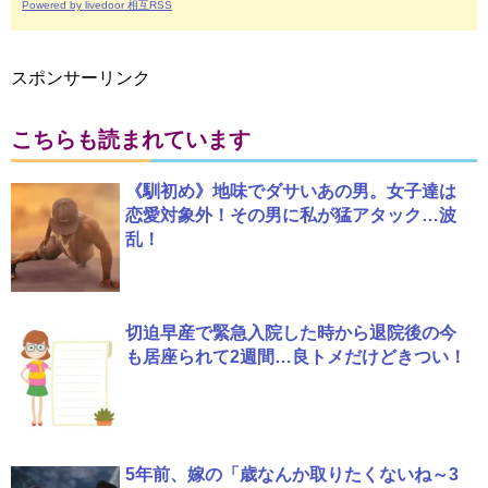
Powered by livedoor 相互RSS
スポンサーリンク
こちらも読まれています
《馴初め》地味でダサいあの男。女子達は
恋愛対象外！その男に私が猛アタック…波
乱！
切迫早産で緊急入院した時から退院後の今
も居座られて2週間…良トメだけどきつい！
5年前、嫁の「歳なんか取りたくないね～3