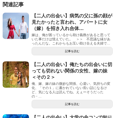
関連記事
【二人の出会い】病気の父に孫の顔が
見たかったと言われ、アパートに女
（嫁）を招き入れ合体…
嫁は、俺が困っているから助け義務があると思って
いた事だけは憶えていた。 ＞＞ 不思議な縁があ
ったんだな。これからもお互い助け合える夫婦で...
記事を読む
【二人の出会い】俺たちの出会いに切
っても切れない関係の女性、嫁の妹
＜その２＞
俺、嫁、嫁の妹の微妙な関係、心遣い、気持ちの変
化、「その１」に書かれていない長い話になるけ
ど、気になる人は読んでね。えぇーそうだった
の・...
記事を読む
【二人の出会い】大学の合コンで知り