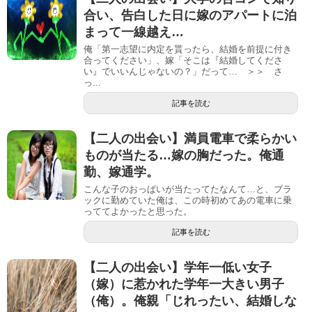
合い、告白した日に嫁のアパートに泊
まって一線越え…
俺「第一志望に内定を貰ったら、結婚を前提に付き
合ってください」、嫁「そこは『結婚してくださ
い』でいいんじゃないの？」だって… ＞＞ さ
っ...
記事を読む
【二人の出会い】満員電車で柔らかい
ものが当たる…嫁の胸だった。俺通
勤、嫁通学。
こんな子のおっぱいが当たってたなんて…と、ブラ
ックに勤めていた俺は、この時初めてあの電車に乗
っててよかったと思った。
記事を読む
【二人の出会い】学年一低い女子
（嫁）に惹かれた学年一大きい男子
（俺）。俺親「じれったい、結婚しな