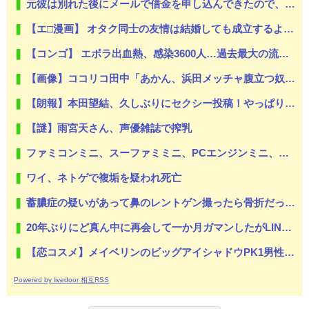
元彼は別れた後にメールで借金を申し込んできたので、会ってその場で消費者金融へ連れて行った…
【エ□漫画】 オタク同士の友情は結婚しても成立するよね？ 〜元・女友達と不倫セッ●ス〜
【コンゴ】 エボラ出血熱、感染3600人…過去最大の流行に
【画像】ココリコ田中「あかん、浜田メッチャ腹立つ奴やなぁ･････････せや！」⇒！！
【朗報】本田望結、久しぶりにセクシー投稿！やっぱりお胸がでかかった！
【謎】雨宮天さん、声優雑誌で搾乳
ファミコンミニ、スーファミミニ、PCエンジンミニ、メガドラミニ、ネオジオミニ
ワイ、ネトゲで複垢を疑われ死亡
蓄膿症の疑いがあって鼻のレントゲン撮ったら骨折だった。そういや幼稚園の頃顔面着地したことがあったが、 母ちゃん当時気づかなかったのかよ・・・
20年ぶりにど真ん中に再会して一か月ガマンしたがLINEで「たまに二人で昔話ができる友達になろう」的なメッセ送信した。昨日まで既読無視
【恋コスメ】メイベリンのビッグアイシャドウPK1男性からの評判めちゃくちゃ良い。
Powered by livedoor 相互RSS