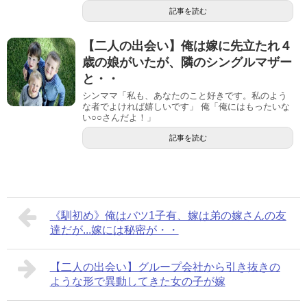
記事を読む
【二人の出会い】俺は嫁に先立たれ４
歳の娘がいたが、隣のシングルマザー
と・・
シンママ「私も、あなたのこと好きです。私のよう
な者でよければ嬉しいです」 俺「俺にはもったいな
い○○さんだよ！」
記事を読む
《馴初め》俺はバツ1子有、嫁は弟の嫁さんの友
達だが...嫁には秘密が・・
【二人の出会い】グループ会社から引き抜きの
ような形で異動してきた女の子が嫁