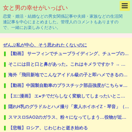
女と男の幸せがいっぱい
恋愛・婚活・結婚などの男女関係記事や夫婦・家族などの生活関
連記事を中心にまとめました。管理人のコメントもありますの
で、一緒にお楽しみください。
ぜんぶ私が中心、そう思われたくないのに
【動画】 サーフィンでチューブライディング、チューブの中からの映像が凄い
そこには目と口と鼻があった。これはキメラですか？ → 謎の生物はこちらです…
海外「飛田新地でこんなアイドル級の子と即ハメできるのかよ」⇒ 晒された無修正動画がコチラ
【動画】中国製自動車のプラスチック部品強度がこちらｗｗｗｗｗｗｗｗｗ
【エ□漫画】 エ●チでだらしなく変貌してしまったいとこのお姉ちゃんにチン●ン搾り取られちゃうショタ君…！
隠れH乳のグラドルとハメ撮り「素人ホイホイZ・琴音」（綾瀬ことね）
スマスロSAO2のガラス、粉々になってしまう…役物が近いのが原因！？
【悲報】ロシア、じわじわと逝き始める