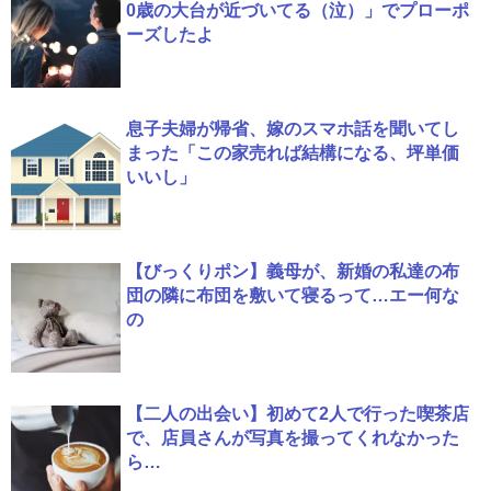
0歳の大台が近づいてる（泣）」でプローポ
ーズしたよ
息子夫婦が帰省、嫁のスマホ話を聞いてし
まった「この家売れば結構になる、坪単価
いいし」
【びっくりポン】義母が、新婚の私達の布
団の隣に布団を敷いて寝るって…エー何な
の
【二人の出会い】初めて2人で行った喫茶店
で、店員さんが写真を撮ってくれなかった
ら…