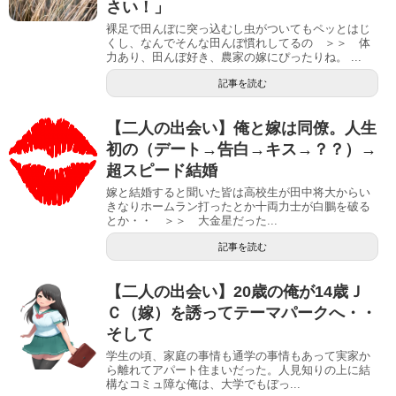
さい！」
裸足で田んぼに突っ込むし虫がついてもペッとはじ
くし、なんでそんな田んぼ慣れしてるの ＞＞ 体
力あり、田んぼ好き、農家の嫁にぴったりね。 ...
記事を読む
【二人の出会い】俺と嫁は同僚。人生
初の（デート→告白→キス→？？）→
超スピード結婚
嫁と結婚すると聞いた皆は高校生が田中将大からい
きなりホームラン打ったとか十両力士が白鵬を破る
とか・・ ＞＞ 大金星だった...
記事を読む
【二人の出会い】20歳の俺が14歳Ｊ
Ｃ（嫁）を誘ってテーマパークへ・・
そして
学生の頃、家庭の事情も通学の事情もあって実家か
ら離れてアパート住まいだった。人見知りの上に結
構なコミュ障な俺は、大学でもぼっ...