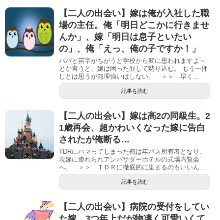
【二人の出会い】嫁は俺が入社した職
場の主任。俺「明日どこかに行きませ
んか」、嫁「明日は息子といたい
の」、俺「えっ、俺の子ですか！」
パパと苗字がちがうと学校から変に思われますよ～
とか言うと、嫁は困った顔して黙り込む。 もう一押
しとは思うが無理強いはしない。 ＞＞ 早く...
記事を読む
【二人の出会い】嫁は高2の同級生。2
1歳再会、超かわいくなった嫁に告白
されたが俺断る…
TDRにハマってしまった俺は年パス所有者となり、
現嫁に連れられアンバサダーホテルの式場内覧会
へ。 ＞＞ ＴＤＲに徹底的に染まるのもいいん...
記事を読む
【二人の出会い】病院の受付をしてい
た嫁、3つ年上だが物凄く可愛いくて