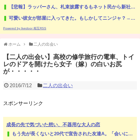
【悲報】ラッパーさん、札束披露するもネット民から新社会人の初ボーナスくらいしかないと笑われる
可愛い彼女が部屋に入ってきた。もしかしてニンジャ？→スタイリッシュな動きはこちらです…
Powered by livedoor 相互RSS
ホーム
二人の出会い
【二人の出会い】高校の修学旅行の電車、トイ
レのドアを開けたら女子（嫁）の白いお尻
が・・・・・
2016/7/12
二人の出会い
スポンサーリンク
成長の先で気づいた想い、不器用な大人の恋
もう先が長くないと20代で宣告された友達A。「会いに来てほしい」と言うので彼女の好きなもの沢山もっていったんだけど、なんとBが手渡した物は…