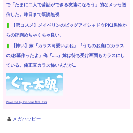
で「たまに二人で昔話ができる友達になろう」的なメッセ送
信した。昨日まで既読無視
【恋コスメ】メイベリンのビッグアイシャドウPK1男性か
らの評判めちゃくちゃ良い。
【怖い】嫁『カラス可愛いよね』『うちのお庭に(カラス
の)お墓作ったよ』俺『.....』嫁は待ち受け画面もカラスにし
ている。俺正直カラス怖いんだが...
Powered by livedoor 相互RSS
メガハッピー