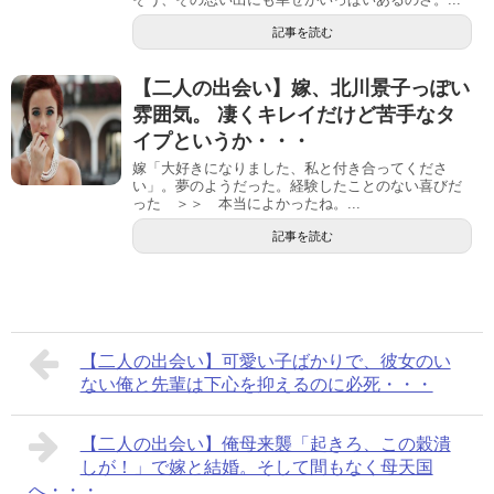
記事を読む
【二人の出会い】嫁、北川景子っぽい
雰囲気。 凄くキレイだけど苦手なタ
イプというか・・・
嫁「大好きになりました、私と付き合ってくださ
い」。夢のようだった。経験したことのない喜びだ
った ＞＞ 本当によかったね。...
記事を読む
【二人の出会い】可愛い子ばかりで、彼女のい
ない俺と先輩は下心を抑えるのに必死・・・
【二人の出会い】俺母来襲「起きろ、この穀潰
しが！」で嫁と結婚。そして間もなく母天国
へ・・・