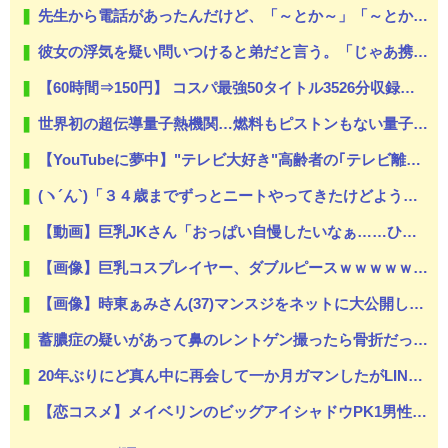
先生から電話があったんだけど、「～とか～」「～とか考えて～」と何度も言ってたのが耳に残ってしまった
彼女の浮気を疑い問いつけると弟だと言う。「じゃあ携帯見せて」『え？』え？じゃねーしｗ で、なんだかんだで結局俺の方が間男だったｗ
【60時間⇒150円】 コスパ最強50タイトル3526分収録発見！グラドル流出ほかがセールで更に半額！
世界初の超伝導量子熱機関…燃料もピストンもない量子エンジンが回った！
【YouTubeに夢中】"テレビ大好き"高齢者の｢テレビ離れ｣が始まった
(ヽ´ん`)「３４歳までずっとニートやってきたけどようやくやりたいことが見つかった」→…斜め上のお仕事がこちら
【動画】巨乳JKさん「おっぱい自慢したいなぁ……ひらめいたッ！」
【画像】巨乳コスプレイヤー、ダブルピースｗｗｗｗｗｗｗｗｗ
【画像】時東ぁみさん(37)マンスジをネットに大公開してしまう…
蓄膿症の疑いがあって鼻のレントゲン撮ったら骨折だった。そういや幼稚園の頃顔面着地したことがあったが、 母ちゃん当時気づかなかったのかよ・・・
20年ぶりにど真ん中に再会して一か月ガマンしたがLINEで「たまに二人で昔話ができる友達になろう」的なメッセ送信した。昨日まで既読無視
【恋コスメ】メイベリンのビッグアイシャドウPK1男性からの評判めちゃくちゃ良い。