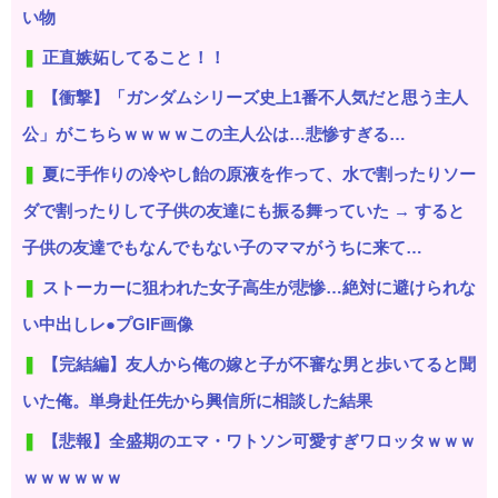
い物
正直嫉妬してること！！
【衝撃】「ガンダムシリーズ史上1番不人気だと思う主人
公」がこちらｗｗｗｗこの主人公は…悲惨すぎる…
夏に手作りの冷やし飴の原液を作って、水で割ったりソー
ダで割ったりして子供の友達にも振る舞っていた → すると
子供の友達でもなんでもない子のママがうちに来て…
ストーカーに狙われた女子高生が悲惨…絶対に避けられな
い中出しレ●プGIF画像
【完結編】友人から俺の嫁と子が不審な男と歩いてると聞
いた俺。単身赴任先から興信所に相談した結果
【悲報】全盛期のエマ・ワトソン可愛すぎワロッタｗｗｗ
ｗｗｗｗｗｗ