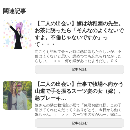
関連記事
【二人の出会い】嫁は幼稚園の先生。
お茶に誘ったら「そんなのよくないで
すよ。不倫じゃないですか」っ
て・・・
向こうも初めて会った時に恋に落ちたらしいが、不
倫はよくないと思い、諦めつつも忘れられなかった
らしい。 ＞＞ 何か縁があったようだな。ＯＫ...
記事を読む
【二人の出会い】仕事で牧場へ向かう
山道で手を振るスーツ姿の女（嫁）、
急ブレーキ…
嫁さんの隣に牧場主が居て「俺君お疲れ様、この子
助けてくれたんだって？ありがとう。今日から働く
嫁ちゃん。」 ＞＞ スーツ姿の女がねー。嫁に...
記事を読む