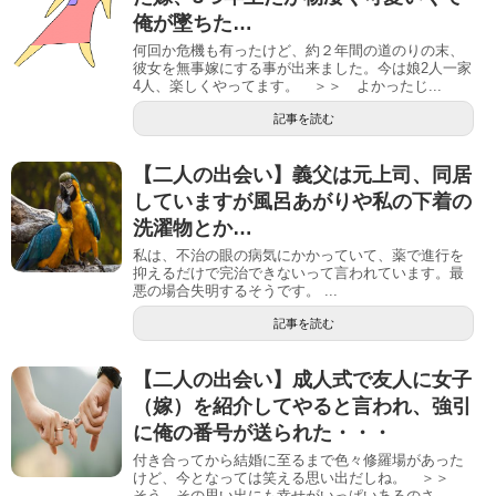
俺が墜ちた…
何回か危機も有ったけど、約２年間の道のりの末、
彼女を無事嫁にする事が出来ました。今は娘2人一家
4人、楽しくやってます。 ＞＞ よかったじ...
記事を読む
【二人の出会い】義父は元上司、同居
していますが風呂あがりや私の下着の
洗濯物とか…
私は、不治の眼の病気にかかっていて、薬で進行を
抑えるだけで完治できないって言われています。最
悪の場合失明するそうです。 ...
記事を読む
【二人の出会い】成人式で友人に女子
（嫁）を紹介してやると言われ、強引
に俺の番号が送られた・・・
付き合ってから結婚に至るまで色々修羅場があった
けど、今となっては笑える思い出だしね。 ＞＞
そう、その思い出にも幸せがいっぱいあるのさ。...