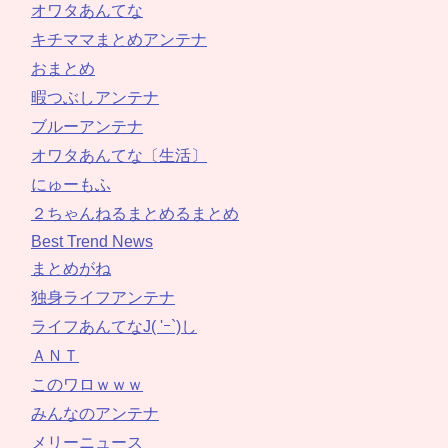
オワタあんてな
キチママまとめアンテナ
おまとめ
暇つぶしアンテナ
ブルーアンテナ
オワタあんてな〔生活〕
にゅーもふ
２ちゃんねるまとめるまとめ
Best Trend News
まとめがね
独身ライフアンテナ
ライフあんてなJ( 'ｰ`)し
ＡＮＴ
このワロｗｗｗ
みんなのアンテナ
メリーニュース