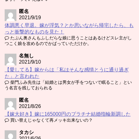
匿名
2021/9/19
体調悪く早退。嫁が浮気？とか思いながら帰宅したら、も
っと衝撃的なものを見た！
たぶん奥さんもふしだらな娘に思うことはあるけどスレ主がし
つこく娘を攻めるのでかばっていただけか。
名無し
2021/9/10
【愛してる】嫁からは「私はそんな感情とうに通り過ぎ
た」と言われた
柴門ふみ先生は「結婚とは男女が手をつないで眠ること」とい
う名言を残しておられる
匿名
2021/8/26
【嫁大好き】嫁に165000円のプラチナ結婚指輪新調した
買い替えじゃなくて再メッキ出来ないの？
タカシ
2021/6/26