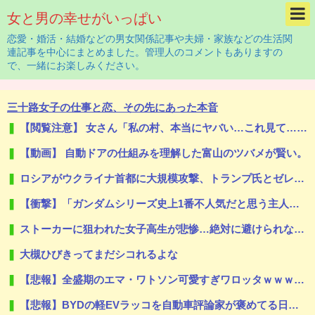
女と男の幸せがいっぱい
恋愛・婚活・結婚などの男女関係記事や夫婦・家族などの生活関
連記事を中心にまとめました。管理人のコメントもありますの
で、一緒にお楽しみください。
三十路女子の仕事と恋、その先にあった本音
【閲覧注意】 女さん「私の村、本当にヤバい…これ見て…」（衝撃動画）
【動画】 自動ドアの仕組みを理解した富山のツバメが賢い。
ロシアがウクライナ首都に大規模攻撃、トランプ氏とゼレンスキー氏の和平交渉前に
【衝撃】「ガンダムシリーズ史上1番不人気だと思う主人公」がこちらｗｗｗｗこの主人公は…悲惨すぎる…
ストーカーに狙われた女子高生が悲惨…絶対に避けられない中出しレ●プGIF画像
大槻ひびきってまだシコれるよな
【悲報】全盛期のエマ・ワトソン可愛すぎワロッタｗｗｗｗｗｗｗｗｗ
【悲報】BYDの軽EVラッコを自動車評論家が褒めてる日本、中国人からは馬鹿にされてる模様…