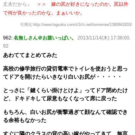
丈夫だから』
＞＞ 嫁の尻が好きになったのか。尻以外
で何が良かったのかな。まぁいいか。
引用元:http://www.logsoku.com/r/2ch.net/tomorrow/1380843203/
962:
名無しさん＠お腹いっぱい。
2013/11/14(木) 17:38:00.
92
あわててまとめてみた
高校の修学旅行の貸切電車でトイレを使おうと思っ
てドアを開けたらいきなり白いお尻が・・・・・
とっさに「鍵くらい掛けとけよ」ってドア閉めたけ
ど、ドキドキして尿意もなくなって席に戻った
もちろん、白いお尻が衝撃過ぎて顔なんて確認でき
る余裕もなかった
すぐに隣のクラスの背の高い嫁がやってきて、無言