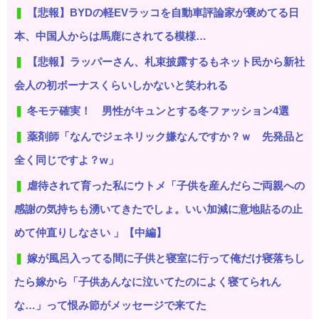
【悲報】BYDの軽EVラッコを自動車評論家が褒めてる日
本、中国人からは馬鹿にされてる模様…
【悲報】ラッパーさん、札束披露するもネット民から新社
会人の初ボーナスくらいしかないと笑われる
冬モテ確実！ 男性がキュンとする冬ファッション4選
薬剤師「なんでジェネリック嫌なんですか？ｗ 先発品と
全く同じですよ？w」
虐待されて育った私にウトメ「子供を産んだらご両親への
感謝の気持ちも湧いてきたでしょ。いい加減に意地貼るの止
めて仲直りしなさい 」【中編】
嫁が風呂入ってる間に子供と寝室に行って俺だけ寝落ちし
たら嫁から「子供あんなに泣いてたのによく寝てられん
な…」って恨み節がメッセージで来てた