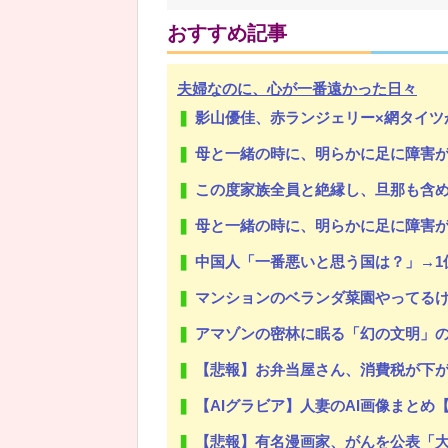
おすすめ記事
夫婦なのに、心が一番遠かった日々
Powered by livedoor 相互RSS
影山優佳、赤ランジェリー×網タイツ
母と一緒の時に、明らかに足に障害がある方
この度家族全員と絶縁し、旦那も含めて
母と一緒の時に、明らかに足に障害がある方
中国人「一番悪いと思う国は？」→1
マンションのベランダ菜園やってる
アマゾンの密林に眠る「幻の文明」の
【悲報】お弁当屋さん、消費税が下
【AIグラビア】人妻のAI画像まとめ
【悲報】有名漫画家、がんを公表「大腸癌