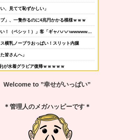
サい、見てて恥ずかしい」
プ」、一隻作るのに4兆円かかる模様ｗｗｗ
シッ！）」客「ギャハハハwwwwww」←何が面白いの？
レス横乳ノーブラおっぱい！スリット内腿
した皆さんへ」
香)が水着グラビア復帰ｗｗｗｗｗ
かしてニンジャ？→スタイリッシュな動きはこちらです…
Welcome to ”幸せがいっぱい”
する冬ファッション4選
なんですか？ｗ 先発品と全く同じですよ？w」
＊管理人のメガハッピーです＊
謝の気持ちも湧いてきたでしょ。いい加減に意地貼るの止めて仲直りしなさい 」【中編】
嫁から「子供あんなに泣いてたのによく寝てられんな…」って恨み節がメッセージで来てた