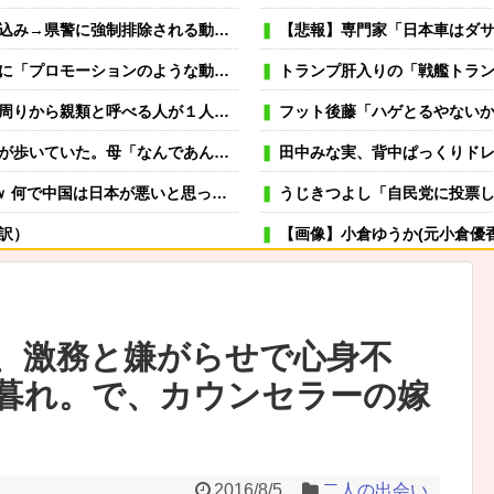
県警に強制排除される動画が話題に
【悲報】専門家「日本車はダ
らせて、悲しく情けない！」ｗｗｗｗｗｗｗｗｗｗｗｗｗｗ
トランプ肝入りの「戦艦トラン
と呼べる人が１人もいなくなりました～
フット後藤「ハゲとるやないかい！（ペ
なんであんな歩き方なの？ふざけてるの？」
田中みな実、背中ぱっくりド
で中国は日本が悪いと思ってるの？
うじきつよし「自民党に投票
訳）
【画像】小倉ゆうか(元小倉優
ムの管理栄養士、デート相手複数人は全員そのサッカーチーム選手みたいな。
可愛い彼女が部屋に入ってきた。もし
→スタイリッシュな動きはこちらです…
冬モテ確実！ 男性がキュンと
、激務と嫌がらせで心身不
むよ→彼の見事なテクニックはこちらです…
薬剤師「なんでジェネリック嫌
暮れ。で、カウンセラーの嫁
不在】
虐待されて育った私にウトメ「子供を産んだらご両親への感
嫁が風呂入ってる間に子供と寝室に行って俺だけ寝落ちしたら
フリン物の愛憎劇を読むとこうなった→
専業主夫のイメージ
2016/8/5
二人の出会い