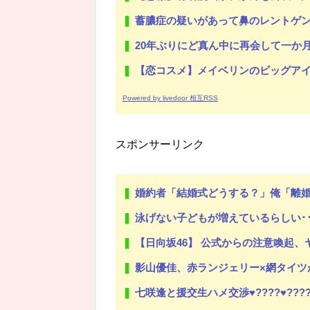
蓄膿症の疑いがあって鼻のレントゲン撮ったら骨折だった。そ
20年ぶりにど真ん中に再会して一か月ガマンしたがLIN
【恋コスメ】メイベリンのビッグアイ
Powered by livedoor 相互RSS
スポンサーリンク
婚約者「結婚式どうする？」俺「離
泳げない子どもが増えているらしい･･
【日向坂46】 公式からの注意喚起
影山優佳、赤ランジェリー×網タイツ
七咲逢と援交生ハメ交渉♥️????♥️????