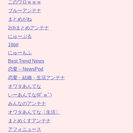
このワロｗｗｗ
ブルーアンテナ
まとめがね
2chまとめアンテナ
にゅーぷる
16bit
にゅーもふ
Best Trend News
恋愛 – NewsPod
恋愛・結婚・生活アンテナ
オワタあんてな
いーあんてな(#ﾟｗﾟ)
みんなのアンテナ
オワタあんてな〔生活〕
まとめくすアンテナ
アフォニュース