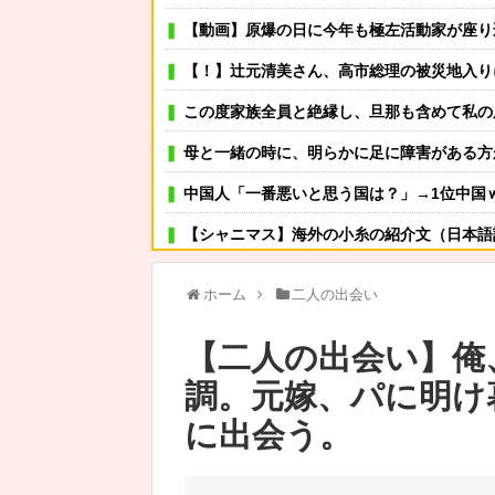
【動画】原爆の日に今年も極左活動家が座り込み→
【！】辻元清美さん、高市総理の被災地入りに「プロモーションのような動画を撮
この度家族全員と絶縁し、旦那も含めて私の周りから親類
母と一緒の時に、明らかに足に障害がある方が歩いていた。母「
中国人「一番悪いと思う国は？」→1位中国ｗ 何
【シャニマス】海外の小糸の紹介文（日本語
数年前まで夫以外の人とデートしてた。しかも相手はみんな夫の仕事関係の人。例えるなら夫はサッカーチー
ホーム
二人の出会い
可愛い彼女が部屋に入ってきた。もしかしてニンジャ？
【二人の出会い】俺
その店には腕のいいバーテンダーがいた。このグラスに１杯たの
調。元嫁、パに明け
【公園】知らない子供が話しかけてくる【親
に出会う。
泳げない子どもが増えているらしい･･･
読んだ本に感化されやすいタイプの嫁。そんな嫁、俺が