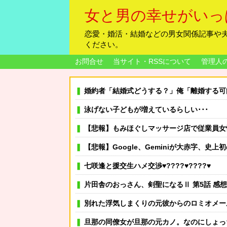
女と男の幸せがいっ
恋愛・婚活・結婚などの男女関係記事や
ください。
お問合せ
当サイト・RSSについて
管理人
婚約者「結婚式どうする？」俺「離婚する可能性ある
泳げない子どもが増えているらしい･･･
【悲報】もみほぐしマッサージ店で従業員女性にわいせ
【悲報】Google、Geminiが大赤字、史上初の
七咲逢と援交生ハメ交渉♥️????♥️????♥️
片田舎のおっさん、剣聖になるⅡ 第5話 感想：ついに
別れた浮気しまくりの元彼からのロミオメール「胸が、痛いよ…ずっと俺の胸にはくぎが刺さってる
旦那の同僚女が旦那の元カノ。なのにしょっちゅうペアで仕事してて遅くまで残業したり二人で出