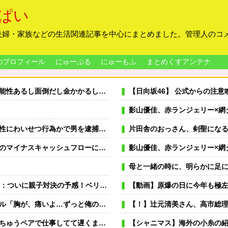
ぱい
夫婦・家族などの生活関連記事を中心にまとめました。管理人のコ
のプロフィール
にゅーぷる
にゅーもふ
まとめくすアンテナ
し面倒だし金かかるし別によくね？」
【日向坂46】 公式からの注
影山優佳、赤ランジェリー×網
つ行為かで男を逮捕ｗｗｗｗｗｗｗｗｗ
片田舎のおっさん、剣聖になるⅡ 第5
マイナスキャッシュフローに陥る・・・
影山優佳、赤ランジェリー×網
母と一緒の時に、明らかに足に障害がある方
親子対決の予感！ベリル先生もやる気に！
【動画】原爆の日に今年も極左活
。○○（私）が俺に許しを乞わない限り消えないだろう…」←はぁ？
【！】辻元清美さん、高市総理の被災地入りに「プロモー
張に行ったり。なんで「今度の出張は一人で行く」って嘘つくのかな
【シャニマス】海外の小糸の