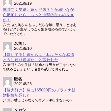
2021/9/19
体調悪く早退。嫁が浮気？とか思いなが
ら帰宅したら、もっと衝撃的なものを見
た！
たぶん奥さんもふしだらな娘に思うことはあ
るけどスレ主がしつこく娘を攻めるのでかばっ
ていただけか。
名無し
2021/9/10
【愛してる】嫁からは「私はそんな感情
とうに通り過ぎた」と言われた
柴門ふみ先生は「結婚とは男女が手をつない
で眠ること」という名言を残しておられる
匿名
2021/8/26
【嫁大好き】嫁に165000円のプラチナ結
婚指輪新調した
買い替えじゃなくて再メッキ出来ないの？
タカシ