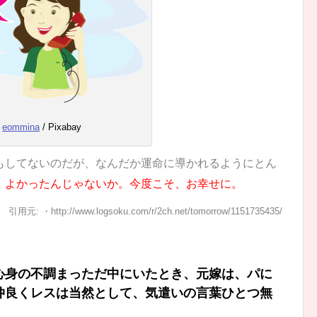
eommina
/ Pixabay
もしてないのだが、なんだか運命に導かれるようにとん
。よかったんじゃないか。今度こそ、お幸せに。
引用元: ・http://www.logsoku.com/r/2ch.net/tomorrow/1151735435/
心身の不調まっただ中にいたとき、元嫁は、パに
仲良くレスは当然として、気遣いの言葉ひとつ無