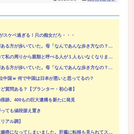
Powered by livedoor 相互RSS
がスケベ過ぎる！只の痴女だろ・・・
が歩いていた。母「なんであんな歩き方なの？ふざけてるの？」
私の周りから親類と呼べる人が１人もいなくなりました～
が歩いていた。母「なんであんな歩き方なの？ふざけてるの？」
位中国ｗ 何で中国は日本が悪いと思ってるの？
けど質問ある？【プランター・初心者】
痕跡。400もの巨大遺構を新たに発見
がっても値段据え置き
【リアル調】
になってしまいました。肝臓に転移も見られてステージ4です」