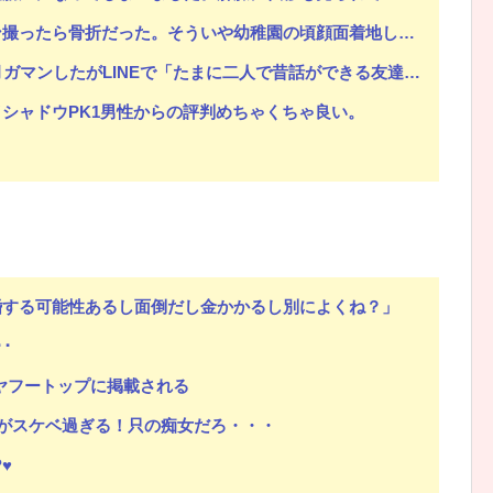
ういや幼稚園の頃顔面着地したことがあったが、 母ちゃん当時気づかなかったのかよ・・・
Eで「たまに二人で昔話ができる友達になろう」的なメッセ送信した。昨日まで既読無視
シャドウPK1男性からの評判めちゃくちゃ良い。
婚する可能性あるし面倒だし金かかるし別によくね？」
･
、ヤフートップに掲載される
がスケベ過ぎる！只の痴女だろ・・・
♥️