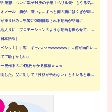
話 感想：ついに親子対決の予感！ベリル先生もやる気に！
と俺の胸にはくぎが刺さってる。○○（私）が俺に許しを乞わない限り消えないだろう…」←はぁ？
家が座り込み→県警に強制排除される動画が話題に
ションのような動画を撮らせて、悲しく情けない！」ｗｗｗｗｗｗｗｗｗｗｗｗｗｗ
（日本語訳）
シッ！）」客「ギャハハハwwwwww」←何が面白いの？
見てて恥ずかしい」
一隻作るのに4兆円かかる模様ｗｗｗ
。父に対して『性格が合わない』とキレると母が「こう言い出した」