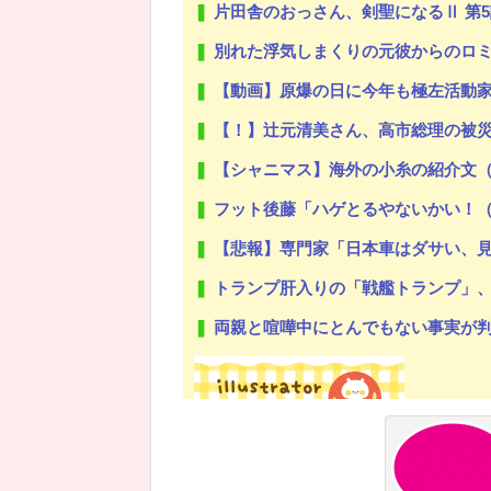
片田舎のおっさん、剣聖になるⅡ 第5
別れた浮気しまくりの元彼からのロミオメール「胸が、痛いよ…ずっ
【動画】原爆の日に今年も極左活動
【！】辻元清美さん、高市総理の被災地入りに「プロモー
【シャニマス】海外の小糸の紹介文
フット後藤「ハゲとるやないかい！（ペ
【悲報】専門家「日本車はダサい、
トランプ肝入りの「戦艦トランプ」、
両親と喧嘩中にとんでもない事実が判明した
Powered by livedoor 相互RSS