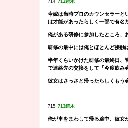
714:
713続木
今嫁は当時プロのカウンセラーと
は才能があったらしく一部で有名
俺がある研修に参加したところ、
研修の最中には俺とほとんど接触
半年くらいかけた研修の最終日、
で連絡先の交換をして「今度飲み
彼女はさっさと帰ったらしくもう
715:
713続木
俺が車をまわして帰る途中、彼女