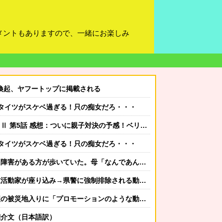
メントもありますので、一緒にお楽しみ
意喚起、ヤフートップに掲載される
タイツがスケベ過ぎる！只の痴女だろ・・・
話 感想：ついに親子対決の予感！ベリル先生もやる気に！
タイツがスケベ過ぎる！只の痴女だろ・・・
が歩いていた。母「なんであんな歩き方なの？ふざけてるの？」
動家が座り込み→県警に強制排除される動画が話題に
ションのような動画を撮らせて、悲しく情けない！」ｗｗｗｗｗｗｗｗｗｗｗｗｗｗ
紹介文（日本語訳）