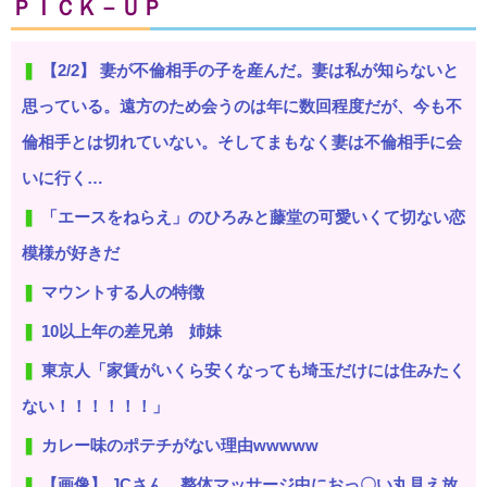
ＰＩＣＫ－ＵＰ
【2/2】 妻が不倫相手の子を産んだ。妻は私が知らないと
思っている。遠方のため会うのは年に数回程度だが、今も不
倫相手とは切れていない。そしてまもなく妻は不倫相手に会
いに行く…
「エースをねらえ」のひろみと藤堂の可愛いくて切ない恋
模様が好きだ
マウントする人の特徴
10以上年の差兄弟 姉妹
東京人「家賃がいくら安くなっても埼玉だけには住みたく
ない！！！！！！」
カレー味のポテチがない理由wwwww
【画像】 JCさん、整体マッサージ中におっ〇い丸見え放