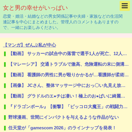
女と男の幸せがいっぱい
恋愛・婚活・結婚などの男女関係記事や夫婦・家族などの生活関
連記事を中心にまとめました。管理人のコメントもありますの
で、一緒にお楽しみください。
【マンガ】ぜんぶ私が中心
【動画】 サッカーの試合中の落雷で選手1人が死亡、12人が負傷した事故。
【マレーシア】 交通トラブルで激高、危険運転の末に側溝へ転落 車は大破、男に重い法的責任も
【動画】 看護師の男性に男が殴りかかるが…看護師が柔術使いだった
【画像】 JCさん、整体マッサージ中におっ〇い丸見え放送事故！オカズにされてシコられまくるｗｗｗ
【動画】 グラドルのエ●チは凄い！極上のお●ぱいに綺麗な体の無防備な姿はエ□ぃ！
『ドラゴンボール』【衝撃】「ピッコロ大魔王」の戦闘力がヤバすぎるｗｗｗｗもしかしてナメック星人は…
野球漫画、世間にインパクトを与えるような作品がない
任天堂が「gamescom 2026」のラインナップを発表！