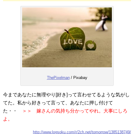
ThePixelman
/ Pixabay
今まであなたに無理やり[好き]って言わせてるような気がし
てた。私から好きって言って、あなたに押し付けて
た・・
＞＞ 嫁さんの気持ち分かってやれ。大事にしろ
よ。
http://www.logsoku.com/r/2ch.net/tomorrow/1385138749/