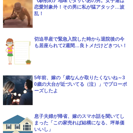
《馴初め》地味でダサいあの男。女子達は
恋愛対象外！その男に私が猛アタック…波
乱！
切迫早産で緊急入院した時から退院後の今
も居座られて2週間…良トメだけどきつい！
5年前、嫁の「歳なんか取りたくないね～3
0歳の大台が近づいてる（泣）」でプローポ
ーズしたよ
息子夫婦が帰省、嫁のスマホ話を聞いてし
まった「この家売れば結構になる、坪単価
いいし」