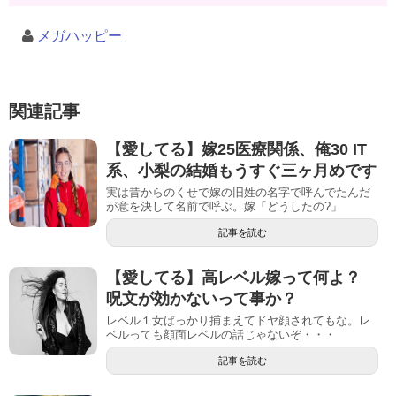
メガハッピー
関連記事
【愛してる】嫁25医療関係、俺30 IT
系、小梨の結婚もうすぐ三ヶ月めです
実は昔からのくせで嫁の旧姓の名字で呼んでたんだ
が意を決して名前で呼ぶ。嫁「どうしたの?」
記事を読む
【愛してる】高レベル嫁って何よ？
呪文が効かないって事か？
レベル１女ばっかり捕まえてドヤ顔されてもな。レ
ベルっても顔面レベルの話じゃないぞ・・・
記事を読む