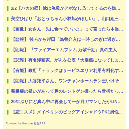
2/2【バカの壁】嫁は俺母がアポなし凸してくるのを嫌うし、母は悪意があってか平気で繰り返す。なぜ嫁姑は仲良くできないんだ？なんで女って生き物はこうもバカで感情的なのだろうか？
美空ひばり「おとうちゃん小林旭がほしい」、山口組三代目組長「よっしゃ」、昭和ヤバすぎ⇒！！！
【画像】女さん「先に食べていいよ」って言ったら本当に食べちゃった⇒結果ｗｗ
【悲報】 後ろから岸田「為替介入は一時しのぎに過ぎない（キリッ」
【朗報】 『ファイアーエムブレム 万紫千紅』真の主人公マイユニはキャラメイクが可能
【悲報】有名漫画家、がんを公表「大腸癌になってしまいました。肝臓に転移も見られてステージ4です」
【有能】政府「トラックはサービスエリア利用有料化すればサボらず走るし流問題解決じゃね？」
【朗報】大谷翔平さん、ワンチャンホームラン王いけそうｗｗｗｗｗｗｗｗｗｗｗｗｗｗｗｗｗｗｗｗｗ
蓄膿症の疑いがあって鼻のレントゲン撮ったら骨折だった。そういや幼稚園の頃顔面着地したことがあったが、 母ちゃん当時気づかなかったのかよ・・・
20年ぶりにど真ん中に再会して一か月ガマンしたがLINEで「たまに二人で昔話ができる友達になろう」的なメッセ送信した。昨日まで既読無視
【恋コスメ】メイベリンのビッグアイシャドウPK1男性からの評判めちゃくちゃ良い。
Powered by livedoor 相互RSS