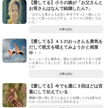
【愛してる】小５の娘が「お父さんと
お母さんはなんで結婚したん?」
「父さんも母さんもお互い好きでずっと一緒にいた
いなって思ったからですよ」とマジメに回答してお
いた・・
記事を読む
【愛してる】４１のおっさんも勇気を
だして呪文を唱えてみようかと画策
中・・
ちょっとヘタレ報告を。朝から頭の中でぐるぐる思
いを巡らしてましたが、言えるきっかけを失ってま
した・・
記事を読む
【愛してる】今でも週に３回ほどは言
葉にして伝えている
機嫌の悪い時に言うとあんたと結婚したのは家を出
たかったからしただけと言われるよ・・・