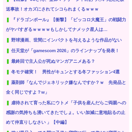
送事故！オカズにされてシコられまくるｗｗｗ
『ドラゴンボール』【衝撃】「ピッコロ大魔王」の戦闘力
がヤバすぎるｗｗｗｗもしかしてナメック星人は…
野球漫画、世間にインパクトを与えるような作品がない
任天堂が「gamescom 2026」のラインナップを発表！
最終回で主人公が死ぬマンガアニメある？
冬モテ確実！ 男性がキュンとする冬ファッション4選
薬剤師「なんでジェネリック嫌なんですか？ｗ 先発品と
全く同じですよ？w」
虐待されて育った私にウトメ「子供を産んだらご両親への
感謝の気持ちも湧いてきたでしょ。いい加減に意地貼るの止
めて仲直りしなさい 」【中編】