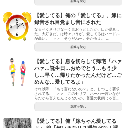
記事を読む
【愛してる】俺の「愛してる」、嫁に
録音され目覚まし音にされた
なるべくさりげなーく言おうとしたが、口が硬直し
た。大好きだ、は時々いうが、愛してるはハードル
が高い。 ＞＞ そうだねー。分かるよ。 ...
記事を読む
【愛してる】息を切らして帰宅「ハァ
ハァ…誕生日…おめでとう…もう少
し…早く…帰りたかったんだけど…ご
めんな…愛してるよ」
それ以降、「もう言わないの？」と、しつこく要求
されてる。 ＞＞ このセリフ、ハーハー言いなが
らだから言えたんじゃないか。普通の状態じゃ言...
記事を読む
【愛してる】俺「嫁ちゃん愛してる