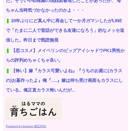
た。そういや幼稚園の頃顔面着地したことがあったが、 母
ちゃん当時気づかなかったのかよ・・・
20年ぶりにど真ん中に再会して一か月ガマンしたがLINE
で「たまに二人で昔話ができる友達になろう」的なメッセ送
信した。昨日まで既読無視
【恋コスメ】メイベリンのビッグアイシャドウPK1男性か
らの評判めちゃくちゃ良い。
【怖い】嫁『カラス可愛いよね』『うちのお庭に(カラス
の)お墓作ったよ』俺『.....』嫁は待ち受け画面もカラスにし
ている。俺正直カラス怖いんだが...
Powered by livedoor 相互RSS