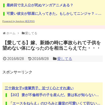
最終回で主人公が死ぬマンガアニメある？
可愛い彼女が部屋に入ってきた。もしかしてニンジャ？→スタイリッシュな動きはこちらです…
Powered by livedoor 相互RSS
ホーム
愛してる
【愛してる】嫁、新婚の時に事故られて子供を
望めない体になったのを相当こらえてた・・・
2016/8/28
2016/8/28
愛してる
スポンサーリンク
三十路女子×後輩男子、近づく心とすれ違い
【2/2】 妻が不倫相手の子を産んだ。妻は私が知らないと思っている。遠方のため会うのは年に数回程度だが、今も不倫相手とは切れていない。そしてまもなく妻は不倫相手に会いに行く…
「エースをねらえ」のひろみと藤堂の可愛いくて切ない恋模様が好きだ