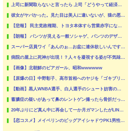
上司に新聞取らないと言ったら 上司「どうやって経済情報とか手に入れるんだ」ぼく「別にYahooニュースとかで良いじゃないんですか。新聞取ること自体が前時代的ですよ」→
彼女がヤバかった。見た目は美人に違いないが、猿の悪霊でも憑いてるんじゃないかってくらい強烈な女だった【え？】
【悲報】 民主党政権期、トヨタ本体すら営業赤字になる「超円高」…中小企業の景況も厳しい水準だった←これエグいよな
【朗報】 パンツが見える一般ソシャゲ、パンツのデザインが上方修正される
スーパー店員ワイ「あんのぉ…お盆に連休欲しいんですけど…」店長「ダメ」
病院の屋上に死神が出現！？人々を凝視する姿が不気味すぎて逮捕
【画像】北朝鮮のビアガール、昭和wwwwww
【原爆の日】中野彰子、高市首相へのヤジを「ゴキブリがいたら古新聞で叩くのと同じ」と擁護→「私は高市がゴキブリだなんて言ってませんよw」と勝利宣言
【動画】黒人WNBA選手、白人選手のシュート妨害のためジャンピング・ネックブリーカー・ドロップして退場処分→ロッカールームから「白人特権」と投稿して人種差別問題にすり替える
蓄膿症の疑いがあって鼻のレントゲン撮ったら骨折だった。そういや幼稚園の頃顔面着地したことがあったが、 母ちゃん当時気づかなかったのかよ・・・
20年ぶりにど真ん中に再会して一か月ガマンしたがLINEで「たまに二人で昔話ができる友達になろう」的なメッセ送信した。昨日まで既読無視
【恋コスメ】メイベリンのビッグアイシャドウPK1男性からの評判めちゃくちゃ良い。