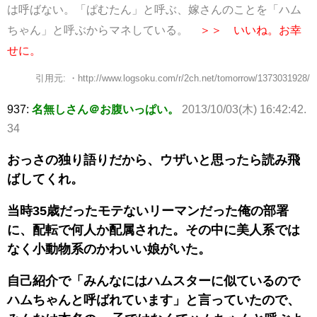
は呼ばない。
「ぱむたん」と呼ぶ、嫁さんのことを「ハム
ちゃん」と呼ぶからマネしている。
＞＞ いいね。お幸
せに。
引用元: ・http://www.logsoku.com/r/2ch.net/tomorrow/1373031928/
937:
名無しさん＠お腹いっぱい。
2013/10/03(木) 16:42:42.
34
おっさの独り語りだから、ウザいと思ったら読み飛
ばしてくれ。
当時35歳だったモテないリーマンだった俺の部署
に、配転で何人か配属された。その中に美人系では
なく小動物系のかわいい娘がいた。
自己紹介で「みんなにはハムスターに似ているので
ハムちゃんと呼ばれています」と言っていたので、