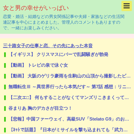
女と男の幸せがいっぱい
恋愛・婚活・結婚などの男女関係記事や夫婦・家族などの生活関
連記事を中心にまとめました。管理人のコメントもありますの
で、一緒にお楽しみください。
三十路女子の仕事と恋、その先にあった本音
【イギリス】 クリスマスにバーで乱闘騒ぎが勃発
【動画】 トレビの泉で泳ぐ女
【動画】 大阪のゲリラ豪雨を生駒山の山頂から撮影したビデオが美しい。
無職転生Ⅲ ～異世界行ったら本気だす～ 第7話 感想：リニアとプルセナが決闘！卒業していなくなるの寂しい！
【二次エ□】 何もすることがなくてマンズリこきまくってる女の子のエ□画像
谷まりあ 胸のデカさが目立つ！
【悲報】中国ファーウェイ、高級SUV「Stelato G9」のお披露目で流れた動画にAI疑惑…「泥だらけの場所走っても車が綺麗ｗ」「走ったところにタイヤ痕が無いｗ」
【ﾈｯﾄで話題】『日本がミサイルを撃ち込まれても「武力強化すれば良かった」ではなく「外交不足」なんですよ！』ｗｗｗｗｗｗｗｗｗｗｗｗｗｗｗｗ