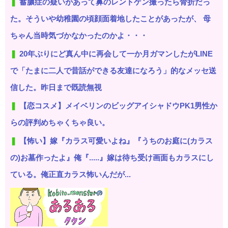
蓄膿症の疑いがあって鼻のレントゲン撮ったら骨折だっ
た。そういや幼稚園の頃顔面着地したことがあったが、 母
ちゃん当時気づかなかったのかよ・・・
20年ぶりにど真ん中に再会して一か月ガマンしたがLINE
で「たまに二人で昔話ができる友達になろう」的なメッセ送
信した。昨日まで既読無視
【恋コスメ】メイベリンのビッグアイシャドウPK1男性か
らの評判めちゃくちゃ良い。
【怖い】嫁『カラス可愛いよね』『うちのお庭に(カラス
の)お墓作ったよ』俺『.....』嫁は待ち受け画面もカラスにし
ている。俺正直カラス怖いんだが...