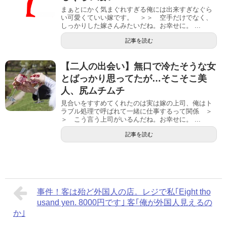
まぁとにかく気まぐれすぎる俺には出来すぎなぐら
い可愛くていい嫁です。 ＞＞ 空手だけでなく、
しっかりした嫁さんみたいだね。お幸せに。 ...
記事を読む
【二人の出会い】無口で冷たそうな女
とばっかり思ってたが…そこそこ美
人、尻ムチムチ
見合いをすすめてくれたのは実は嫁の上司、俺はト
ラブル処理で呼ばれて一緒に仕事するって関係 ＞
＞ こう言う上司がいるんだね。お幸せに。 ...
記事を読む
事件！客は殆ど外国人の店。レジで私｢Eight tho
usand yen. 8000円です｣ 客｢俺が外国人見えるの
か｣