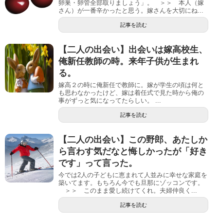
卵巣・卵管全部取りましょう」。 ＞＞ 本人（嫁
さん）が一番辛かったと思う。嫁さんを大切にね...
記事を読む
【二人の出会い】出会いは嫁高校生、
俺新任教師の時。来年子供が生まれ
る。
嫁高２の時に俺新任で教師に。嫁が学生の頃は何と
も思わなかったけど、嫁は着任式で見た時から俺の
事がずっと気になってたらしい。 ...
記事を読む
【二人の出会い】この野郎、あたしか
ら言わす気だなと悔しかったが「好き
です」って言った。
今では2人の子どもに恵まれて人並みに幸せな家庭を
築いてます。もちろん今でも旦那にゾッコンです。
＞＞ このまま愛し続けてくれ。夫婦仲良く...
記事を読む