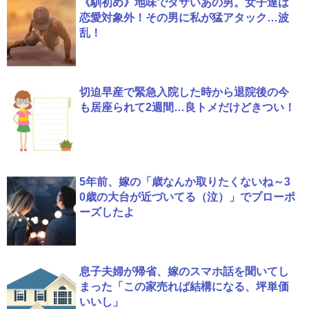
《馴初め》地味でダサいあの男。女子達は
恋愛対象外！その男に私が猛アタック…波
乱！
切迫早産で緊急入院した時から退院後の今
も居座られて2週間…良トメだけどきつい！
5年前、嫁の「歳なんか取りたくないね～3
0歳の大台が近づいてる（泣）」でプローポ
ーズしたよ
息子夫婦が帰省、嫁のスマホ話を聞いてし
まった「この家売れば結構になる、坪単価
いいし」