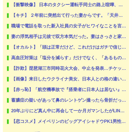
【衝撃映像】 日本のタクシー運転手同士の路上喧嘩、ヤクザのようだと海外で話題に
【キチ】 ２年前に突然出て行った妻からです。「天井にへばりついてニタニタ笑ってないで出て行って！」【怖】
職場で電話を取った新入社員の女子がヒワイなことを言われてショックを受けたことがあった
妻の浮気相手は元彼で双方本気だった。妻はさっさと家を出て行った。愛する元彼との第二の人生が叶うと浮かれ、親権、財産も放棄して慰謝料まで払ったが... 裏切りは繰り返された。
【オカルト】「頭は正常だけど、これだけはガチで信じてる」って現象ある？
高血圧対策は「塩分を減らす」だけでなく、「あるもの」を増やすといい
【詐欺】琵琶湖三市同時花火大会、中止を発表…チケット代や出店料の返金については明言せず
【画像】来日したウクライナ美女、日本人との格の違いを見せつける
【赤っ恥】「航空機事故で『搭乗者に日本人は居ない』という発表は嫌い。人間として同じ価値だと思う」→ツッコミ殺到も「自分が気に入らないと思った」とノーダメージアピール
蓄膿症の疑いがあって鼻のレントゲン撮ったら骨折だった。そういや幼稚園の頃顔面着地したことがあったが、 母ちゃん当時気づかなかったのかよ・・・
20年ぶりにど真ん中に再会して一か月ガマンしたがLINEで「たまに二人で昔話ができる友達になろう」的なメッセ送信した。昨日まで既読無視
【恋コスメ】メイベリンのビッグアイシャドウPK1男性からの評判めちゃくちゃ良い。