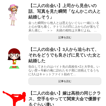
【二人の出会い】上司から見合いの
話、写真を見た瞬間「なんかこの人と
結婚しそう」
会った瞬間から他人とは思えないぐらい一緒にいる
と心が落ち着く。テトリスの凹に上から凸が落ちて
来た感じ。 ＞＞ 夫婦の相性は大事だよね。 ...
記事を読む
【二人の出会い】3人から迫られて、
それをどうでも良さげに見ていた女と
結婚した
告白してきたのはバイト先の高校生×2と大学生。い
ない歴＝年齢の俺に訪れたモテ期に頭抱えてるうち
に3人はキャットファイト始めて...
記事を読む
【二人の出会い】嫁は高校の同じクラ
ス、空手をやってて関東大会で優勝す
るぐらい凄い