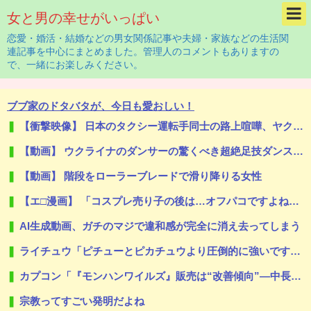
女と男の幸せがいっぱい
恋愛・婚活・結婚などの男女関係記事や夫婦・家族などの生活関
連記事を中心にまとめました。管理人のコメントもありますの
で、一緒にお楽しみください。
ブブ家のドタバタが、今日も愛おしい！
【衝撃映像】 日本のタクシー運転手同士の路上喧嘩、ヤクザのようだと海外で話題に
【動画】 ウクライナのダンサーの驚くべき超絶足技ダンスが凄すぎるｗ！！
【動画】 階段をローラーブレードで滑り降りる女性
【エ□漫画】 「コスプレ売り子の後は…オフパコですよね？」「えっ？」
AI生成動画、ガチのマジで違和感が完全に消え去ってしまう
ライチュウ「ピチューとピカチュウより圧倒的に強いですｗｗｗ」←こいつが不人気な理由
カプコン「『モンハンワイルズ』販売は“改善傾向”―中長期でワールド超え目指す」
宗教ってすごい発明だよね