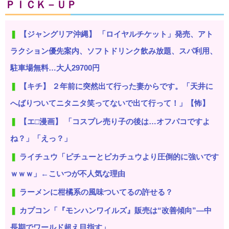
ＰＩＣＫ－ＵＰ
【ジャングリア沖縄】 「ロイヤルチケット」発売、アト
ラクション優先案内、ソフトドリンク飲み放題、スパ利用、
駐車場無料…大人29700円
【キチ】 ２年前に突然出て行った妻からです。「天井に
へばりついてニタニタ笑ってないで出て行って！」【怖】
【エ□漫画】 「コスプレ売り子の後は…オフパコですよ
ね？」「えっ？」
ライチュウ「ピチューとピカチュウより圧倒的に強いです
ｗｗｗ」←こいつが不人気な理由
ラーメンに柑橘系の風味ついてるの許せる？
カプコン「『モンハンワイルズ』販売は“改善傾向”―中
長期でワールド超え目指す」