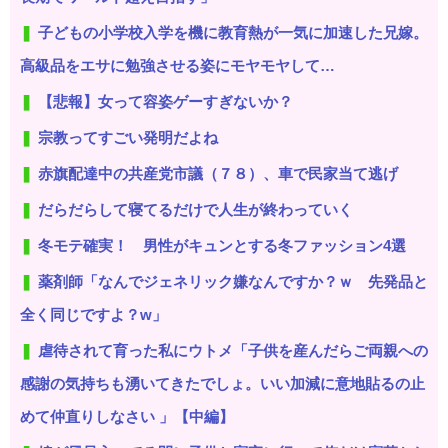
子どもの小学校入学を機に教育熱が一気に加速した兄嫁。
高級品をエサに勉強させる姿にモヤモヤして…
【悲報】女って容姿ゲーすぎないか？
宗教ってすごい発明だよね
赤旗配達中の共産党市議（７８）、車で民家当て逃げ
だらだらして寝てるだけで人生が終わっていく
冬モテ確実！ 男性がキュンとする冬ファッション4選
薬剤師「なんでジェネリック嫌なんですか？ｗ 先発品と
全く同じですよ？w」
虐待されて育った私にウトメ「子供を産んだらご両親への
感謝の気持ちも湧いてきたでしょ。いい加減に意地貼るの止
めて仲直りしなさい 」【中編】