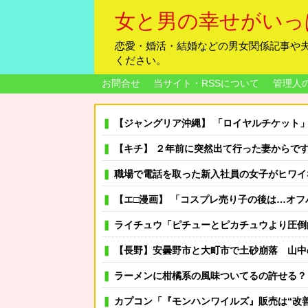
女と男の幸せがいっ
恋愛・婚活・結婚などの男女関係記事や
ください。
お問合せ
当サイト・RSSについて
管理人
【ジャングリア沖縄】 「ロイヤルチケット」発売、アトラクション優先案内、ソフト
【キチ】 ２年前に突然出て行った妻からです。「天井にへばりつ
職場で電話を取った新入社員の女子がヒワイなことを
【エ□漫画】 「コスプレ売り子の後は…オ
ライチュウ「ピチューとピカチュウより圧倒的に強い
【長野】安曇野市と大町市で土砂崩落 山中の道路が寸断 宿泊客や登山客など計
ラーメンに柑橘系の風味ついてるの許せる？
カプコン「『モンハンワイルズ』販売は“改善傾向