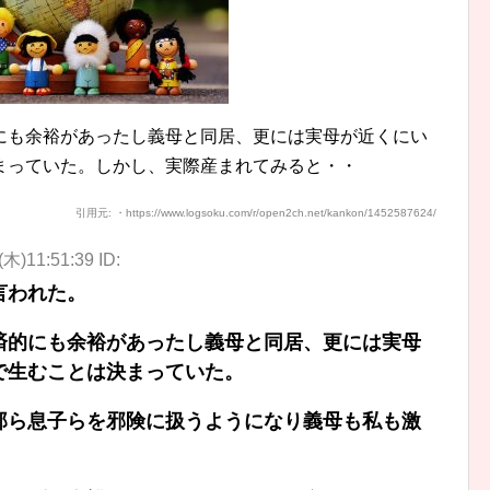
にも余裕があったし義母と同居、更には実母が近くにい
まっていた。しかし、実際産まれてみると・・
引用元: ・https://www.logsoku.com/r/open2ch.net/kankon/1452587624/
(木)11:51:39 ID:
言われた。
済的にも余裕があったし義母と同居、更には実母
で生むことは決まっていた。
那ら息子らを邪険に扱うようになり義母も私も激