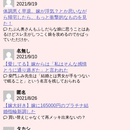
2021/9/19
体調悪く早退。嫁が浮気？とか思いなが
ら帰宅したら、もっと衝撃的なものを見
た！
たぶん奥さんもふしだらな娘に思うことはあ
るけどスレ主がしつこく娘を攻めるのでかばっ
ていただけか。
名無し
2021/9/10
【愛してる】嫁からは「私はそんな感情
とうに通り過ぎた」と言われた
柴門ふみ先生は「結婚とは男女が手をつない
で眠ること」という名言を残しておられる
匿名
2021/8/26
【嫁大好き】嫁に165000円のプラチナ結
婚指輪新調した
買い替えじゃなくて再メッキ出来ないの？
タカシ