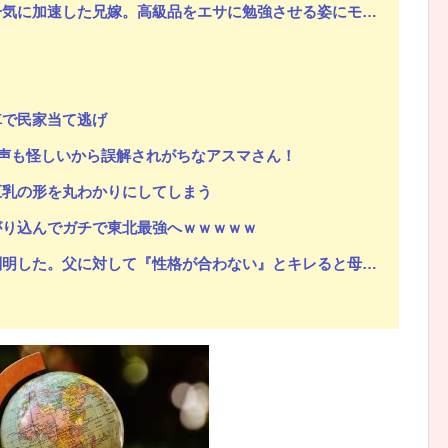
加速した兄嫁。高級品をエサに勉強させる姿にモヤモヤして…
？
車で民家当て逃げ
上に声も怪しいから誤解されがちなアスマさん！
巨乳の形を丸わかりにしてしまう
がり込んでガチで東北最強へｗｗｗｗｗ
。父に対して『性格が合わない』とキレると母が「こう言い出した」