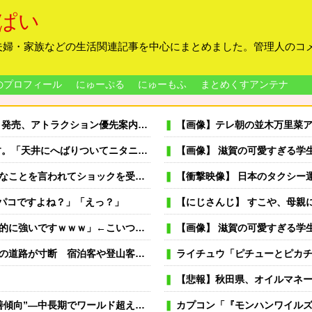
ぱい
夫婦・家族などの生活関連記事を中心にまとめました。管理人のコ
のプロフィール
にゅーぷる
にゅーもふ
まとめくすアンテナ
ドリンク飲み放題、スパ利用、駐車場無料…大人29700円
【画像】テレ朝の並木万里菜
いてニタニタ笑ってないで出て行って！」【怖】
【画像】 滋賀の可愛すぎる学
言われてショックを受けたことがあった
【衝撃映像】 日本のタクシー運
フパコですよね？」「えっ？」
【にじさんじ】 すこや、母親に「ゴミ持ってきなさ
ですｗｗｗ」←こいつが不人気な理由
【画像】 滋賀の可愛すぎる学
400人近くが孤立か 土石流で橋が流されたとの情報も
ライチュウ「ピチューとピカチュウ
【悲報】秋田県、オイルマネ
”―中長期でワールド超え目指す」
カプコン「『モンハンワイルズ』