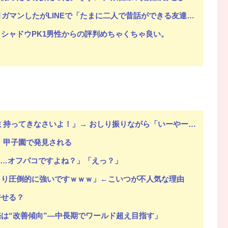
Eで「たまに二人で昔話ができる友達になろう」的なメッセ送信した。昨日まで既読無視
シャドウPK1男性からの評判めちゃくちゃ良い。
いよ！」→ おしり振りながら「いーやーヤダヤダ」した結果ガチめにしばかれる
、甲子園で発見される
は…オフパコですよね？」「えっ？」
より圧倒的に強いですｗｗｗ」←こいつが不人気な理由
許せる？
は“改善傾向”―中長期でワールド超え目指す」