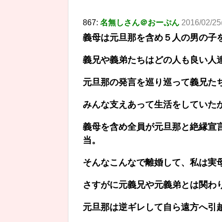
867:
名無しさん＠おーぷん
2016/02/25
義母は元旦那を含め５人の男の子
義兄や義弟たちはどの人も良い人
元旦那の発言を巡り巡って義兄た
みんな支えあって生活をしていた
義母を含め全員が元旦那と絶縁宣
当。
そんなこんなで離婚して、私は実
さすがに元義兄や元義弟とは関わ
元旦那は逆ギレして自ら遠方へ引