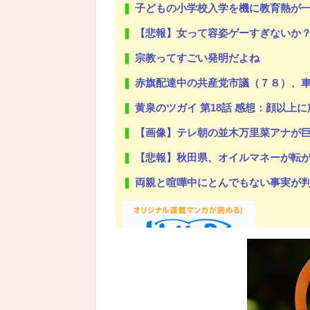
子どもの小学校入学を機に教育熱が一気に
【悲報】女って容姿ゲーすぎないか
宗教ってすごい発明だよね
赤旗配達中の共産党市議（７８）、
黄泉のツガイ 第18話 感想：顔以
【画像】テレ朝の並木万里菜アナが
【悲報】秋田県、オイルマネーが転
両親と喧嘩中にとんでもない事実が判明した
Powered by livedoor 相互RSS