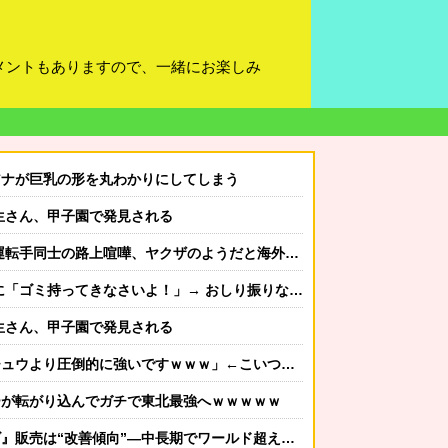
メントもありますので、一緒にお楽しみ
アナが巨乳の形を丸わかりにしてしまう
生さん、甲子園で発見される
転手同士の路上喧嘩、ヤクザのようだと海外で話題に
いよ！」→ おしり振りながら「いーやーヤダヤダ」した結果ガチめにしばかれる
生さん、甲子園で発見される
より圧倒的に強いですｗｗｗ」←こいつが不人気な理由
ーが転がり込んでガチで東北最強へｗｗｗｗｗ
販売は“改善傾向”―中長期でワールド超え目指す」