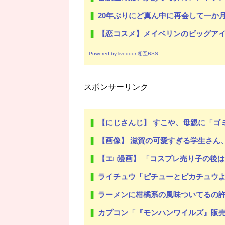
20年ぶりにど真ん中に再会して一か月ガマンしたがLIN
【恋コスメ】メイベリンのビッグアイ
Powered by livedoor 相互RSS
スポンサーリンク
【にじさんじ】 すこや、母親に「ゴミ持ってきなさ
【画像】 滋賀の可愛すぎる学生さん
【エ□漫画】 「コスプレ売り子の後
ライチュウ「ピチューとピカチュウ
ラーメンに柑橘系の風味ついてるの
カプコン「『モンハンワイルズ』販売