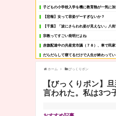
子どもの小学校入学を機に教育熱が一気に加速した兄嫁。高
【悲報】女って容姿ゲーすぎないか？
【千葉】「波にさらわれ姿が見えない」八街市の男性（38）波にさらわれ死亡
宗教ってすごい発明だよね
赤旗配達中の共産党市議（７８）、車で民家
だらだらして寝てるだけで人生が終わってい
【1/3】4年間嫁からのレスだったが、嫁は「自分ですれば？浮気したら慰謝料貰うから！」と。でも急に子供
ホーム
びっくりポン
可愛い彼女が部屋に入ってきた。もしかしてニンジャ？
【びっくりポン】旦
その店には腕のいいバーテンダーがいた。このグラスに１杯たの
言われた。私は3つ
嫁「嫌いじゃないけど、好きかは分からない」俺「え…？」→突然告
高血圧対策は「塩分を減らす」だけでなく、
カレー作りすぎたんだがどうしよう…
おすすめ記事