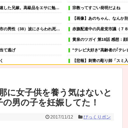
級品をエサに勉強させる姿にモヤモヤして…
宗教ってすごい発明だよね
【画像】あのちゃん、なんか
 交際相手と海岸を散歩中 当時は波浪注意報 いすみ市
赤旗配達中の共産党市議（７
黄泉のツガイ 第18話 感想：顔
当て逃げ
"テレビ大好き"高齢者の｢テレ
く
【悲報】刺青の彫り師「スミ入れてるのは全
が欲しいと迫ってきたと思ったら妊娠してたｗ 俺の方が慰謝料貰えそうだな♪
可愛い彼女が部屋に入ってきた。もし
→スタイリッシュな動きはこちらです…
冬モテ確実！ 男性がキュンと
那に女子供を養う気はないと
むよ→彼の見事なテクニックはこちらです…
薬剤師「なんでジェネリック嫌
子の男の子を妊娠してた！
げられた言葉よりも、娘と離れる未来が怖くなり…
虐待されて育った私にウトメ「子供を産んだらご両親への感
「あるもの」を増やすといい
嫁が風呂入ってる間に子供と寝室に行って俺だけ寝落ちしたら
2017/11/12
びっくりポン
専業主夫のイメージ