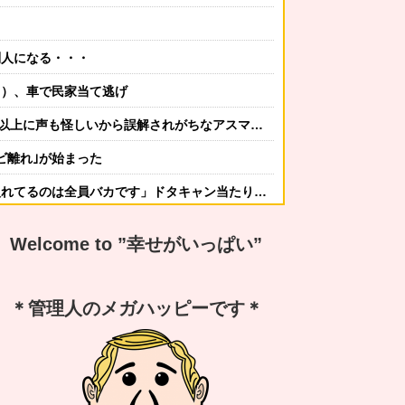
別人になる・・・
８）、車で民家当て逃げ
以上に声も怪しいから誤解されがちなアスマさん！
ビ離れ｣が始まった
員バカです」ドタキャン当たり前、カネはない、挨拶もできない
かしてニンジャ？→スタイリッシュな動きはこちらです…
Welcome to ”幸せがいっぱい”
する冬ファッション4選
なんですか？ｗ 先発品と全く同じですよ？w」
＊管理人のメガハッピーです＊
謝の気持ちも湧いてきたでしょ。いい加減に意地貼るの止めて仲直りしなさい 」【中編】
嫁から「子供あんなに泣いてたのによく寝てられんな…」って恨み節がメッセージで来てた