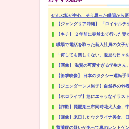
ぜんぶ私が中心、そう思った瞬間から歪
【ジャングリア沖縄】 「ロイヤルチケット」発売、アトラ
Powered by livedoor 相互RSS
【キチ】 ２年前に突然出て行った妻からです
職場で電話を取った新入社員の女子
「何しても楽しくない」退屈な日々を
【画像】 滋賀の可愛すぎる学生さん
【衝撃映像】 日本のタクシー運転手
【ジェンダーレス男子】自然界の弱
【ホロライブ】急にエッッなイラス
【詐欺】琵琶湖三市同時花火大会、中
【画像】来日したウクライナ美女、
蓄膿症の疑いがあって鼻のレントゲン撮ったら骨折だった。そ