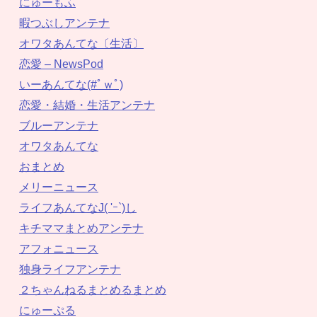
にゅーもふ
暇つぶしアンテナ
オワタあんてな〔生活〕
恋愛 – NewsPod
いーあんてな(#ﾟｗﾟ)
恋愛・結婚・生活アンテナ
ブルーアンテナ
オワタあんてな
おまとめ
メリーニュース
ライフあんてなJ( 'ｰ`)し
キチママまとめアンテナ
アフォニュース
独身ライフアンテナ
２ちゃんねるまとめるまとめ
にゅーぷる