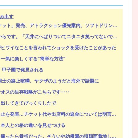
み出す
クション優先案内、ソフトドリンク飲み放題、スパ利用、駐車場無料…大人29700円
Powered by livedoor 相互RSS
。「天井にへばりついてニタニタ笑ってないで出て行って！」【怖】
がヒワイなことを言われてショックを受けたことがあった
一気に楽しくする”簡単な方法”
、甲子園で発見される
同士の路上喧嘩、ヤクザのようだと海外で話題に
者オスの生存戦略がこちらです‥‥
ト出してきてびっくりしたで
止を発表…チケット代や出店料の返金については明言せず
日本人との格の違いを見せつける
ういや幼稚園の頃顔面着地したことがあったが、 母ちゃん当時気づかなかったのかよ・・・