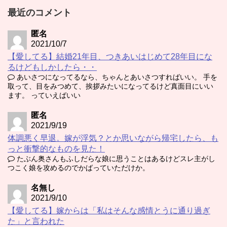
最近のコメント
匿名
2021/10/7
【愛してる】結婚21年目、つきあいはじめて28年目にな
るけどもしかしたら・・
あいさつになってるなら、ちゃんとあいさつすればいい。 手を
取って、目をみつめて、挨拶みたいになってるけど真面目にいい
ます。 っていえばいい
匿名
2021/9/19
体調悪く早退。嫁が浮気？とか思いながら帰宅したら、も
っと衝撃的なものを見た！
たぶん奥さんもふしだらな娘に思うことはあるけどスレ主がし
つこく娘を攻めるのでかばっていただけか。
名無し
2021/9/10
【愛してる】嫁からは「私はそんな感情とうに通り過ぎ
た」と言われた