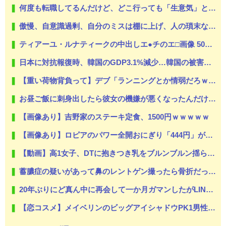
何度も転職してるんだけど、どこ行っても「生意気」と悪く言われる。正直わけわからなかったんだが、あるとき他人と自分では外見に大きく差がある事に気づいて…
傲慢、自意識過剰、自分のミスは棚に上げ、人の瑣末なミスをネチネチと責める同僚A。過去に何人かがAにイビられて鬱病になって退職してる。しかし上司はAに対しては…
ティアーユ・ルナティークの中出しエ●チのエ□画像 500枚【ToLOVEる -とらぶる-】
日本に対抗報復時、韓国のGDP3.1%減少…韓国の被害がより大きい＝韓国の反応
【重い荷物背負って】デブ「ランニングとか情弱だろｗ膝は消耗品だぞ？（ﾆﾁｬｧ」←そんな香具師のための運動が“ラッキング”です
お昼ご飯に刺身出したら彼女の機嫌が悪くなったんだけど俺が悪いのだろうか →…これアウト？
【画像あり】吉野家のステーキ定食、1500円ｗｗｗｗｗ
【画像あり】ロピアのパワー全開おにぎり「444円」がコチラｗｗｗｗｗ
【動画】高1女子、DTに抱きつき乳をブルンブルン揺らしてしまう！
蓄膿症の疑いがあって鼻のレントゲン撮ったら骨折だった。そういや幼稚園の頃顔面着地したことがあったが、 母ちゃん当時気づかなかったのかよ・・・
20年ぶりにど真ん中に再会して一か月ガマンしたがLINEで「たまに二人で昔話ができる友達になろう」的なメッセ送信した。昨日まで既読無視
【恋コスメ】メイベリンのビッグアイシャドウPK1男性からの評判めちゃくちゃ良い。