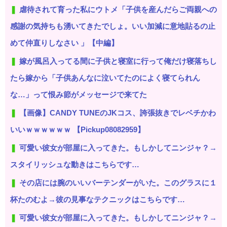
虐待されて育った私にウトメ「子供を産んだらご両親への
感謝の気持ちも湧いてきたでしょ。いい加減に意地貼るの止
めて仲直りしなさい 」【中編】
嫁が風呂入ってる間に子供と寝室に行って俺だけ寝落ちし
たら嫁から「子供あんなに泣いてたのによく寝てられん
な…」って恨み節がメッセージで来てた
【画像】CANDY TUNEのJKコス、誇張抜きでレベチかわ
いいｗｗｗｗｗｗ 【Pickup08082959】
可愛い彼女が部屋に入ってきた。もしかしてニンジャ？→
スタイリッシュな動きはこちらです…
その店には腕のいいバーテンダーがいた。このグラスに１
杯たのむよ→彼の見事なテクニックはこちらです…
可愛い彼女が部屋に入ってきた。もしかしてニンジャ？→