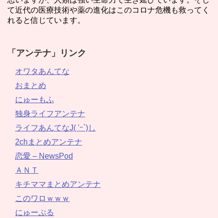
て近代の医療技術や薬の進化はこのコロナ危機も救ってく
れると信じています。
「アンテナ」リンク
オワタあんてな
おまとめ
にゅーもふ
独身ライフアンテナ
ライフあんてなJ( 'ｰ`)し
2chまとめアンテナ
恋愛 – NewsPod
ＡＮＴ
キチママまとめアンテナ
このワロｗｗｗ
にゅーぷる