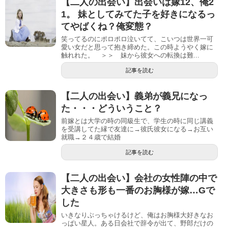
【二人の出会い】出会いは嫁12、俺2
1。 妹としてみてた子を好きになるっ
てやばくね？俺変態？
笑ってるのにポロポロ泣いてて、こいつは世界一可
愛い女だと思って抱き締めた。この時ようやく嫁に
触れれた。 ＞＞ 妹から彼女への転換は難...
記事を読む
【二人の出会い】義弟が義兄になっ
た・・・どういうこと？
前嫁とは大学の時の同級生で、学生の時に同じ講義
を受講してた縁で友達に→彼氏彼女になる→お互い
就職→２４歳で結婚
記事を読む
【二人の出会い】会社の女性陣の中で
大きさも形も一番のお胸様が嫁…Gで
した
いきなりぶっちゃけるけど、俺はお胸様大好きなお
っぱい星人。ある日会社で辞令が出て、野郎だけの