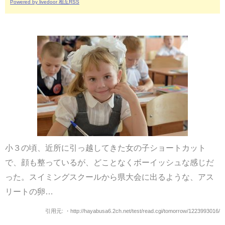
Powered by livedoor 相互RSS
小３の頃、近所に引っ越してきた女の子ショートカット
で、顔も整っているが、どことなくボーイッシュな感じだ
った。スイミングスクールから県大会に出るような、アス
リートの卵…
引用元: ・http://hayabusa6.2ch.net/test/read.cgi/tomorrow/1223993016/