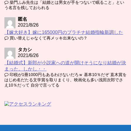
柴門ふみ先生は「結婚とは男女が手をつないで眠ること」とい
う名言を残しておられる
匿名
2021/8/26
【嫁大好き】嫁に165000円のプラチナ結婚指輪新調した
買い替えじゃなくて再メッキ出来ないの？
タカシ
2021/6/26
【結婚式】新郎が小説家への道が開けそうになり結婚が決
まった。しかし・・
印税が1冊1000円もあるわけないだろｗ 基本10％だぞ 直木賞を
はじめ名だたる文学賞を取りまくり、映画化も多い浅田次郎でさ
え10％だって 自分で言ってる