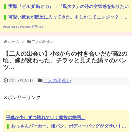
実際『ゼルダ 時オカ』→『風タク』の時の空気感を知りたい
可愛い彼女が部屋に入ってきた。もしかしてニンジャ？→スタイリッシュな動きはこちらです…
Powered by livedoor 相互RSS
ホーム
二人の出会い
【二人の出会い】小3からの付き合いだが高2の
頃、嫁が変わった。チラッと見えた縞々のパン
ツ…
2017/12/10
二人の出会い
スポンサーリンク
平穏が少しずつ壊れていく家族の物語。
おっさんパーカー、短パン、ボディーバッグがダサい！自分は女だけど、こういうの聞くたびに何が多様性だよって思うわ