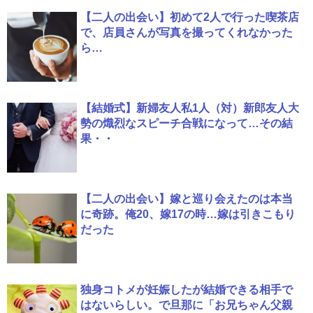
【二人の出会い】初めて2人で行った喫茶店
で、店員さんが写真を撮ってくれなかった
ら…
【結婚式】新婦友人私1人（対）新郎友人大
勢の熾烈なスピーチ合戦になって…その結
果・・
【二人の出会い】嫁と巡り会えたのは本当
に奇跡。俺20、嫁17の時…嫁は引きこもり
だった
独身コトメが妊娠したが結婚できる相手で
はないらしい。で旦那に「お兄ちゃん父親