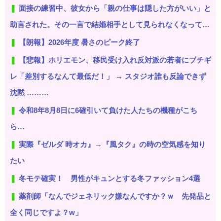
面接の練習中、彼女から「親の仕事は隠した方がいい」と
助言された。その一言で結婚相手として見られなくなって…
【朗報】2026年度 暑さのピーク終了
【悲報】ホリエモン、移民受け入れ反対派の若者にブチギ
レ「差別するなんて最低だ！」 → スタジオ誰も反論できず
沈黙 ………
令和8年8月8日に6確引いて負けた人たちの機種がこち
ら…
実際『ゼルダ 時オカ』→『風タク』の時の空気感を知り
たい
冬モテ確実！ 男性がキュンとする冬ファッション4選
薬剤師「なんでジェネリック嫌なんですか？ｗ 先発品と
全く同じですよ？w」