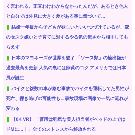
く言われる。正直わけわからなかったんだが、あるとき他人
と自分では外見に大きく差がある事に気づいて…
結婚一年目から子どもが欲しいといいつづけているが、嫁
のセスク嫌いと子育てに対するやる気の無さから相手しても
らえず
日本のマヨネーズが世界を魅了 「ソース類」の輸出額が
過去最高を更新 人気の裏には卵黄のコク アメリカでは日本
風が誕生
バイクと複数の車が絡む事故でバイクを運転してた男性が
死亡、轢き逃げの可能性も←事故現場の画像で一気に流れが
変わる
【8K VR】 「普段は強気な美人担当者がベッドの上では
ドMに…！」全てのストレスから解放される