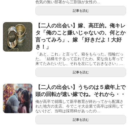
色気の無い部署から三割強が女性の...
記事を読む
【二人の出会い】嫁、高圧的。俺キレ
タ「俺のこと嫌いじゃないの、何とか
言ってみろ」、嫁 「好きだよ！大好
き！」
「あと、これ」と言って、箱をもらった。指輪だっ
た。「結構モテるって忘れてたわ。変な虫も寄って
来てたみたいだし、それを左にしておきなさい」...
記事を読む
【二人の出会い】うちのは５歳年上で
頭の回転が速い嫁でね。それから・・
俺が高卒で就職して新卒教育が終わってから配属さ
れた地方の支店。今でこそ大企業で高卒は採用して
ないけど、当時は採用枠があったの...
記事を読む