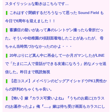
スタイリッシュな動きはこちらです…
これはすぐ閉鎖するだろうなって思った Sound Field も
今日で8周年を迎えました！！
蓄膿症の疑いがあって鼻のレントゲン撮ったら骨折だっ
た。そういや幼稚園の頃顔面着地したことがあったが、 母
ちゃん当時気づかなかったのかよ・・・
20年ぶりにど真ん中に再会して一か月ガマンしたがLINE
で「たまに二人で昔話ができる友達になろう」的なメッセ送
信した。昨日まで既読無視
【恋コスメ】メイベリンのビッグアイシャドウPK1男性か
らの評判めちゃくちゃ良い。
【怖い】嫁『カラス可愛いよね』『うちのお庭に(カラス
の)お墓作ったよ』俺『.....』嫁は待ち受け画面もカラスにし