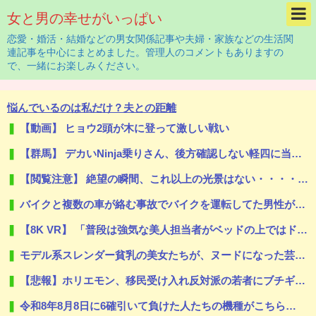
女と男の幸せがいっぱい
恋愛・婚活・結婚などの男女関係記事や夫婦・家族などの生活関
連記事を中心にまとめました。管理人のコメントもありますの
で、一緒にお楽しみください。
悩んでいるのは私だけ？夫との距離
【動画】 ヒョウ2頭が木に登って激しい戦い
【群馬】 デカいNinja乗りさん、後方確認しない軽四に当てられてしまう。
【閲覧注意】 絶望の瞬間、これ以上の光景はない・・・・・（動画あり）
バイクと複数の車が絡む事故でバイクを運転してた男性が死亡、轢き逃げの可能性も←事故現場の画像で一気に流れが変わる
【8K VR】 「普段は強気な美人担当者がベッドの上ではドMに…！」全てのストレスから解放される
モデル系スレンダー貧乳の美女たちが、ヌードになった芸術的ちっぱい
【悲報】ホリエモン、移民受け入れ反対派の若者にブチギレ「差別するなんて最低だ！」 → スタジオ誰も反論できず沈黙 ………
令和8年8月8日に6確引いて負けた人たちの機種がこちら…