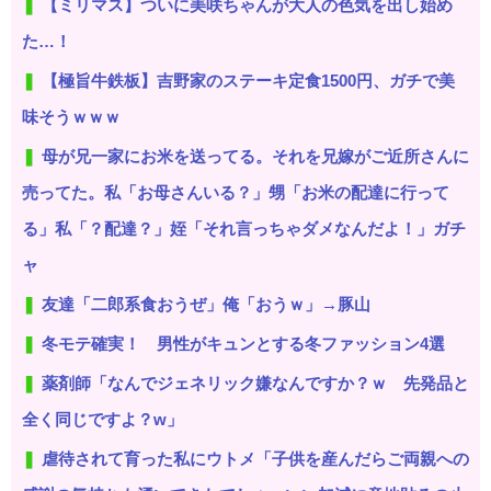
【ミリマス】ついに美咲ちゃんが大人の色気を出し始め
た…！
【極旨牛鉄板】吉野家のステーキ定食1500円、ガチで美
味そうｗｗｗ
母が兄一家にお米を送ってる。それを兄嫁がご近所さんに
売ってた。私「お母さんいる？」甥「お米の配達に行って
る」私「？配達？」姪「それ言っちゃダメなんだよ！」ガチ
ャ
友達「二郎系食おうぜ」俺「おうｗ」→豚山
冬モテ確実！ 男性がキュンとする冬ファッション4選
薬剤師「なんでジェネリック嫌なんですか？ｗ 先発品と
全く同じですよ？w」
虐待されて育った私にウトメ「子供を産んだらご両親への