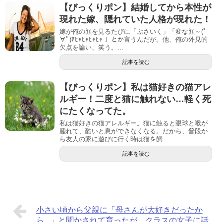
【びっくりポン】結婚してから本性が
現れた嫁、隠れていた人格が現れた！
嫁が俺の顔を見るたびに「ぶさいく」「変な顔～(ﾟ
∀ﾟ)ｱﾋｬﾋｬﾋｬﾋｬ 」とか言うんだが。他、俺の外見的
欠点を論い、笑う。...
記事を読む
【びっくりポン】私は猫好きの猫アレ
ルギー！二度と猫に触れない…軽く死
にたくなってた。
私は猫好きの猫アレルギー。猫に触ると眼球と喉が
腫れて、酷いと息ができなくなる。だから、普段か
ら友人の家に遊びに行く時は猫を飼...
記事を読む
小さい頃から父親に「母さんが大好きだったか
ら...」と聞かされて育ったが、クラスの女子に話