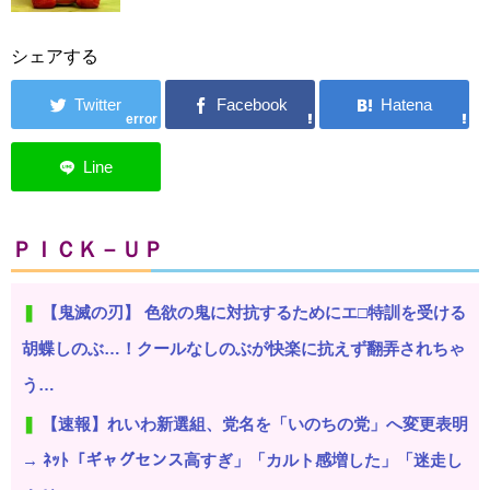
シェアする
error
ＰＩＣＫ－ＵＰ
【鬼滅の刃】 色欲の鬼に対抗するためにエ□特訓を受ける
胡蝶しのぶ…！クールなしのぶが快楽に抗えず翻弄されちゃ
う…
【速報】れいわ新選組、党名を「いのちの党」へ変更表明
→ ﾈｯﾄ「ギャグセンス高すぎ」「カルト感増した」「迷走し