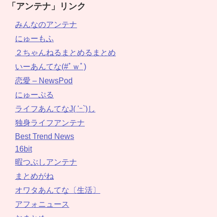
「アンテナ」リンク
みんなのアンテナ
にゅーもふ
２ちゃんねるまとめるまとめ
いーあんてな(#ﾟｗﾟ)
恋愛 – NewsPod
にゅーぷる
ライフあんてなJ( 'ｰ`)し
独身ライフアンテナ
Best Trend News
16bit
暇つぶしアンテナ
まとめがね
オワタあんてな〔生活〕
アフォニュース