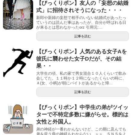
【びっくりポン】友人の「妄想の結婚
式」に招待されそうになった・・・
新郎や新婦の妄想で相手のいない結婚式があったっ
ていうのは読んだ事はあったが、自分が呼ばれる日
が来るとは思わなかったorz 引用元:...
記事を読む
【びっくりポン】人気のある女子Aを
彼氏に襲わせた女子Dだが、その結
果・・
大学生の頃、私の家で男女混合１０人くらいで飲み
会してた。１１時か１２時になったくらいの時に、
Ａ(女、小柄)が朝にバイトがあるからと帰...
記事を読む
【びっくりポン】中学生の弟がツイッ
ターで不特定多数に嫌がらせ。標的は
女性と外国人。
弟の神経が一番わかんないけど、この期に及んでも
弟を庇う母の神経もわからない ＞＞ ＳＮＳをよ