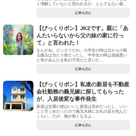
く理解していないと思われるが、とんでもない親...
記事を読む
【びっくりポン】JK2です。親に「あ
んたいらないから父の妹の家に行っ
て」と言われた！
なんかね、ビックリだわ。小学生の時は父からの殴
る蹴るは当たり前だったし、中学生の時は成績悪い
と母があんたを私の子供だと言いた...
記事を読む
【びっくりポン】私達の新居を不動産
会社勤務の義兄嫁に探してもらった
が、入居後変な事件発生
新居は交通の便はいいし家賃は安めだったし、いい
こと尽くめだったので義兄夫婦にお礼の品を包んだ
くらい。だが、物が無くなるよ...
記事を読む