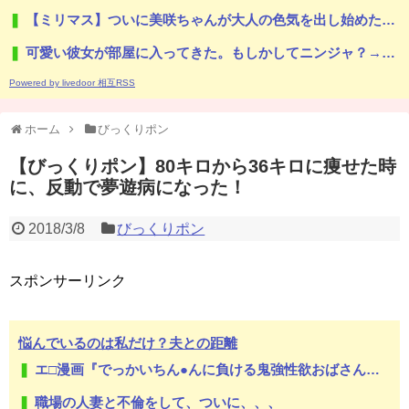
【ミリマス】ついに美咲ちゃんが大人の色気を出し始めた…！
可愛い彼女が部屋に入ってきた。もしかしてニンジャ？→スタイリッシュな動きはこちらです…
Powered by livedoor 相互RSS
ホーム
びっくりポン
【びっくりポン】80キロから36キロに痩せた時
に、反動で夢遊病になった！
2018/3/8
びっくりポン
スポンサーリンク
悩んでいるのは私だけ？夫との距離
エ□漫画『でっかいちん●んに負ける鬼強性欲おばさん』をrawやhitomiを使わずに無料で読む方法│田貸魔
職場の人妻と不倫をして、ついに、、、