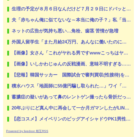
生理の予定が８月６日なんだけど７月２９日にドバッと鮮血でたから生理かな？って思ったのよね
夫「赤ちゃん俺に似てないな～本当に俺の子？」私「当たり前じゃん！」義両親「アンタが赤ちゃんの頃にそっくりよ」夫「うーん…」←私の理解や寛容な心が足りないのでしょうか？
ネットの広告が気持ち悪い…角栓、歯茎 苦情が急増
外国人留学生「また月給24万円、あんなに働いたのに…」ワイ「18万」→…論破した結果ｗｗｗ
【画像】女さん「これがヤれる男ですwwwこっちはヤれない････」⇒！
【画像】いしかわじゅんの反戦漫画、意味不明すぎる…ネット「量産型左翼の最底辺みたいなテンプレ左翼カルト陰謀妄想漫画しか描けなくなってる」
【悲報】韓国サッカー 国際試合で審判買収(性接待)をしてた模様wwwwwwwwwwwwwwwwwwwwwwwwwwwwwwwwwwwwwwwwwwwwwwwww
積水ハウス「地面師に55億円騙し取られた…」ワイ「はえーかわいそう…会社滅茶苦茶やろなぁ」
蓄膿症の疑いがあって鼻のレントゲン撮ったら骨折だった。そういや幼稚園の頃顔面着地したことがあったが、 母ちゃん当時気づかなかったのかよ・・・
20年ぶりにど真ん中に再会して一か月ガマンしたがLINEで「たまに二人で昔話ができる友達になろう」的なメッセ送信した。昨日まで既読無視
【恋コスメ】メイベリンのビッグアイシャドウPK1男性からの評判めちゃくちゃ良い。
Powered by livedoor 相互RSS