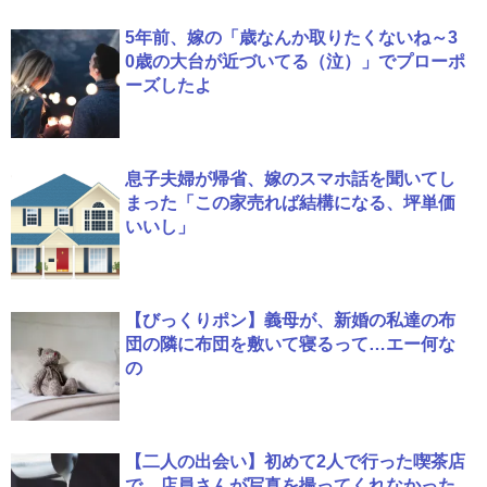
5年前、嫁の「歳なんか取りたくないね～3
0歳の大台が近づいてる（泣）」でプローポ
ーズしたよ
息子夫婦が帰省、嫁のスマホ話を聞いてし
まった「この家売れば結構になる、坪単価
いいし」
【びっくりポン】義母が、新婚の私達の布
団の隣に布団を敷いて寝るって…エー何な
の
【二人の出会い】初めて2人で行った喫茶店
で、店員さんが写真を撮ってくれなかった