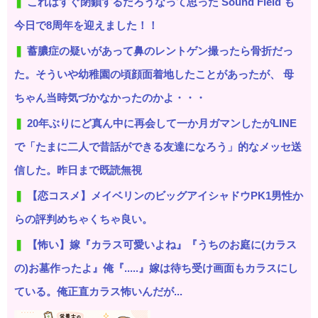
これはすぐ閉鎖するだろうなって思った Sound Field も
今日で8周年を迎えました！！
蓄膿症の疑いがあって鼻のレントゲン撮ったら骨折だっ
た。そういや幼稚園の頃顔面着地したことがあったが、 母
ちゃん当時気づかなかったのかよ・・・
20年ぶりにど真ん中に再会して一か月ガマンしたがLINE
で「たまに二人で昔話ができる友達になろう」的なメッセ送
信した。昨日まで既読無視
【恋コスメ】メイベリンのビッグアイシャドウPK1男性か
らの評判めちゃくちゃ良い。
【怖い】嫁『カラス可愛いよね』『うちのお庭に(カラス
の)お墓作ったよ』俺『.....』嫁は待ち受け画面もカラスにし
ている。俺正直カラス怖いんだが...