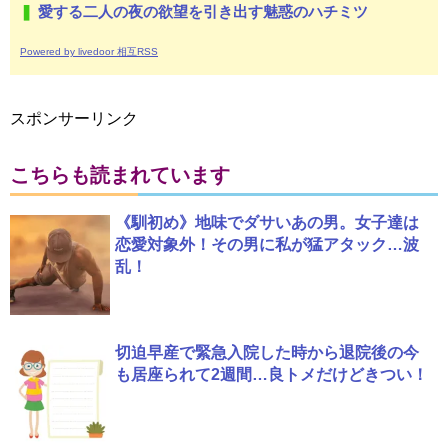
愛する二人の夜の欲望を引き出す魅惑のハチミツ
Powered by livedoor 相互RSS
スポンサーリンク
こちらも読まれています
《馴初め》地味でダサいあの男。女子達は
恋愛対象外！その男に私が猛アタック…波
乱！
切迫早産で緊急入院した時から退院後の今
も居座られて2週間…良トメだけどきつい！