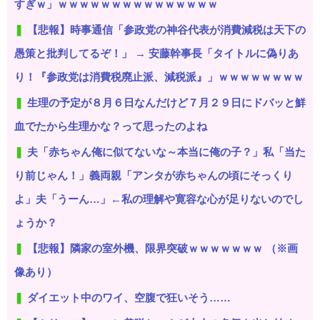
すぎｗ」ｗｗｗｗｗｗｗｗｗｗｗｗｗｗｗ
【悲報】時事通信「参政党の神谷代表が消費減税は天下の
愚策と批判してるぞ！」 → 安藤幹事長「タイトルに偽りあ
り！『参政党は消費税廃止派、減税派』」ｗｗｗｗｗｗｗｗ
生理の予定が８月６日なんだけど７月２９日にドバッと鮮
血でたから生理かな？って思ったのよね
夫「赤ちゃん俺に似てないな～本当に俺の子？」私「当た
り前じゃん！」義両親「アンタが赤ちゃんの頃にそっくり
よ」夫「うーん…」←私の理解や寛容な心が足りないのでし
ょうか？
【悲報】隣家の室外機、限界突破ｗｗｗｗｗｗｗ （※画
像あり）
ダイエット中のワイ、空腹で狂いそう……