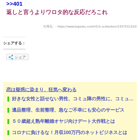
>>401
返しと言うよりワロタ的な反応だろこれ
引用元: ・https://www.logsoku.com/r/2ch.sc/kankon/1437011324/
シェアする：
シェア
恋は疑惑に染まり、狂気へ変わる
好きな女性と話せない男性、コミュ障の男性に、コミュ力向上セラピー講座
遺品整理、生前整理、急なご不幸にも安心のサービス
５０歳超え熟年離婚オヤジ向けデート大作戦とは
コロナに負けるな！月収100万円のネットビジネスとは