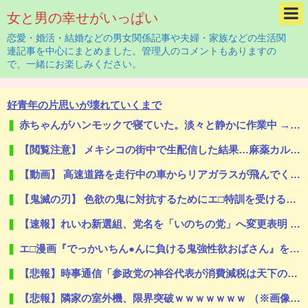
女と男の幸せがいっぱい
恋愛・婚活・結婚などの男女関係記事や夫婦・家族などの生活関
連記事を中心にまとめました。管理人のコメントもありますの
で、一緒にお楽しみください。
好青年の片思いが壊れていくまで
赤ちゃんがハンモックで寝ていた。淡々と静かに作業中 → 無心な労働者の顔はこちらです…
【閲覧注意】 メキシコの街中で生配信した結果…麻薬カルテルがやって来て、たった3秒で…（動画あり）
【動画】 高速道路を走行中の車からリアガラスが飛んでくる事故(゜o゜)
【鬼滅の刃】 色欲の鬼に対抗するためにエ□特訓を受ける胡蝶しのぶ…！クールなしのぶが快楽に抗えず翻弄されちゃう…
【速報】れいわ新選組、党名を「いのちの党」へ変更表明 → ﾈｯﾄ「ギャグセンス高すぎ」「カルト感増した」「迷走しすぎｗ」ｗｗｗｗｗｗｗｗｗｗｗｗｗｗｗ
エ□漫画『でっかいちん●んに負ける鬼強性欲おばさん』をrawやhitomiを使わずに無料で読む方法│田貸魔
【悲報】時事通信「参政党の神谷代表が消費減税は天下の愚策と批判してるぞ！」 → 安藤幹事長「タイトルに偽りあり！『参政党は消費税廃止派、減税派』」ｗｗｗｗｗｗｗｗ
【悲報】隣家の室外機、限界突破ｗｗｗｗｗｗｗ （※画像あり）