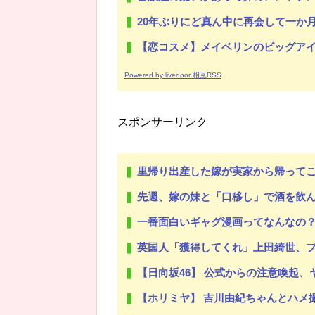
20年ぶりにど真ん中に再会して一か月ガマンしたがLIN
【恋コスメ】メイベリンのビッグアイ
Powered by livedoor 相互RSS
スポンサーリンク
里帰り出産した嫁が実家から帰って
先週、嫁の妹と「口移し」で酒を飲
一番面白いギャグ漫画ってなんなの
英国人「獲得してくれ」上田綺世、ブライトン移籍が浮上！三笘薫との日
【日向坂46】 公式からの注意喚起
【ホリミヤ】 吉川由紀ちゃんとハメ撮