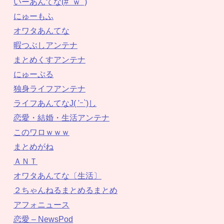
いーあんてな(#ﾟｗﾟ)
にゅーもふ
オワタあんてな
暇つぶしアンテナ
まとめくすアンテナ
にゅーぷる
独身ライフアンテナ
ライフあんてなJ( 'ｰ`)し
恋愛・結婚・生活アンテナ
このワロｗｗｗ
まとめがね
ＡＮＴ
オワタあんてな〔生活〕
２ちゃんねるまとめるまとめ
アフォニュース
恋愛 – NewsPod