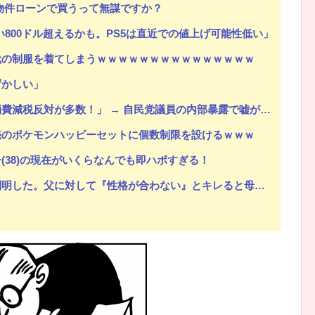
万の物件ローンで買うって無謀ですか？
も安い800ドル超えるかも。PS5は直近での値上げ可能性低い」
代の制服を着てしまうｗｗｗｗｗｗｗｗｗｗｗｗｗｗｗ
ずかしい」
！」 → 自民党議員の内部暴露で嘘が完全発覚 → ｗｗｗｗｗｗｗｗｗｗｗｗｗｗ
売のポケモンハッピーセットに個数制限を設けるｗｗｗ
(38)の現在がいくらなんでも即ハボすぎる！
。父に対して『性格が合わない』とキレると母が「こう言い出した」