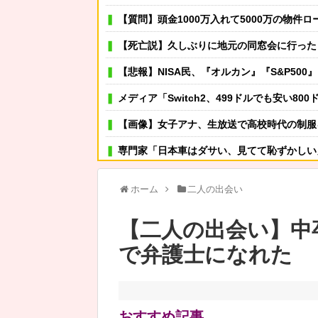
【質問】頭金1000万入れて5000万の物件
【死亡説】久しぶりに地元の同窓会に行ったら、私を見た瞬間何人かが固
【悲報】NISA民、『オルカン』『S&P500』
メディア「Switch2、499ドルでも安い800ドル超え
【画像】女子アナ、生放送で高校時代の制服を着てし
専門家「日本車はダサい、見てて恥ずかしい
旦那とはずーっとレスだったから淋しかった。彼とは魔が差したというか恋に恋してしまって... 結婚して
ホーム
二人の出会い
可愛い彼女が部屋に入ってきた。もしかしてニンジャ？
【二人の出会い】中
その店には腕のいいバーテンダーがいた。このグラスに１杯たの
で弁護士になれた
中1の娘が彼氏とチューしてるみたいでものすごいショック。おままごとみたいな付き合いだと思
【警告】株式投資、男性の自信喪失の原因に
【ヤニ】岸谷蘭丸「喫煙者がいくら税金払ってると
おすすめ記事