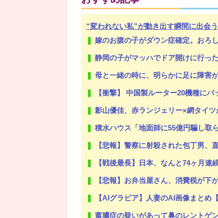
“変われない私”が動き出す瞬間に出会う
嫁のお腹の子がダウン症確定。おろしたいと泣いて家事もまともにしな
Powered by livedoor 相互RSS
静岡の子がマッハでドア開けに行っ
母と一緒の時に、明らかに足に障害がある方
【衝撃】 中国製ルーター20機種にバック
影山優佳、赤ランジェリー×網タイツ
積水ハウス「地面師に55億円騙し取ら
【悲報】警察に射殺された包丁男、
【戦後最長】日本、なんと74ヶ月連
【悲報】お弁当屋さん、消費税が下
【AIグラビア】人妻のAI画像まとめ
蓄膿症の疑いがあって鼻のレントゲン撮ったら骨折だった。そ