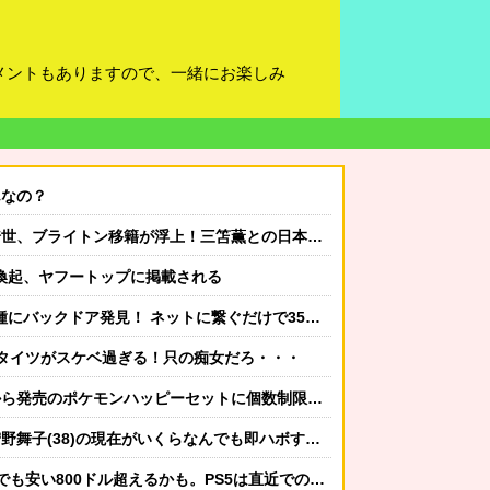
メントもありますので、一緒にお楽しみ
んなの？
本代表ホットライン実現!?現地サポ大興奮！「勘弁してくれ」と危惧される懸念点とは!?【海外の反応】
意喚起、ヤフートップに掲載される
ドア発見！ ネットに繋ぐだけで35秒ごとに中国のサーバーと通信
タイツがスケベ過ぎる！只の痴女だろ・・・
売のポケモンハッピーセットに個数制限を設けるｗｗｗ
子(38)の現在がいくらなんでも即ハボすぎる！
安い800ドル超えるかも。PS5は直近での値上げ可能性低い」