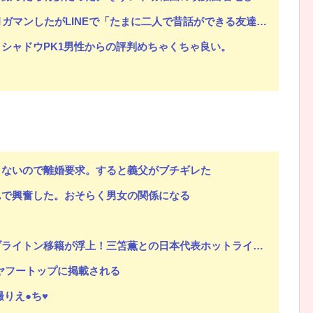
Eで「たまに二人で昔話ができる友達になろう」的なメッセ送信した。昨日まで既読無視
シャドウPK1男性からの評判めちゃくちゃ良い。
こないので離婚要求。すると義父がブチギレた
んで興奮した。おそらく男女の関係になる
？
本代表ホットライン実現!?現地サポ大興奮！「勘弁してくれ」と危惧される懸念点とは!?【海外の反応】
、ヤフートップに掲載される
りえ●ち♥