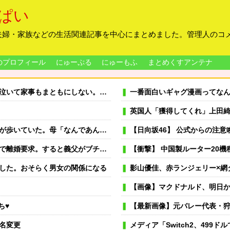
ぱい
夫婦・家族などの生活関連記事を中心にまとめました。管理人のコ
のプロフィール
にゅーぷる
にゅーもふ
まとめくすアンテナ
「なら貴方が会社辞めて専業主夫になって全部面倒見て。誓約書書いて」
一番面白いギャグ漫画ってな
英国人「獲得してくれ」上田綺世、ブライトン移籍が浮上！三笘薫との日
なんであんな歩き方なの？ふざけてるの？」
【日向坂46】 公式からの注
離婚要求。すると義父がブチギレた
【衝撃】 中国製ルーター20機種にバック
した。おそらく男女の関係になる
影山優佳、赤ランジェリー×網
【画像】マクドナルド、明日から発
ち♥
【最新画像】元バレー代表・狩野舞
名変更
メディア「Switch2、499ドルでも