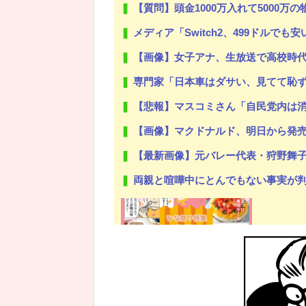
【質問】頭金1000万入れて5000
メディア「Switch2、499ドルで
【画像】女子アナ、生放送で高校時
専門家「日本車はダサい、見てて恥
【悲報】マスコミさん「自民党内は消費減税反対が多数
【画像】マクドナルド、明日から発
【最新画像】元バレー代表・狩野舞子
両親と喧嘩中にとんでもない事実が判明した
Powered by livedoor 相互RSS