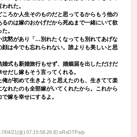
言われた。
どころか人生そのものだと思ってるからもう他の
あるのは嫁のおかげだから死ぬまで一緒にいて欲
った。
い沈黙があり「…別れたくなっても別れてあげな
の顔は今でも忘れられない。誰よりも美しいと思
結婚式も新婚旅行もせず、婚姻届を出しただけだ
幸せだし嫁もそう言ってくれる。
た俺が初めて生きようと思えたのも、生きてて楽
になれたのも全部嫁がいてくれたから。これから
力で嫁を幸せにするよ。
7/04/21(金) 07:15:58.26 ID:xRxDTPa/p