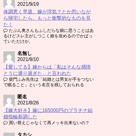
2021/9/19
体調悪く早退。嫁が浮気？とか思いなが
ら帰宅したら、もっと衝撃的なものを見
た！
たぶん奥さんもふしだらな娘に思うことはあ
るけどスレ主がしつこく娘を攻めるのでかばっ
ていただけか。
名無し
2021/9/10
【愛してる】嫁からは「私はそんな感情
とうに通り過ぎた」と言われた
柴門ふみ先生は「結婚とは男女が手をつない
で眠ること」という名言を残しておられる
匿名
2021/8/26
【嫁大好き】嫁に165000円のプラチナ結
婚指輪新調した
買い替えじゃなくて再メッキ出来ないの？
タカシ