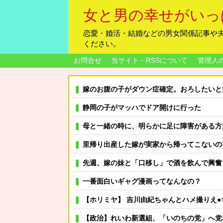
女と男の幸せがいっ
恋愛・婚活・結婚などの男女関係記事や
ください。
お問合せ
当サイト・RSSについて
管理人
嫁のお腹の子がダウン症確定。おろしたいと泣いて家事もまともにしない。命を粗末にするなと叱ったら
静岡の子がマッハでドア開けに行った
母と一緒の時に、明らかに足に障害がある方が歩いていた。母「
里帰り出産した嫁が実家から帰ってこないので
先週、嫁の妹と「口移し」で酒を飲んで興奮
一番面白いギャグ漫画ってなんなの？
【ホリミヤ】 吉川由紀ちゃんとハメ撮りえ●
【政治】れいわ新選組、「いのちの党」へ党