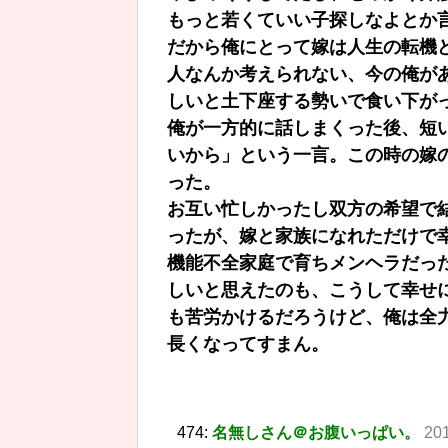
もっと若くていい子探しなよとか
だから俺にとって嫁は人生の転機
人なんか考えられない、今の俺が
しいと土下座する勢いで食い下が
俺が一方的に話しまくった後、短
いから」という一言。この時の嫁
った。
お互い忙しかったし双方の希望で
ったが、嫁と家族になれただけで
機能不全家庭で育ちメンヘラだっ
しいと思えたのも、こうして幸せ
も苦労かけるだろうけど、俺は全
長くなってすまん。
474:
名無しさん＠お腹いっぱい。
201