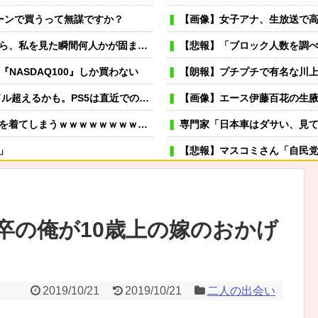
ローンで買うって無謀ですか？
【画像】女子アナ、生放送で高校時
まった 私は高校卒業後に亡くなったことになってた
【悲報】「ブロック人数を調べるよ！」←
『NASDAQ100』しか買わない
【朗報】プチプチで有名な川上産
るかも。PS5は直近での値上げ可能性低い」
【画像】エース伊藤百花の生
まうｗｗｗｗｗｗｗｗｗｗｗｗｗｗｗ
専門家「日本車はダサい、見
」
【悲報】マスコミさん「自民党内は消費減税反対が多数
くれ！って言われたけど、それは彼が毎日色々したいだけ。やっと目が覚めた。
可愛い彼女が部屋に入ってきた。もし
→スタイリッシュな動きはこちらです…
冬モテ確実！ 男性がキュンと
卒の俺が10歳上の嫁のおかげ
むよ→彼の見事なテクニックはこちらです…
薬剤師「なんでジェネリック嫌
ってたのに…どうしたらいいの？外出禁止にしたって内緒でするよね？
虐待されて育った私にウトメ「子供を産んだらご両親への感
… 6割超が「人生の敗者」自認
嫁が風呂入ってる間に子供と寝室に行って俺だけ寝落ちしたら
2019/10/21
2019/10/21
二人の出会い
思ってるんだ、たばこは合法だぞ！」
専業主夫のイメージ