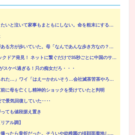
い。命を粗末にするなと叱ったら「なら貴方が会社辞めて専業主夫になって全部面倒見て。誓約書書いて」
Powered by livedoor 相互RSS
た
が歩いていた。母「なんであんな歩き方なの？ふざけてるの？」
ドア発見！ ネットに繋ぐだけで35秒ごとに中国のサーバーと通信
がスケベ過ぎる！只の痴女だろ・・・
れた…」ワイ「はえーかわいそう…会社滅茶苦茶やろなぁ」
直前に母を亡くし精神的ショックを受けていたと判明
続で景気回復していた‥‥
がっても値段据え置き
【リアル調】
ういや幼稚園の頃顔面着地したことがあったが、 母ちゃん当時気づかなかったのかよ・・・