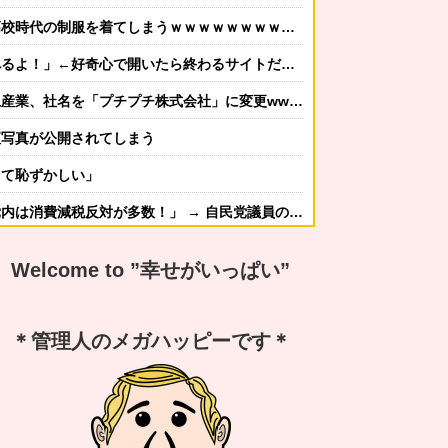
代の制服を着てしまうｗｗｗｗｗｗｗｗｗｗｗｗｗｗｗ
好奇心で開いたら終わるサイトだった【HotTweets】
業、社名を「プチプチ株式会社」に変更wwwww
腋写真が公開されてしまう
てて恥ずかしい」
！」 → 自民党議員の内部暴露で嘘が完全発覚 → ｗｗｗｗｗｗｗｗｗｗｗｗｗｗ
かしてニンジャ？→スタイリッシュな動きはこちらです…
Welcome to ”幸せがいっぱい”
する冬ファッション4選
なんですか？ｗ 先発品と全く同じですよ？w」
＊管理人のメガハッピーです＊
謝の気持ちも湧いてきたでしょ。いい加減に意地貼るの止めて仲直りしなさい 」【中編】
嫁から「子供あんなに泣いてたのによく寝てられんな…」って恨み節がメッセージで来てた