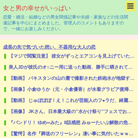
女と男の幸せがいっぱい
恋愛・婚活・結婚などの男女関係記事や夫婦・家族などの生活関
連記事を中心にまとめました。管理人のコメントもありますの
で、一緒にお楽しみください。
成長の先で気づいた想い、不器用な大人の恋
【マジで閲覧注意】 彼女がずっとエアコンを見上げていた。どうしたの？つけた方がいい？ → その時はまだ、本当の理由を知りませんでした…
美人JDが彼氏のオ○ニー用に送った動画、勝手に晒されて学校中の”共有オカズ” にされる
【動画】 パキスタンの山の麓で撮影された鉄砲水が地獄すぎる。
【画像】小倉ゆうか（元・小倉優香）が水着グラビア復帰ｗｗｗｗｗｗｗｗｗｗｗ
【動画】 じゅぼぼぼ！え！これが芸能人のフ●ラだ、綺麗な顔とお口でこんなことしているだ 笑
【画像】 JKさん、日本最大級の”水かけ祭り”フェスでおっ〇ぱい丸見え！大量ぶっかけハプニングｗｗｗ
『バンドリ！ ゆめ∞みた』8話感想 みゅーたいぷ解散の危機！？
【驚愕】名作『葬送のフリーレン』凄い事に気付いたｗｗｗｗ「ヒンメル」とか「南の勇者」みたいなヒョロガリが最強なの違和感やわ…もしかして…