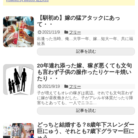
Powered by livedoor 相互RSS
【馴初め】嫁の猛アタックにあっ
て・・
2021/11/9
フリー
出逢った当時、俺…大学一年、嫁…短大一年、共に福
祉系
記事を読む
20年連れ添った嫁、稼ぎ悪くても文句
も言わず子供の服作ったりケーキ焼い
たり・・
2021/9/19
フリー
子が増えてもオレの稼ぎは底辺。それでも文句言わず
に嫁が昼夜働きだした。子がアレルギ体質だったり障
害ちとあっても、一人でニコニ...
記事を読む
どっちと結婚する？8歳年下スレンダー
巨にゅう、それとも7歳下グラマー巨に
ゅう