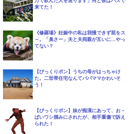
万で飲んだ人を送ります」何と彼はバスで
来てた！
《修羅場》妊娠中の私は我慢できず屁をス
～。「臭さー」夫と夫両親が互いに…やっ
てない？
【びっくりポン】うちの母がはっちゃけ
た。二世帯住宅なんてパパママかわいそ
う！
【びっくりポン】妹が痴漢にあって、お－
ぱいワシ掴みにされたが、相手重傷で訴え
られた！