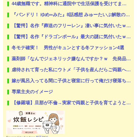
44歳無職です。精神科に通院中で生活保護を受けてます。妻に酷いことばかりしたので離婚されそうです。「働くから」「心を入れ替えるから」と言っても信じてもらえません。助けて
『バンドリ！ ゆめ∞みた』8話感想 みゅーたいぷ解散の危機！？
【驚愕】名作『葬送のフリーレン』凄い事に気付いたｗｗｗｗ「ヒンメル」とか「南の勇者」みたいなヒョロガリが最強なの違和感やわ…もしかして…
【驚愕】名作『ドラゴンボール』最大の謎に気付いたｗｗｗｗ『ドラゴンボール』唯一にして最大の謎がこちら…凄すぎる…
冬モテ確実！ 男性がキュンとする冬ファッション4選
薬剤師「なんでジェネリック嫌なんですか？ｗ 先発品と全く同じですよ？w」
虐待されて育った私にウトメ「子供を産んだらご両親への感謝の気持ちも湧いてきたでしょ。いい加減に意地貼るの止めて仲直りしなさい 」【中編】
嫁が風呂入ってる間に子供と寝室に行って俺だけ寝落ちしたら嫁から「子供あんなに泣いてたのによく寝てられんな…」って恨み節がメッセージで来てた
専業主夫のイメージ
【修羅場】旦那が不倫→実家で両親と子供を育てようと思っていたら…絶縁しました。がんばって子供たちと幸せになります！