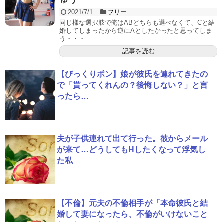
2021/7/1
フリー
同じ様な選択肢で俺はABどちらも選べなくて、Cと結
婚してしまったから逆にAとしたかったと思ってしま
う・・・
記事を読む
【びっくりポン】娘が彼氏を連れてきたの
で「貰ってくれんの？後悔しない？」と言
ったら…
夫が子供連れて出て行った。彼からメール
が来て…どうしてもHしたくなって浮気し
た私
【不倫】元夫の不倫相手が「本命彼氏と結
婚して妻になったら、不倫がいけないこと