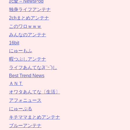
恋愛 – NewsPod
独身ライフアンテナ
2chまとめアンテナ
このワロｗｗｗ
みんなのアンテナ
16bit
にゅーもふ
暇つぶしアンテナ
ライフあんてなJ( 'ｰ`)し
Best Trend News
ＡＮＴ
オワタあんてな〔生活〕
アフォニュース
にゅーぷる
キチママまとめアンテナ
ブルーアンテナ