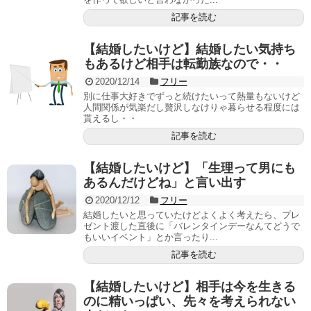
記事を読む
【結婚したいけど】結婚したい気持ち
もあるけど相手は転勤族なので・・
2020/12/14
フリー
別に仕事大好きでずっと続けたいって熱量もないけど
人間関係が気楽だし贅沢しなけりゃ暮らせる程度には
貰えるし・・
記事を読む
【結婚したいけど】「生理って男にも
あるんだけどね」と言い出す
2020/12/12
フリー
結婚したいと思っていたけどよくよく考えたら、プレ
ゼント渡した直後に「バレンタインデーなんてどうで
もいいイベント」とか言ったり...
記事を読む
【結婚したいけど】相手は今を生きる
のに精いっぱい、先々を考えられない