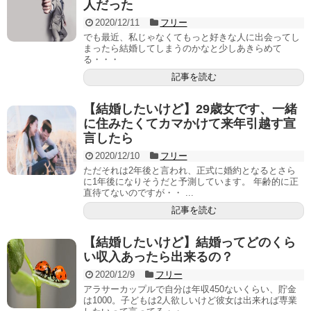
人だった
2020/12/11
フリー
でも最近、私じゃなくてもっと好きな人に出会ってし
まったら結婚してしまうのかなと少しあきらめて
る・・・
記事を読む
【結婚したいけど】29歳女です、一緒
に住みたくてカマかけて来年引越す宣
言したら
2020/12/10
フリー
ただそれは2年後と言われ、正式に婚約となるとさら
に1年後になりそうだと予測しています。 年齢的に正
直待てないのですが・・ ...
記事を読む
【結婚したいけど】結婚ってどのくら
い収入あったら出来るの？
2020/12/9
フリー
アラサーカップルで自分は年収450ないくらい、貯金
は1000。子どもは2人欲しいけど彼女は出来れば専業