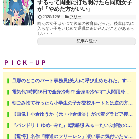
するって周囲に打ち明けたら同期女子
が「やめた方がいい」
2020/12/6
フリー
同期の女子はかつて後輩の教育係だった。後輩は気に
入らない子をいじめて退職に追い込んだことがあるら
しい・・
記事を読む
ＰＩＣＫ－ＵＰ
旦那のとこのパート事務員(美人)に呼び止められた。すると「あんな物(昼食)を旦那さんに食べさせるなんて信じられない！」と言い出し...
電気代1時間16円で全身冷却!? 全身を冷やす“人間用冷蔵庫”『ど冷えもんBOX』→工事現場やゴルフ場で導入続々と話題
朝ごみ捨て行ったら小学生の子が登校ルートとは逆の方に歩いてた
【画像】小倉ゆうか（元・小倉優香）が水着グラビア復帰ｗｗｗｗｗｗｗｗｗｗｗ
『バンドリ！ ゆめ∞みた』8話感想 みゅーたいぷ解散の危機！？
【驚愕】名作『葬送のフリーレン』凄い事に気付いたｗｗｗｗ「ヒンメル」とか「南の勇者」みたいなヒョロガリが最強なの違和感やわ…もしかして…