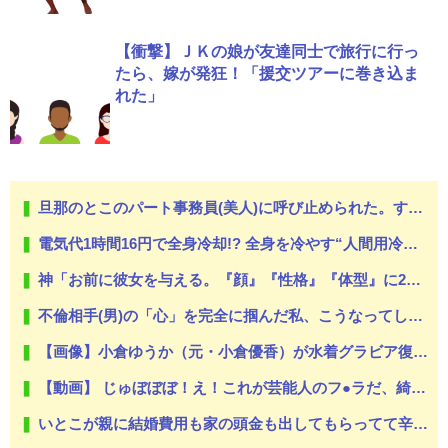
【衝撃】ＪＫの娘が友達同士で旅行に行っ
たら、嫁が発狂！「援交ツアーに巻き込ま
れた」
旦那のとこのパート事務員(美人)に呼び止められた。すると「あんな物(昼食)を旦那さんに食べさせるなんて信じられない！」と言い出し...
電気代1時間16円で全身冷却!? 全身を冷やす“人間用冷蔵庫”『ど冷えもんBOX』→工事現場やゴルフ場で導入続々と話題
神「お前に彼女を与える。『顔』『性格』『体型』に200ポイントを振り分けよ」←これどうする？
不倫相手(男)の「心」を完全に掴んだ私、こうなってしまう・・・
【画像】小倉ゆうか（元・小倉優香）が水着グラビア復帰ｗｗｗｗｗｗｗｗｗｗｗ
【動画】 じゅぼぼぼ！え！これが芸能人のフ●ラだ、綺麗な顔とお口でこんなことしているだ 笑
いとこが親に結婚費用も家の頭金も出してもらってて辛い。いとこにはいとこでしんどいこともあるかもよとか適当ななぐさめはどけて、この自分の努力と関係ない部分の差www