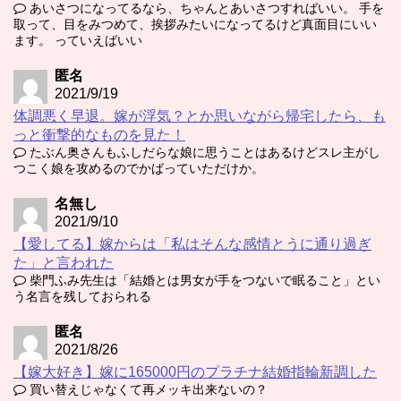
あいさつになってるなら、ちゃんとあいさつすればいい。 手を
取って、目をみつめて、挨拶みたいになってるけど真面目にいい
ます。 っていえばいい
匿名
2021/9/19
体調悪く早退。嫁が浮気？とか思いながら帰宅したら、も
っと衝撃的なものを見た！
たぶん奥さんもふしだらな娘に思うことはあるけどスレ主がし
つこく娘を攻めるのでかばっていただけか。
名無し
2021/9/10
【愛してる】嫁からは「私はそんな感情とうに通り過ぎ
た」と言われた
柴門ふみ先生は「結婚とは男女が手をつないで眠ること」とい
う名言を残しておられる
匿名
2021/8/26
【嫁大好き】嫁に165000円のプラチナ結婚指輪新調した
買い替えじゃなくて再メッキ出来ないの？