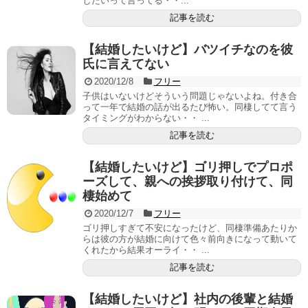
したいって言ってる・・...
記事を読む
【結婚したいけど】バツイチなのを彼
氏に言えてない
2020/12/8
フリー
子供はいないけどそういう問題じゃないよね。付き合
って一年で結婚の話が出るたび怖い。同棲してて言う
タイミングがわからない・・ ...
記事を読む
【結婚したいけど】ゴリ押しでプロポ
ーズして、親への挨拶取り付けて、同
棲始めて
2020/12/7
フリー
ゴリ押しすぎて不安になったけど、同棲準備あたりか
らは彼の方が結婚に向けて色々前向きになって動いて
くれたから結果オーライ・・ ...
記事を読む
【結婚したいけど】社内の後輩と結婚