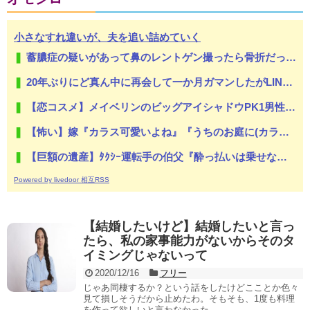
小さなすれ違いが、夫を追い詰めていく
蓄膿症の疑いがあって鼻のレントゲン撮ったら骨折だった。そういや幼稚園の頃顔面着地したことがあったが、 母ちゃん当時気づかなかったのかよ・・・
20年ぶりにど真ん中に再会して一か月ガマンしたがLINEで「たまに二人で昔話ができる友達になろう」的なメッセ送信した。昨日まで既読無視
【恋コスメ】メイベリンのビッグアイシャドウPK1男性からの評判めちゃくちゃ良い。
【怖い】嫁『カラス可愛いよね』『うちのお庭に(カラスの)お墓作ったよ』俺『.....』嫁は待ち受け画面もカラスにしている。俺正直カラス怖いんだが...
【巨額の遺産】ﾀｸｼｰ運転手の伯父『酔っ払いは乗せない』私『そうなんだww』→伯父が亡くなり、日記を見ると衝撃の内容が！その真相が...
Powered by livedoor 相互RSS
【結婚したいけど】結婚したいと言っ
たら、私の家事能力がないからそのタ
イミングじゃないって
2020/12/16
フリー
じゃあ同棲するか？という話をしたけどこことか色々
見て損しそうだから止めたわ。そもそも、1度も料理
を作って欲しいと言わなかった...