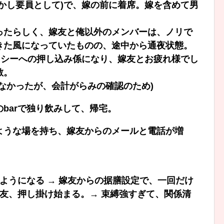
かし要員として)で、嫁の前に着席。嫁を含めて男
ったらしく、嫁友と俺以外のメンバーは、ノリで
きた風になっていたものの、途中から通夜状態。
クシーへの押し込み係になり、嫁友とお疲れ様でし
散。
なかったが、会計がらみの確認のため)
barで独り飲みして、帰宅。
ような場を持ち、嫁友からのメールと電話が増
くようになる → 嫁友からの据膳設定で、一回だけ
嫁友、押し掛け始まる。→ 束縛強すぎて、関係清