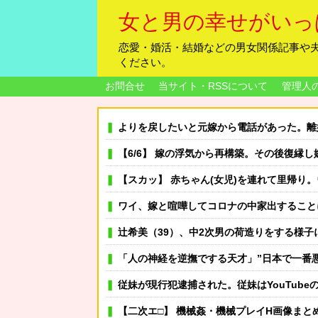
女と男の幸せがいっ
恋愛・婚活・結婚などの男女関係記事や
ください。
お問合せ
当サイト・RSSについて
管理人
よりを戻したいと元嫁から電話があった。離
【6/6】 嫁の浮気から再構築。その後復縁し嫁が妊娠したが計算が合わない... 俺は本気で嫁を大切にし
【スカッ】 赤ちゃん(女児)を連れて里帰り。ウザトメ「嫁子みたいに育ったら困るから、私が育てる」
ワイ、嫁と喧嘩してコロナの中家出すること
辻希美（39）、中2次男の荷造りをする様子に賛否の声「すんごい
「人の神経を逆撫でする天才」”日本で一番悪い男”福岡県議会のドンの「ネパールは天国だった」発
従妹が現行犯逮捕された。従妹はYouTubeの企画をマネ
【二次エ□】 機械姦・機械プレイH画像まと