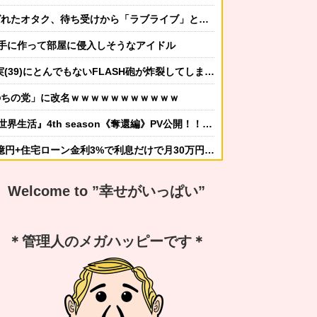
タク、待ち受けから「ラブライブ」と呼ばれるｗｗｗｗ
手に作って部屋に侵入しそうなアイドル
(39)にとんでもないFLASH砲が炸裂してしまう！
のちの党」に改名ｗｗｗｗｗｗｗｗｗｗｗ
生活』4th season《奪還編》PV公開！！！！
住宅ローン金利3%で利息だけで月30万円←これバカなん？
かしてニンジャ？→スタイリッシュな動きはこちらです…
Welcome to ”幸せがいっぱい”
する冬ファッション4選
なんですか？ｗ 先発品と全く同じですよ？w」
＊管理人のメガハッピーです＊
謝の気持ちも湧いてきたでしょ。いい加減に意地貼るの止めて仲直りしなさい 」【中編】
嫁から「子供あんなに泣いてたのによく寝てられんな…」って恨み節がメッセージで来てた