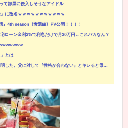
って部屋に侵入しそうなアイドル
党」に改名ｗｗｗｗｗｗｗｗｗｗｗ
4th season《奪還編》PV公開！！！！
住宅ローン金利3%で利息だけで月30万円←これバカなん？
wwwwwww
ん」とは
。父に対して『性格が合わない』とキレると母が「こう言い出した」