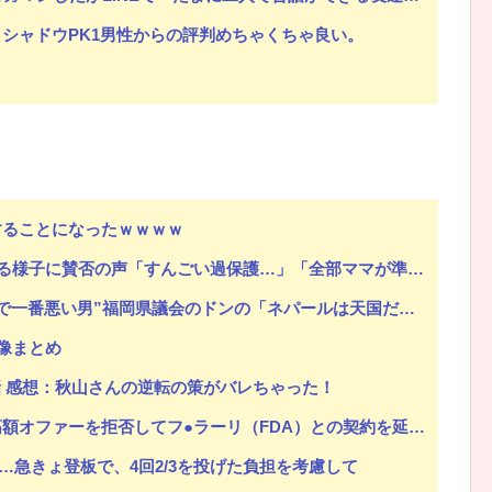
シャドウPK1男性からの評判めちゃくちゃ良い。
することになったｗｗｗｗ
に賛否の声「すんごい過保護…」「全部ママが準備してくれるんだ」
の「ネパールは天国だった」発言に批判続出…隣県の熊本は地震で過酷な避難生活中の“無神経”ぶり
像まとめ
第17話 感想：秋山さんの逆転の策がバレちゃった！
ファーを拒否してフ●ラーリ（FDA）との契約を延長との情報
…急きょ登板で、4回2/3を投げた負担を考慮して