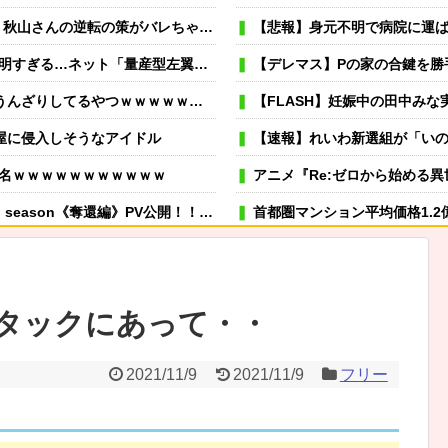
想：秋山さんの逆転の策がバレちゃった！
【悲報】身元不明で病院に運ばれたオ
いなテンプレ左翼カルト陰謀妄想漫画しか描けなくなってる」
【デレマス】Pの家の合鍵を勝
んざりしてるやつｗｗｗｗｗｗｗ
【FLASH】妊娠中の田中みな実
屋に侵入しそうなアイドル
【速報】れいわ新選組が「い
名ｗｗｗｗｗｗｗｗｗｗｗ
アニメ『Re:ゼロから始める異世界
eason《奪還編》PV公開！！！！
首都圏マンション平均価格1.2億円+
菓子や文庫本など繰り返し届ける / 兵庫県
可愛い彼女が部屋に入ってきた。もし
→スタイリッシュな動きはこちらです…
冬モテ確実！ 男性がキュンと
タックにあって・・
むよ→彼の見事なテクニックはこちらです…
薬剤師「なんでジェネリック嫌
いた 父が運転手捕まえ「芝生を弁償して下さい」と言うと相手はゴネたので…
虐待されて育った私にウトメ「子供を産んだらご両親への感
2021/11/9
2021/11/9
フリー
嫁が風呂入ってる間に子供と寝室に行って俺だけ寝落ちしたら
! おっきい!!」「なにこれ、大好き…」 と大反響
専業主夫のイメージ