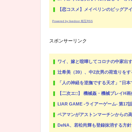
【恋コスメ】メイベリンのビッグアイ
Powered by livedoor 相互RSS
スポンサーリンク
ワイ、嫁と喧嘩してコロナの中家出
辻希美（39）、中2次男の荷造りをする様子
「人の神経を逆撫でする天才」”日本で一番悪い男”福岡県議会のドン
【二次エ□】 機械姦・機械プレイH画
LIAR GAME -ライアーゲーム- 
ベアマンがアストンマーチンからの高額オ
DeNA、若松尚輝も登録抹消する方針