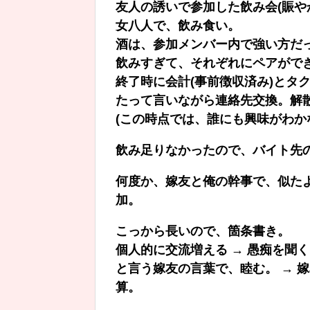
友人の誘いで参加した飲み会(賑や
女八人で、飲み食い。
酒は、参加メンバー内で強い方だ
飲みすぎて、それぞれにペアがで
終了時に会計(事前徴収済み)とタ
たって言いながら連絡先交換。解
(この時点では、誰にも興味がわか
飲み足りなかったので、バイト先の
何度か、嫁友と俺の幹事で、似た
加。
こっから長いので、箇条書き。
個人的に交流増える → 愚痴を聞
と言う嫁友の言葉で、睦む。 → 
算。