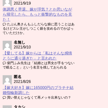
2021/9/19
体調悪く早退。嫁が浮気？とか思いなが
ら帰宅したら、もっと衝撃的なものを見
た！
たぶん奥さんもふしだらな娘に思うことはあ
るけどスレ主がしつこく娘を攻めるのでかばっ
ていただけか。
名無し
2021/9/10
【愛してる】嫁からは「私はそんな感情
とうに通り過ぎた」と言われた
柴門ふみ先生は「結婚とは男女が手をつない
で眠ること」という名言を残しておられる
匿名
2021/8/26
【嫁大好き】嫁に165000円のプラチナ結
婚指輪新調した
買い替えじゃなくて再メッキ出来ないの？
タカシ