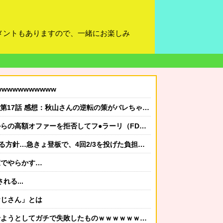
メントもありますので、一緒にお楽しみ
wwwwwwwwww
- 第17話 感想：秋山さんの逆転の策がバレちゃった！
ファーを拒否してフ●ラーリ（FDA）との契約を延長との情報
針…急きょ登板で、4回2/3を投げた負担を考慮して
家でやらかす…
れる...
おじさん」とは
ガチで失敗したものｗｗｗｗｗｗｗｗｗｗｗｗｗｗｗｗｗｗｗｗ