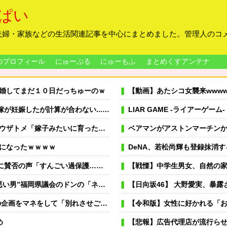
ぱい
夫婦・家族などの生活関連記事を中心にまとめました。管理人のコ
のプロフィール
にゅーぷる
にゅーもふ
まとめくすアンテナ
婚してまだ１０日だっちゅーのｗ
【動画】あたシコ女襲来wwww
てきたつもりだったし嫁も幸せそうだった。しかし嫁はその裏で俺を騙していた。
LIAR GAME -ライアーゲーム
コトメ「そうよ、置いて帰っていいわよ」私「と、いうことは…？」→結果
ベアマンがアストンマーチンからの高額オ
になったｗｗｗｗ
DeNA、若松尚輝も登録抹消する方
過保護…」「全部ママが準備してくれるんだ」
【戦慄】中学生男女、自然の
言に批判続出…隣県の熊本は地震で過酷な避難生活中の“無神経”ぶり
【日向坂46】 大野愛実、暴露さ
をして「別れさせごっこ」をしており...
【令和版】女性に好かれる「
め
【悲報】広告代理店が流行らせようとして