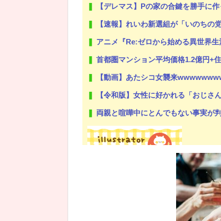
【デレマス】Pの家の合鍵を勝手に作
【速報】れいわ新選組が「いのちの
アニメ『Re:ゼロから始める異世界生活』
首都圏マンション平均価格1.2億円+
【動画】あたシコ女襲来wwwwwww
【令和版】女性に好かれる「おじさ
両親と喧嘩中にとんでもない事実が判明した
Powered by livedoor 相互RSS