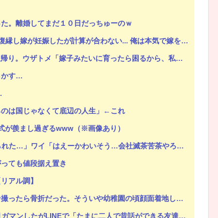
った。離婚してまだ１０日だっちゅーのｗ
い... 俺は本気で嫁を大切にしてきたつもりだったし嫁も幸せそうだった。しかし嫁はその裏で俺を騙していた。
Powered by livedoor 相互RSS
育ったら困るから、私が育てる」コトメ「そうよ、置いて帰っていいわよ」私「と、いうことは…？」→結果
らかす…
.
るのは国じゃなくて底辺の人生」←これ
式が羨まし過ぎるwww（※画像あり）
れた…」ワイ「はえーかわいそう…会社滅茶苦茶やろなぁ」
がっても値段据え置き
【リアル調】
ういや幼稚園の頃顔面着地したことがあったが、 母ちゃん当時気づかなかったのかよ・・・
Eで「たまに二人で昔話ができる友達になろう」的なメッセ送信した。昨日まで既読無視