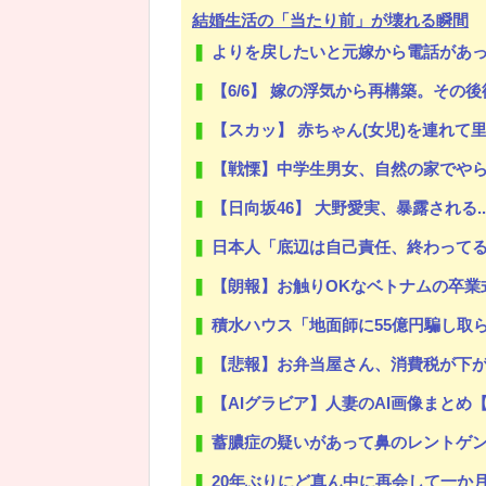
結婚生活の「当たり前」が壊れる瞬間
よりを戻したいと元嫁から電話があ
【6/6】 嫁の浮気から再構築。その後復縁し嫁が妊娠したが計算が合わな
Powered by livedoor 相互RSS
【スカッ】 赤ちゃん(女児)を連れて里帰り。ウザトメ「嫁子みたいに
【戦慄】中学生男女、自然の家でや
【日向坂46】 大野愛実、暴露される..
日本人「底辺は自己責任、終わって
【朗報】お触りOKなベトナムの卒業
積水ハウス「地面師に55億円騙し取ら
【悲報】お弁当屋さん、消費税が下
【AIグラビア】人妻のAI画像まとめ
蓄膿症の疑いがあって鼻のレントゲン撮ったら骨折だった。そ
20年ぶりにど真ん中に再会して一か月ガマンしたがLIN