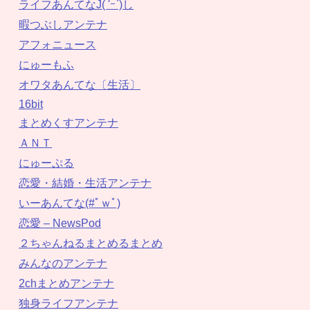
ライフあんてなJ( 'ｰ`)し
暇つぶしアンテナ
アフォニュース
にゅーもふ
オワタあんてな〔生活〕
16bit
まとめくすアンテナ
ＡＮＴ
にゅーぷる
恋愛・結婚・生活アンテナ
いーあんてな(#ﾟｗﾟ)
恋愛 – NewsPod
２ちゃんねるまとめるまとめ
みんなのアンテナ
2chまとめアンテナ
独身ライフアンテナ