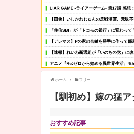
LIAR GAME -ライアーゲーム- 第17話 感
【画像】いしかわじゅんの反戦漫画、意味不明すぎる…ネット「量産型左翼の最底辺みた
「住信SBI」が「ドコモの銀行」に変わってう
【デレマス】Pの家の合鍵を勝手に作って部
【速報】れいわ新選組が「いのちの党」に改
アニメ『Re:ゼロから始める異世界生活』4th s
中学の同級生をストーカー行為か 24歳の女を逮捕 男性の自宅に
ホーム
フリー
可愛い彼女が部屋に入ってきた。もしかしてニンジャ？
【馴初め】嫁の猛ア
その店には腕のいいバーテンダーがいた。このグラスに１杯たの
家族が車停める所は石畳でそこには２台家族の車停めてたんだけど、中庭の芝生上に知らない車が4台停まって
ステーキ食いたくなったらどこ行く？
おすすめ記事
いきものがかりの吉岡聖恵（42）の無防備な写真が公開される→「わぉ!