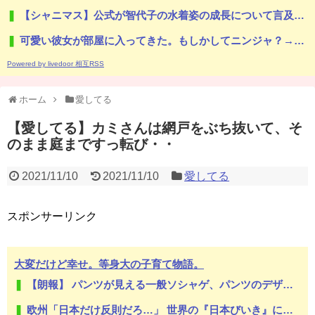
【シャニマス】公式が智代子の水着姿の成長について言及してる！！！
可愛い彼女が部屋に入ってきた。もしかしてニンジャ？→スタイリッシュな動きはこちらです…
Powered by livedoor 相互RSS
ホーム
愛してる
【愛してる】カミさんは網戸をぶち抜いて、そ
のまま庭まですっ転び・・
2021/11/10
2021/11/10
愛してる
スポンサーリンク
大変だけど幸せ。等身大の子育て物語。
【朗報】 パンツが見える一般ソシャゲ、パンツのデザインが上方修正される
欧州「日本だけ反則だろ…」 世界の『日本びいき』にヨーロッパ全土から不満の声