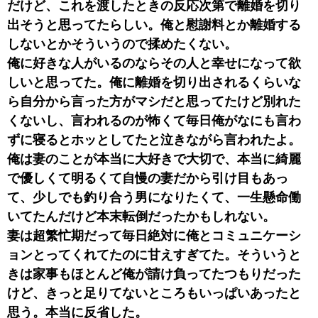
だけど、これを渡したときの反応次第で離婚を切り
出そうと思ってたらしい。俺と慰謝料とか離婚する
しないとかそういうので揉めたくない。
俺に好きな人がいるのならその人と幸せになって欲
しいと思ってた。俺に離婚を切り出されるくらいな
ら自分から言った方がマシだと思ってたけど別れた
くないし、言われるのが怖くて毎日俺がなにも言わ
ずに寝るとホッとしてたと泣きながら言われたよ。
俺は妻のことが本当に大好きで大切で、本当に綺麗
で優しくて明るくて自慢の妻だから引け目もあっ
て、少しでも釣り合う男になりたくて、一生懸命働
いてたんだけど本末転倒だったかもしれない。
妻は超繁忙期だって毎日絶対に俺とコミュニケーシ
ョンとってくれてたのに甘えすぎてた。そういうと
きは家事もほとんど俺が請け負ってたつもりだった
けど、きっと足りてないところもいっぱいあったと
思う。本当に反省した。