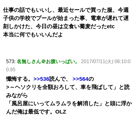
仕事の話でもいいし、最近セールで買った服、今週
子供の学校でプールが始まった事、電車が遅れて遅
刻しかけた、今日の昼は立食い蕎麦だったetc
本当に何でもいいんだよ
573:
名無しさん＠お腹いっぱい。
2017/07/11(火) 06:10:0
0.95
懺悔する。
>>536
読んで、
>>564
の
>～ヘソクリを全額おろして、車を飛ばして」と読
みながら
「風呂屋にいってムラムラを解消した」と頭に浮か
んだ俺は最低です。OLZ