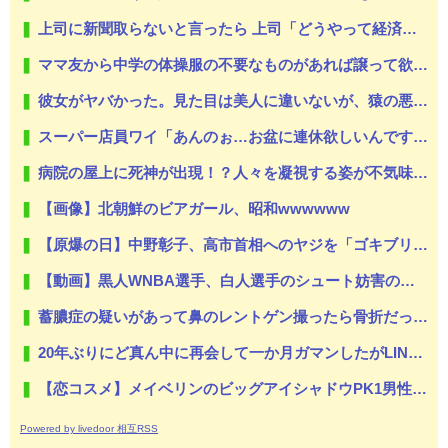
上司に新聞取らないと言ったら 上司「どうやって経済情報とか手に入れるんだ」ぼく「別にYahooニュースとかで良いじゃないんですか。新聞取ること自体が前時代的ですよ」→
ママ友から中学の体操服の不要なものがあれば譲って欲しいと言われた うちはまだ中2で卒業まで1年あるのに言ってくるのはおかしいし、その人のとこは上の子なんだし新調してやれよ…
彼女がヤバかった。見た目は美人に違いないが、猿の悪霊でも憑いてるんじゃないかってくらい強烈な女だった【え？】
スーパー店員ワイ「あんのぉ…お盆に連休欲しいんですけど…」店長「ダメ」
病院の屋上に死神が出現！？人々を凝視する姿が不気味すぎて逮捕
【画像】北朝鮮のビアガール、昭和wwwwww
【原爆の日】中野彰子、高市首相へのヤジを「ゴキブリがいたら古新聞で叩くのと同じ」と擁護→「私は高市がゴキブリだなんて言ってませんよw」と勝利宣言
【動画】黒人WNBA選手、白人選手のシュート妨害のためジャンピング・ネックブリーカー・ドロップして退場処分→ロッカールームから「白人特権」と投稿して人種差別問題にすり替える
蓄膿症の疑いがあって鼻のレントゲン撮ったら骨折だった。そういや幼稚園の頃顔面着地したことがあったが、 母ちゃん当時気づかなかったのかよ・・・
20年ぶりにど真ん中に再会して一か月ガマンしたがLINEで「たまに二人で昔話ができる友達になろう」的なメッセ送信した。昨日まで既読無視
【恋コスメ】メイベリンのビッグアイシャドウPK1男性からの評判めちゃくちゃ良い。
Powered by livedoor 相互RSS