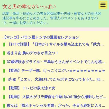
女と男の幸せがいっぱい
恋愛・婚活・結婚などの男女関係記事や夫婦・家族などの生活関
連記事を中心にまとめました。管理人のコメントもありますの
で、一緒にお楽しみください。
【マンガ】バラシ屋トシヤの漫画セレクション
【ﾈｯﾄで話題】『日本がミサイルを撃ち込まれても「武力強化すれば良かった」ではなく「外交不足」なんですよ！』ｗｗｗｗｗｗｗｗｗｗｗｗｗｗｗｗ
谷まりあ 胸のデカさが目立つ！
37歳遅咲きグラドル・三島ゆうさんがイベントでこんな格好する
【動画】テーザー銃、けっこうエグいｗｗｗｗｗｗｗｗｗｗ
彡()()「ヒエッ、火遊びしてたらボヤになってもうた…せや！」⇒ｗｗ
【動画】 トレビの泉で泳ぐ女
【動画】 大阪のゲリラ豪雨を生駒山の山頂から撮影したビデオが美しい。
彼女は「風呂キャンセル界隈」だった。今日も絶対に入りたくない！ → お風呂の前でこうなります…