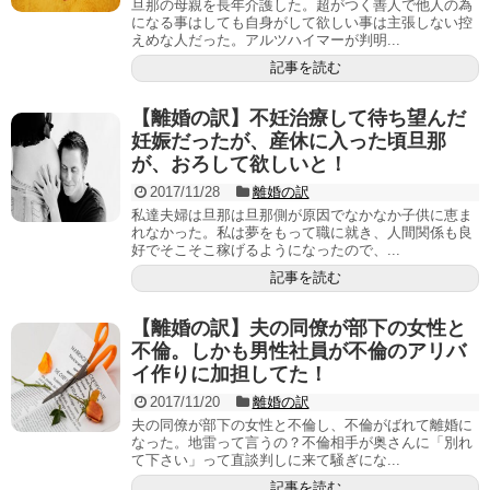
旦那の母親を長年介護した。超がつく善人で他人の為
になる事はしても自身がして欲しい事は主張しない控
えめな人だった。アルツハイマーが判明...
記事を読む
【離婚の訳】不妊治療して待ち望んだ
妊娠だったが、産休に入った頃旦那
が、おろして欲しいと！
2017/11/28
離婚の訳
私達夫婦は旦那は旦那側が原因でなかなか子供に恵ま
れなかった。私は夢をもって職に就き、人間関係も良
好でそこそこ稼げるようになったので、...
記事を読む
【離婚の訳】夫の同僚が部下の女性と
不倫。しかも男性社員が不倫のアリバ
イ作りに加担してた！
2017/11/20
離婚の訳
夫の同僚が部下の女性と不倫し、不倫がばれて離婚に
なった。地雷って言うの？不倫相手が奥さんに「別れ
て下さい」って直談判しに来て騒ぎにな...
記事を読む