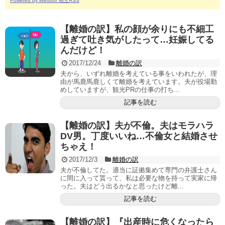
Powered by livedoor 相互RSS
【離婚の訳】私の顔が余りにも不細工
過ぎて吐き気がしたって…妊娠してる
んだけど！
2017/12/24
離婚の訳
夫から、いずれ離婚を考えている事をいわれたが、理
由が馬鹿馬鹿しくて離婚を考えています。夫が役場勤
めしていますが、観光PRの仕事の打ち...
記事を読む
【離婚の訳】夫が不倫。夫はモラハラ
DV男。丁度いいね…不倫女と結婚させ
ちゃえ！
2017/12/3
離婚の訳
夫が不倫してた。適当に証拠集めて専門の弁護士さん
に間に入って貰って、私は必要な物を持って実家に帰
った。夫はどう出るかなと思ったけど離...
記事を読む
【離婚の訳】『出産時に危くなったら