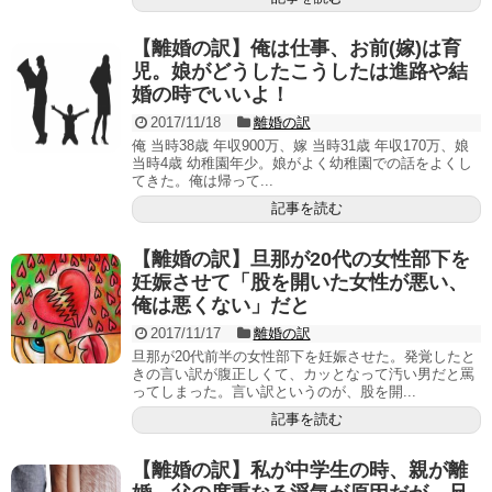
【離婚の訳】俺は仕事、お前(嫁)は育
児。娘がどうしたこうしたは進路や結
婚の時でいいよ！
2017/11/18
離婚の訳
俺 当時38歳 年収900万、嫁 当時31歳 年収170万、娘
当時4歳 幼稚園年少。娘がよく幼稚園での話をよくし
てきた。俺は帰って...
記事を読む
【離婚の訳】旦那が20代の女性部下を
妊娠させて「股を開いた女性が悪い、
俺は悪くない」だと
2017/11/17
離婚の訳
旦那が20代前半の女性部下を妊娠させた。発覚したと
きの言い訳が腹正しくて、カッとなって汚い男だと罵
ってしまった。言い訳というのが、股を開...
記事を読む
【離婚の訳】私が中学生の時、親が離