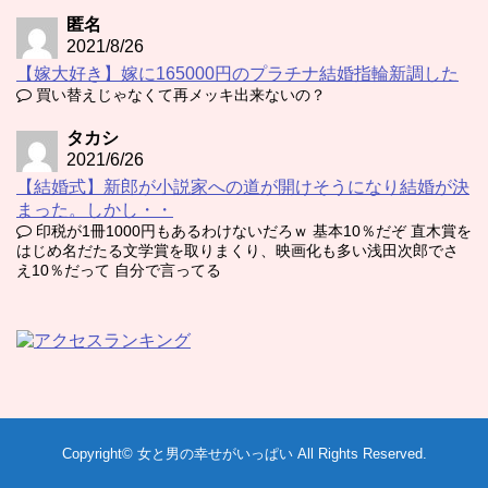
匿名
2021/8/26
【嫁大好き】嫁に165000円のプラチナ結婚指輪新調した
買い替えじゃなくて再メッキ出来ないの？
タカシ
2021/6/26
【結婚式】新郎が小説家への道が開けそうになり結婚が決
まった。しかし・・
印税が1冊1000円もあるわけないだろｗ 基本10％だぞ 直木賞を
はじめ名だたる文学賞を取りまくり、映画化も多い浅田次郎でさ
え10％だって 自分で言ってる
Copyright©
女と男の幸せがいっぱい
All Rights Reserved.