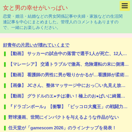
女と男の幸せがいっぱい
恋愛・婚活・結婚などの男女関係記事や夫婦・家族などの生活関
連記事を中心にまとめました。管理人のコメントもありますの
で、一緒にお楽しみください。
好青年の片思いが壊れていくまで
【動画】 サッカーの試合中の落雷で選手1人が死亡、12人が負傷した事故。
【マレーシア】 交通トラブルで激高、危険運転の末に側溝へ転落 車は大破、男に重い法的責任も
【動画】 看護師の男性に男が殴りかかるが…看護師が柔術使いだった
【画像】 JCさん、整体マッサージ中におっ〇い丸見え放送事故！オカズにされてシコられまくるｗｗｗ
【動画】 グラドルのエ●チは凄い！極上のお●ぱいに綺麗な体の無防備な姿はエ□ぃ！
『ドラゴンボール』【衝撃】「ピッコロ大魔王」の戦闘力がヤバすぎるｗｗｗｗもしかしてナメック星人は…
野球漫画、世間にインパクトを与えるような作品がない
任天堂が「gamescom 2026」のラインナップを発表！