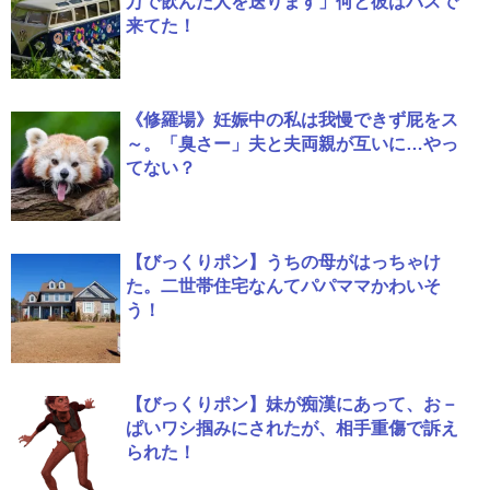
万で飲んだ人を送ります」何と彼はバスで
来てた！
《修羅場》妊娠中の私は我慢できず屁をス
～。「臭さー」夫と夫両親が互いに…やっ
てない？
【びっくりポン】うちの母がはっちゃけ
た。二世帯住宅なんてパパママかわいそ
う！
【びっくりポン】妹が痴漢にあって、お－
ぱいワシ掴みにされたが、相手重傷で訴え
られた！