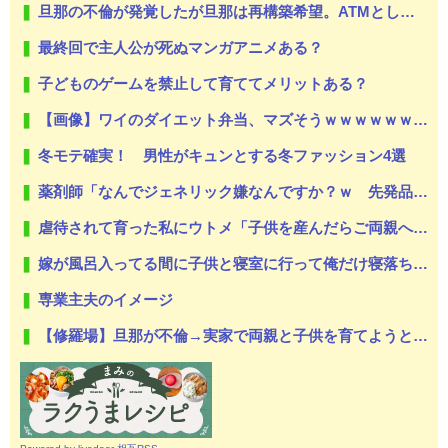
旦那の不倫が発覚したが旦那は再構築希望。ATMとして優秀だが私は絶対に離婚したい
最終回で主人公が死ぬマンガアニメある？
子どものゲームを禁止して育ててメリットある？
【画像】ワイのダイエット弁当、マズそうｗｗｗｗｗｗｗｗｗ
冬モテ確実！ 男性がキュンとする冬ファッション4選
薬剤師「なんでジェネリック嫌なんですか？ｗ 先発品と全く同じですよ？w」
虐待されて育った私にウトメ「子供を産んだらご両親への感謝の気持ちも湧いてきたでしょ。いい加減に意地貼るの止めて仲直りしなさい 」【中編】
嫁が風呂入ってる間に子供と寝室に行って俺だけ寝落ちしたら嫁から「子供あんなに泣いてたのによく寝てられんな…」って恨み節がメッセージで来てた
専業主夫のイメージ
【修羅場】旦那が不倫→実家で両親と子供を育てようと思っていたら…絶縁しました。がんばって子供たちと幸せになります！