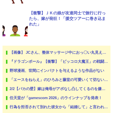
【衝撃】ＪＫの娘が友達同士で旅行に行っ
たら、嫁が発狂！「援交ツアーに巻き込ま
れた」
【画像】 JCさん、整体マッサージ中におっ〇い丸見え放送事故！オカズにされてシコられまくるｗｗｗ
『ドラゴンボール』【衝撃】「ピッコロ大魔王」の戦闘力がヤバすぎるｗｗｗｗもしかしてナメック星人は…
野球漫画、世間にインパクトを与えるような作品がない
「エースをねらえ」のひろみと藤堂の可愛いくて切ない恋模様が好きだ
2/2【バカの壁】嫁は俺母がアポなし凸してくるのを嫌うし、母は悪意があってか平気で繰り返す。なぜ嫁姑は仲良くできないんだ？なんで女って生き物はこうもバカで感情的なのだろうか？
任天堂が「gamescom 2026」のラインナップを発表！
行為を拒否されて別れた彼女から「結婚して」と言われ受け入れた。だがこの女、ヤバい女。