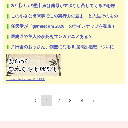
2/2【バカの壁】嫁は俺母がアポなし凸してくるのを嫌うし、母は悪意があってか平気で繰り返す。なぜ嫁姑は仲良くできないんだ？なんで女って生き物はこうもバカで感情的なのだろうか？
この小さな出来事でこの実行力の差よ…と人生そのものが心配になってしまう
任天堂が「gamescom 2026」のラインナップを発表！
最終回で主人公が死ぬマンガアニメある？
片田舎のおっさん、剣聖になるⅡ 第5話 感想：ついに親子対決の予感！ベリル先生もやる気に！
Powered by livedoor 相互RSS
1
2
3
4