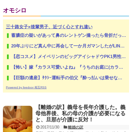
オモシロ
三十路女子×後輩男子、近づく心とすれ違い
蓄膿症の疑いがあって鼻のレントゲン撮ったら骨折だった。そういや幼稚園の頃顔面着地したことがあったが、 母ちゃん当時気づかなかったのかよ・・・
20年ぶりにど真ん中に再会して一か月ガマンしたがLINEで「たまに二人で昔話ができる友達になろう」的なメッセ送信した。昨日まで既読無視
【恋コスメ】メイベリンのビッグアイシャドウPK1男性からの評判めちゃくちゃ良い。
【怖い】嫁『カラス可愛いよね』『うちのお庭に(カラスの)お墓作ったよ』俺『.....』嫁は待ち受け画面もカラスにしている。俺正直カラス怖いんだが...
【巨額の遺産】ﾀｸｼｰ運転手の伯父『酔っ払いは乗せない』私『そうなんだww』→伯父が亡くなり、日記を見ると衝撃の内容が！その真相が...
Powered by livedoor 相互RSS
【離婚の訳】義母を長年介護した。義
母他界後、私の母の介護が必要になる
と、旦那が介護に反対！
2017/11/30
離婚の訳