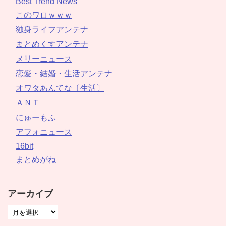
Best Trend News
このワロｗｗｗ
独身ライフアンテナ
まとめくすアンテナ
メリーニュース
恋愛・結婚・生活アンテナ
オワタあんてな〔生活〕
ＡＮＴ
にゅーもふ
アフォニュース
16bit
まとめがね
アーカイブ