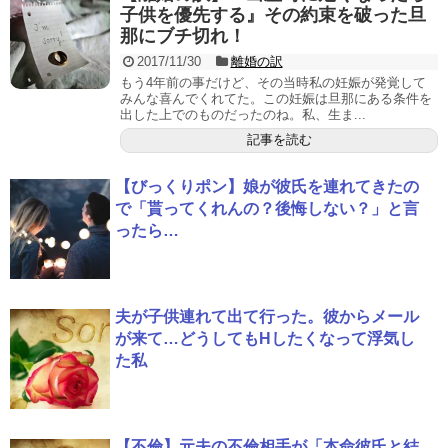
子供を優先する』その約束を破った旦
那にブチ切れ！
2017/11/30
離婚の訳
もう4年前の事だけど、その当時私の妊娠が発覚して
みんな喜んでくれてた。この妊娠は旦那にある条件を
出した上でのものだったのね。私、生ま...
記事を読む
【びっくりポン】娘が彼氏を連れてきたの
で「貰ってくれんの？後悔しない？」と言
ったら…
夫が子供連れて出て行った。彼からメール
が来て…どうしてもHしたくなって浮気し
た私
【不倫】元夫の不倫相手が「本命彼氏と結