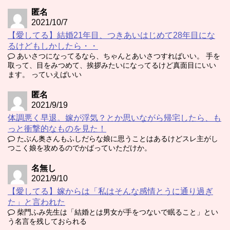
匿名
2021/10/7
【愛してる】結婚21年目、つきあいはじめて28年目にな
るけどもしかしたら・・
あいさつになってるなら、ちゃんとあいさつすればいい。 手を
取って、目をみつめて、挨拶みたいになってるけど真面目にいい
ます。 っていえばいい
匿名
2021/9/19
体調悪く早退。嫁が浮気？とか思いながら帰宅したら、も
っと衝撃的なものを見た！
たぶん奥さんもふしだらな娘に思うことはあるけどスレ主がし
つこく娘を攻めるのでかばっていただけか。
名無し
2021/9/10
【愛してる】嫁からは「私はそんな感情とうに通り過ぎ
た」と言われた
柴門ふみ先生は「結婚とは男女が手をつないで眠ること」とい
う名言を残しておられる