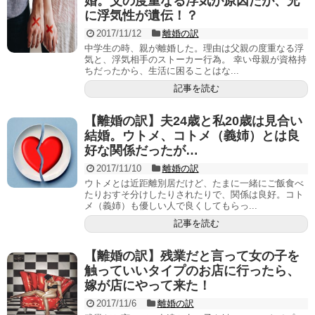
婚。父の度重なる浮気が原因だが、兄
に浮気性が遺伝！？
2017/11/12
離婚の訳
中学生の時、親が離婚した。理由は父親の度重なる浮
気と、浮気相手のストーカー行為。 幸い母親が資格持
ちだったから、生活に困ることはな...
記事を読む
【離婚の訳】夫24歳と私20歳は見合い
結婚。ウトメ、コトメ（義姉）とは良
好な関係だったが…
2017/11/10
離婚の訳
ウトメとは近距離別居だけど、たまに一緒にご飯食べ
たりおすそ分けしたりされたりで、関係は良好。コト
メ（義姉）も優しい人で良くしてもらっ...
記事を読む
【離婚の訳】残業だと言って女の子を
触っていいタイプのお店に行ったら、
嫁が店にやって来た！
2017/11/6
離婚の訳