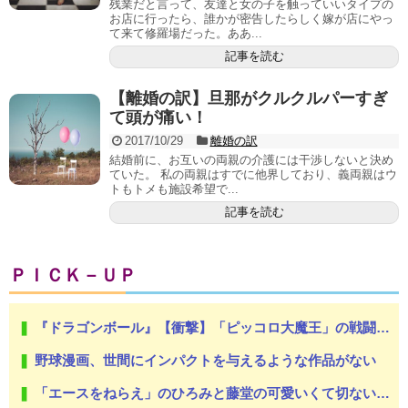
残業だと言って、友達と女の子を触っていいタイプの
お店に行ったら、誰かが密告したらしく嫁が店にやっ
て来て修羅場だった。ああ...
記事を読む
【離婚の訳】旦那がクルクルパーすぎ
て頭が痛い！
2017/10/29
離婚の訳
結婚前に、お互いの両親の介護には干渉しないと決め
ていた。 私の両親はすでに他界しており、義両親はウ
トもトメも施設希望で...
記事を読む
ＰＩＣＫ－ＵＰ
『ドラゴンボール』【衝撃】「ピッコロ大魔王」の戦闘力がヤバすぎるｗｗｗｗもしかしてナメック星人は…
野球漫画、世間にインパクトを与えるような作品がない
「エースをねらえ」のひろみと藤堂の可愛いくて切ない恋模様が好きだ