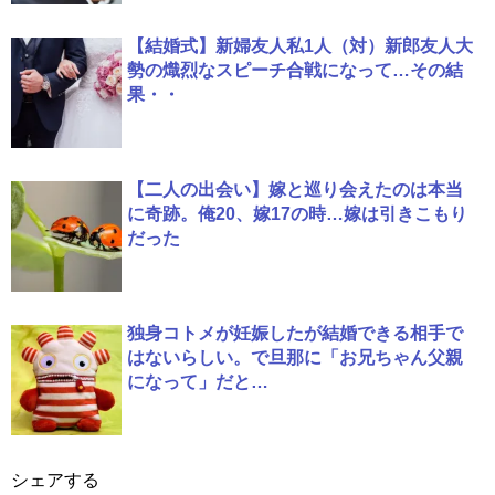
【結婚式】新婦友人私1人（対）新郎友人大
勢の熾烈なスピーチ合戦になって…その結
果・・
【二人の出会い】嫁と巡り会えたのは本当
に奇跡。俺20、嫁17の時…嫁は引きこもり
だった
独身コトメが妊娠したが結婚できる相手で
はないらしい。で旦那に「お兄ちゃん父親
になって」だと…
シェアする