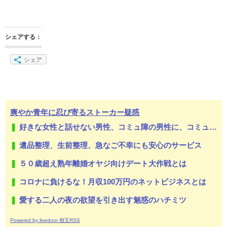
シェアする：
シェア
爽やか青年に忍び寄るストーカー疑惑
好きな女性と話せない男性、コミュ障の男性に、コミュ力向上セラピー講座
遺品整理、生前整理、急なご不幸にも安心のサービス
５０歳超え熟年離婚オヤジ向けデート大作戦とは
コロナに負けるな！月収100万円のネットビジネスとは
愛する二人の夜の欲望を引き出す魅惑のハチミツ
Powered by livedoor 相互RSS