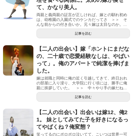
理を食べる関係に。太めの嫁が痩せ
て、かなり美人。
両親と義両親の証言が正しければ、嫁との馴れ初め
は、幼稚園の入園式でのケンカだってさ ＞＞ そ
んな前からの付き合いか。元々嫁は太目なのか。...
記事を読む
【二人の出会い】嫁「ホントにまだな
の、二十歳で恋愛経験なしは、やばい
って」。俺のアパートで純潔を捧げま
した。
嫁は就職と同時に俺の近く引越してきて、終日おれ
の部屋に入り浸り、大学院に行く頃には、勝手に俺
親に挨拶していた。 ＞＞ 中々やり手の嫁だね...
記事を読む
【二人の出会い】出会いは嫁12、俺2
1。 妹としてみてた子を好きになるっ
てやばくね？俺変態？
笑ってるのにポロポロ泣いてて、こいつは世界一可