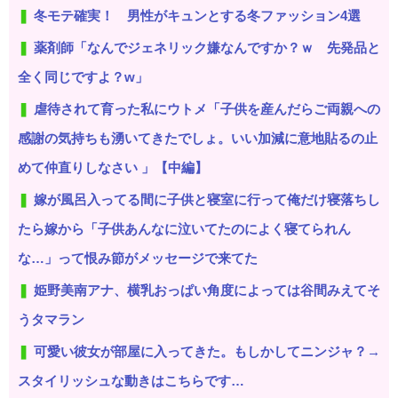
冬モテ確実！ 男性がキュンとする冬ファッション4選
薬剤師「なんでジェネリック嫌なんですか？ｗ 先発品と
全く同じですよ？w」
虐待されて育った私にウトメ「子供を産んだらご両親への
感謝の気持ちも湧いてきたでしょ。いい加減に意地貼るの止
めて仲直りしなさい 」【中編】
嫁が風呂入ってる間に子供と寝室に行って俺だけ寝落ちし
たら嫁から「子供あんなに泣いてたのによく寝てられん
な…」って恨み節がメッセージで来てた
姫野美南アナ、横乳おっぱい角度によっては谷間みえてそ
うタマラン
可愛い彼女が部屋に入ってきた。もしかしてニンジャ？→
スタイリッシュな動きはこちらです…