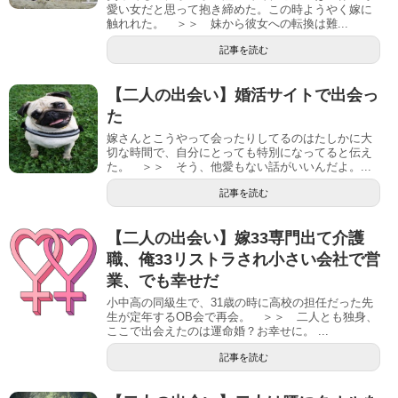
愛い女だと思って抱き締めた。この時ようやく嫁に
触れれた。 ＞＞ 妹から彼女への転換は難...
記事を読む
【二人の出会い】婚活サイトで出会っ
た
嫁さんとこうやって会ったりしてるのはたしかに大
切な時間で、自分にとっても特別になってると伝え
た。 ＞＞ そう、他愛もない話がいいんだよ。...
記事を読む
【二人の出会い】嫁33専門出て介護
職、俺33リストラされ小さい会社で営
業、でも幸せだ
小中高の同級生で、31歳の時に高校の担任だった先
生が定年するOB会で再会。 ＞＞ 二人とも独身、
ここで出会えたのは運命婚？お幸せに。 ...
記事を読む