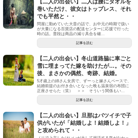
【二人の出会い】二人は腰にタオルを
巻いただけ、彼女はトップレス、それ
でも平然と・・
問屋に勤めていた大昔の話で、お中元の時期で扱い
が大量になる百貨店の配送センターに応援で行った
時の話。普段は商品の減り具合を確...
記事を読む
【二人の出会い】冬山道路脇に車ごと
雪に埋まってた嫁を助けたが…。その
後、まさかの偶然、奇跡、結婚。
5才歳上の姉さん女房で、ずーっと嫁さんペースで、
結婚前提のお付き合いとなった晩も温泉宿の布団に
正座させらた（笑） ＞＞ そういう関係もい...
記事を読む
【二人の出会い】旦那はバツイチで子
供がいたが「結婚しよ！結婚しよ！」
と攻められて・・
ノリで上京したはいいが大して就活する気がなかっ