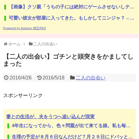
【画像】クソ親「うちの子には絶対にゲームさせないしテレビも見させない！！！！！」
可愛い彼女が部屋に入ってきた。もしかしてニンジャ？→スタイリッシュな動きはこちらです…
Powered by livedoor 相互RSS
ホーム
二人の出会い
【二人の出会い】ゴチンと頭突きをかましてし
まった
2016/4/26
2016/5/18
二人の出会い
スポンサーリンク
妻との生活が、夫をうつへ追い込んだ現実
4年生になってから、色々問題が出て来てる娘。私も毎日怒鳴り続けるのに疲れて体調崩し...
生理の予定が８月６日なんだけど７月２９日にドバッと鮮血でたから生理かな？って思ったのよね