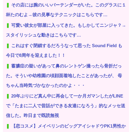
その店には腕のいいバーテンダーがいた。このグラスに１
杯たのむよ→彼の見事なテクニックはこちらです…
可愛い彼女が部屋に入ってきた。もしかしてニンジャ？→
スタイリッシュな動きはこちらです…
これはすぐ閉鎖するだろうなって思った Sound Field も
今日で8周年を迎えました！！
蓄膿症の疑いがあって鼻のレントゲン撮ったら骨折だっ
た。そういや幼稚園の頃顔面着地したことがあったが、 母
ちゃん当時気づかなかったのかよ・・・
20年ぶりにど真ん中に再会して一か月ガマンしたがLINE
で「たまに二人で昔話ができる友達になろう」的なメッセ送
信した。昨日まで既読無視
【恋コスメ】メイベリンのビッグアイシャドウPK1男性か