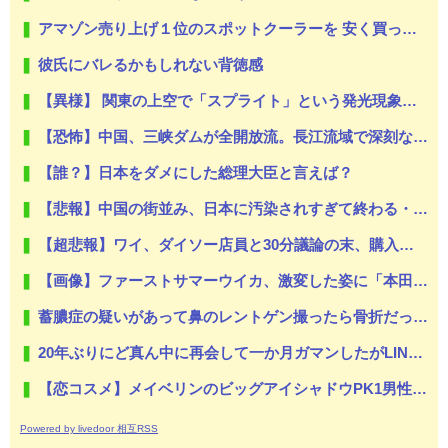
アマゾン売り上げ１位のスポットクーラーを 安く買った 今日設置する 予定だが多少でも涼しくなったら良いな
彼氏にバレるかもしれない背徳感
【異様】 関東の上空で「スプライト」という発光現象が観測される！多くの人が地上から天変地異のような光景を目撃
【恐怖】中国、三峡ダムが全開放流。長江流域で深刻な洪水被害
【誰？】日本をダメにした総理大臣と言えば？
【悲報】中国の街並み、日本に汚染されすぎて終わる・・・
【超悲報】ワイ、ダイソー店員と30分議論の末、購入を決定ｗｗ
【画像】ファーストサマーウイカ、激変した姿に「本田望結ちゃんかと」
蓄膿症の疑いがあって鼻のレントゲン撮ったら骨折だった。そういや幼稚園の頃顔面着地したことがあったが、 母ちゃん当時気づかなかったのかよ・・・
20年ぶりにど真ん中に再会して一か月ガマンしたがLINEで「たまに二人で昔話ができる友達になろう」的なメッセ送信した。昨日まで既読無視
【恋コスメ】メイベリンのビッグアイシャドウPK1男性からの評判めちゃくちゃ良い。
Powered by livedoor 相互RSS