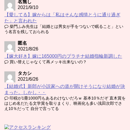
名無し
2021/9/10
【愛してる】嫁からは「私はそんな感情とうに通り過ぎ
た」と言われた
柴門ふみ先生は「結婚とは男女が手をつないで眠ること」とい
う名言を残しておられる
匿名
2021/8/26
【嫁大好き】嫁に165000円のプラチナ結婚指輪新調した
買い替えじゃなくて再メッキ出来ないの？
タカシ
2021/6/26
【結婚式】新郎が小説家への道が開けそうになり結婚が決
まった。しかし・・
印税が1冊1000円もあるわけないだろｗ 基本10％だぞ 直木賞を
はじめ名だたる文学賞を取りまくり、映画化も多い浅田次郎でさ
え10％だって 自分で言ってる