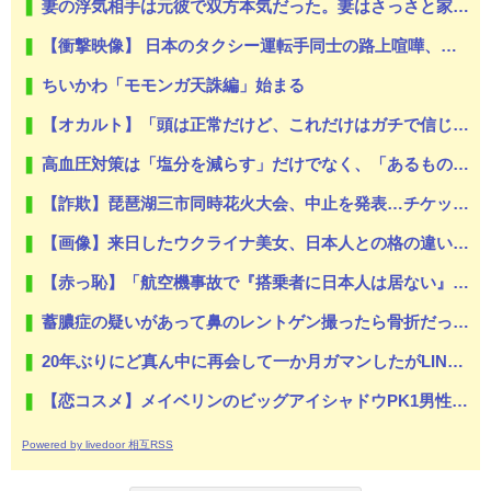
妻の浮気相手は元彼で双方本気だった。妻はさっさと家を出て行った。愛する元彼との第二の人生が叶うと浮かれ、親権、財産も放棄して慰謝料まで払ったが... 裏切りは繰り返された。
【衝撃映像】 日本のタクシー運転手同士の路上喧嘩、ヤクザのようだと海外で話題に
ちいかわ「モモンガ天誅編」始まる
【オカルト】「頭は正常だけど、これだけはガチで信じてる」って現象ある？
高血圧対策は「塩分を減らす」だけでなく、「あるもの」を増やすといい
【詐欺】琵琶湖三市同時花火大会、中止を発表…チケット代や出店料の返金については明言せず
【画像】来日したウクライナ美女、日本人との格の違いを見せつける
【赤っ恥】「航空機事故で『搭乗者に日本人は居ない』という発表は嫌い。人間として同じ価値だと思う」→ツッコミ殺到も「自分が気に入らないと思った」とノーダメージアピール
蓄膿症の疑いがあって鼻のレントゲン撮ったら骨折だった。そういや幼稚園の頃顔面着地したことがあったが、 母ちゃん当時気づかなかったのかよ・・・
20年ぶりにど真ん中に再会して一か月ガマンしたがLINEで「たまに二人で昔話ができる友達になろう」的なメッセ送信した。昨日まで既読無視
【恋コスメ】メイベリンのビッグアイシャドウPK1男性からの評判めちゃくちゃ良い。
Powered by livedoor 相互RSS