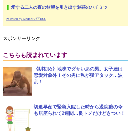
愛する二人の夜の欲望を引き出す魅惑のハチミツ
Powered by livedoor 相互RSS
スポンサーリンク
こちらも読まれています
《馴初め》地味でダサいあの男。女子達は
恋愛対象外！その男に私が猛アタック…波
乱！
切迫早産で緊急入院した時から退院後の今
も居座られて2週間…良トメだけどきつい！