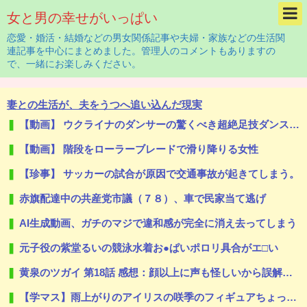
女と男の幸せがいっぱい
恋愛・婚活・結婚などの男女関係記事や夫婦・家族などの生活関
連記事を中心にまとめました。管理人のコメントもありますの
で、一緒にお楽しみください。
妻との生活が、夫をうつへ追い込んだ現実
【動画】 ウクライナのダンサーの驚くべき超絶足技ダンスが凄すぎるｗ！！
【動画】 階段をローラーブレードで滑り降りる女性
【珍事】 サッカーの試合が原因で交通事故が起きてしまう。
赤旗配達中の共産党市議（７８）、車で民家当て逃げ
AI生成動画、ガチのマジで違和感が完全に消え去ってしまう
元子役の紫堂るいの競泳水着お●ぱいポロリ具合がエ□い
黄泉のツガイ 第18話 感想：顔以上に声も怪しいから誤解されがちなアスマさん！
【学マス】雨上がりのアイリスの咲季のフィギュアちょっとドスケベじゃない？