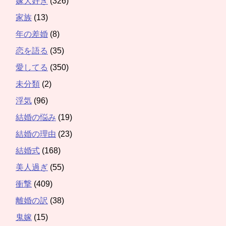
嫁大好き
(326)
家族
(13)
年の差婚
(8)
恋を語る
(35)
愛してる
(350)
未分類
(2)
浮気
(96)
結婚の悩み
(19)
結婚の理由
(23)
結婚式
(168)
美人過ぎ
(55)
衝撃
(409)
離婚の訳
(38)
鬼嫁
(15)