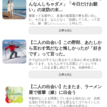
んなんしちゃダメ」「今日だけお願
い」の攻防の末…
腰振ってる最中に、友達の披露宴の事を思い出し
た。そのまま、なんとなく「結婚してくれ」って言
った。嫁「嬉しいぃぃぃぃ」と叫んで...
記事を読む
【二人の出会い】この野郎、あたしか
ら言わす気だなと悔しかったが「好き
です」って言った。
今では2人の子どもに恵まれて人並みに幸せな家庭を
築いてます。もちろん今でも旦那にゾッコンです。
＞＞ このまま愛し続けてくれ。夫婦仲良く...
記事を読む
【二人の出会い】たまたま、ラーメン
屋で後輩（嫁）に出会う
年齢的なことも関係しているかも知れないが、自然
な流れで付き合い、大きな壁もなくゴールインした
カップルでしょうか。二人の幸せを祈るよ。 ...