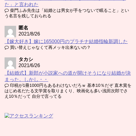
た」と言われた
柴門ふみ先生は「結婚とは男女が手をつないで眠ること」とい
う名言を残しておられる
匿名
2021/8/26
【嫁大好き】嫁に165000円のプラチナ結婚指輪新調した
買い替えじゃなくて再メッキ出来ないの？
タカシ
2021/6/26
【結婚式】新郎が小説家への道が開けそうになり結婚が決
まった。しかし・・
印税が1冊1000円もあるわけないだろｗ 基本10％だぞ 直木賞を
はじめ名だたる文学賞を取りまくり、映画化も多い浅田次郎でさ
え10％だって 自分で言ってる