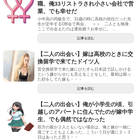
職、俺33リストラされ小さい会社で営
業、でも幸せだ
小中高の同級生で、31歳の時に高校の担任だった先
生が定年するOB会で再会。 ＞＞ 二人とも独身、
ここで出会えたのは運命婚？お幸せに。 ...
記事を読む
【二人の出会い】嫁は高校のときに交
換留学で来てたドイツ人
昔交換留学で来た嫁にひたすら日本語で話しかける
という嫌がらせにも見えることをした。最初は困っ
た顔をしてた嫁も・・・
記事を読む
【二人の出会い】俺が小学生の頃、引
越しのアパートに住んでたのが嫁中学
生、でも偶然ではなかった
双方の親が２人ともいない場合は、俺と嫁が一緒に
過ごすこともよくあった。こういう日が週に２～３
日はあったと思う・・