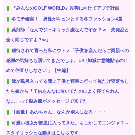
『みんなのGOLF WORLD』改善に向けてアプデ計画
冬モテ確実！ 男性がキュンとする冬ファッション4選
薬剤師「なんでジェネリック嫌なんですか？ｗ 先発品と
全く同じですよ？w」
虐待されて育った私にウトメ「子供を産んだらご両親への
感謝の気持ちも湧いてきたでしょ。いい加減に意地貼るの止
めて仲直りしなさい 」【中編】
嫁が風呂入ってる間に子供と寝室に行って俺だけ寝落ちし
たら嫁から「子供あんなに泣いてたのによく寝てられん
な…」って恨み節がメッセージで来てた
【画像】あのちゃん、なんか別人になる・・・
可愛い彼女が部屋に入ってきた。もしかしてニンジャ？→
スタイリッシュな動きはこちらです…