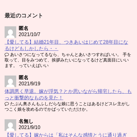
最近のコメント
匿名
2021/10/7
【愛してる】結婚21年目、つきあいはじめて28年目にな
るけどもしかしたら・・
あいさつになってるなら、ちゃんとあいさつすればいい。 手を
取って、目をみつめて、挨拶みたいになってるけど真面目にいい
ます。 っていえばいい
匿名
2021/9/19
体調悪く早退。嫁が浮気？とか思いながら帰宅したら、も
っと衝撃的なものを見た！
たぶん奥さんもふしだらな娘に思うことはあるけどスレ主がし
つこく娘を攻めるのでかばっていただけか。
名無し
2021/9/10
【愛してる】嫁からは「私はそんな感情とうに通り過ぎ