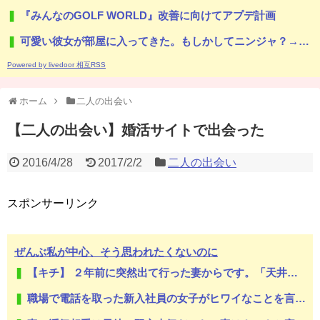
『みんなのGOLF WORLD』改善に向けてアプデ計画
可愛い彼女が部屋に入ってきた。もしかしてニンジャ？→スタイリッシュな動きはこちらです…
Powered by livedoor 相互RSS
ホーム
二人の出会い
【二人の出会い】婚活サイトで出会った
2016/4/28
2017/2/2
二人の出会い
スポンサーリンク
ぜんぶ私が中心、そう思われたくないのに
【キチ】 ２年前に突然出て行った妻からです。「天井にへばりついてニタニタ笑ってないで出て行って！」【怖】
職場で電話を取った新入社員の女子がヒワイなことを言われてショックを受けたことがあった