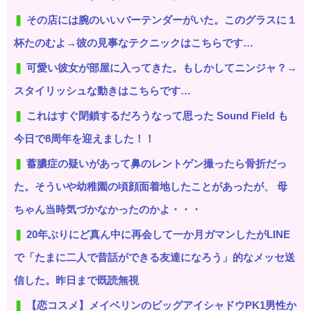
その店には腕のいいバーテンダーがいた。このグラスに１
杯たのむよ→彼の見事なテクニックはこちらです…
可愛い彼女が部屋に入ってきた。もしかしてニンジャ？→
スタイリッシュな動きはこちらです…
これはすぐ閉鎖するだろうなって思った Sound Field も
今日で8周年を迎えました！！
蓄膿症の疑いがあって鼻のレントゲン撮ったら骨折だっ
た。そういや幼稚園の頃顔面着地したことがあったが、 母
ちゃん当時気づかなかったのかよ・・・
20年ぶりにど真ん中に再会して一か月ガマンしたがLINE
で「たまに二人で昔話ができる友達になろう」的なメッセ送
信した。昨日まで既読無視
【恋コスメ】メイベリンのビッグアイシャドウPK1男性か