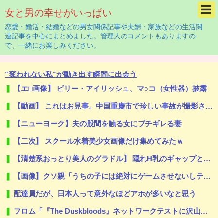
女と男の幸せがいっぱい
恋愛・婚活・結婚などの男女関係記事や夫婦・家族などの生活関
連記事を中心にまとめました。管理人のコメントもありますの
で、一緒にお楽しみください。
“変われない私”が動き出す瞬間に出会う
【エ□画像】 ビリー・アイリッシュ、マ○コ（女性器）披露
【動画】 これはお見事。中国重慶市で珍しい事故が撮影される。
【ニューヨーク】夫の股間を触る女にブチギレる妻
【二次】 スクール水着美少女画像だけ集めてみたｗ
【清楚系おっとり美人のグラドル】 隠れH乳のギャップと電マオナ●ーを堪能する
【画像】クソ親「うちの子には絶対にゲームさせないしテレビも見させない！！！！！」
配達員だが、日本人って意外なほどアホが多いなと思う
フロム「『The Duskbloods』ネットワークテストに沢山のご応募をいただき誠にありがとうございました｡」