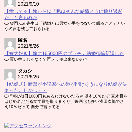
2021/9/10
【愛してる】嫁からは「私はそんな感情とうに通り過ぎ
た」と言われた
柴門ふみ先生は「結婚とは男女が手をつないで眠ること」とい
う名言を残しておられる
匿名
2021/8/26
【嫁大好き】嫁に165000円のプラチナ結婚指輪新調した
買い替えじゃなくて再メッキ出来ないの？
タカシ
2021/6/26
【結婚式】新郎が小説家への道が開けそうになり結婚が決
まった。しかし・・
印税が1冊1000円もあるわけないだろｗ 基本10％だぞ 直木賞を
はじめ名だたる文学賞を取りまくり、映画化も多い浅田次郎でさ
え10％だって 自分で言ってる