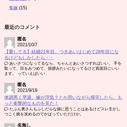
鬼嫁
(15)
最近のコメント
匿名
2021/10/7
【愛してる】結婚21年目、つきあいはじめて28年目にな
るけどもしかしたら・・
あいさつになってるなら、ちゃんとあいさつすればいい。 手を
取って、目をみつめて、挨拶みたいになってるけど真面目にいい
ます。 っていえばいい
匿名
2021/9/19
体調悪く早退。嫁が浮気？とか思いながら帰宅したら、も
っと衝撃的なものを見た！
たぶん奥さんもふしだらな娘に思うことはあるけどスレ主がし
つこく娘を攻めるのでかばっていただけか。
名無し