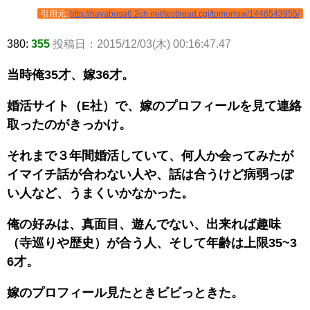
引用元:
http://hayabusa6.2ch.net/test/read.cgi/tomorrow/1446543955/
380:
355
投稿日：2015/12/03(木) 00:16:47.47
当時俺35才、嫁36才。
婚活サイト（E社）で、嫁のプロフィールを見て連絡
取ったのがきっかけ。
それまで３年間婚活していて、何人か会ってみたが
イマイチ話が合わない人や、話は合うけど病弱っぽ
い人など、うまくいかなかった。
俺の好みは、真面目、遊んでない、出来れば趣味
（寺巡りや歴史）が合う人、そして年齢は上限35~3
6才。
嫁のプロフィール見たときビビっときた。