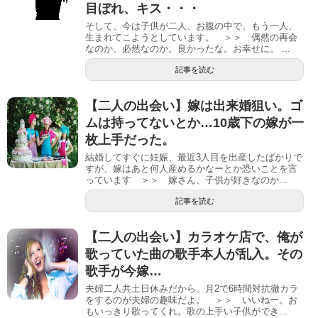
目ぼれ、キス・・・
そして、今は子供が二人、お腹の中で、もう一人、
生まれてこようとしています。 ＞＞ 偶然の再会
なのか、必然なのか。良かったな。お幸せに。 ...
記事を読む
【二人の出会い】嫁は出来婚狙い。ゴ
ムは持ってないとか…10歳下の嫁が一
枚上手だった。
結婚してすぐに妊娠、最近3人目を出産したばかりで
すが、嫁はあと何人産めるかなーとか恐いことを言
っています ＞＞ 嫁さん、子供が好きなのか...
記事を読む
【二人の出会い】カラオケ店で、俺が
歌っていた曲の歌手本人が乱入。その
歌手が今嫁…
夫婦二人共土日休みだから、月2で6時間対抗徹カラ
をするのが夫婦の趣味だよ。 ＞＞ いいねー。お
もいっきり歌ってくれ。歌の上手い子供ができ...