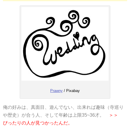
Prawny
/ Pixabay
俺の好みは、真面目、遊んでない、出来れば趣味（寺巡り
や歴史）が合う人、そして年齢は上限35~36才。
＞＞
ぴったりの人が見つかったんだ。