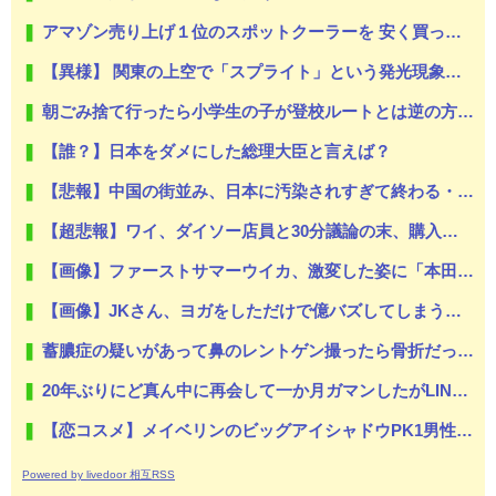
アマゾン売り上げ１位のスポットクーラーを 安く買った 今日設置する 予定だが多少でも涼しくなったら良いな
【異様】 関東の上空で「スプライト」という発光現象が観測される！多くの人が地上から天変地異のような光景を目撃
朝ごみ捨て行ったら小学生の子が登校ルートとは逆の方に歩いてた
【誰？】日本をダメにした総理大臣と言えば？
【悲報】中国の街並み、日本に汚染されすぎて終わる・・・
【超悲報】ワイ、ダイソー店員と30分議論の末、購入を決定ｗｗ
【画像】ファーストサマーウイカ、激変した姿に「本田望結ちゃんかと」
【画像】JKさん、ヨガをしただけで億バズしてしまう…
蓄膿症の疑いがあって鼻のレントゲン撮ったら骨折だった。そういや幼稚園の頃顔面着地したことがあったが、 母ちゃん当時気づかなかったのかよ・・・
20年ぶりにど真ん中に再会して一か月ガマンしたがLINEで「たまに二人で昔話ができる友達になろう」的なメッセ送信した。昨日まで既読無視
【恋コスメ】メイベリンのビッグアイシャドウPK1男性からの評判めちゃくちゃ良い。
Powered by livedoor 相互RSS