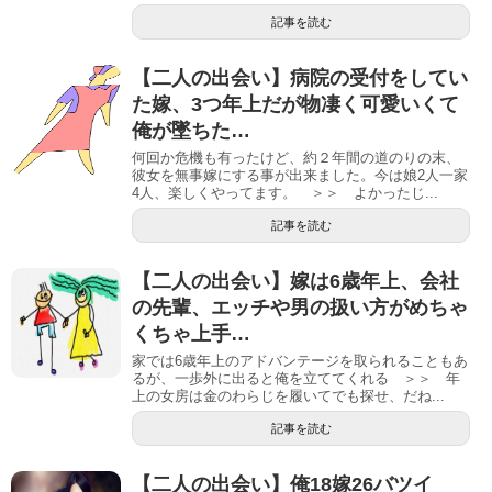
記事を読む
【二人の出会い】病院の受付をしてい
た嫁、3つ年上だが物凄く可愛いくて
俺が墜ちた…
何回か危機も有ったけど、約２年間の道のりの末、
彼女を無事嫁にする事が出来ました。今は娘2人一家
4人、楽しくやってます。 ＞＞ よかったじ...
記事を読む
【二人の出会い】嫁は6歳年上、会社
の先輩、エッチや男の扱い方がめちゃ
くちゃ上手…
家では6歳年上のアドバンテージを取られることもあ
るが、一歩外に出ると俺を立ててくれる ＞＞ 年
上の女房は金のわらじを履いてでも探せ、だね...
記事を読む
【二人の出会い】俺18嫁26バツイ