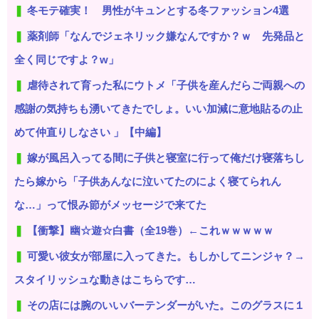
冬モテ確実！ 男性がキュンとする冬ファッション4選
薬剤師「なんでジェネリック嫌なんですか？ｗ 先発品と
全く同じですよ？w」
虐待されて育った私にウトメ「子供を産んだらご両親への
感謝の気持ちも湧いてきたでしょ。いい加減に意地貼るの止
めて仲直りしなさい 」【中編】
嫁が風呂入ってる間に子供と寝室に行って俺だけ寝落ちし
たら嫁から「子供あんなに泣いてたのによく寝てられん
な…」って恨み節がメッセージで来てた
【衝撃】幽☆遊☆白書（全19巻）←これｗｗｗｗｗ
可愛い彼女が部屋に入ってきた。もしかしてニンジャ？→
スタイリッシュな動きはこちらです…
その店には腕のいいバーテンダーがいた。このグラスに１