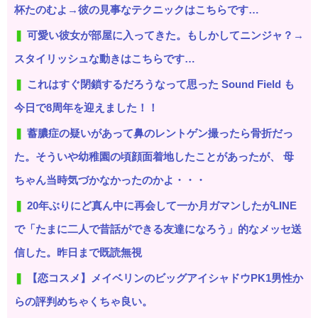
杯たのむよ→彼の見事なテクニックはこちらです…
可愛い彼女が部屋に入ってきた。もしかしてニンジャ？→
スタイリッシュな動きはこちらです…
これはすぐ閉鎖するだろうなって思った Sound Field も
今日で8周年を迎えました！！
蓄膿症の疑いがあって鼻のレントゲン撮ったら骨折だっ
た。そういや幼稚園の頃顔面着地したことがあったが、 母
ちゃん当時気づかなかったのかよ・・・
20年ぶりにど真ん中に再会して一か月ガマンしたがLINE
で「たまに二人で昔話ができる友達になろう」的なメッセ送
信した。昨日まで既読無視
【恋コスメ】メイベリンのビッグアイシャドウPK1男性か
らの評判めちゃくちゃ良い。