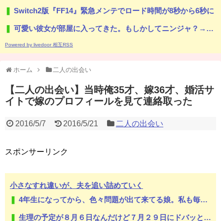
Switch2版『FF14』緊急メンテでロード時間が8秒から6秒に
可愛い彼女が部屋に入ってきた。もしかしてニンジャ？→スタイリッシュな動きはこちらです…
Powered by livedoor 相互RSS
ホーム
二人の出会い
【二人の出会い】当時俺35才、嫁36才、婚活サ
イトで嫁のプロフィールを見て連絡取った
2016/5/7
2016/5/21
二人の出会い
スポンサーリンク
小さなすれ違いが、夫を追い詰めていく
4年生になってから、色々問題が出て来てる娘。私も毎日怒鳴り続けるのに疲れて体調崩し...
生理の予定が８月６日なんだけど７月２９日にドバッと鮮血でたから生理かな？って思ったのよね