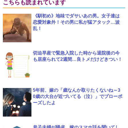
こちらも読まれています
《馴初め》地味でダサいあの男。女子達は
恋愛対象外！その男に私が猛アタック…波
乱！
切迫早産で緊急入院した時から退院後の今
も居座られて2週間…良トメだけどきつい！
5年前、嫁の「歳なんか取りたくないね～3
0歳の大台が近づいてる（泣）」でプローポ
ーズしたよ
息子夫婦が帰省、嫁のスマホ話を聞いてし