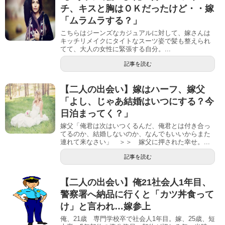
チ、キスと胸はＯＫだったけど・・嫁
「ムラムラする？」
こちらはジーンズなカジュアルに対して、嫁さんは
キッチリメイクにタイトなスーツ姿で髪も整えられ
てて、大人の女性に緊張する自分。...
記事を読む
【二人の出会い】嫁はハーフ、嫁父
「よし、じゃあ結婚はいつにする？今
日泊まってく？」
嫁父「俺君は次はいつくるんだ、俺君とは付き合っ
てるのか、結婚しないのか、なんでもいいからまた
連れて来なさい」 ＞＞ 嫁父に押された幸せ。...
記事を読む
【二人の出会い】俺21社会人1年目、
警察署へ納品に行くと「カツ丼食って
け」と言われ…嫁参上
俺、21歳 専門学校卒で社会人1年目。嫁、25歳、短