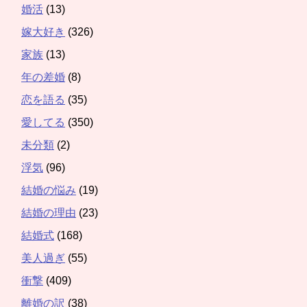
婚活
(13)
嫁大好き
(326)
家族
(13)
年の差婚
(8)
恋を語る
(35)
愛してる
(350)
未分類
(2)
浮気
(96)
結婚の悩み
(19)
結婚の理由
(23)
結婚式
(168)
美人過ぎ
(55)
衝撃
(409)
離婚の訳
(38)