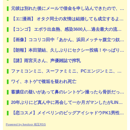
元彼は別れた後にメールで借金を申し込んできたので、会ってその場で消費者金融へ連れて行った…
【エ□漫画】 オタク同士の友情は結婚しても成立するよね？ 〜元・女友達と不倫セッ●ス〜
【コンゴ】 エボラ出血熱、感染3600人…過去最大の流行に
【画像】ココリコ田中「あかん、浜田メッチャ腹立つ奴やなぁ･････････せや！」⇒！！
【朗報】本田望結、久しぶりにセクシー投稿！やっぱりお胸がでかかった！
【謎】雨宮天さん、声優雑誌で搾乳
ファミコンミニ、スーファミミニ、PCエンジンミニ、メガドラミニ、ネオジオミニ
ワイ、ネトゲで複垢を疑われ死亡
蓄膿症の疑いがあって鼻のレントゲン撮ったら骨折だった。そういや幼稚園の頃顔面着地したことがあったが、 母ちゃん当時気づかなかったのかよ・・・
20年ぶりにど真ん中に再会して一か月ガマンしたがLINEで「たまに二人で昔話ができる友達になろう」的なメッセ送信した。昨日まで既読無視
【恋コスメ】メイベリンのビッグアイシャドウPK1男性からの評判めちゃくちゃ良い。
Powered by livedoor 相互RSS