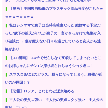
【動画】中国製自動車のプラスチック部品強度がこちらｗ
ｗｗｗｗｗｗｗｗ
私はシンママで息子は当時高校生だった 結婚する予定だ
った7歳下の彼氏がいたが息子の一言がきっかけで亀裂が入
り破談に → 傷が癒えない日々を過ごしていると友人から連
絡があり…
【エ□漫画】 エ●チでだらしなく変貌してしまったいとこ
のお姉ちゃんにチン●ン搾り取られちゃうショタ君…！
スマスロSAO2のガラス、粉々になってしまう…役物が近
いのが原因！？
【悲報】ロシア、じわじわと逝き始める
主人公の実父←強い 主人公の実姉←クソ強い 主人公の
実兄←こいつ