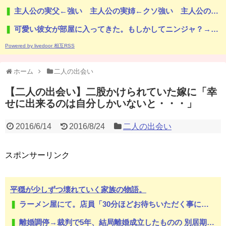
主人公の実父←強い 主人公の実姉←クソ強い 主人公の実兄←こいつ
可愛い彼女が部屋に入ってきた。もしかしてニンジャ？→スタイリッシュな動きはこちらです…
Powered by livedoor 相互RSS
ホーム
二人の出会い
【二人の出会い】二股かけられていた嫁に「幸
せに出来るのは自分しかいないと・・・」
2016/6/14
2016/8/24
二人の出会い
スポンサーリンク
平穏が少しずつ壊れていく家族の物語。
ラーメン屋にて。店員「30分ほどお待ちいただく事になります」友人「あ、じゃあいいです」→店を出た友人「ラーメン店Aに行こう」俺「え？」→その店までの距離は…
離婚調停→裁判で5年、結局離婚成立したものの 別居期間中の生活費で1000万近くむしりとられた。【胸糞】