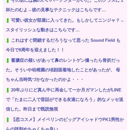
その店には腕のいいバーテンダーがいた。このグラスに１
杯たのむよ→彼の見事なテクニックはこちらです…
可愛い彼女が部屋に入ってきた。もしかしてニンジャ？→
スタイリッシュな動きはこちらです…
これはすぐ閉鎖するだろうなって思った Sound Field も
今日で8周年を迎えました！！
蓄膿症の疑いがあって鼻のレントゲン撮ったら骨折だっ
た。そういや幼稚園の頃顔面着地したことがあったが、 母
ちゃん当時気づかなかったのかよ・・・
20年ぶりにど真ん中に再会して一か月ガマンしたがLINE
で「たまに二人で昔話ができる友達になろう」的なメッセ送
信した。昨日まで既読無視
【恋コスメ】メイベリンのビッグアイシャドウPK1男性か
らの評判めちゃくちゃ良い。