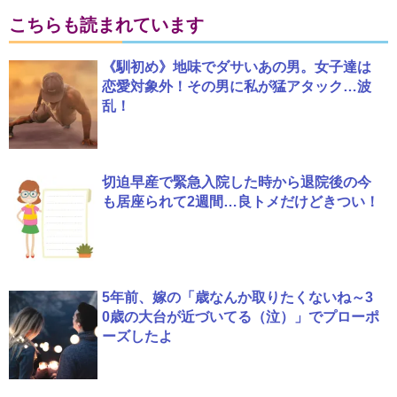
こちらも読まれています
《馴初め》地味でダサいあの男。女子達は
恋愛対象外！その男に私が猛アタック…波
乱！
切迫早産で緊急入院した時から退院後の今
も居座られて2週間…良トメだけどきつい！
5年前、嫁の「歳なんか取りたくないね～3
0歳の大台が近づいてる（泣）」でプローポ
ーズしたよ