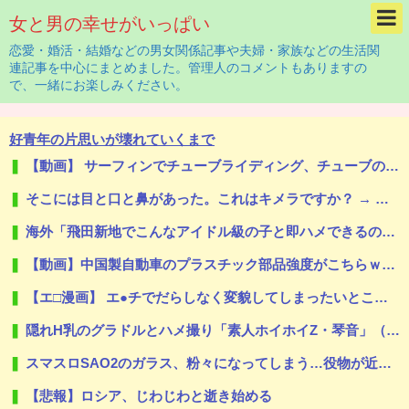
女と男の幸せがいっぱい
恋愛・婚活・結婚などの男女関係記事や夫婦・家族などの生活関
連記事を中心にまとめました。管理人のコメントもありますの
で、一緒にお楽しみください。
好青年の片思いが壊れていくまで
【動画】 サーフィンでチューブライディング、チューブの中からの映像が凄い
そこには目と口と鼻があった。これはキメラですか？ → 謎の生物はこちらです…
海外「飛田新地でこんなアイドル級の子と即ハメできるのかよ」⇒ 晒された無修正動画がコチラ
【動画】中国製自動車のプラスチック部品強度がこちらｗｗｗｗｗｗｗｗｗ
【エ□漫画】 エ●チでだらしなく変貌してしまったいとこのお姉ちゃんにチン●ン搾り取られちゃうショタ君…！
隠れH乳のグラドルとハメ撮り「素人ホイホイZ・琴音」（綾瀬ことね）
スマスロSAO2のガラス、粉々になってしまう…役物が近いのが原因！？
【悲報】ロシア、じわじわと逝き始める