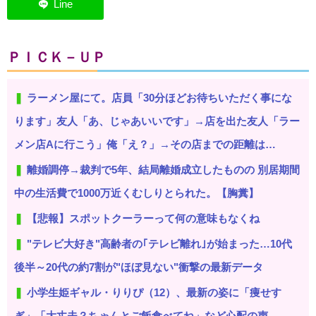
ＰＩＣＫ－ＵＰ
ラーメン屋にて。店員「30分ほどお待ちいただく事にな
ります」友人「あ、じゃあいいです」→店を出た友人「ラー
メン店Aに行こう」俺「え？」→その店までの距離は…
離婚調停→裁判で5年、結局離婚成立したものの 別居期間
中の生活費で1000万近くむしりとられた。【胸糞】
【悲報】スポットクーラーって何の意味もなくね
"テレビ大好き"高齢者の｢テレビ離れ｣が始まった…10代
後半～20代の約7割が"ほぼ見ない"衝撃の最新データ
小学生姫ギャル・りりぴ（12）、最新の姿に「痩せす
ぎ」「大丈夫？ちゃんとご飯食べてね」など心配の声