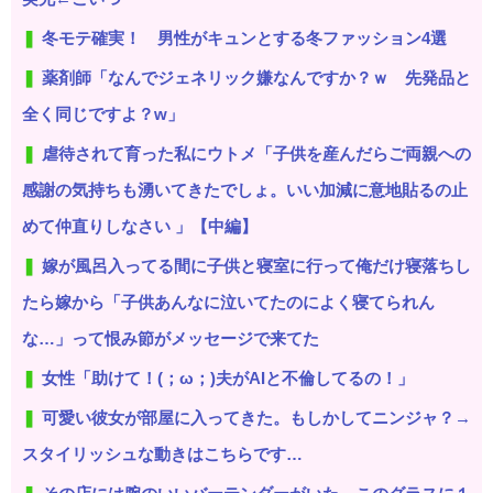
冬モテ確実！ 男性がキュンとする冬ファッション4選
薬剤師「なんでジェネリック嫌なんですか？ｗ 先発品と
全く同じですよ？w」
虐待されて育った私にウトメ「子供を産んだらご両親への
感謝の気持ちも湧いてきたでしょ。いい加減に意地貼るの止
めて仲直りしなさい 」【中編】
嫁が風呂入ってる間に子供と寝室に行って俺だけ寝落ちし
たら嫁から「子供あんなに泣いてたのによく寝てられん
な…」って恨み節がメッセージで来てた
女性「助けて！(；ω；)夫がAIと不倫してるの！」
可愛い彼女が部屋に入ってきた。もしかしてニンジャ？→
スタイリッシュな動きはこちらです…