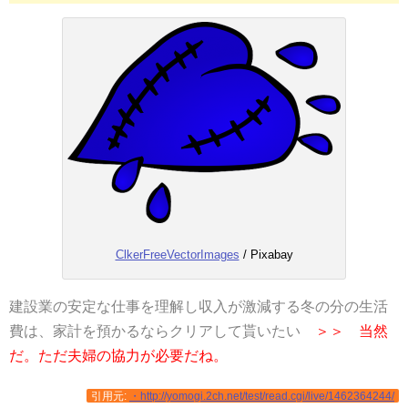
ClkerFreeVectorImages
/ Pixabay
建設業の安定な仕事を理解し収入が激減する冬の分の生活
費は、家計を預かるならクリアして貰いたい
＞＞ 当然
だ。ただ夫婦の協力が必要だね。
引用元:
・http://yomogi.2ch.net/test/read.cgi/live/1462364244/