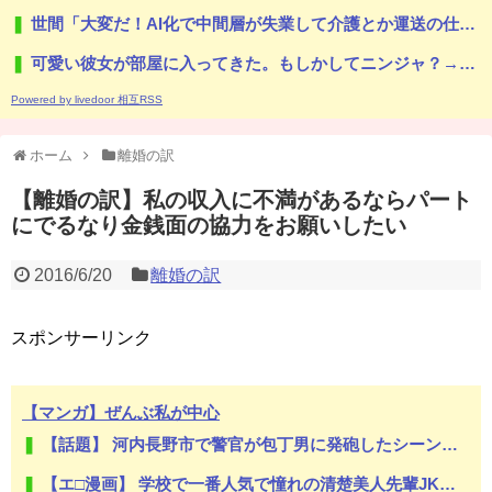
世間「大変だ！AI化で中間層が失業して介護とか運送の仕事するしか無くなるぞ！」←うん…うん？
可愛い彼女が部屋に入ってきた。もしかしてニンジャ？→スタイリッシュな動きはこちらです…
Powered by livedoor 相互RSS
ホーム
離婚の訳
【離婚の訳】私の収入に不満があるならパート
にでるなり金銭面の協力をお願いしたい
2016/6/20
離婚の訳
スポンサーリンク
【マンガ】ぜんぶ私が中心
【話題】 河内長野市で警官が包丁男に発砲したシーンのモザ無し映像が公開される。
【エ□漫画】 学校で一番人気で憧れの清楚美人先輩JKに何故か突然エ□動画撮影の竿役を頼まれて…！？