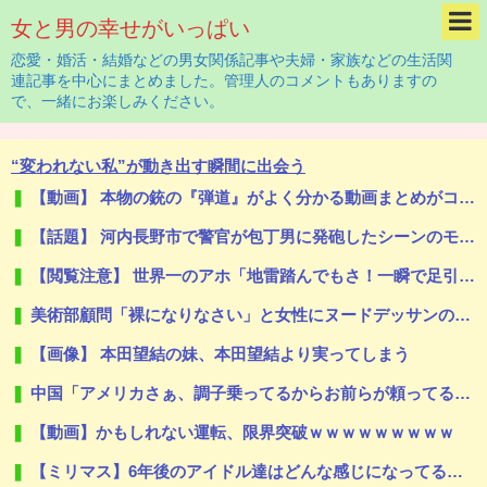
女と男の幸せがいっぱい
恋愛・婚活・結婚などの男女関係記事や夫婦・家族などの生活関
連記事を中心にまとめました。管理人のコメントもありますの
で、一緒にお楽しみください。
“変われない私”が動き出す瞬間に出会う
【動画】 本物の銃の『弾道』がよく分かる動画まとめがコチラｗｗｗ！！
【話題】 河内長野市で警官が包丁男に発砲したシーンのモザ無し映像が公開される。
【閲覧注意】 世界一のアホ「地雷踏んでもさ！一瞬で足引けば問題なくね？ｗ」⇒ 実践した結果
美術部顧問「裸になりなさい」と女性にヌードデッサンの指導をして逮捕
【画像】 本田望結の妹、本田望結より実ってしまう
中国「アメリカさぁ、調子乗ってるからお前らが頼ってる軍用中国ドローン輸出禁止するわw」
【動画】かもしれない運転、限界突破ｗｗｗｗｗｗｗｗｗ
【ミリマス】6年後のアイドル達はどんな感じになってるんだろう