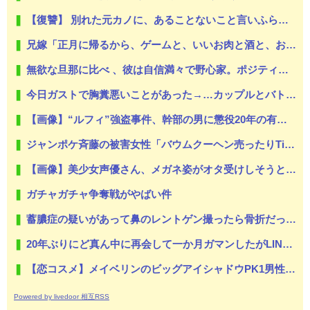
【復讐】 別れた元カノに、あることないこと言いふらされた。DTだったとか、早いとか、首絞めながらやるとか特殊な○癖があるとか
兄嫁「正月に帰るから、ゲームと、いいお肉と酒と、お風呂グッズの準備しとけよ」寝起きの私「知るかボケ」兄嫁「キィィィィー！！！！」私「あ…」
無欲な旦那に比べ 、彼は自信満々で野心家。ポジティブな彼に惹かれバイト後や休みの日に会うようになり、男女の関係になるまで時間はいらなかった... だが彼はただのバカだったｗ
今日ガストで胸糞悪いことがあった→…カップルとバトルしてあわや警察沙汰だったんだがどっちが悪い？
【画像】“ルフィ”強盗事件、幹部の男に懲役20年の有罪判決確定！！！
ジャンポケ斉藤の被害女性「バウムクーヘン売ったりTikTokライブしててムカついたから示談しなかった」
【画像】美少女声優さん、メガネ姿がオタ受けしそうと話題に・・・
ガチャガチャ争奪戦がやばい件
蓄膿症の疑いがあって鼻のレントゲン撮ったら骨折だった。そういや幼稚園の頃顔面着地したことがあったが、 母ちゃん当時気づかなかったのかよ・・・
20年ぶりにど真ん中に再会して一か月ガマンしたがLINEで「たまに二人で昔話ができる友達になろう」的なメッセ送信した。昨日まで既読無視
【恋コスメ】メイベリンのビッグアイシャドウPK1男性からの評判めちゃくちゃ良い。
Powered by livedoor 相互RSS