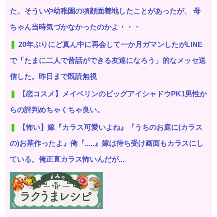
た。そういや幼稚園の頃顔面着地したことがあったが、 母
ちゃん当時気づかなかったのかよ・・・
20年ぶりにど真ん中に再会して一か月ガマンしたがLINE
で「たまに二人で昔話ができる友達になろう」的なメッセ送
信した。昨日まで既読無視
【恋コスメ】メイベリンのビッグアイシャドウPK1男性か
らの評判めちゃくちゃ良い。
【怖い】嫁『カラス可愛いよね』『うちのお庭に(カラス
の)お墓作ったよ』俺『.....』嫁は待ち受け画面もカラスにし
ている。俺正直カラス怖いんだが...