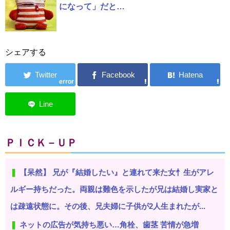
になって」だと…
シェアする
error
ＰＩＣＫ－ＵＰ
【呆然】 兄が『結婚したい』と連れて来た女忄生がアレ
ルギー持ちだった。両親は難色を示したが兄は結婚し実家と
は疎遠状態に。その後、兄夫婦に子供が2人生まれたが...
ネットの広告が気持ち悪い…角栓、歯茎 苦情が急増