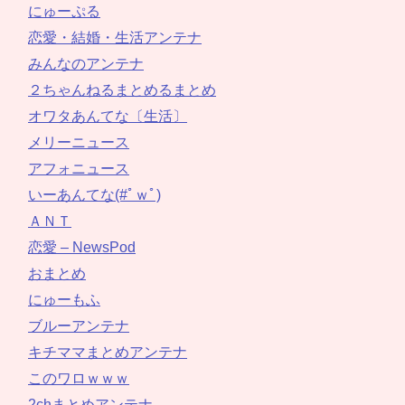
にゅーぷる
恋愛・結婚・生活アンテナ
みんなのアンテナ
２ちゃんねるまとめるまとめ
オワタあんてな〔生活〕
メリーニュース
アフォニュース
いーあんてな(#ﾟｗﾟ)
ＡＮＴ
恋愛 – NewsPod
おまとめ
にゅーもふ
ブルーアンテナ
キチママまとめアンテナ
このワロｗｗｗ
2chまとめアンテナ