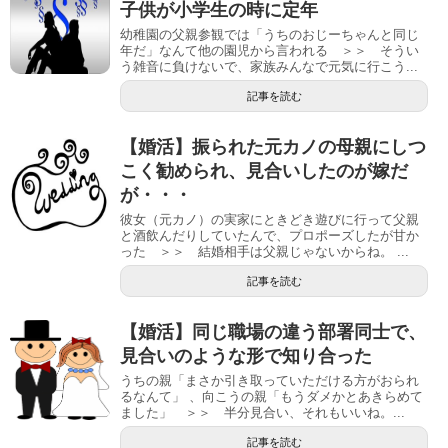
子供が小学生の時に定年
幼稚園の父親参観では「うちのおじーちゃんと同じ
年だ」なんて他の園児から言われる ＞＞ そうい
う雑音に負けないで、家族みんなで元気に行こう...
記事を読む
【婚活】振られた元カノの母親にしつ
こく勧められ、見合いしたのが嫁だ
が・・・
彼女（元カノ）の実家にときどき遊びに行って父親
と酒飲んだりしていたんで、プロポーズしたが甘か
った ＞＞ 結婚相手は父親じゃないからね。 ...
記事を読む
【婚活】同じ職場の違う部署同士で、
見合いのような形で知り合った
うちの親「まさか引き取っていただける方がおられ
るなんて」 、向こうの親「もうダメかとあきらめて
ました」 ＞＞ 半分見合い、それもいいね。...
記事を読む