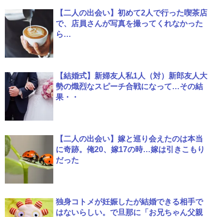
【二人の出会い】初めて2人で行った喫茶店
で、店員さんが写真を撮ってくれなかった
ら…
【結婚式】新婦友人私1人（対）新郎友人大
勢の熾烈なスピーチ合戦になって…その結
果・・
【二人の出会い】嫁と巡り会えたのは本当
に奇跡。俺20、嫁17の時…嫁は引きこもり
だった
独身コトメが妊娠したが結婚できる相手で
はないらしい。で旦那に「お兄ちゃん父親