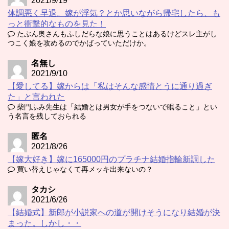
2021/9/19
体調悪く早退。嫁が浮気？とか思いながら帰宅したら、も
っと衝撃的なものを見た！
たぶん奥さんもふしだらな娘に思うことはあるけどスレ主がし
つこく娘を攻めるのでかばっていただけか。
名無し
2021/9/10
【愛してる】嫁からは「私はそんな感情とうに通り過ぎ
た」と言われた
柴門ふみ先生は「結婚とは男女が手をつないで眠ること」とい
う名言を残しておられる
匿名
2021/8/26
【嫁大好き】嫁に165000円のプラチナ結婚指輪新調した
買い替えじゃなくて再メッキ出来ないの？
タカシ
2021/6/26
【結婚式】新郎が小説家への道が開けそうになり結婚が決
まった。しかし・・