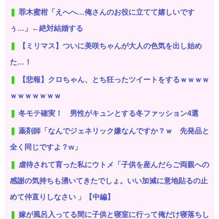
罪木蜜柑「えへへ…俺さんのお役に立てて嬉しいです
ぅ…」←絶対結婚する
【ミリマス】ついに美咲ちゃんが大人の色気を出し始め
た…！
【悲報】クロちゃん、とち狂ったツイートをするｗｗｗｗ
ｗｗｗｗｗｗｗ
冬モテ確実！ 男性がキュンとする冬ファッション4選
薬剤師「なんでジェネリック嫌なんですか？ｗ 先発品と
全く同じですよ？w」
虐待されて育った私にウトメ「子供を産んだらご両親への
感謝の気持ちも湧いてきたでしょ。いい加減に意地貼るの止
めて仲直りしなさい 」【中編】
嫁が風呂入ってる間に子供と寝室に行って俺だけ寝落ちし