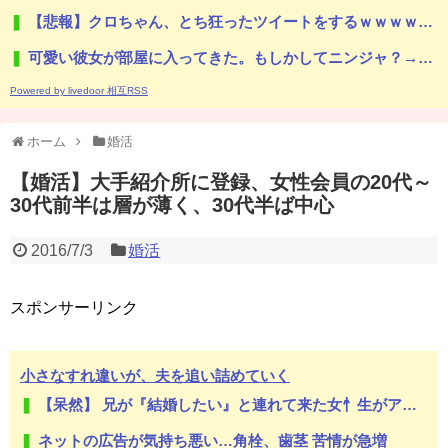
【悲報】クロちゃん、とち狂ったツイートをするｗｗｗｗｗｗｗｗｗｗｗ
可愛い彼女が部屋に入ってきた。もしかしてニンジャ？→スタイリッシュな動きはこちらです…
Powered by livedoor 相互RSS
ホーム
婚活
【婚活】大手紹介所に登録、女性会員の20代～
30代前半は層が薄く、30代半ば中心
2016/7/3
婚活
スポンサーリンク
小さなすれ違いが、夫を追い詰めていく
【呆然】 兄が『結婚したい』と連れて来た女忄生がアレルギー持ちだった。両親は難色を示したが兄は結婚し実家とは疎遠状態に。その後、兄夫婦に子供が2人生まれたが...
ネットの広告が気持ち悪い…角栓、歯茎 苦情が急増