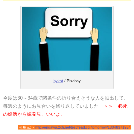
bykst
/ Pixabay
今度は30～34歳で諸条件の折り合えそうな人を抽出して、
毎週のようにお見合いを繰り返していました
＞＞ 必死
の婚活から嫁発見、いいよ。
引用元: ・
http://engawa.2ch.net/test/read.cgi/tomorrow/1334837193/