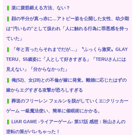
楽に腹筋鍛える方法、ない？
顔の半分が真っ赤に…アトピー姿を公開した女性、幼少期
は“汚いもの”として扱われ「人に触れる行為に罪悪感を持っ
ていた」
「年と言ったらそれまでだが…」〝ふっくら激変〟GLAY
TERU、55歳姿に「人として好きすぎる」「TERUさんには
見えない」「分からなかった」
俺(52)、女(28)との不倫が嫁に発覚。離婚に応じたはずの
嫁からエグすぎる攻撃が恐ろしすぎる
葬送のフリーレン フェルンを脱がしていくエ□クリッカー
ゲーム 一級魔法使い、簡単に催眠術にかかる。
LIAR GAME -ライアーゲーム- 第17話 感想：秋山さんの
逆転の策がバレちゃった！