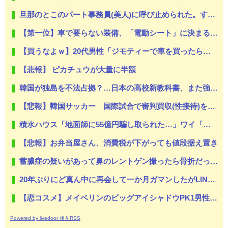
旦那のとこのパート事務員(美人)に呼び止められた。すると「あんな物(昼食)を旦那さんに食べさせるなんて信じられない！」と言い出し...
【第一位】車で要らない装備、「電動シート」に決まる・・・
【買うなよｗ】20代男性「ジモティーで車を買ったらリース車だった」53歳無職が逮捕
【悲報】 ピカチュウが大量に半額
韓国が独島を不法占拠？…日本の高校新教科書、また強引な主張＝韓国の反応
【悲報】韓国サッカー 国際試合で審判買収(性接待)をしてた模様wwwwwwwwwwwwwwwwwwwwwwwwwwwwwwwwwwwwwwwwwwwwwwwww
積水ハウス「地面師に55億円騙し取られた…」ワイ「はえーかわいそう…会社滅茶苦茶やろなぁ」
【悲報】お弁当屋さん、消費税が下がっても値段据え置き
蓄膿症の疑いがあって鼻のレントゲン撮ったら骨折だった。そういや幼稚園の頃顔面着地したことがあったが、 母ちゃん当時気づかなかったのかよ・・・
20年ぶりにど真ん中に再会して一か月ガマンしたがLINEで「たまに二人で昔話ができる友達になろう」的なメッセ送信した。昨日まで既読無視
【恋コスメ】メイベリンのビッグアイシャドウPK1男性からの評判めちゃくちゃ良い。
Powered by livedoor 相互RSS