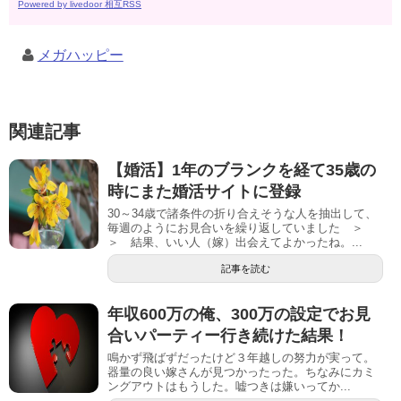
Powered by livedoor 相互RSS
メガハッピー
関連記事
【婚活】1年のブランクを経て35歳の
時にまた婚活サイトに登録
30～34歳で諸条件の折り合えそうな人を抽出して、
毎週のようにお見合いを繰り返していました ＞
＞ 結果、いい人（嫁）出会えてよかったね。...
記事を読む
年収600万の俺、300万の設定でお見
合いパーティー行き続けた結果！
鳴かず飛ばずだったけど３年越しの努力が実って。
器量の良い嫁さんが見つかったった。ちなみにカミ
ングアウトはもうした。嘘つきは嫌いってか...