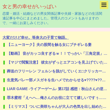
女と男の幸せがいっぱい
恋愛・婚活・結婚などの男女関係記事や夫婦・家族などの生活関
連記事を中心にまとめました。管理人のコメントもありますの
で、一緒にお楽しみください。
大変だけど幸せ。等身大の子育て物語。
【ニューヨーク】夫の股間を触る女にブチギレる妻
【動画】 音がカッコ良すぎるｗ！！でっかい「三角定規」のブーメラン！！
【マジで閲覧注意】 彼女がずっとエアコンを見上げていた。どうしたの？つけた方がいい？ → その時はまだ、本当の理由を知りませんでした…
葬送のフリーレン フェルンを脱がしていくエ□クリッカーゲーム 一級魔法使い、簡単に催眠術にかかる。
生意気バレー部メスガキを生ハメでわからせる♥️????♥️????♥️
LIAR GAME -ライアーゲーム- 第17話 感想：秋山さんの逆転の策がバレちゃった！
罪木蜜柑「えへへ…俺さんのお役に立てて嬉しいですぅ…」←絶対結婚する
【ミリマス】ついに美咲ちゃんが大人の色気を出し始めた…！