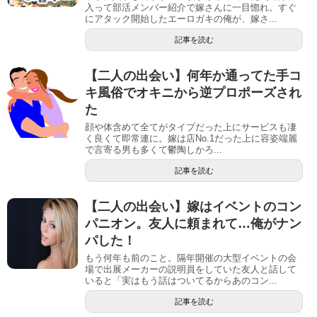
入って部活メンバー紹介で嫁さんに一目惚れ。すぐ
にアタック開始したエーロガキの俺が、嫁さ...
記事を読む
【二人の出会い】何年か通ってた手コ
キ風俗でオキニから逆プロポーズされ
た
顔や体含めて全てがタイプだった上にサービスも凄
く良くて即常連に。嫁は店No.1だった上に容姿端麗
で言寄る男も多くて鬱陶しかろ...
記事を読む
【二人の出会い】嫁はイベントのコン
パニオン。友人に頼まれて…俺がナン
パした！
もう何年も前のこと。隔年開催の大型イベントの会
場で出展メーカーの説明員をしていた友人と話して
いると「実はもう話はついてるからあのコン...
記事を読む