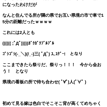
になったわけだが
なんと住んでる所が隣の県でお互い県境の市で車で1
5分の距離だったｗｗｗｗ
これには2人とも
(((((( ;ﾟДﾟ)))))ｶﾞｸｶﾞｸﾌﾞﾙﾌﾞﾙ
ｺﾞｼｺﾞｼ(-_＼)(/_-)三( ﾟДﾟ) ｽ､ｽｹﾞｰ! となり
ここまできたら祭りだ、祭りっ！！！ 今から会お
う！ となり
県境の看板の所で待ち合わせ( ﾟ∀ﾟ)人(ﾟ∀ﾟ )
初めて見る嫁は色白でそこそこ背が高くてめちゃく