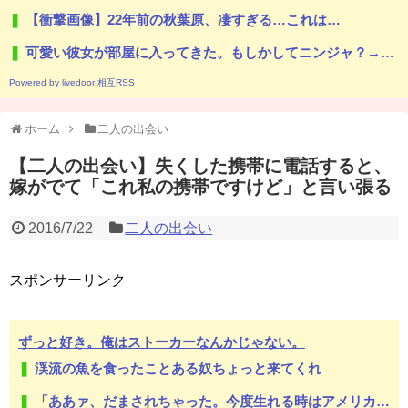
【衝撃画像】22年前の秋葉原、凄すぎる…これは…
可愛い彼女が部屋に入ってきた。もしかしてニンジャ？→スタイリッシュな動きはこちらです…
Powered by livedoor 相互RSS
ホーム
二人の出会い
【二人の出会い】失くした携帯に電話すると、
嫁がでて「これ私の携帯ですけど」と言い張る
2016/7/22
二人の出会い
スポンサーリンク
ずっと好き。俺はストーカーなんかじゃない。
渓流の魚を食ったことある奴ちょっと来てくれ
「ああァ、だまされちゃった。今度生れる時はアメリカへ生れるぞ」特攻隊員(22)が出撃前の日記に残した本音！