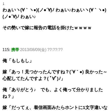
↓
わぁいヽ(∀｀ヽ●)(ノ●´∀)ﾉ わぁい♪わぁいヽ(∀｀ヽ●)
(ノ●´∀)ﾉ わぁい♪
その勢いで嫁に報告の電話を掛けたｗｗｗｗ
115:
携帯
2013/08/09(金) ??:??:??
俺「もしもし」
嫁「あっ！見つかったんですね？(´∀｀●) 良かった～
心配してたんですよ？( ﾟ∀ﾟ)ﾉ」
俺「ありがとう♪ でも、よく俺って分かりました
ね？」
嫁「だってぇ、着信画面みたらホントに1文字違いな