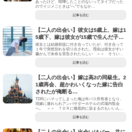
あったけど、喧嘩したことのないってタイプだった
のでイジメごときは”へ”でもなか...
記事を読む
【二人の出会い】彼女は5歳上、嫁は1
5歳下、嫁は彼女が15歳で生んだ子…
彼女とは結婚前提に付き合っていたが、付き合って
１年で突然別れを切り出された。理由は彼女がすい
臓がんで余命を宣告されたらしい ＞＞ そうい...
記事を読む
【二人の出会い】嫁は高2の同級生。2
1歳再会、超かわいくなった嫁に告白
されたが俺断る…
TDRにハマってしまった俺は年パス所有者となり、
現嫁に連れられアンバサダーホテルの式場内覧会
へ。 ＞＞ ＴＤＲに徹底的に染まるのもいいん...
記事を読む