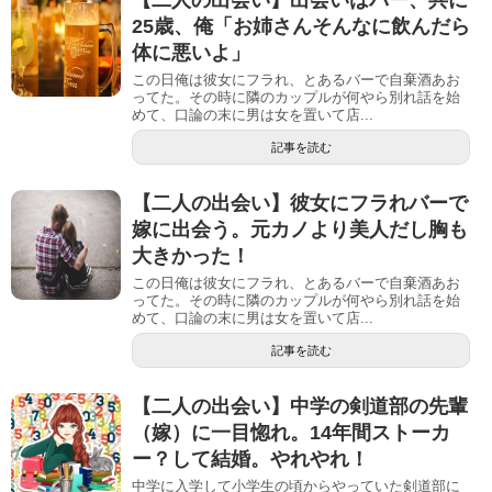
【二人の出会い】出会いはバー、共に
25歳、俺「お姉さんそんなに飲んだら
体に悪いよ」
この日俺は彼女にフラれ、とあるバーで自棄酒あお
ってた。その時に隣のカップルが何やら別れ話を始
めて、口論の末に男は女を置いて店...
記事を読む
【二人の出会い】彼女にフラれバーで
嫁に出会う。元カノより美人だし胸も
大きかった！
この日俺は彼女にフラれ、とあるバーで自棄酒あお
ってた。その時に隣のカップルが何やら別れ話を始
めて、口論の末に男は女を置いて店...
記事を読む
【二人の出会い】中学の剣道部の先輩
（嫁）に一目惚れ。14年間ストーカ
ー？して結婚。やれやれ！
中学に入学して小学生の頃からやっていた剣道部に