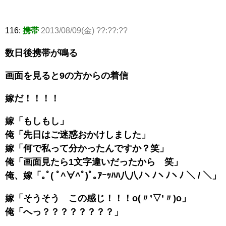
116:
携帯
2013/08/09(金) ??:??:??
数日後携帯が鳴る
画面を見ると9の方からの着信
嫁だ！！！！
嫁「もしもし」
俺「先日はご迷惑おかけしました」
嫁「何で私って分かったんですか？笑」
俺「画面見たら1文字違いだったから 笑」
俺、嫁「｡ﾟ( ﾟ^∀^ﾟ)ﾟ｡ｱｰｯﾊﾊ八八ﾉヽﾉヽﾉヽﾉ ＼ / ＼」
嫁「そうそう この感じ！！！o(〃’▽’〃)o」
俺「へっ？？？？？？？？」