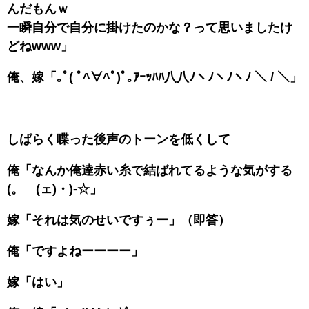
んだもんｗ
一瞬自分で自分に掛けたのかな？って思いましたけ
どねwww」
俺、嫁「｡ﾟ( ﾟ^∀^ﾟ)ﾟ｡ｱｰｯﾊﾊ八八ﾉヽﾉヽﾉヽﾉ ＼ / ＼」
しばらく喋った後声のトーンを低くして
俺「なんか俺達赤い糸で結ばれてるような気がする
(。ゝ(ェ)・)-☆」
嫁「それは気のせいですぅー」（即答）
俺「ですよねーーーー」
嫁「はい」