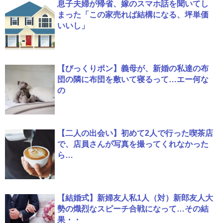
息子夫婦が帰省、嫁のスマホ話を聞いてし
まった「この家売れば結構になる、坪単価
いいし」
【びっくりポン】義母が、新婚の私達の布
団の隣に布団を敷いて寝るって…エー何な
の
【二人の出会い】初めて2人で行った喫茶店
で、店員さんが写真を撮ってくれなかった
ら…
【結婚式】新婦友人私1人（対）新郎友人大
勢の熾烈なスピーチ合戦になって…その結
果・・