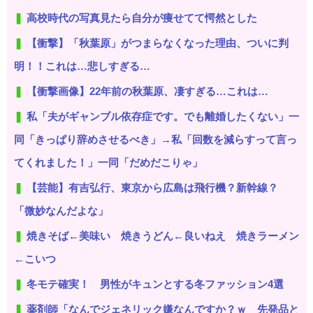
高校時代の写真見たら自分が痩せてて愕然とした
【衝撃】「秋葉原」がつまらなくなった理由、ついに判
明！！これは…悲しすぎる…
【衝撃画像】22年前の秋葉原、凄すぎる…これは…
私「夫がギャンブル依存症です。でも離婚したくない」一
同「きっぱり辞めさせるべき」→私「回数を減らすって言っ
てくれました！」一同「だめだこりゃ」
【芸能】有吉弘行、東京から広島は飛行機？新幹線？
「微妙なんだよな」
焼きそば←美味い 焼きうどん←良いねえ 焼きラーメン
←こいつ
冬モテ確実！ 男性がキュンとする冬ファッション4選
薬剤師「なんでジェネリック嫌なんですか？ｗ 先発品と