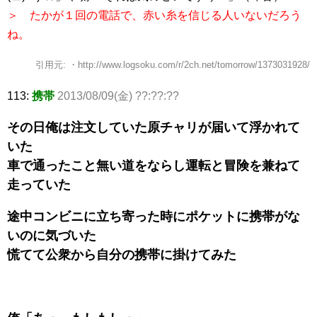
＞ たかが１回の電話で、赤い糸を信じる人いないだろう
ね。
引用元: ・http://www.logsoku.com/r/2ch.net/tomorrow/1373031928/
113:
携帯
2013/08/09(金) ??:??:??
その日俺は注文していた原チャリが届いて浮かれて
いた
車で通ったこと無い道をならし運転と冒険を兼ねて
走っていた
途中コンビニに立ち寄った時にポケットに携帯がな
いのに気づいた
慌てて公衆から自分の携帯に掛けてみた