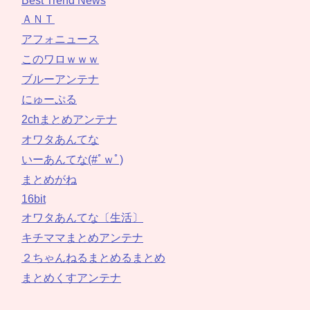
Best Trend News
ＡＮＴ
アフォニュース
このワロｗｗｗ
ブルーアンテナ
にゅーぷる
2chまとめアンテナ
オワタあんてな
いーあんてな(#ﾟｗﾟ)
まとめがね
16bit
オワタあんてな〔生活〕
キチママまとめアンテナ
２ちゃんねるまとめるまとめ
まとめくすアンテナ