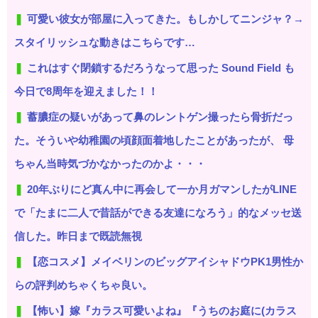
可愛い彼女が部屋に入ってきた。もしかしてニンジャ？→
スタイリッシュな動きはこちらです…
これはすぐ閉鎖するだろうなって思った Sound Field も
今日で8周年を迎えました！！
蓄膿症の疑いがあって鼻のレントゲン撮ったら骨折だっ
た。そういや幼稚園の頃顔面着地したことがあったが、 母
ちゃん当時気づかなかったのかよ・・・
20年ぶりにど真ん中に再会して一か月ガマンしたがLINE
で「たまに二人で昔話ができる友達になろう」的なメッセ送
信した。昨日まで既読無視
【恋コスメ】メイベリンのビッグアイシャドウPK1男性か
らの評判めちゃくちゃ良い。
【怖い】嫁『カラス可愛いよね』『うちのお庭に(カラス