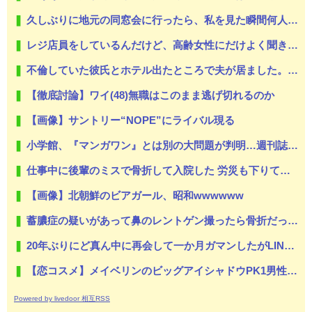
久しぶりに地元の同窓会に行ったら、私を見た瞬間何人かが固まった。「え、生きてたの？」
レジ店員をしているんだけど、高齢女性にだけよく聞き返される。嫌がらせなのかなあと思ってたけど、高齢女性にだけ聞き取れない声質なのかな？
不倫していた彼氏とホテル出たところで夫が居ました。そして黙って緑の紙渡されました… 月１でしか会っていなかった。子供にいつも以上に接していたんです。でもバレちゃった…
【徹底討論】ワイ(48)無職はこのまま逃げ切れるのか
【画像】サントリー“NOPE”にライバル現る
小学館、『マンガワン』とは別の大問題が判明…週刊誌元編集者がグラビア志望の女性に迫った過激要求
仕事中に後輩のミスで骨折して入院した 労災も下りて生活には困ることはなかったが、後輩は酷く落ち込んで毎日のように見舞いに来た → しかし事態は思いもよらぬ方向へ動いてしまう…
【画像】北朝鮮のビアガール、昭和wwwwww
蓄膿症の疑いがあって鼻のレントゲン撮ったら骨折だった。そういや幼稚園の頃顔面着地したことがあったが、 母ちゃん当時気づかなかったのかよ・・・
20年ぶりにど真ん中に再会して一か月ガマンしたがLINEで「たまに二人で昔話ができる友達になろう」的なメッセ送信した。昨日まで既読無視
【恋コスメ】メイベリンのビッグアイシャドウPK1男性からの評判めちゃくちゃ良い。
Powered by livedoor 相互RSS