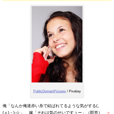
PublicDomainPictures
/ Pixabay
俺「なんか俺達赤い糸で結ばれてるような気がする(。ゝ
(ェ)・)-☆」 、嫁「それは気のせいですぅー」（即答）
＞