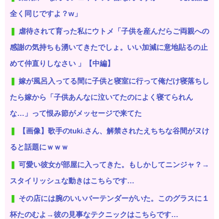
全く同じですよ？w」
虐待されて育った私にウトメ「子供を産んだらご両親への
感謝の気持ちも湧いてきたでしょ。いい加減に意地貼るの止
めて仲直りしなさい 」【中編】
嫁が風呂入ってる間に子供と寝室に行って俺だけ寝落ちし
たら嫁から「子供あんなに泣いてたのによく寝てられん
な…」って恨み節がメッセージで来てた
【画像】歌手のtuki.さん、解禁されたえちちな谷間がヌけ
ると話題にｗｗｗ
可愛い彼女が部屋に入ってきた。もしかしてニンジャ？→
スタイリッシュな動きはこちらです…
その店には腕のいいバーテンダーがいた。このグラスに１
杯たのむよ→彼の見事なテクニックはこちらです…