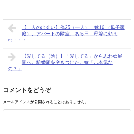
【二人の出会い】俺25（一人）、嫁16 （母子家
庭）、アパートの隣室。ある日、母嫁に頼ま
れ・・・
【愛してる（陰）】「愛してる」から思わぬ展
開へ。離婚届を突きつけた。嫁「…本気な
の？」
コメントをどうぞ
メールアドレスが公開されることはありません。