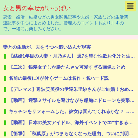
女と男の幸せがいっぱい
恋愛・婚活・結婚などの男女関係記事や夫婦・家族などの生活関
連記事を中心にまとめました。管理人のコメントもありますの
で、一緒にお楽しみください。
妻との生活が、夫をうつへ追い込んだ現実
【結婚1年目の人妻・月乃さん】 週7を望む性欲お化けと生中出しで満たされる濃厚な一日
【二次】 銀髪女子しか勝たんｗｗ可愛すぎる画像まとめ
名前の最後にXが付くゲームは名作・名ハード説
【デレマス】難波笑美役の伊達朱里紗さんがご結婚！おめでとうございます！
【動画】 迎撃ミサイルを避けながら船舶にドローンを突撃させるウクライナ。
キッチンをリフォームした。彼女は喜んでくれるかな？ → こんな態度です…
【動画】 日本の美女アイドル、海外イベントでエ□すぎる乳首ポロリしてしまうｗｗｗｗｗｗ
【衝撃】「秋葉原」がつまらなくなった理由、ついに判明！！これは…悲しすぎる…