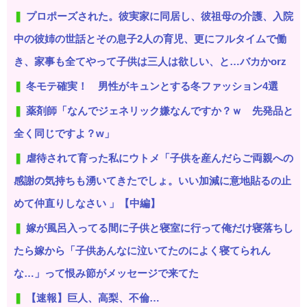
プロポーズされた。彼実家に同居し、彼祖母の介護、入院
中の彼姉の世話とその息子2人の育児、更にフルタイムで働
き、家事も全てやって子供は三人は欲しい、と…バカかorz
冬モテ確実！ 男性がキュンとする冬ファッション4選
薬剤師「なんでジェネリック嫌なんですか？ｗ 先発品と
全く同じですよ？w」
虐待されて育った私にウトメ「子供を産んだらご両親への
感謝の気持ちも湧いてきたでしょ。いい加減に意地貼るの止
めて仲直りしなさい 」【中編】
嫁が風呂入ってる間に子供と寝室に行って俺だけ寝落ちし
たら嫁から「子供あんなに泣いてたのによく寝てられん
な…」って恨み節がメッセージで来てた
【速報】巨人、高梨、不倫…