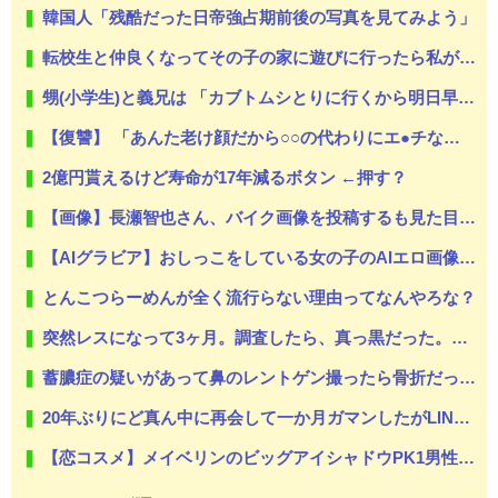
韓国人「残酷だった日帝強占期前後の写真を見てみよう」
転校生と仲良くなってその子の家に遊びに行ったら私が小さい頃に撮った写真があった
甥(小学生)と義兄は 「カブトムシとりに行くから明日早起きだな！」 と二人でウキウキしていた。
【復讐】 「あんた老け顔だから○○の代わりにエ●チなゲーム買ってきてあげてよ」と言われて弟の代わりにア○ルトゲームを買わされた
2億円貰えるけど寿命が17年減るボタン ←押す？
【画像】長瀬智也さん、バイク画像を投稿するも見た目が汚らしいとネットの女性たちから批判された結果ｗｗｗ
【AIグラビア】おしっこをしている女の子のAIエロ画像まとめ【リアル調】 Part 3
とんこつらーめんが全く流行らない理由ってなんやろな？
突然レスになって3ヶ月。調査したら、真っ黒だった。もし嫁が目を覚ますならと、少しは再構築もと考えたが八メ撮りの写メを何枚も見て無理だと悟った。だから俺は嫁と間男に制裁を…
蓄膿症の疑いがあって鼻のレントゲン撮ったら骨折だった。そういや幼稚園の頃顔面着地したことがあったが、 母ちゃん当時気づかなかったのかよ・・・
20年ぶりにど真ん中に再会して一か月ガマンしたがLINEで「たまに二人で昔話ができる友達になろう」的なメッセ送信した。昨日まで既読無視
【恋コスメ】メイベリンのビッグアイシャドウPK1男性からの評判めちゃくちゃ良い。