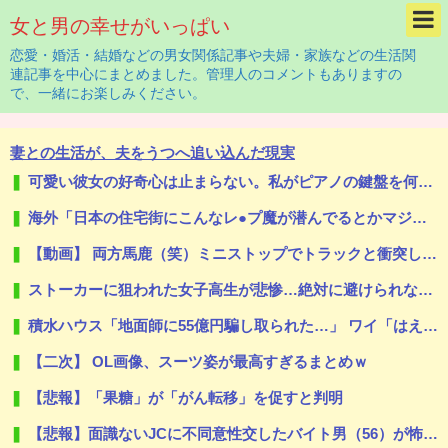
女と男の幸せがいっぱい
恋愛・婚活・結婚などの男女関係記事や夫婦・家族などの生活関
連記事を中心にまとめました。管理人のコメントもありますの
で、一緒にお楽しみください。
妻との生活が、夫をうつへ追い込んだ現実
可愛い彼女の好奇心は止まらない。私がピアノの鍵盤を何度か叩いてみた → すると彼女はこうなった…
海外「日本の住宅街にこんなレ●プ魔が潜んでるとかマジかよ…さすがHENTAIの国…」
【動画】 両方馬鹿（笑）ミニストップでトラックと衝突したドラレコが（ノ∇`）
ストーカーに狙われた女子高生が悲惨…絶対に避けられない中出しレ●プGIF画像
積水ハウス「地面師に55億円騙し取られた…」 ワイ「はえーかわいそう…会社滅茶苦茶やろなぁ」
【二次】 OL画像、スーツ姿が最高すぎるまとめｗ
【悲報】「果糖」が「がん転移」を促すと判明
【悲報】面識ないJCに不同意性交したバイト男（56）が怖すぎる 千葉県（※画像あり）