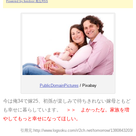
Powered by livedoor 相互RSS
PublicDomainPictures
/ Pixabay
今は俺34で嫁25、初孫が楽しみで待ちきれない嫁母ともど
も幸せに暮らしています。
＞＞ よかったな。家族を増
やしてもっと幸せになってほしい。
引用元:http://www.logsoku.com/r/2ch.net/tomorrow/1380843203/