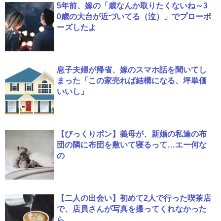
5年前、嫁の「歳なんか取りたくないね～3
0歳の大台が近づいてる（泣）」でプローポ
ーズしたよ
息子夫婦が帰省、嫁のスマホ話を聞いてし
まった「この家売れば結構になる、坪単価
いいし」
【びっくりポン】義母が、新婚の私達の布
団の隣に布団を敷いて寝るって…エー何な
の
【二人の出会い】初めて2人で行った喫茶店
で、店員さんが写真を撮ってくれなかった
ら…