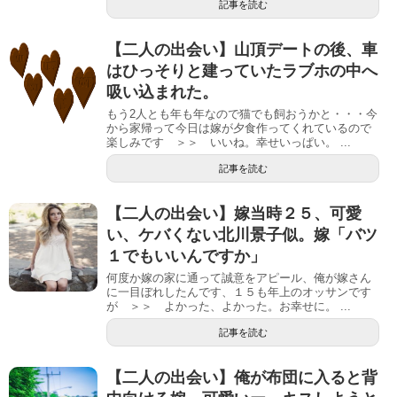
記事を読む
【二人の出会い】山頂デートの後、車
はひっそりと建っていたラブホの中へ
吸い込まれた。
もう2人とも年も年なので猫でも飼おうかと・・・今
から家帰って今日は嫁が夕食作ってくれているので
楽しみです ＞＞ いいね。幸せいっぱい。 ...
記事を読む
【二人の出会い】嫁当時２５、可愛
い、ケバくない北川景子似。嫁「バツ
１でもいいんですか」
何度か嫁の家に通って誠意をアピール、俺が嫁さん
に一目ぼれしたんです、１５も年上のオッサンです
が ＞＞ よかった、よかった。お幸せに。 ...
記事を読む
【二人の出会い】俺が布団に入ると背