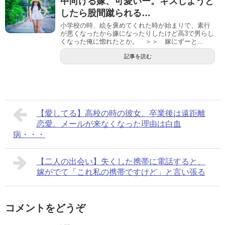
中向ける嫁、可愛いー。キスしようと
したら股間蹴られる…
小学校の時、絵を褒めてくれた時が始まりで、素行
が悪くなったから嫌になったりしたけど高3で男らし
くなった俺に惚れたとか。 ＞＞ 嫁にずーと...
記事を読む
【愛してる】高校の時の彼女、卒業後は遠距離
恋愛。メールが来なくなった理由は白血
病・・・
【二人の出会い】失くした携帯に電話すると、
嫁がでて「これ私の携帯ですけど」と言い張る
コメントをどうぞ