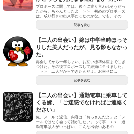
プロポーズに関しては、後々に渡り言われそうだっ
たから、ちゃんとしたよ ＞＞ 初めのプロポーズ
は、成り行きの出来事だったのかな。でも、その...
記事を読む
【二人の出会い】嫁は中学当時ほっそ
りした美人だったが、見る影もなかっ
た。
再会してから一年ちょい、お互い標準体重までこぎ
つけた。その後プロポーズして結婚に至りました。
＞＞ 二人だからできたんだよ。お幸せに...
記事を読む
【二人の出会い】通勤電車に乗車して
くる嫁、「ご迷惑でなければご連絡く
ださい」
俺、メールで返信、内容は「おっさんだよ」と「メ
ールではなく会って話がしたい」って事 ＞＞ 通
勤電車は人がいっぱい、こんな出会いあるの...