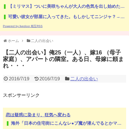
【ミリマス】ついに美咲ちゃんが大人の色気を出し始めた…！
可愛い彼女が部屋に入ってきた。もしかしてニンジャ？→スタイリッシュな動きはこちらです…
Powered by livedoor 相互RSS
ホーム
二人の出会い
【二人の出会い】俺25（一人）、嫁16 （母子
家庭）、アパートの隣室。ある日、母嫁に頼ま
れ・・・
2016/7/19
2016/7/19
二人の出会い
スポンサーリンク
恋は疑惑に染まり、狂気へ変わる
海外「日本の住宅街にこんなレ●プ魔が潜んでるとかマジかよ…さすがHENTAIの国…」