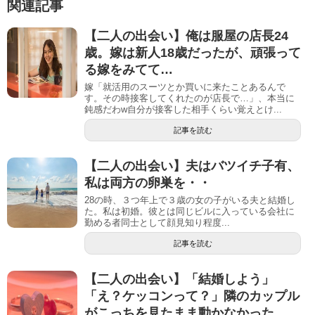
関連記事
【二人の出会い】俺は服屋の店長24
歳。嫁は新人18歳だったが、頑張って
る嫁をみてて…
嫁「就活用のスーツとか買いに来たことあるんで
す。その時接客してくれたのが店長で…」、本当に
鈍感だわw自分が接客した相手くらい覚えとけ...
記事を読む
【二人の出会い】夫はバツイチ子有、
私は両方の卵巣を・・
28の時、３つ年上で３歳の女の子がいる夫と結婚し
た。私は初婚。彼とは同じビルに入っている会社に
勤める者同士として顔見知り程度...
記事を読む
【二人の出会い】「結婚しよう」
「え？ケッコンって？」隣のカップル
がこっちを見たまま動かなかった…