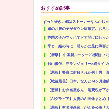
おすすめ記事
ずっと好き。俺はストーカーなんかじゃ
Powered by livedoor 相互RSS
嫁のお腹の子がダウン症確定。おろしたいと泣いて家事もまともにしな
静岡の子がマッハでドア開けに行っ
母と一緒の時に、明らかに足に障害がある方
【衝撃】 中国製ルーター20機種にバック
影山優佳、赤ランジェリー×網タイツ
【悲報】警察に射殺された包丁男、
【戦後最長】日本、なんと74ヶ月連
【悲報】お弁当屋さん、消費税が下
【AIグラビア】人妻のAI画像まとめ
【悲報】有名漫画家、がんを公表「大腸癌