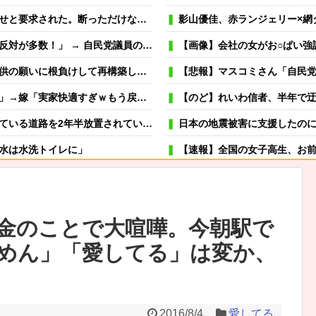
。断っただけなのに大騒ぎになってしまい…
影山優佳、赤ランジェリー×網
部暴露で嘘が完全発覚 → ｗｗｗｗｗｗｗｗｗｗｗｗｗｗ
【画像】会社の女がお○ぱい強
度こそ離婚だ」妻「離婚するなら飛び降りる！」俺「ご自由に＾＾」→結果
【悲報】マスコミさん「自民党内は消費減税反対が多数
から一緒に住もう」嫁「は？離婚して！ほらさっさと紙書けや！」俺「はい」
【のど】れいわ信者、半年で迂回路が開
2年半放置されていると印象操作してしまう
日本の地震被害に支援したの
水は水洗トイレに」
【速報】全国の女子高生、お
ムの管理栄養士、デート相手複数人は全員そのサッカーチーム選手みたいな。
可愛い彼女が部屋に入ってきた。もし
→スタイリッシュな動きはこちらです…
冬モテ確実！ 男性がキュンと
金のことで大喧嘩。今朝駅で
むよ→彼の見事なテクニックはこちらです…
薬剤師「なんでジェネリック嫌
めん」「愛してる」は変か、
で最盛期を迎えてしまう…
虐待されて育った私にウトメ「子供を産んだらご両親への感
嫁が風呂入ってる間に子供と寝室に行って俺だけ寝落ちしたら
離婚要求。すると義父がブチギレた
専業主夫のイメージ
2016/8/4
愛してる