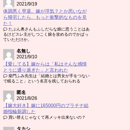
2021/9/19
体調悪く早退。嫁が浮気？とか思いなが
ら帰宅したら、もっと衝撃的なものを見
た！
たぶん奥さんもふしだらな娘に思うことはあ
るけどスレ主がしつこく娘を攻めるのでかばっ
ていただけか。
名無し
2021/9/10
【愛してる】嫁からは「私はそんな感情
とうに通り過ぎた」と言われた
柴門ふみ先生は「結婚とは男女が手をつない
で眠ること」という名言を残しておられる
匿名
2021/8/26
【嫁大好き】嫁に165000円のプラチナ結
婚指輪新調した
買い替えじゃなくて再メッキ出来ないの？
タカシ