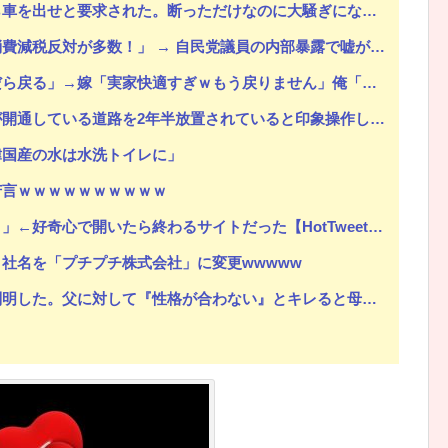
出せと要求された。断っただけなのに大騒ぎになってしまい…
！」 → 自民党議員の内部暴露で嘘が完全発覚 → ｗｗｗｗｗｗｗｗｗｗｗｗｗｗ
りません」俺「転勤でそっち行くから一緒に住もう」嫁「は？離婚して！ほらさっさと紙書けや！」俺「はい」
通している道路を2年半放置されていると印象操作してしまう
韓国産の水は水洗トイレに」
苦言ｗｗｗｗｗｗｗｗｗｗ
好奇心で開いたら終わるサイトだった【HotTweets】
社名を「プチプチ株式会社」に変更wwwww
。父に対して『性格が合わない』とキレると母が「こう言い出した」