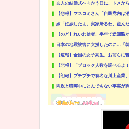
友人の結婚式へ向かう日に、トメから車を
【悲報】マスコミさん「自民党内は消費減税反対が多数
嫁「妊娠したよ。実家帰るわ。産んだら戻る」→嫁「実家快適すぎｗもう戻
【のど】れいわ信者、半年で迂回路が開
日本の地震被害に支援したのに…「
【速報】全国の女子高生、お前らに
【悲報】「ブロック人数を調べるよ！」←
【朗報】プチプチで有名な川上産業、
両親と喧嘩中にとんでもない事実が判明した
Powered by livedoor 相互RSS