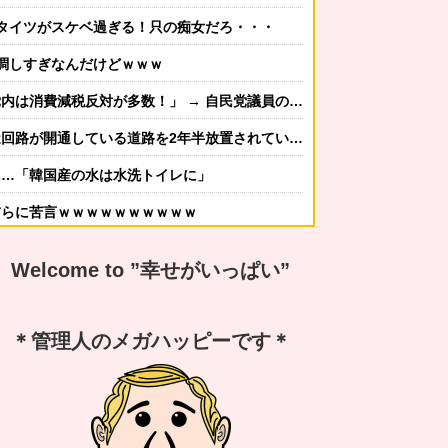
タイツがスケベ過ぎる！只の痴女だろ・・・
調しすぎなんだけどｗｗｗ
！」 → 自民党議員の内部暴露で嘘が完全発覚 → ｗｗｗｗｗｗｗｗｗｗｗｗｗｗ
通している道路を2年半放置されていると印象操作してしまう
に…「韓国産の水は水洗トイレに」
前らに苦言ｗｗｗｗｗｗｗｗｗｗ
かしてニンジャ？→スタイリッシュな動きはこちらです…
Welcome to ”幸せがいっぱい”
する冬ファッション4選
なんですか？ｗ 先発品と全く同じですよ？w」
＊管理人のメガハッピーです＊
謝の気持ちも湧いてきたでしょ。いい加減に意地貼るの止めて仲直りしなさい 」【中編】
嫁から「子供あんなに泣いてたのによく寝てられんな…」って恨み節がメッセージで来てた