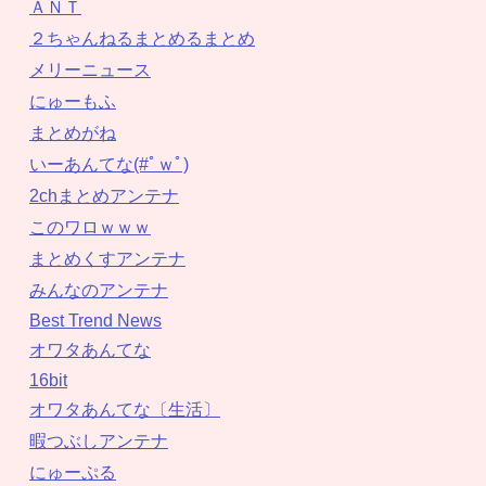
ＡＮＴ
２ちゃんねるまとめるまとめ
メリーニュース
にゅーもふ
まとめがね
いーあんてな(#ﾟｗﾟ)
2chまとめアンテナ
このワロｗｗｗ
まとめくすアンテナ
みんなのアンテナ
Best Trend News
オワタあんてな
16bit
オワタあんてな〔生活〕
暇つぶしアンテナ
にゅーぷる