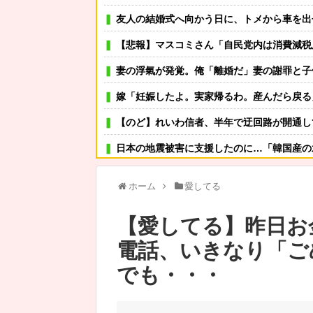
友人の結婚式へ向かう日に、トメから車を出せと要求された
【悲報】マスコミさん「自民党内は消費減税反対が多数！」 → 自民党議員の内
妻の浮氣が発覚。俺「離婚だ」妻の謝罪と子供の願いに根負けして再構築し、２週間後にまた浮気。俺「今
嫁「妊娠したよ。実家帰るわ。産んだら戻る」→嫁「実家快適すぎｗもう戻りません」俺「転勤でそっち行く
【のど】れいわ信者、半年で迂回路が開通している道路を
日本の地震被害に支援したのに…「韓国産の
数年前まで夫以外の人とデートしてた。しかも相手はみんな夫の仕事関係の人。例えるなら夫はサッカーチー
ホーム
愛してる
可愛い彼女が部屋に入ってきた。もしかしてニンジャ？
【愛してる】昨日お
その店には腕のいいバーテンダーがいた。このグラスに１杯たの
電話、いきなり「ご
【速報】露悪系アニメ、『この作品』の登場
でも・・・
ワイの夕ご飯どう思う？
里帰り出産した嫁が実家から帰ってこないので