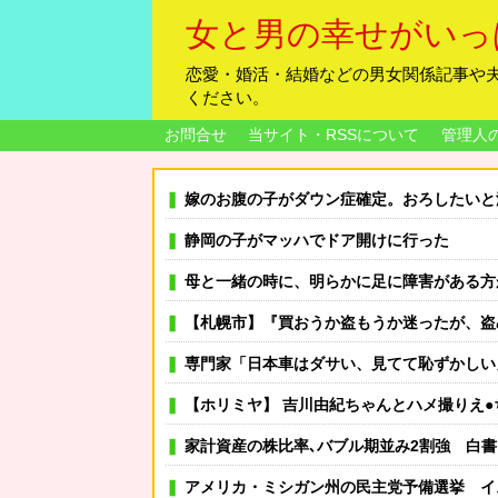
女と男の幸せがいっ
恋愛・婚活・結婚などの男女関係記事や
ください。
お問合せ
当サイト・RSSについて
管理人
嫁のお腹の子がダウン症確定。おろしたいと泣いて家事もまともにしない。命を粗末にするなと叱ったら
静岡の子がマッハでドア開けに行った
母と一緒の時に、明らかに足に障害がある方が歩いていた。母「
【札幌市】『買おうか盗もうか迷ったが、盗めそうだったので盗んだ』所
専門家「日本車はダサい、見てて恥ずかしい
【ホリミヤ】 吉川由紀ちゃんとハメ撮りえ●
家計資産の株比率､バブル期並み2割強 白
アメリカ・ミシガン州の民主党予備選挙 イスラム教徒の“急進