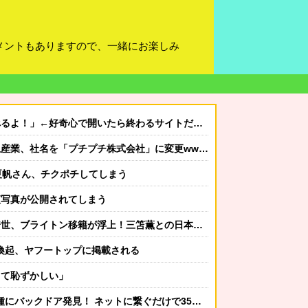
メントもありますので、一緒にお楽しみ
好奇心で開いたら終わるサイトだった【HotTweets】
業、社名を「プチプチ株式会社」に変更wwwww
夏帆さん、チクポチしてしまう
腋写真が公開されてしまう
本代表ホットライン実現!?現地サポ大興奮！「勘弁してくれ」と危惧される懸念点とは!?【海外の反応】
意喚起、ヤフートップに掲載される
てて恥ずかしい」
ドア発見！ ネットに繋ぐだけで35秒ごとに中国のサーバーと通信