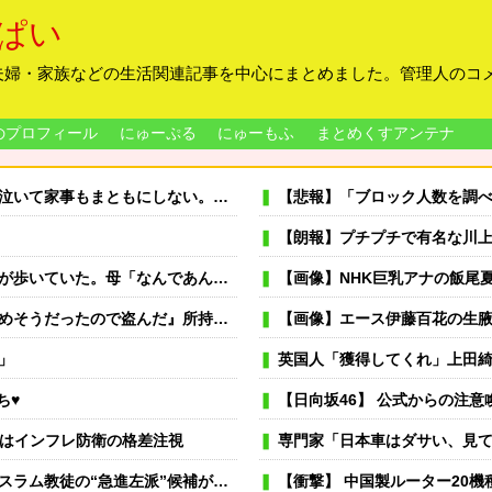
ぱい
夫婦・家族などの生活関連記事を中心にまとめました。管理人のコ
のプロフィール
にゅーぷる
にゅーもふ
まとめくすアンテナ
「なら貴方が会社辞めて専業主夫になって全部面倒見て。誓約書書いて」
【悲報】「ブロック人数を調べるよ！」←
【朗報】プチプチで有名な川上産
なんであんな歩き方なの？ふざけてるの？」
【画像】NHK巨乳アナの飯尾
持金1万4000円の85歳女がメロン1玉を万引き
【画像】エース伊藤百花の生
」
英国人「獲得してくれ」上田綺世、ブライトン移籍が浮上！三笘薫との日
ち♥
【日向坂46】 公式からの注
書はインフレ防衛の格差注視
専門家「日本車はダサい、見
左派”候補が勝利確実に⋯トランプ氏は批判
【衝撃】 中国製ルーター20機種にバック