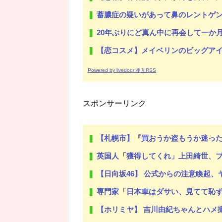
蓄膿症の疑いがあって鼻のレントゲン撮ったら骨折だった。そ
20年ぶりにど真ん中に再会して一か月ガマンしたがLIN
【恋コスメ】メイベリンのビッグアイ
Powered by livedoor 相互RSS
スポンサーリンク
【札幌市】『買おうか盗もうか迷ったが、盗めそう
英国人「獲得してくれ」上田綺世、ブライトン移籍が浮上！三笘薫との日
【日向坂46】 公式からの注意喚起
専門家「日本車はダサい、見てて恥
【ホリミヤ】 吉川由紀ちゃんとハメ撮