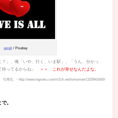
geralt
/ Pixabay
こ？」、俺「いや、行く、いま駅」、「うん、分かっ
って待ってるからね」
＞＞ これが幸せなんだよな。
引用元: ・http://www.logsoku.com/r/2ch.net/tomorrow/1320941600/
とで。