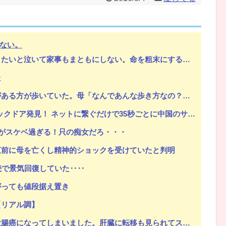
ない。
Powered by livedoor 相互RSS
い。命を粗末にするなと叱ったら「なら貴方が会社辞めて専業主夫になって全部面倒見て。誓約書書いて」
た
が歩いていた。母「なんであんな歩き方なの？ふざけてるの？」
ドア発見！ ネットに繋ぐだけで35秒ごとに中国のサーバーと通信
がスケベ過ぎる！只の痴女だろ・・・
直前に母を亡くし精神的ショックを受けていたと判明
続で景気回復していた‥‥
がっても値段据え置き
【リアル調】
になってしまいました。肝臓に転移も見られてステージ4です」