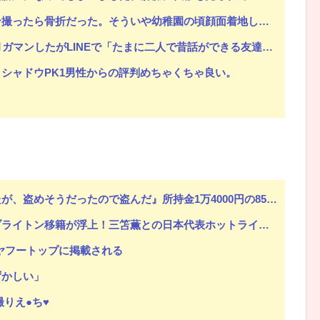
ういや幼稚園の頃顔面着地したことがあったが、 母ちゃん当時気づかなかったのかよ・・・
Eで「たまに二人で昔話ができる友達になろう」的なメッセ送信した。昨日まで既読無視
シャドウPK1男性からの評判めちゃくちゃ良い。
だったので盗んだ』所持金1万4000円の85歳女がメロン1玉を万引き
本代表ホットライン実現!?現地サポ大興奮！「勘弁してくれ」と危惧される懸念点とは!?【海外の反応】
、ヤフートップに掲載される
ずかしい」
りえ●ち♥