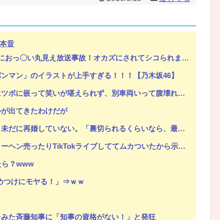
本音
Powered by livedoor 相互RSS
おっ〇い丸見え放送事故！オカズにされてシコられまくるｗｗｗ
ンマン」のイラストが上手すぎる！！！【乃木坂46】
って笑いが堪えられず、別車両いって腹壊れるくらい笑いまくったわｗ
ルが出てきたわけだが
「裏切られるくらいなら、最初からしないほうがマシだ」それ聞いて、なんか泣けちまった…
売ったりTikTokライブしててムカついたから示談しなかった」
ら？www
めつけにモヤる！」⇒ｗｗ
をみた斉藤知事に「知事の資格がない！」と発狂