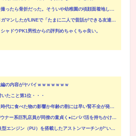
ういや幼稚園の頃顔面着地したことがあったが、 母ちゃん当時気づかなかったのかよ・・・
Eで「たまに二人で昔話ができる友達になろう」的なメッセ送信した。昨日まで既読無視
シャドウPK1男性からの評判めちゃくちゃ良い。
性編の内容がヤバイｗｗｗｗｗｗｗ
付いたこと第1位・・・
は早い腎不全が発覚 → いろんなフードを買っては勧めてはダメで余ったフードを私が食べてみた結果…
員が同僚の童貞く●にパパ活を持ちかけてお金をもらって中出しセッ●スしちゃう！
エンジン（PU）を搭載したアストンマーチンが“いい音”と話題に