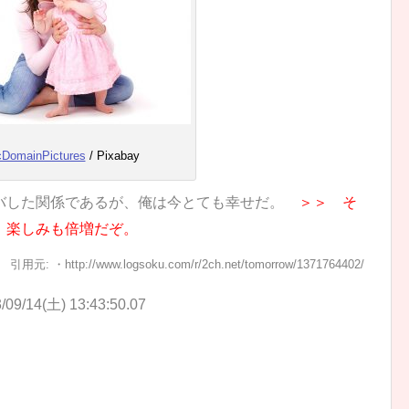
cDomainPictures
/ Pixabay
バした関係であるが、俺は今とても幸せだ。
＞＞ そ
。楽しみも倍増だぞ。
引用元: ・http://www.logsoku.com/r/2ch.net/tomorrow/1371764402/
/09/14(土) 13:43:50.07