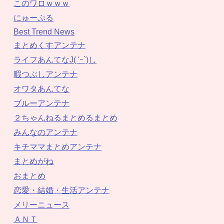
このワロｗｗｗ
にゅーぷる
Best Trend News
まとめくすアンテナ
ライフあんてなJ( 'ｰ`)し
暇つぶしアンテナ
オワタあんてな
ブルーアンテナ
２ちゃんねるまとめるまとめ
みんなのアンテナ
キチママまとめアンテナ
まとめがね
おまとめ
恋愛・結婚・生活アンテナ
メリーニュース
ＡＮＴ