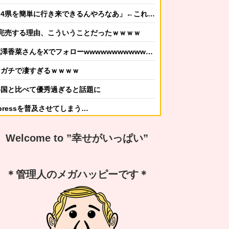
を簡単に行き来できるんやろなあ」←これｗｗｗｗｗ
完売する理由、こういうことだったｗｗｗｗ
さんをXでフォローwwwwwwwwwwwwwwwww
、ガチで凄すぎるｗｗｗｗ
各国と比べて優秀過ぎると話題に
xpressを普及させてしまう…
かしてニンジャ？→スタイリッシュな動きはこちらです…
Welcome to ”幸せがいっぱい”
する冬ファッション4選
なんですか？ｗ 先発品と全く同じですよ？w」
＊管理人のメガハッピーです＊
謝の気持ちも湧いてきたでしょ。いい加減に意地貼るの止めて仲直りしなさい 」【中編】
嫁から「子供あんなに泣いてたのによく寝てられんな…」って恨み節がメッセージで来てた