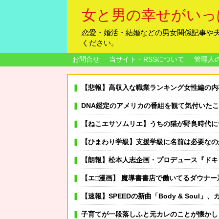
女と男の幸せがいっ
恋愛・婚活・結婚などの男女関係記事や
ください。
お問合せ
当サイト・RSSについて
管理人
【悲報】高収入な職業ランキング女性編の内
DNA鑑定のアメリカの番組を観て気付いたこ
【ねこエサソムリエ】うちの猫が野良時代に食べた物の影響か年齢の割には早い腎不全が発覚 → いろ
【ひまわり学級】支援学級に名前は必要なの
【朗報】松本人志企画・プロデュース『ドキュメンタル』、アメリカで初の制作が決定
【エ□漫画】 魔導書書店で働いてるダウナー系巨乳店員が同僚の童貞く●にパ
【速報】SPEEDの新曲「Body & Soul」、カセ
子育てが一段落しふと元カレのことが懐かしくなって恋愛関係のスレを読み漁ってたのが夫にバレた