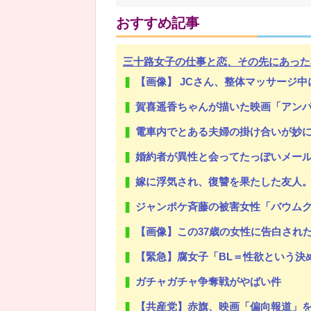
おすすめ記事
三十路女子の仕事と恋、その先にあった
Powered by livedoor 相互RSS
【画像】 JCさん、整体マッサージ中に
賀喜遥香ちゃんが描いた映画「アンパ
電車内でとある夫婦の掛け合いが妙にツボに嵌
婚約者が異性と会ってたっぽいメー
嫁に浮気され、復讐を果たした友人。未だに再婚していない。
ジャンポケ斉藤の被害女性「バウムクーヘン
【画像】この37歳の女性に告白された
【緊急】腐女子「BL＝性欲という決
ガチャガチャ争奪戦がやばい件
【共産党】赤旗、映画「偏向報道」