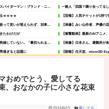
に乗っ取られる→BMWオーナーらブチ切れｗｗｗｗｗｗｗｗｗ
一般人「四国？隣り合ってるし4県
ぎるｗｗｗｗ
【悲報】人気チケットが1秒で
、別車両いって腹壊れるくらい笑いまくったわｗ
【画像】みい山作者、声優の花澤香菜
きたわけだが
【衝撃動画】最新のAIアニメ
初からしないほうがマシだ」それ聞いて、なんか泣けちまった…
【画像】日本さん、避難所が
秀過ぎると話題に
【朗報】任天堂、microSD E
パーカーもダメハーフパンツもダメ悲鳴も
可愛い彼女が部屋に入ってきた。もし
→スタイリッシュな動きはこちらです…
冬モテ確実！ 男性がキュンと
マおめでとう、愛してる
むよ→彼の見事なテクニックはこちらです…
薬剤師「なんでジェネリック嫌
束、おなかの子に小さな花束
派ですね…」→義父の一言に胸が熱くなって…
虐待されて育った私にウトメ「子供を産んだらご両親への感
置に室外機を取り付けブチギレ
嫁が風呂入ってる間に子供と寝室に行って俺だけ寝落ちしたら
ば濃厚なジュースになる」←んっ？
専業主夫のイメージ
2016/8/15
愛してる