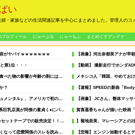
ぱい
夫婦・家族などの生活関連記事を中心にまとめました。管理人のコ
のプロフィール
にゅーぷる
にゅーもふ
まとめくすアンテナ
容がヤバイｗｗｗｗｗｗｗ
【画像】河出奈都美アナが早
と第1位・・・
【動画】 撮影走行でホンダADUO改良型
んなフードを買っては勧めてはダメで余ったフードを私が食べてみた結果…
メキシコ人「韓国、やめておけ」元日本代
か？
【速報】SPEEDの新曲「Body &
！ 海外タイトル『LOL』として世界25ヶ国・地域で展開
【画像】 JCさん、整体マッサージ中に
パ活を持ちかけてお金をもらって中出しセッ●スしちゃう！
賀喜遥香ちゃんが描いた映画「アンパ
ットテープでの販売決定！！ （※画像あり）
】菊地亜美、マレーシアとの2拠点生活
。不機嫌なんだけど別に妄想なんだから妻が何読んでたってよくない？
【悲報】エンジン始動するとディスプレイがスパイダーマン：ブ