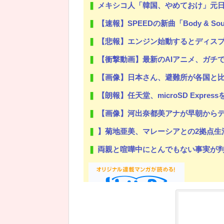
メキシコ人「韓国、やめておけ」元日本代
【速報】SPEEDの新曲「Body &
【悲報】エンジン始動するとディスプレイがスパイダーマン：ブ
【衝撃動画】最新のAIアニメ、ガチ
【画像】日本さん、避難所が各国と
【朗報】任天堂、microSD Expre
【画像】河出奈都美アナが早朝から
】菊地亜美、マレーシアとの2拠点生活
両親と喧嘩中にとんでもない事実が判明した
Powered by livedoor 相互RSS