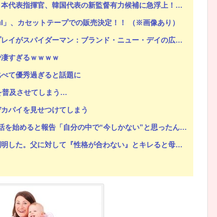
表指揮官、韓国代表の新監督有力候補に急浮上！【海外の反応】
 Soul」、カセットテープでの販売決定！！ （※画像あり）
ランド・ニュー・デイの広告に乗っ取られる→BMWオーナーらブチ切れｗｗｗｗｗｗｗｗｗ
で凄すぎるｗｗｗｗ
比べて優秀過ぎると話題に
ssを普及させてしまう…
デカパイを見せつけてしまう
を始めると報告「自分の中で“今しかない”と思ったんです」
。父に対して『性格が合わない』とキレると母が「こう言い出した」