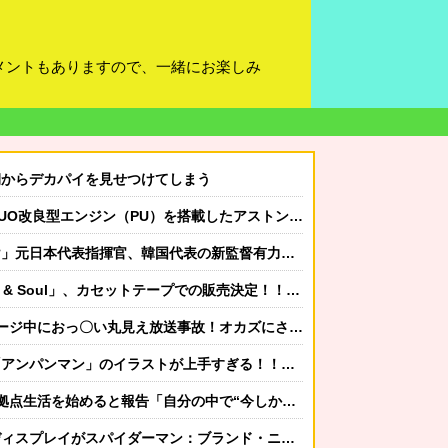
メントもありますので、一緒にお楽しみ
朝からデカパイを見せつけてしまう
エンジン（PU）を搭載したアストンマーチンが“いい音”と話題に
表指揮官、韓国代表の新監督有力候補に急浮上！【海外の反応】
 Soul」、カセットテープでの販売決定！！ （※画像あり）
おっ〇い丸見え放送事故！オカズにされてシコられまくるｗｗｗ
ンマン」のイラストが上手すぎる！！！【乃木坂46】
を始めると報告「自分の中で“今しかない”と思ったんです」
ランド・ニュー・デイの広告に乗っ取られる→BMWオーナーらブチ切れｗｗｗｗｗｗｗｗｗ