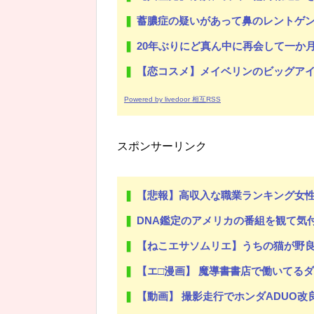
蓄膿症の疑いがあって鼻のレントゲン撮ったら骨折だった。そ
20年ぶりにど真ん中に再会して一か月ガマンしたがLIN
【恋コスメ】メイベリンのビッグアイ
Powered by livedoor 相互RSS
スポンサーリンク
【悲報】高収入な職業ランキング女
DNA鑑定のアメリカの番組を観て気
【ねこエサソムリエ】うちの猫が野良時代に食べた物の影響か年齢の割に
【エ□漫画】 魔導書書店で働いてるダウナー系巨乳店
【動画】 撮影走行でホンダADUO改良型