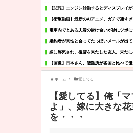
【悲報】エンジン始動するとディスプレイがスパイダーマン：ブランド・ニュー・デイの広告
【衝撃動画】最新のAIアニメ、ガチで凄す
電車内でとある夫婦の掛け合いが妙にツボに嵌って笑いが堪えられず
婚約者が異性と会ってたっぽいメールが出て
嫁に浮気され、復讐を果たした友人。未だに再婚していない。「裏切られるくらいなら、最
【画像】日本さん、避難所が各国と比べて優
おじさんファッション論争→次のターゲットはボディバッグ?
ホーム
愛してる
可愛い彼女が部屋に入ってきた。もしかしてニンジャ？
【愛してる】俺「マ
その店には腕のいいバーテンダーがいた。このグラスに１杯たの
よ」、嫁に大きな花
義父「事故を起こす前に免許を返そうと思う」私「その決断は立
を・・・
【悲報】お母さん、隣の家がとんでもない位
トリコの虹の実「25mプールに1滴垂らせ