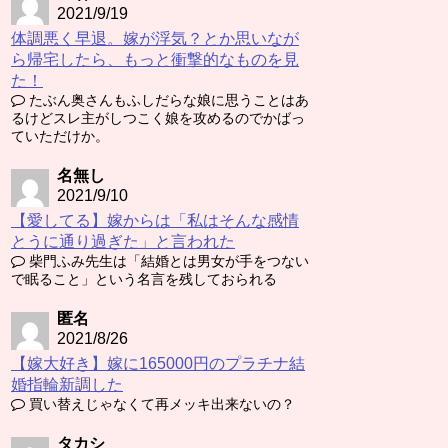
2021/9/19
体調悪く早退。嫁が浮気？とか思いなが
ら帰宅したら、もっと衝撃的なものを見
た！
たぶん奥さんもふしだらな娘に思うことはあ
るけどスレ主がしつこく娘を攻めるのでかばっ
ていただけか。
名無し
2021/9/10
【愛してる】嫁からは「私はそんな感情
とうに通り過ぎた」と言われた
柴門ふみ先生は「結婚とは男女が手をつない
で眠ること」という名言を残しておられる
匿名
2021/8/26
【嫁大好き】嫁に165000円のプラチナ結
婚指輪新調した
買い替えじゃなくて再メッキ出来ないの？
タカシ