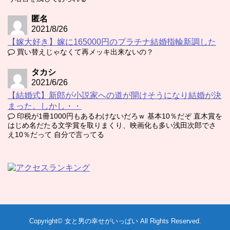
匿名
2021/8/26
【嫁大好き】嫁に165000円のプラチナ結婚指輪新調した
買い替えじゃなくて再メッキ出来ないの？
タカシ
2021/6/26
【結婚式】新郎が小説家への道が開けそうになり結婚が決
まった。しかし・・
印税が1冊1000円もあるわけないだろｗ 基本10％だぞ 直木賞を
はじめ名だたる文学賞を取りまくり、映画化も多い浅田次郎でさ
え10％だって 自分で言ってる
Copyright©
女と男の幸せがいっぱい
All Rights Reserved.