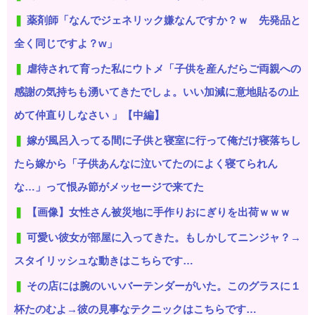
薬剤師「なんでジェネリック嫌なんですか？ｗ 先発品と
全く同じですよ？w」
虐待されて育った私にウトメ「子供を産んだらご両親への
感謝の気持ちも湧いてきたでしょ。いい加減に意地貼るの止
めて仲直りしなさい 」【中編】
嫁が風呂入ってる間に子供と寝室に行って俺だけ寝落ちし
たら嫁から「子供あんなに泣いてたのによく寝てられん
な…」って恨み節がメッセージで来てた
【画像】女性さん被災地に手作りおにぎりを出荷ｗｗｗ
可愛い彼女が部屋に入ってきた。もしかしてニンジャ？→
スタイリッシュな動きはこちらです…
その店には腕のいいバーテンダーがいた。このグラスに１
杯たのむよ→彼の見事なテクニックはこちらです…