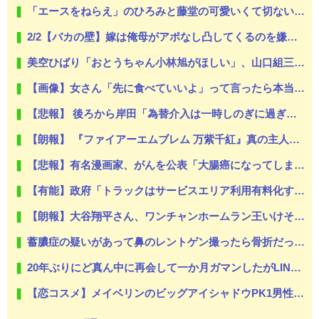
「エースをねらえ」のひろみと藤堂の可愛いくて切ない恋模様が好きだ
2/2【バカの壁】嫁は俺母がアポなし凸してくるのを嫌うし、母は悪意があってか平気で繰り返す。なぜ嫁姑は仲良くできないんだ？なんで女って生き物はこうもバカで感情的なのだろうか？
美空ひばり「おとうちゃん小林旭がほしい」、山口組三代目組長「よっしゃ」、昭和ヤバすぎ⇒！！！
【画像】女さん「先に食べていいよ」って言ったら本当に食べちゃった⇒結果ｗｗ
【悲報】 後ろから岸田「為替介入は一時しのぎに過ぎない（キリッ」
【朗報】 『ファイアーエムブレム 万紫千紅』真の主人公マイユニはキャラメイクが可能
【悲報】有名漫画家、がんを公表「大腸癌になってしまいました。肝臓に転移も見られてステージ4です」
【有能】政府「トラックはサービスエリア利用有料化すればサボらず走るし流問題解決じゃね？」
【朗報】大谷翔平さん、ワンチャンホームラン王いけそうｗｗｗｗｗｗｗｗｗｗｗｗｗｗｗｗｗｗｗｗｗ
蓄膿症の疑いがあって鼻のレントゲン撮ったら骨折だった。そういや幼稚園の頃顔面着地したことがあったが、 母ちゃん当時気づかなかったのかよ・・・
20年ぶりにど真ん中に再会して一か月ガマンしたがLINEで「たまに二人で昔話ができる友達になろう」的なメッセ送信した。昨日まで既読無視
【恋コスメ】メイベリンのビッグアイシャドウPK1男性からの評判めちゃくちゃ良い。