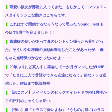
可愛い彼女が部屋に入ってきた。もしかしてニンジャ？→
スタイリッシュな動きはこちらです…
これはすぐ閉鎖するだろうなって思った Sound Field も
今日で8周年を迎えました！！
蓄膿症の疑いがあって鼻のレントゲン撮ったら骨折だっ
た。そういや幼稚園の頃顔面着地したことがあったが、 母
ちゃん当時気づかなかったのかよ・・・
20年ぶりにど真ん中に再会して一か月ガマンしたがLINE
で「たまに二人で昔話ができる友達になろう」的なメッセ送
信した。昨日まで既読無視
【恋コスメ】メイベリンのビッグアイシャドウPK1男性か
らの評判めちゃくちゃ良い。
【怖い】嫁『カラス可愛いよね』『うちのお庭に(カラス