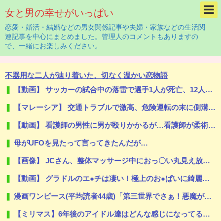
女と男の幸せがいっぱい
恋愛・婚活・結婚などの男女関係記事や夫婦・家族などの生活関
連記事を中心にまとめました。管理人のコメントもありますの
で、一緒にお楽しみください。
不器用な二人が辿り着いた、切なく温かい恋物語
【動画】 サッカーの試合中の落雷で選手1人が死亡、12人が負傷した事故。
【マレーシア】 交通トラブルで激高、危険運転の末に側溝へ転落 車は大破、男に重い法的責任も
【動画】 看護師の男性に男が殴りかかるが…看護師が柔術使いだった
母がUFOを見たって言ってきたんだが…
【画像】 JCさん、整体マッサージ中におっ〇い丸見え放送事故！オカズにされてシコられまくるｗｗｗ
【動画】 グラドルのエ●チは凄い！極上のお●ぱいに綺麗な体の無防備な姿はエ□ぃ！
漫画ワンピース(平均読者44歳)「第三世界でさぁ！悪魔がいてさぁ！世界を創った19の武器がさぁ！」
【ミリマス】6年後のアイドル達はどんな感じになってるんだろう