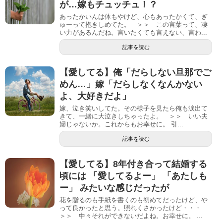
が…嫁もチュッチュ！？
あったかいんは体もやけど、心もあったかくて、ぎ
ゅーって抱きしめてた。 ＞＞ この言葉って、凄
い力があるんだね。言いたくても言えない、言わ...
記事を読む
【愛してる】俺「だらしない旦那でご
めん…」嫁「だらしなくなんかない
よ、大好きだよ」
嫁、泣き笑いしてた。その様子を見たら俺も涙出て
きて、一緒に大泣きしちゃったよ。 ＞＞ いい夫
婦じゃないか。これからもお幸せに。 引...
記事を読む
【愛してる】8年付き合って結婚する
頃には 「愛してるよー」 「あたしも
ー」 みたいな感じだったが
花を贈るのも手紙を書くのも初めてだったけど、や
って良かったと思う。照れくさかったけど・・・
＞＞ 中々それができないだよね。お幸せに。 ...