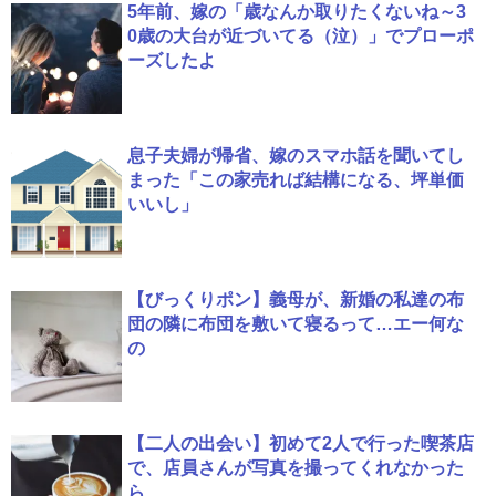
5年前、嫁の「歳なんか取りたくないね～3
0歳の大台が近づいてる（泣）」でプローポ
ーズしたよ
息子夫婦が帰省、嫁のスマホ話を聞いてし
まった「この家売れば結構になる、坪単価
いいし」
【びっくりポン】義母が、新婚の私達の布
団の隣に布団を敷いて寝るって…エー何な
の
【二人の出会い】初めて2人で行った喫茶店
で、店員さんが写真を撮ってくれなかった
ら…