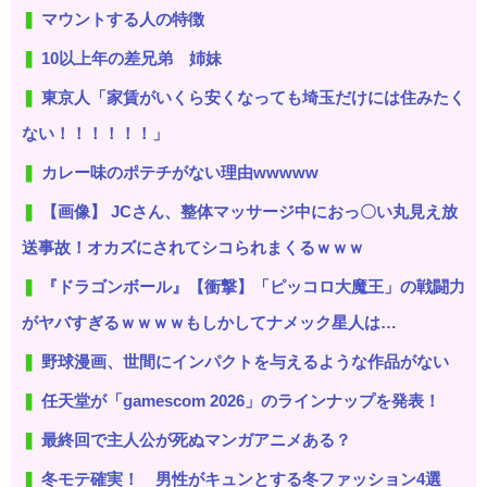
マウントする人の特徴
10以上年の差兄弟 姉妹
東京人「家賃がいくら安くなっても埼玉だけには住みたく
ない！！！！！！」
カレー味のポテチがない理由wwwww
【画像】 JCさん、整体マッサージ中におっ〇い丸見え放
送事故！オカズにされてシコられまくるｗｗｗ
『ドラゴンボール』【衝撃】「ピッコロ大魔王」の戦闘力
がヤバすぎるｗｗｗｗもしかしてナメック星人は…
野球漫画、世間にインパクトを与えるような作品がない
任天堂が「gamescom 2026」のラインナップを発表！
最終回で主人公が死ぬマンガアニメある？
冬モテ確実！ 男性がキュンとする冬ファッション4選