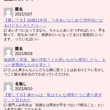
匿名
2021/10/7
【愛してる】結婚21年目、つきあいはじめて28年目にな
るけどもしかしたら・・
あいさつになってるなら、ちゃんとあいさつすればいい。 手を
取って、目をみつめて、挨拶みたいになってるけど真面目にいい
ます。 っていえばいい
匿名
2021/9/19
体調悪く早退。嫁が浮気？とか思いながら帰宅したら、も
っと衝撃的なものを見た！
たぶん奥さんもふしだらな娘に思うことはあるけどスレ主がし
つこく娘を攻めるのでかばっていただけか。
名無し
2021/9/10
【愛してる】嫁からは「私はそんな感情とうに通り過ぎ
た」と言われた
柴門ふみ先生は「結婚とは男女が手をつないで眠ること」とい
う名言を残しておられる