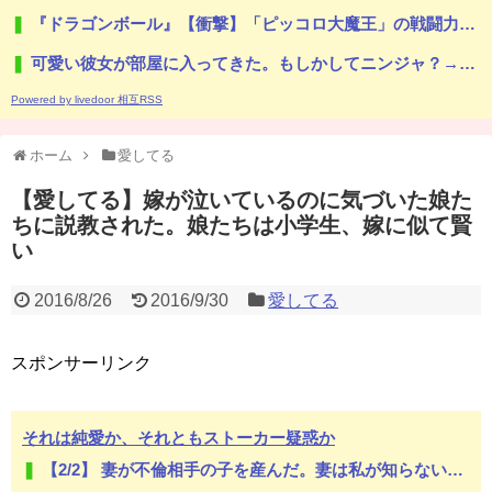
『ドラゴンボール』【衝撃】「ピッコロ大魔王」の戦闘力がヤバすぎるｗｗｗｗもしかしてナメック星人は…
可愛い彼女が部屋に入ってきた。もしかしてニンジャ？→スタイリッシュな動きはこちらです…
Powered by livedoor 相互RSS
ホーム
愛してる
【愛してる】嫁が泣いているのに気づいた娘た
ちに説教された。娘たちは小学生、嫁に似て賢
い
2016/8/26
2016/9/30
愛してる
スポンサーリンク
それは純愛か、それともストーカー疑惑か
【2/2】 妻が不倫相手の子を産んだ。妻は私が知らないと思っている。遠方のため会うのは年に数回程度だが、今も不倫相手とは切れていない。そしてまもなく妻は不倫相手に会いに行く…