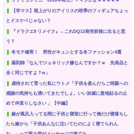
【学マス】雨上がりのアイリスの咲季のフィギュアちょっ
とドスケベじゃない？
『ドラクエ9 リメイク』←これDQ12発売前後に出ると思
う？
冬モテ確実！ 男性がキュンとする冬ファッション4選
薬剤師「なんでジェネリック嫌なんですか？ｗ 先発品と
全く同じですよ？w」
虐待されて育った私にウトメ「子供を産んだらご両親への
感謝の気持ちも湧いてきたでしょ。いい加減に意地貼るの止
めて仲直りしなさい 」【中編】
嫁が風呂入ってる間に子供と寝室に行って俺だけ寝落ちし
たら嫁から「子供あんなに泣いてたのによく寝てられん
な…」って恨み節がメッセージで来てた