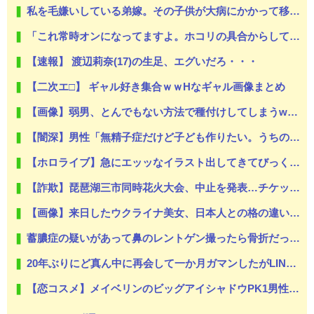
私を毛嫌いしている弟嫁。その子供が大病にかかって移植が必要になったが、検査の結果私は提供者になれなかった。ここで弟嫁爆発。弟嫁「疫病神！子供がタヒんだらお前のせいだ！」
「これ常時オンになってますよ。ホコリの具合からして、だいぶ長いこと」8年分のガス代の正体…？
【速報】 渡辺莉奈(17)の生足、エグいだろ・・・
【二次エ□】 ギャル好き集合ｗｗHなギャル画像まとめ
【画像】弱男、とんでもない方法で種付けしてしまうwww
【闇深】男性「無精子症だけど子ども作りたい。うちの妻と性交渉してくれ」 友人「…わかった」⇒結果！
【ホロライブ】急にエッッなイラスト出してきてびっくりしたで
【詐欺】琵琶湖三市同時花火大会、中止を発表…チケット代や出店料の返金については明言せず
【画像】来日したウクライナ美女、日本人との格の違いを見せつける
蓄膿症の疑いがあって鼻のレントゲン撮ったら骨折だった。そういや幼稚園の頃顔面着地したことがあったが、 母ちゃん当時気づかなかったのかよ・・・
20年ぶりにど真ん中に再会して一か月ガマンしたがLINEで「たまに二人で昔話ができる友達になろう」的なメッセ送信した。昨日まで既読無視
【恋コスメ】メイベリンのビッグアイシャドウPK1男性からの評判めちゃくちゃ良い。