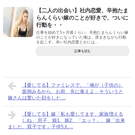
【二人の出会い】社内恋愛、辛抱たま
らんくらい嫁のことが好きで、ついに
行動を・・
仕事を始めて3ヶ月後くらい。辛抱たまらんくらい嫁
のことが好きになっていた俺は、遅まきながら行動
を起こす。幸い社内恋愛とかには...
記事を読む
【愛してる】ファミレスで。「俺が（子供の）
面倒みるから、お前、先に食えよ」そういうと
嫁さんは驚いた顔をした…
【愛してる】嫁「私も愛してます、家族増える
しね」 息子、娘1、娘2、「エッ？」、嫁「出来
ました、双子です」子供5人…