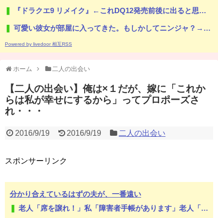
『ドラクエ9 リメイク』←これDQ12発売前後に出ると思う？
可愛い彼女が部屋に入ってきた。もしかしてニンジャ？→スタイリッシュな動きはこちらです…
Powered by livedoor 相互RSS
ホーム
二人の出会い
【二人の出会い】俺は×１だが、嫁に「これか
らは私が幸せにするから」ってプロポーズさ
れ・・・
2016/9/19
2016/9/19
二人の出会い
スポンサーリンク
分かり合えているはずの夫が、一番遠い
老人「席を譲れ！」私「障害者手帳があります」老人「そんなの関係ない！」→暴言を浴びせられた直後、周囲が動き出して…