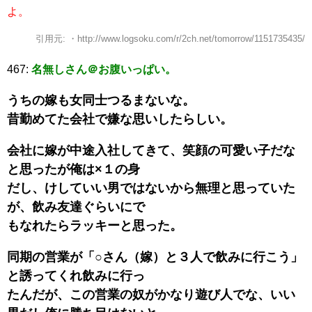
よ。
引用元: ・http://www.logsoku.com/r/2ch.net/tomorrow/1151735435/
467:
名無しさん＠お腹いっぱい。
うちの嫁も女同士つるまないな。
昔勤めてた会社で嫌な思いしたらしい。
会社に嫁が中途入社してきて、笑顔の可愛い子だな
と思ったが俺は×１の身
だし、けしていい男ではないから無理と思っていた
が、飲み友達ぐらいにで
もなれたらラッキーと思った。
同期の営業が「○さん（嫁）と３人で飲みに行こう」
と誘ってくれ飲みに行っ
たんだが、この営業の奴がかなり遊び人でな、いい