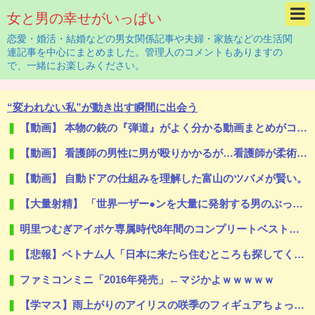
女と男の幸せがいっぱい
恋愛・婚活・結婚などの男女関係記事や夫婦・家族などの生活関
連記事を中心にまとめました。管理人のコメントもありますの
で、一緒にお楽しみください。
“変われない私”が動き出す瞬間に出会う
【動画】 本物の銃の『弾道』がよく分かる動画まとめがコチラｗｗｗ！！
【動画】 看護師の男性に男が殴りかかるが…看護師が柔術使いだった
【動画】 自動ドアの仕組みを理解した富山のツバメが賢い。
【大量射精】 「世界一ザー●ンを大量に発射する男のぶっかけセッ●ス」シリーズが凄すぎてワロタｗｗｗ
明里つむぎアイポケ専属時代8年間のコンプリートベストが半額セール中！！
【悲報】ベトナム人「日本に来たら住むところも探してくれてお金も出ると言われた！日本人は働く人を探しているから人が多いほうが助かると言われた！」ｗｗｗｗｗｗｗｗ
ファミコンミニ「2016年発売」←マジかよｗｗｗｗｗ
【学マス】雨上がりのアイリスの咲季のフィギュアちょっとドスケベじゃない？