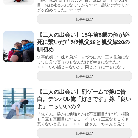
当時、俺24 高卒社会人6年目、嫁20 高卒社会人2年
目、俺は社会人になってからすぐ、趣味でボウリン
グを始めました。マイボー...
記事を読む
【二人の出会い】15年前6歳の俺が必
死に繋いだﾊﾞﾂｲﾁ親父28と親父嫁20の
馴初め
無事結婚して妹と弟が一人づつ出来て三人兄弟にな
って自分で言うのもなんだけど幸せになれたよ
＞＞ いい話じゃないか。同じように幸せになっ...
記事を読む
【二人の出会い】罰ゲームで嫁に告
白。テンパル俺「好きです」嫁「良い
よ」エッいいの？
「俺くん、確かに勉強とかは不真面目だけど、掃除
も日直も真面目にするし、そういう正直なところも
悪くないと思う」 ＞＞ 嫁さん、ちゃんと見て...
記事を読む