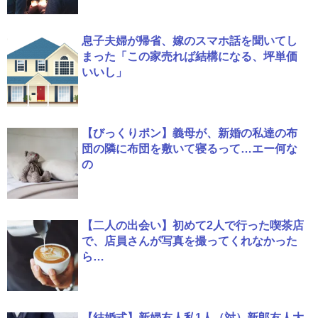
息子夫婦が帰省、嫁のスマホ話を聞いてし
まった「この家売れば結構になる、坪単価
いいし」
【びっくりポン】義母が、新婚の私達の布
団の隣に布団を敷いて寝るって…エー何な
の
【二人の出会い】初めて2人で行った喫茶店
で、店員さんが写真を撮ってくれなかった
ら…
【結婚式】新婦友人私1人（対）新郎友人大