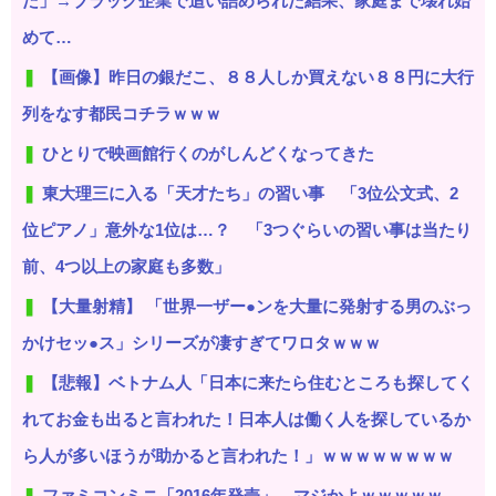
だ」→ブラック企業で追い詰められた結果、家庭まで壊れ始
めて…
【画像】昨日の銀だこ、８８人しか買えない８８円に大行
列をなす都民コチラｗｗｗ
ひとりで映画館行くのがしんどくなってきた
東大理三に入る「天才たち」の習い事 「3位公文式、2
位ピアノ」意外な1位は…？ 「3つぐらいの習い事は当たり
前、4つ以上の家庭も多数」
【大量射精】 「世界一ザー●ンを大量に発射する男のぶっ
かけセッ●ス」シリーズが凄すぎてワロタｗｗｗ
【悲報】ベトナム人「日本に来たら住むところも探してく
れてお金も出ると言われた！日本人は働く人を探しているか
ら人が多いほうが助かると言われた！」ｗｗｗｗｗｗｗｗ
ファミコンミニ「2016年発売」←マジかよｗｗｗｗｗ