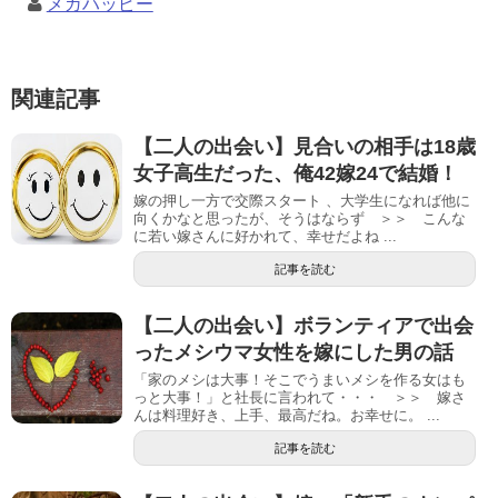
メガハッピー
関連記事
【二人の出会い】見合いの相手は18歳
女子高生だった、俺42嫁24で結婚！
嫁の押し一方で交際スタート 、大学生になれば他に
向くかなと思ったが、そうはならず ＞＞ こんな
に若い嫁さんに好かれて、幸せだよね ...
記事を読む
【二人の出会い】ボランティアで出会
ったメシウマ女性を嫁にした男の話
「家のメシは大事！そこでうまいメシを作る女はも
っと大事！」と社長に言われて・・・ ＞＞ 嫁さ
んは料理好き、上手、最高だね。お幸せに。 ...
記事を読む