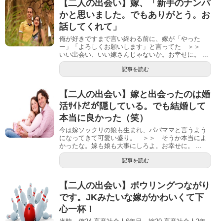
【二人の出会い】嫁、「新手のナンパ
かと思いました。でもありがとう。お
話してくれて」
俺が好きですまで言い終わる前に、嫁が「やった
ー」「よろしくお願いします」と言ってた ＞＞
いい出会い、いい嫁さんじゃないか。お幸せに。 ...
記事を読む
【二人の出会い】嫁と出会ったのは婚
活ｻｲﾄだが隠している。でも結婚して
本当に良かった（笑）
今は嫁ソックリの娘も生まれ、パパママと言うよう
になってきて可愛い盛り。 ＞＞ そうか本当によ
かったな。嫁も娘も大事にしろよ。お幸せに。 ...
記事を読む
【二人の出会い】ボウリングつながり
です。JKみたいな嫁がかわいくて下
心一杯！