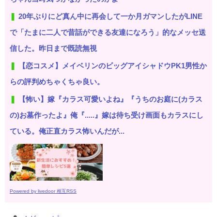
20年ぶりにど真ん中に再会して一か月ガマンしたがLINE
で「たまに二人で昔話ができる友達になろう」的なメッセ送
信した。昨日まで既読無視
【恋コスメ】メイベリンのビッグアイシャドウPK1男性か
らの評判めちゃくちゃ良い。
【怖い】嫁『カラス可愛いよね』『うちのお庭に(カラス
の)お墓作ったよ』俺『.....』嫁は待ち受け画面もカラスにし
ている。俺正直カラス怖いんだが...
Powered by livedoor 相互RSS