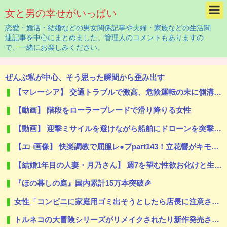
女と男の幸せがいっぱい
恋愛・婚活・結婚などの男女関係記事や夫婦・家族などの生活関
連記事を中心にまとめました。管理人のコメントもありますの
で、一緒にお楽しみください。
ぜんぶ私が中心、そう思った瞬間から歪み出す
【マレーシア】 交通トラブルで激高、危険運転の末に側溝へ転落 車は大破、男に重い法的責任も
【動画】 階段をローラーブレードで滑り降りる女性
【動画】 迎撃ミサイルを避けながら船舶にドローンを突撃させるウクライナ。
【エ□画像】 快楽調教で屈服レ●プpart143！立花響がキモオヤジに弱みを握られ糸色ｲ侖レ●プで調教されたり…他まとめ
【結婚1年目の人妻・月乃さん】 週7を望む性欲お化けと生中出しで満たされる濃厚な一日
『ほの暮しの庭』国内累計15万本突破🎉
女性「コンビニに家庭用ゴミ出そうとしたら店長に注意された！もう二度とこの店来ねえわ！」
トルネコの大冒険シリーズがリメイクされたり新作発売されない理由は？なぜ？