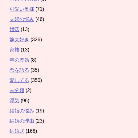
可愛い奥様
(71)
夫婦の悩み
(46)
婚活
(13)
嫁大好き
(326)
家族
(13)
年の差婚
(8)
恋を語る
(35)
愛してる
(350)
未分類
(2)
浮気
(96)
結婚の悩み
(19)
結婚の理由
(23)
結婚式
(168)