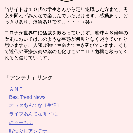
当サイトは１０代の学生さんから定年退職した方まで、男
女を問わずみんなで楽しんでいただけます。感動あり、ど
っきりあり、爆笑ありですよ・・・（笑）
コロナが世界中に猛威を振るっています。地球４６億年の
歴史においてはこのような事態が何度となく起きていたと
思いますが、人類は強い生命力で生き延びています。そし
て近代の医療技術や薬の進化はこのコロナ危機も救ってく
れると信じています。
「アンテナ」リンク
ＡＮＴ
Best Trend News
オワタあんてな〔生活〕
ライフあんてなJ( 'ｰ`)し
にゅーもふ
暇つぶしアンテナ