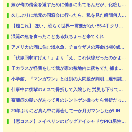
嫁が俺の借金を返すために働きに出てるんだが、化粧して夜出かけていく嫁を見ると腹が立ち暴言を吐いてしまう。嫁「離婚する」俺「出て行け」→離婚届出されてた…
久しぶりに地元の同窓会に行ったら、私を見た瞬間何人かが固まった。「え、生きてたの？」
【艦これ】 ほい、恐らく世界一需要がないE5-4甲クリア編成
渓流の魚を食ったことある奴ちょっと来てくれ
アメリカの湖に住む淡水魚、チョウザメの寿命は400歳を超える可能性
「伏線回収すげえ！」より「え、これ伏線だったのかよ…」って後から気づく展開の方が好き
子カラスが怪我をして我が家の敷地内に落ちてた 捕まえて手当してあげて水と餌をあげたら程なくしてちゃんと飛べるように → それから毎朝屋根から鳴いてくれるようになり…
小学館、『マンガワン』とは別の大問題が判明…週刊誌元編集者がグラビア志望の女性に迫った過激要求
仕事中に後輩のミスで骨折して入院した 労災も下りて生活には困ることはなかったが、後輩は酷く落ち込んで毎日のように見舞いに来た → しかし事態は思いもよらぬ方向へ動いてしまう…
蓄膿症の疑いがあって鼻のレントゲン撮ったら骨折だった。そういや幼稚園の頃顔面着地したことがあったが、 母ちゃん当時気づかなかったのかよ・・・
20年ぶりにど真ん中に再会して一か月ガマンしたがLINEで「たまに二人で昔話ができる友達になろう」的なメッセ送信した。昨日まで既読無視
【恋コスメ】メイベリンのビッグアイシャドウPK1男性からの評判めちゃくちゃ良い。