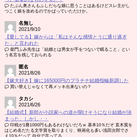
たぶん奥さんもふしだらな娘に思うことはあるけどスレ主がし
つこく娘を攻めるのでかばっていただけか。
名無し
2021/9/10
【愛してる】嫁からは「私はそんな感情とうに通り過ぎ
た」と言われた
柴門ふみ先生は「結婚とは男女が手をつないで眠ること」とい
う名言を残しておられる
匿名
2021/8/26
【嫁大好き】嫁に165000円のプラチナ結婚指輪新調した
買い替えじゃなくて再メッキ出来ないの？
タカシ
2021/6/26
【結婚式】新郎が小説家への道が開けそうになり結婚が決
まった。しかし・・
印税が1冊1000円もあるわけないだろｗ 基本10％だぞ 直木賞を
はじめ名だたる文学賞を取りまくり、映画化も多い浅田次郎でさ
え10％だって 自分で言ってる