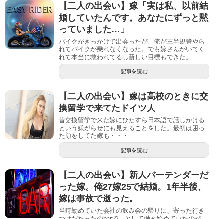
【二人の出会い】嫁「実は私、以前結
婚していたんです。あなたにずっと黙
っていました…」
バイクがきっかけで出会ったが、俺が三半規管やら
れてバイクが乗れなくなった。でも嫁さんがいてく
れて本当に救われてるし新しい目標もできた。 ...
記事を読む
【二人の出会い】嫁は高校のときに交
換留学で来てたドイツ人
昔交換留学で来た嫁にひたすら日本語で話しかける
という嫌がらせにも見えることをした。最初は困っ
た顔をしてた嫁も・・・
記事を読む
【二人の出会い】新人バーテンダーだ
った嫁。俺27嫁25で結婚。1年半後、
嫁は事故で逝った。
当時勤めていた会社の飲み会の帰りに、寄った行き
つけだたったのbarで、として働き始めていたのが