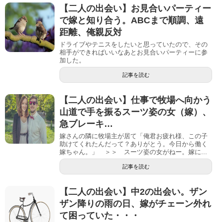
【二人の出会い】お見合いパーティー
で嫁と知り合う。ABCまで順調、遠
距離、俺親反対
ドライブやテニスをしたいと思っていたので、その
相手ができればいいなあとお見合いパーティーに参
加した。
記事を読む
【二人の出会い】仕事で牧場へ向かう
山道で手を振るスーツ姿の女（嫁）、
急ブレーキ…
嫁さんの隣に牧場主が居て「俺君お疲れ様、この子
助けてくれたんだって？ありがとう。今日から働く
嫁ちゃん。」 ＞＞ スーツ姿の女がねー。嫁に...
記事を読む
【二人の出会い】中2の出会い。ザン
ザン降りの雨の日、嫁がチェーン外れ
て困っていた・・・