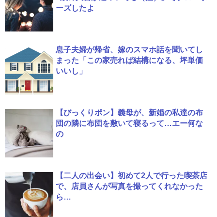
ーズしたよ
息子夫婦が帰省、嫁のスマホ話を聞いてし
まった「この家売れば結構になる、坪単価
いいし」
【びっくりポン】義母が、新婚の私達の布
団の隣に布団を敷いて寝るって…エー何な
の
【二人の出会い】初めて2人で行った喫茶店
で、店員さんが写真を撮ってくれなかった
ら…