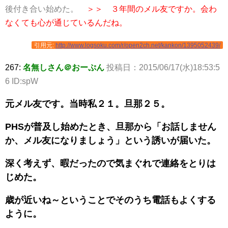
後付き合い始めた。
＞＞ ３年間のメル友ですか。会わ
なくても心が通じているんだね。
引用元:
http://www.logsoku.com/r/open2ch.net/kankon/1395052439/
267:
名無しさん＠おーぷん
投稿日：2015/06/17(水)18:53:5
6 ID:spW
元メル友です。当時私２１。旦那２５。
PHSが普及し始めたとき、旦那から「お話しません
か、メル友になりましょう」という誘いが届いた。
深く考えず、暇だったので気まぐれで連絡をとりは
じめた。
歳が近いね～ということでそのうち電話もよくする
ように。