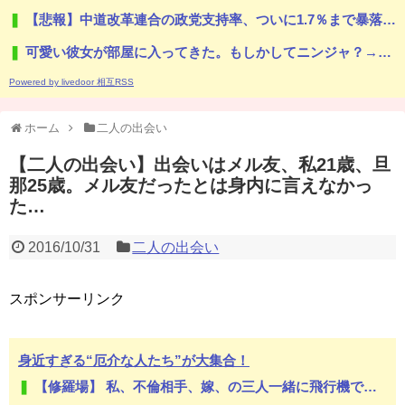
【悲報】中道改革連合の政党支持率、ついに1.7％まで暴落で野党6番手に沈没してしまう → ﾈｯﾄ「共産党以下ｗ」「週刊誌ネタと内輪揉め政党」「ざまぁｗ」
可愛い彼女が部屋に入ってきた。もしかしてニンジャ？→スタイリッシュな動きはこちらです…
Powered by livedoor 相互RSS
ホーム
二人の出会い
【二人の出会い】出会いはメル友、私21歳、旦
那25歳。メル友だったとは身内に言えなかっ
た…
2016/10/31
二人の出会い
スポンサーリンク
身近すぎる“厄介な人たち”が大集合！
【修羅場】 私、不倫相手、嫁、の三人一緒に飛行機で帰ってきた