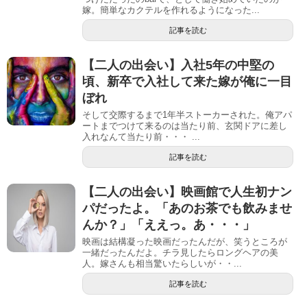
嫁。簡単なカクテルを作れるようになった...
記事を読む
【二人の出会い】入社5年の中堅の
頃、新卒で入社して来た嫁が俺に一目
ぼれ
そして交際するまで1年半ストーカーされた。俺アパ
ートまでつけて来るのは当たり前、玄関ドアに差し
入れなんて当たり前・・・ ...
記事を読む
【二人の出会い】映画館で人生初ナン
パだったよ。「あのお茶でも飲みませ
んか？」「ええっ。あ・・・」
映画は結構凝った映画だったんだが、笑うところが
一緒だったんだよ。チラ見したらロングヘアの美
人。嫁さんも相当驚いたらしいが・・...
記事を読む