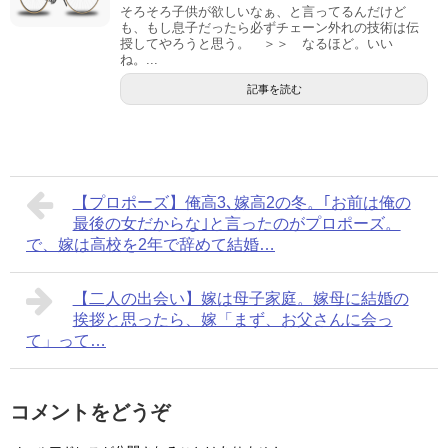
そろそろ子供が欲しいなぁ、と言ってるんだけど
も、もし息子だったら必ずチェーン外れの技術は伝
授してやろうと思う。 ＞＞ なるほど。いい
ね。...
記事を読む
【プロポーズ】俺高3､嫁高2の冬。｢お前は俺の
最後の女だからな｣と言ったのがプロポーズ。
で、嫁は高校を2年で辞めて結婚…
【二人の出会い】嫁は母子家庭。嫁母に結婚の
挨拶と思ったら、嫁「まず、お父さんに会っ
て」って…
コメントをどうぞ