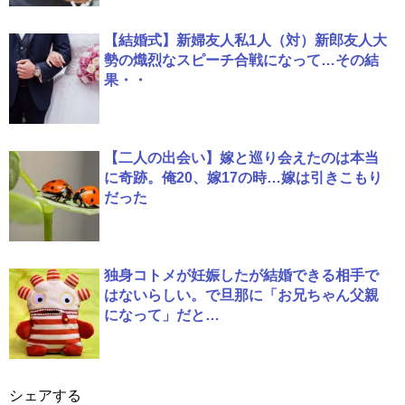
【結婚式】新婦友人私1人（対）新郎友人大
勢の熾烈なスピーチ合戦になって…その結
果・・
【二人の出会い】嫁と巡り会えたのは本当
に奇跡。俺20、嫁17の時…嫁は引きこもり
だった
独身コトメが妊娠したが結婚できる相手で
はないらしい。で旦那に「お兄ちゃん父親
になって」だと…
シェアする