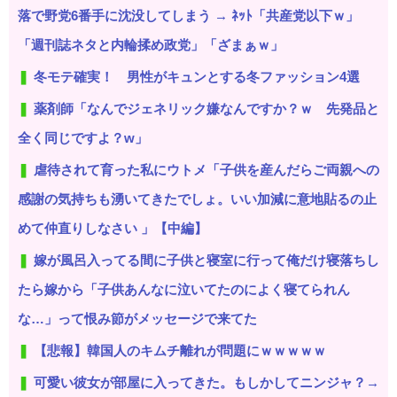
落で野党6番手に沈没してしまう → ﾈｯﾄ「共産党以下ｗ」
「週刊誌ネタと内輪揉め政党」「ざまぁｗ」
冬モテ確実！ 男性がキュンとする冬ファッション4選
薬剤師「なんでジェネリック嫌なんですか？ｗ 先発品と
全く同じですよ？w」
虐待されて育った私にウトメ「子供を産んだらご両親への
感謝の気持ちも湧いてきたでしょ。いい加減に意地貼るの止
めて仲直りしなさい 」【中編】
嫁が風呂入ってる間に子供と寝室に行って俺だけ寝落ちし
たら嫁から「子供あんなに泣いてたのによく寝てられん
な…」って恨み節がメッセージで来てた
【悲報】韓国人のキムチ離れが問題にｗｗｗｗｗ
可愛い彼女が部屋に入ってきた。もしかしてニンジャ？→