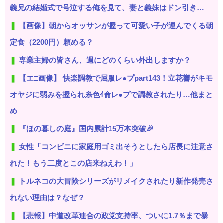
義兄の結婚式で号泣する俺を見て、妻と義妹はドン引き…
【画像】朝からオッサンが握って可愛い子が運んでくる朝
定食（2200円）頼める？
専業主婦の皆さん、週にどのくらい外出しますか？
【エ□画像】 快楽調教で屈服レ●プpart143！立花響がキモ
オヤジに弱みを握られ糸色ｲ侖レ●プで調教されたり…他まと
め
『ほの暮しの庭』国内累計15万本突破🎉
女性「コンビニに家庭用ゴミ出そうとしたら店長に注意さ
れた！もう二度とこの店来ねえわ！」
トルネコの大冒険シリーズがリメイクされたり新作発売さ
れない理由は？なぜ？
【悲報】中道改革連合の政党支持率、ついに1.7％まで暴