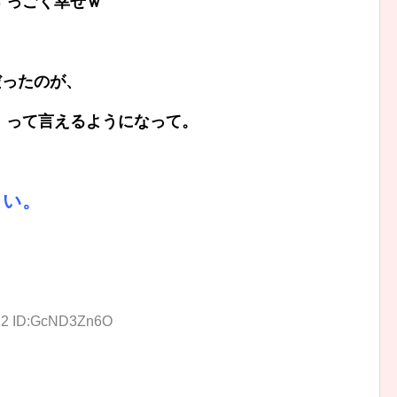
すっごく幸せｗ
だったのが、
」って言えるようになって。
さい。
:12 ID:GcND3Zn6O