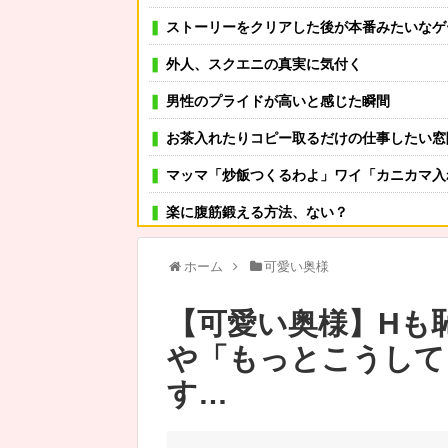
ストーリーをクリアした後が本番みたいなゲ
外人、スクエニの真実に気付く
男性のプライドが高いと感じた瞬間
お茶入れたりコピー取るだけの仕事したい窓
マッマ「炒飯つくるわよ」ワイ「カニカマ入れ
楽に腹筋鍛える方法、ない？
職場の人妻と不倫をして、ついに、、、
ホーム
可愛い奥様
可愛い彼女が部屋に入ってきた。もしかしてニンジャ？
【可愛い奥様】Hも
その店には腕のいいバーテンダーがいた。このグラスに１杯たの
や「もっとこうして
弟「エレベーターで知らない女に蹴られた！」私「何したの？」→事情を聞
す…
池袋の吉兵衛で「かつ食べ放題2200円」に
【無茶振り】女性「俺は痴漢しないのに！と怒るなら、その怒りは被害者にぶつ