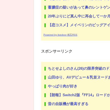
蓄膿症の疑いがあって鼻のレントゲン撮ったら骨折だった。そ
20年ぶりにど真ん中に再会して一か月ガマンしたがLIN
【恋コスメ】メイベリンのビッグアイ
Powered by livedoor 相互RSS
スポンサーリンク
ちとせよしのさん(26)の限界突破のドス
山田ゆり、AVデビュー＆乳首ヌードお●ぱい
やっぱり肉が好き
【朗報】Switch2版『FF14』ロ
昔の自販機が最高すぎる