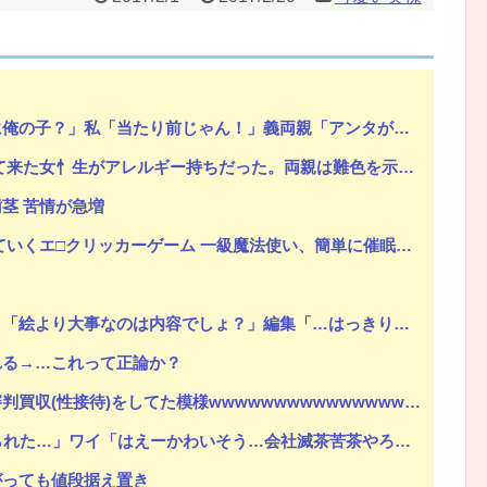
Powered by livedoor 相互RSS
両親「アンタが赤ちゃんの頃にそっくりよ」夫「うーん…」←私の理解や寛容な心が足りないのでしょうか？
た。両親は難色を示したが兄は結婚し実家とは疎遠状態に。その後、兄夫婦に子供が2人生まれたが...
茎 苦情が急増
エ□クリッカーゲーム 一級魔法使い、簡単に催眠術にかかる。
より大事なのは内容でしょ？」編集「…はっきり言いますね」
れる→…これって正論か？
wwwwwwwwwwwwwwwwwwwwwwwwwwwwwwwwwwwwwwwwwwwwwwww
れた…」ワイ「はえーかわいそう…会社滅茶苦茶やろなぁ」
がっても値段据え置き