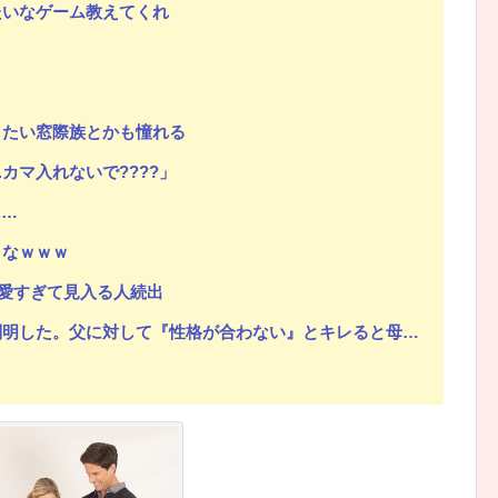
たいなゲーム教えてくれ
したい窓際族とかも憧れる
カマ入れないで????」
に…
よなｗｗｗ
可愛すぎて見入る人続出
。父に対して『性格が合わない』とキレると母が「こう言い出した」