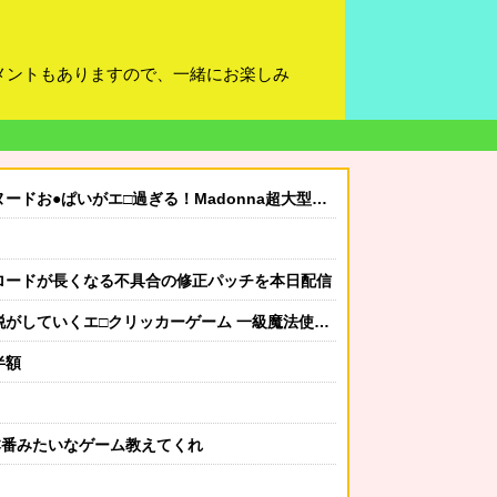
メントもありますので、一緒にお楽しみ
エ□過ぎる！Madonna超大型新人、セッ●ス解禁！（エ□動画）
14』ロードが長くなる不具合の修正パッチを本日配信
くエ□クリッカーゲーム 一級魔法使い、簡単に催眠術にかかる。
半額
本番みたいなゲーム教えてくれ
く