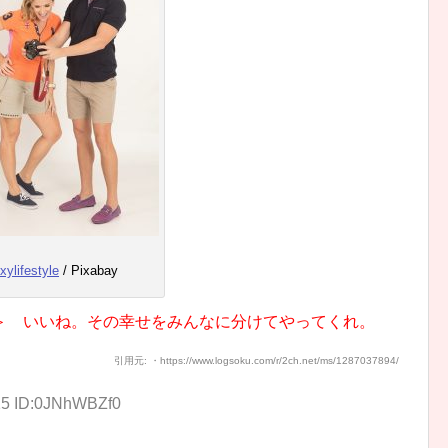
xylifestyle
/ Pixabay
＞ いいね。その幸せをみんなに分けてやってくれ。
引用元: ・https://www.logsoku.com/r/2ch.net/ms/1287037894/
15 ID:0JNhWBZf0