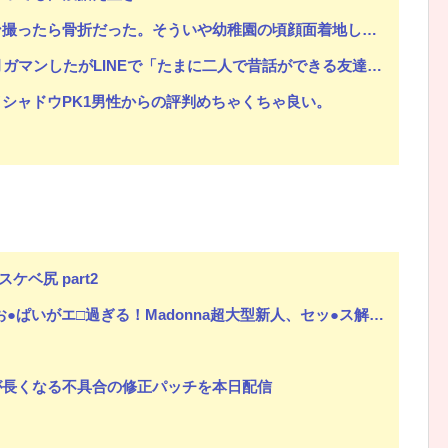
ういや幼稚園の頃顔面着地したことがあったが、 母ちゃん当時気づかなかったのかよ・・・
Eで「たまに二人で昔話ができる友達になろう」的なメッセ送信した。昨日まで既読無視
シャドウPK1男性からの評判めちゃくちゃ良い。
ケベ尻 part2
がエ□過ぎる！Madonna超大型新人、セッ●ス解禁！（エ□動画）
ードが長くなる不具合の修正パッチを本日配信