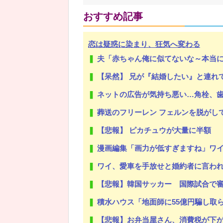
おすすめ記事
恋は疑惑に染まり、狂気へ変わる
Powered by livedoor 相互RSS
夫「赤ちゃん俺に似てないな～本当に俺の子？」私「当たり前じゃん！」義
【呆然】 兄が『結婚したい』と連れて来た女忄生がアレルギー持ちだっ
ネットの広告が気持ち悪い…角栓、歯
葬送のフリーレン フェルンを脱がしていく
【悲報】 ピカチュウが大量に半額
漫画編集「画力が低すぎますね」ワイ「絵
ワイ、愛車を手放せと婚約者に言わ
【悲報】韓国サッカー 国際試合で審判買収(性接待)をしてた模様w
積水ハウス「地面師に55億円騙し取ら
【悲報】お弁当屋さん、消費税が下