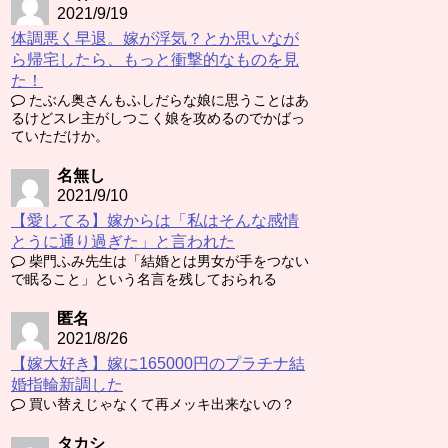
2021/9/19
体調悪く早退。嫁が浮気？とか思いなが
ら帰宅したら、もっと衝撃的なものを見
た！
たぶん奥さんもふしだらな娘に思うことはあ
るけどスレ主がしつこく娘を攻めるのでかばっ
ていただけか。
名無し
2021/9/10
【愛してる】嫁からは「私はそんな感情
とうに通り過ぎた」と言われた
柴門ふみ先生は「結婚とは男女が手をつない
で眠ること」という名言を残しておられる
匿名
2021/8/26
【嫁大好き】嫁に165000円のプラチナ結
婚指輪新調した
買い替えじゃなくて再メッキ出来ないの？
タカシ