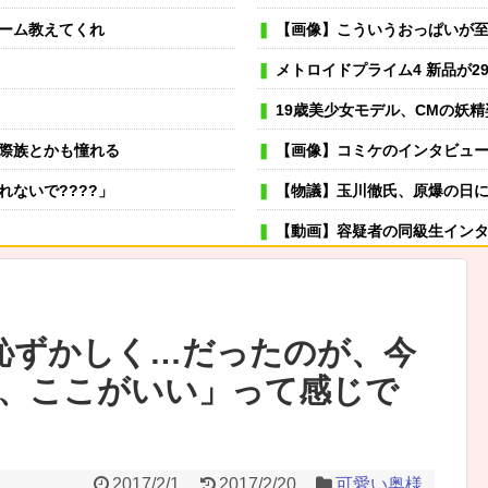
ーム教えてくれ
【画像】こういうおっぱいが
メトロイドプライム4 新品が29
19歳美少女モデル、CMの妖
際族とかも憧れる
【画像】コミケのインタビュー、とんでも
ないで????」
【物議】玉川徹氏、原爆の日に「一度核
【動画】容疑者の同級生インタビ
可愛い彼女が部屋に入ってきた。もし
→スタイリッシュな動きはこちらです…
冬モテ確実！ 男性がキュンと
恥ずかしく…だったのが、今
むよ→彼の見事なテクニックはこちらです…
薬剤師「なんでジェネリック嫌
、ここがいい」って感じで
いた家族全員が「それは自業自得」と呆れてしまい…
虐待されて育った私にウトメ「子供を産んだらご両親への感
挑戦したら想定外の連鎖すぎた
嫁が風呂入ってる間に子供と寝室に行って俺だけ寝落ちしたら
けるのではなく加害者を止めることに使ってください」
専業主夫のイメージ
2017/2/1
2017/2/20
可愛い奥様