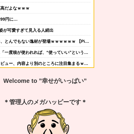
至高だよなｗｗｗ
99円に…
精姿が可愛すぎて見入る人続出
ない逸材が登場ｗｗｗｗｗｗ 【Pickup07092041】
が使われれば、“使っていい”という世界になりかねない」
ュー、内容より別のところに注目集まるｗｗｗｗ
かしてニンジャ？→スタイリッシュな動きはこちらです…
Welcome to ”幸せがいっぱい”
する冬ファッション4選
なんですか？ｗ 先発品と全く同じですよ？w」
＊管理人のメガハッピーです＊
謝の気持ちも湧いてきたでしょ。いい加減に意地貼るの止めて仲直りしなさい 」【中編】
嫁から「子供あんなに泣いてたのによく寝てられんな…」って恨み節がメッセージで来てた