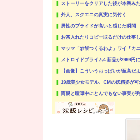
ストーリーをクリアした後が本番み
外人、スクエニの真実に気付く
男性のプライドが高いと感じた瞬間
お茶入れたりコピー取るだけの仕事
マッマ「炒飯つくるわよ」ワイ「カニ
メトロイドプライム4 新品が2999円
【画像】こういうおっぱいが至高だ
19歳美少女モデル、CMの妖精姿が
両親と喧嘩中にとんでもない事実が判明した
Powered by livedoor 相互RSS