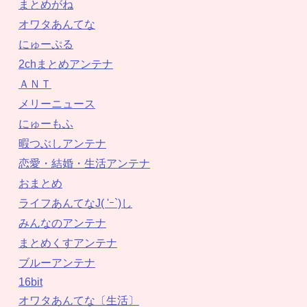
まとめがね
オワタあんてな
にゅーぷる
2chまとめアンテナ
ＡＮＴ
メリーニュース
にゅーもふ
暇つぶしアンテナ
恋愛・結婚・生活アンテナ
おまとめ
ライフあんてなJ( 'ｰ`)し
みんなのアンテナ
まとめくすアンテナ
ブルーアンテナ
16bit
オワタあんてな〔生活〕