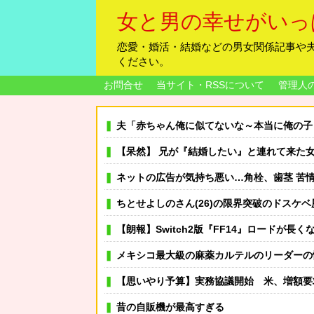
女と男の幸せがいっ
恋愛・婚活・結婚などの男女関係記事や
ください。
お問合せ
当サイト・RSSについて
管理人
夫「赤ちゃん俺に似てないな～本当に俺の子？」私「当たり前じゃん！」義両親「アンタが赤ちゃんの頃にそ
【呆然】 兄が『結婚したい』と連れて来た女忄生がアレルギー持ちだった。両親は難色を示したが兄は
ネットの広告が気持ち悪い…角栓、歯茎 苦
ちとせよしのさん(26)の限界突破のドスケベ尻 
【朗報】Switch2版『FF14』ロードが
メキシコ最大級の麻薬カルテルのリーダーの
【思いやり予算】実務協議開始 米、増額要
昔の自販機が最高すぎる