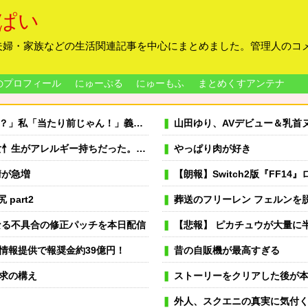
ぱい
夫婦・家族などの生活関連記事を中心にまとめました。管理人のコ
のプロフィール
にゅーぷる
にゅーもふ
まとめくすアンテナ
っくりよ」夫「うーん…」←私の理解や寛容な心が足りないのでしょうか？
山田ゆり、AVデビュー＆乳首ヌードお●ぱいが
結婚し実家とは疎遠状態に。その後、兄夫婦に子供が2人生まれたが...
やっぱり肉が好き
情が急増
【朗報】Switch2版『FF
part2
葬送のフリーレン フェルンを脱がしてい
長くなる不具合の修正パッチを本日配信
【悲報】 ピカチュウが大量に
情報提供で報奨金約39億円！
昔の自販機が最高すぎる
求の構え
ストーリーをクリアした後が
外人、スクエニの真実に気付