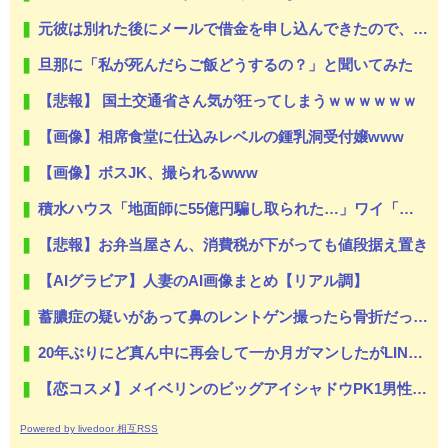
元彼は別れた後にメールで借金を申し込んできたので、会ってその場で消費者金融へ連れて行った…
旦那に「私が死んだらご飯どうするの？」と聞いてみた
【悲報】 国土交通省さん気が狂ってしまうｗｗｗｗｗｗ
【画像】相席食堂に仕込みレベルの鍾乳洞受付嬢www
【画像】ボスJK、撮られるwww
積水ハウス「地面師に55億円騙し取られた…」ワイ「はえーかわいそう…会社滅茶苦茶やろなぁ」
【悲報】お弁当屋さん、消費税が下がっても値段据え置き
【AIグラビア】人妻のAI画像まとめ【リアル調】
蓄膿症の疑いがあって鼻のレントゲン撮ったら骨折だった。そういや幼稚園の頃顔面着地したことがあったが、 母ちゃん当時気づかなかったのかよ・・・
20年ぶりにど真ん中に再会して一か月ガマンしたがLINEで「たまに二人で昔話ができる友達になろう」的なメッセ送信した。昨日まで既読無視
【恋コスメ】メイベリンのビッグアイシャドウPK1男性からの評判めちゃくちゃ良い。
Powered by livedoor 相互RSS