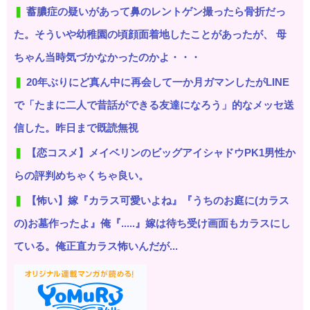
蓄膿症の疑いがあって鼻のレントゲン撮ったら骨折だっ
た。そういや幼稚園の頃顔面着地したことがあったが、 母
ちゃん当時気づかなかったのかよ・・・
20年ぶりにど真ん中に再会して一か月ガマンしたがLINE
で「たまに二人で昔話ができる友達になろう」的なメッセ送
信した。昨日まで既読無視
【恋コスメ】メイベリンのビッグアイシャドウPK1男性か
らの評判めちゃくちゃ良い。
【怖い】嫁『カラス可愛いよね』『うちのお庭に(カラス
の)お墓作ったよ』俺『.....』嫁は待ち受け画面もカラスにし
ている。俺正直カラス怖いんだが...