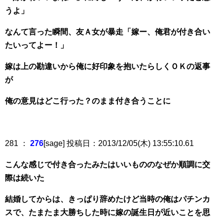
うよ」
なんて言った瞬間、友Ａ女が暴走「嫁ー、俺君が付き合い
たいってよー！」
嫁は上の勘違いから俺に好印象を抱いたらしくＯＫの返事
が
俺の意見はどこ行った？のまま付き合うことに
281 ：
276
[sage] 投稿日：2013/12/05(木) 13:55:10.61
こんな感じで付き合ったみたはいいもののなぜか順調に交
際は続いた
結婚してからは、きっぱり辞めたけど当時の俺はパチンカ
スで、たまたま大勝ちした時に嫁の誕生日が近いことを思