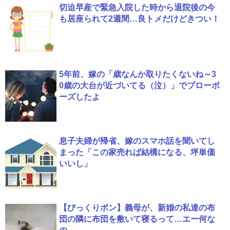
切迫早産で緊急入院した時から退院後の今
も居座られて2週間…良トメだけどきつい！
5年前、嫁の「歳なんか取りたくないね～3
0歳の大台が近づいてる（泣）」でプローポ
ーズしたよ
息子夫婦が帰省、嫁のスマホ話を聞いてし
まった「この家売れば結構になる、坪単価
いいし」
【びっくりポン】義母が、新婚の私達の布
団の隣に布団を敷いて寝るって…エー何な