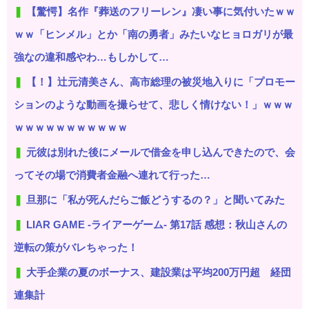
【驚愕】名作『葬送のフリーレン』凄い事に気付いたｗｗ
ｗｗ「ヒンメル」とか「南の勇者」みたいなヒョロガリが最
強なの違和感やわ…もしかして…
【！】辻元清美さん、高市総理の被災地入りに「プロモー
ションのような動画を撮らせて、悲しく情けない！」ｗｗｗ
ｗｗｗｗｗｗｗｗｗｗｗ
元彼は別れた後にメールで借金を申し込んできたので、会
ってその場で消費者金融へ連れて行った…
旦那に「私が死んだらご飯どうするの？」と聞いてみた
LIAR GAME -ライアーゲーム- 第17話 感想：秋山さんの
逆転の策がバレちゃった！
大手企業の夏のボーナス、建設業は平均200万円超 経団
連集計