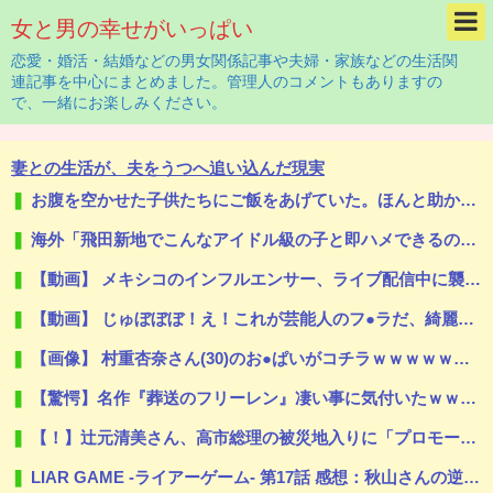
女と男の幸せがいっぱい
恋愛・婚活・結婚などの男女関係記事や夫婦・家族などの生活関
連記事を中心にまとめました。管理人のコメントもありますの
で、一緒にお楽しみください。
妻との生活が、夫をうつへ追い込んだ現実
お腹を空かせた子供たちにご飯をあげていた。ほんと助かるわ、どうもありがとう → 母親はこんな様子です…
海外「飛田新地でこんなアイドル級の子と即ハメできるのかよ」⇒ 晒された無修正動画がコチラ
【動画】 メキシコのインフルエンサー、ライブ配信中に襲撃されて死亡。
【動画】 じゅぼぼぼ！え！これが芸能人のフ●ラだ、綺麗な顔とお口でこんなことしているだ 笑
【画像】 村重杏奈さん(30)のお●ぱいがコチラｗｗｗｗｗｗｗｗｗｗｗｗ
【驚愕】名作『葬送のフリーレン』凄い事に気付いたｗｗｗｗ「ヒンメル」とか「南の勇者」みたいなヒョロガリが最強なの違和感やわ…もしかして…
【！】辻元清美さん、高市総理の被災地入りに「プロモーションのような動画を撮らせて、悲しく情けない！」ｗｗｗｗｗｗｗｗｗｗｗｗｗｗ
LIAR GAME -ライアーゲーム- 第17話 感想：秋山さんの逆転の策がバレちゃった！