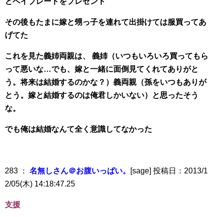
とベイブレードをプレゼント
その後もたまに嫁と甥っ子を連れて出掛けては服買ってあ
げてた
これを見た義姉両親は、
義姉（いつもいろいろ買ってもら
って悪いな…でも、嫁と一緒に面倒見てくれてありがと
う。将来は結婚するのかな？）
義両親（孫をいつもありが
とう。嫁と結婚するのは俺君しかいない）
と思ったそう
な。
でも俺は結婚なんて全く意識してなかった
283 ：
名無しさん＠お腹いっぱい。
[sage] 投稿日：2013/1
2/05(木) 14:18:47.25
支援