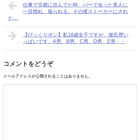
仕事で京都に住んでた時、バーで会った美人に
一目惚れ、振られる。その後ストーカーにされ
た…
【びっくりポン】私18歳女子ですが、彼氏歴い
っぱいです。A男、B男、C男、D男、E男・・
コメントをどうぞ
メールアドレスが公開されることはありません。