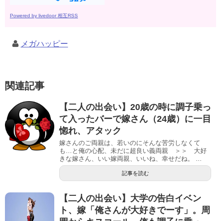
Powered by livedoor 相互RSS
メガハッピー
関連記事
【二人の出会い】20歳の時に調子乗っ
て入ったバーで嫁さん（24歳）に一目
惚れ、アタック
嫁さんのご両親は、若いのにそんな苦労しなくて
も…と俺の心配、未だに超良い義両親 ＞＞ 大好
きな嫁さん、いい嫁両親、いいね、幸せだね。 ...
記事を読む
【二人の出会い】大学の告白イベン
ト、嫁「俺さんが大好きでーす」。周