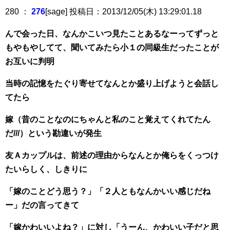
280 ：
276
[sage] 投稿日：2013/12/05(木) 13:29:01.18
んで会った日、なんかこいつ見たことあるなーってずっと
もやもやしてて、聞いてみたら小１の同級生だったことが
お互いに判明
当時の記憶をたぐり寄せてなんとか盛り上げようと会話し
てたら
嫁（昔のことなのにちゃんと私のこと覚えてくれてたん
だ///）という勘違いが発生
友Ａカップルは、前述の理由からなんとか俺らをくっつけ
たいらしく、しきりに
「嫁のことどう思う？」「２人ともなんかいい感じだね
ー」だの言ってきて
「嫁かわいいよね？」に対し「うーん、かわいい子だと思