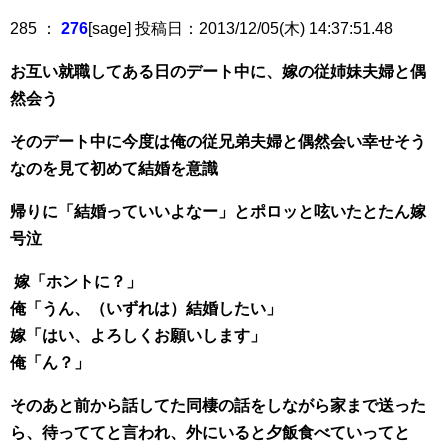
285 ：
276
[sage] 投稿日：2013/12/05(木) 14:37:51.48
お互い就職してある日のデート中に、嫁の従姉妹夫婦と偶
然会う
そのデート中に今度は俺の従兄弟夫婦と偶然会い幸せそう
なのを見て初めて結婚を意識
帰りに「結婚っていいよなー」とポロッと呟いたとたん嫁
号泣
嫁「ホントに？」
俺「うん、（いずれは）結婚したい」
嫁「はい、よろしくお願いします」
俺「ん？」
そのあと前から話してた同棲の話をしながら家まで送った
ら、待っててと言われ、外にいると夕飯食べていってと