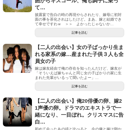
囲からキスコール、俺も調子に乗っ
て…
披露宴で告白の時の再現やらされたり、嫁母に初対
面の事を茶化されはしたけど。まあ、嫁と結婚でき
て幸せですわｗ ＞＞ よかったじゃないか...
記事を読む
【二人の出会い】女の子ばっかり生ま
れる家系の嫁…産まれた子供３人も全
員女の子
嫁は嫁友経由で俺の存在を知ったんだけど、嫁友が
「そういえば嫁ちゃんと同じ女の子ばかりの家に生
まれた先輩がいるって聞いたよー」...
記事を読む
【二人の出会い】俺20俳優の卵、嫁2
1声優の卵。ドラマのエキストラで一
緒になり、一目ぼれ。クリスマスに告
白…
初めて会ったあの頃と比べると、今の俺と嫁は卵か