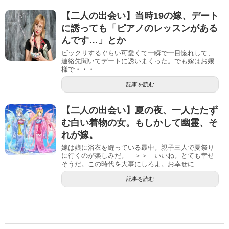
【二人の出会い】当時19の嫁、デート
に誘っても「ピアノのレッスンがある
んです…」とか
ビックリするぐらい可愛くて一瞬で一目惚れして、
連絡先聞いてデートに誘いまくった。でも嫁はお嬢
様で・・・
記事を読む
【二人の出会い】夏の夜、一人たたず
む白い着物の女。もしかして幽霊、そ
れが嫁。
嫁は娘に浴衣を縫っている最中。親子三人で夏祭り
に行くのが楽しみだ。 ＞＞ いいね。とても幸せ
そうだ。この時代を大事にしろよ。お幸せに...
記事を読む