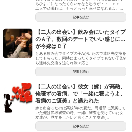
らひよこになったくらいかなと思うが・・ ＞＞
二人で頑張れば、もっともっと幸せになれるよ。...
記事を読む
【二人の出会い】飲み会にいたタイプ
のＡ子、数回のデートでいい感じに…
が今嫁はＣ子
とある飲み会でタイプの子Aがいたので連絡先交換を
してもらった。同時にまったくタイプでもない子Bか
ら連絡先交換を迫られ渋々応じ...
記事を読む
【二人の出会い】彼女（嫁）が高熱、
俺寝ずの看病。で「一緒に寝ようよ、
看病のご褒美」と誘われた
嫁と出会ったのは高校3年の夏だ。弓道部に所属して
いた俺は昇段審査の時、一緒に審査を受けていた女
友達が、見学をしたいと言うことで友達(...
記事を読む