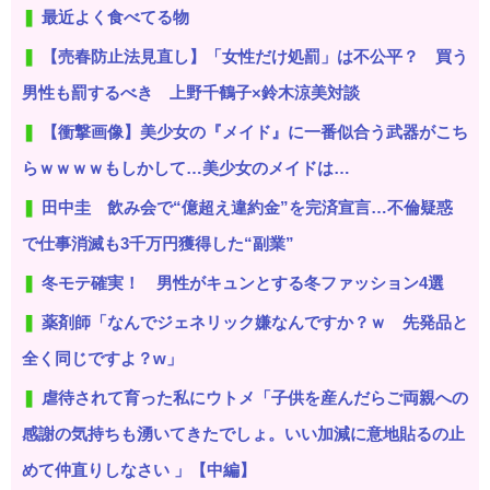
最近よく食べてる物
【売春防止法見直し】「女性だけ処罰」は不公平？ 買う
男性も罰するべき 上野千鶴子×鈴木涼美対談
【衝撃画像】美少女の『メイド』に一番似合う武器がこち
らｗｗｗｗもしかして…美少女のメイドは…
田中圭 飲み会で“億超え違約金”を完済宣言…不倫疑惑
で仕事消滅も3千万円獲得した“副業”
冬モテ確実！ 男性がキュンとする冬ファッション4選
薬剤師「なんでジェネリック嫌なんですか？ｗ 先発品と
全く同じですよ？w」
虐待されて育った私にウトメ「子供を産んだらご両親への
感謝の気持ちも湧いてきたでしょ。いい加減に意地貼るの止
めて仲直りしなさい 」【中編】