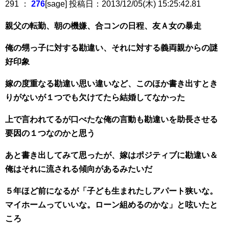
291 ：
276
[sage] 投稿日：2013/12/05(木) 15:25:42.81
親父の転勤、朝の機嫌、合コンの日程、友Ａ女の暴走
俺の甥っ子に対する勘違い、それに対する義両親からの謎
好印象
嫁の度重なる勘違い思い違いなど、このほか書き出すとき
りがないが１つでも欠けてたら結婚してなかった
上で言われてるが口べたな俺の言動も勘違いを助長させる
要因の１つなのかと思う
あと書き出してみて思ったが、嫁はポジティブに勘違い＆
俺はそれに流される傾向があるみたいだ
５年ほど前になるが「子ども生まれたしアパート狭いな。
マイホームっていいな。ローン組めるのかな」と呟いたと
ころ