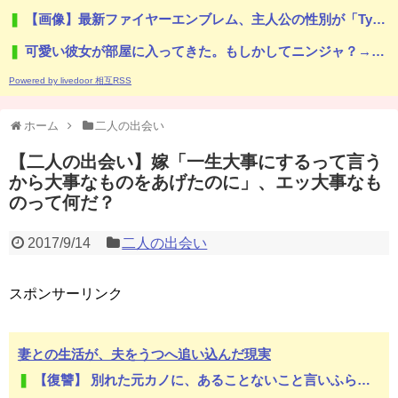
【画像】最新ファイヤーエンブレム、主人公の性別が「Type-A」と「Type-B」になってしまう
可愛い彼女が部屋に入ってきた。もしかしてニンジャ？→スタイリッシュな動きはこちらです…
Powered by livedoor 相互RSS
ホーム
二人の出会い
【二人の出会い】嫁「一生大事にするって言う
から大事なものをあげたのに」、エッ大事なも
のって何だ？
2017/9/14
二人の出会い
スポンサーリンク
妻との生活が、夫をうつへ追い込んだ現実
【復讐】 別れた元カノに、あることないこと言いふらされた。DTだったとか、早いとか、首絞めながらやるとか特殊な○癖があるとか