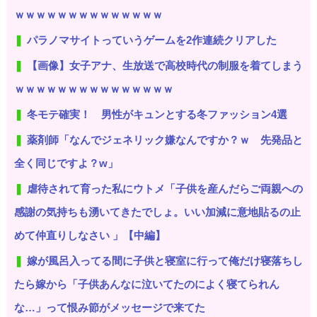
ｗｗｗｗｗｗｗｗｗｗｗｗｗｗ
パラノマサイトっていうゲームを2作連続クリアした
【画像】女子アナ、生放送で高校時代の制服を着てしまう
ｗｗｗｗｗｗｗｗｗｗｗｗｗｗｗ
冬モテ確実！ 男性がキュンとする冬ファッション4選
薬剤師「なんでジェネリック嫌なんですか？ｗ 先発品と
全く同じですよ？w」
虐待されて育った私にウトメ「子供を産んだらご両親への
感謝の気持ちも湧いてきたでしょ。いい加減に意地貼るの止
めて仲直りしなさい 」【中編】
嫁が風呂入ってる間に子供と寝室に行って俺だけ寝落ちし
たら嫁から「子供あんなに泣いてたのによく寝てられん
な…」って恨み節がメッセージで来てた