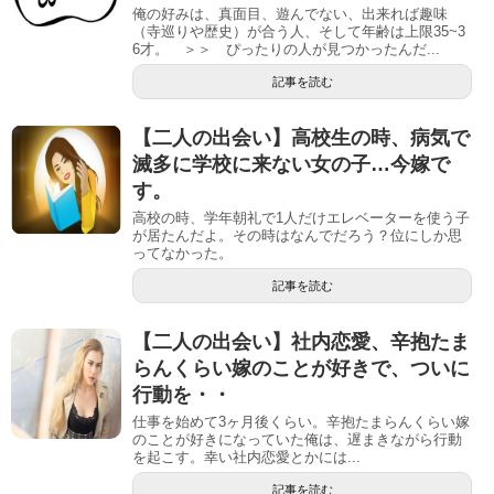
俺の好みは、真面目、遊んでない、出来れば趣味
（寺巡りや歴史）が合う人、そして年齢は上限35~3
6才。 ＞＞ ぴったりの人が見つかったんだ...
記事を読む
【二人の出会い】高校生の時、病気で
滅多に学校に来ない女の子…今嫁で
す。
高校の時、学年朝礼で1人だけエレベーターを使う子
が居たんだよ。その時はなんでだろう？位にしか思
ってなかった。
記事を読む
【二人の出会い】社内恋愛、辛抱たま
らんくらい嫁のことが好きで、ついに
行動を・・
仕事を始めて3ヶ月後くらい。辛抱たまらんくらい嫁
のことが好きになっていた俺は、遅まきながら行動
を起こす。幸い社内恋愛とかには...
記事を読む