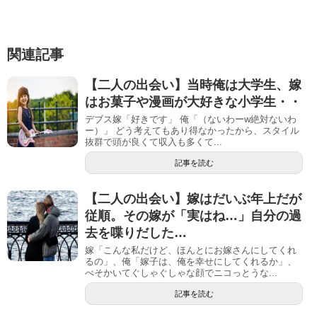
関連記事
【二人の出会い】当時俺は大学生、嫁
はお菓子や漫画が大好きな小学生・・
デブス嫁「好きです」 俺「（ないわーw絶対ないわ
ー）」 どう考えてもあり得なかったから、スタイル
抜群で頭が良くて収入も多くて...
記事を読む
【二人の出会い】嫁はだいぶ年上だが
従順。その嫁が「実はね…」自分の過
去を喋りだした…
嫁「こんな私だけど、ほんとにお嫁さんにしてくれ
るの」、俺「嫁子は、俺を幸せにしてくれるか」、
べそかいてぐしゃぐしゃな顔でニコっとうな...
記事を読む