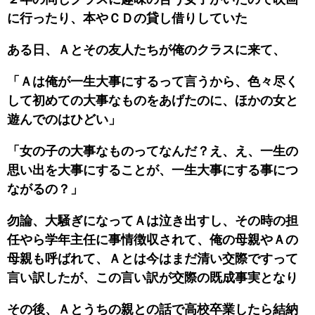
に行ったり、本やＣＤの貸し借りしていた
ある日、Ａとその友人たちが俺のクラスに来て、
「Ａは俺が一生大事にするって言うから、色々尽く
して初めての大事なものをあげたのに、ほかの女と
遊んでのはひどい」
「女の子の大事なものってなんだ？え、え、一生の
思い出を大事にすることが、一生大事にする事につ
ながるの？」
勿論、大騒ぎになってＡは泣き出すし、その時の担
任やら学年主任に事情徴収されて、俺の母親やＡの
母親も呼ばれて、Ａとは今はまだ清い交際ですって
言い訳したが、この言い訳が交際の既成事実となり
その後、Ａとうちの親との話で高校卒業したら結納