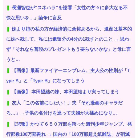
長瀬智也が“スネハラ”を謝罪「女性の方々に多大なる不
快な思いを…」論争に言及
妹より姉の私の方が経済的に余裕あるから、遺産は基本的
に妹へ残して、私には遺留分の4分の1残すとのこと → 思わ
ず「それなら普段のプレゼントもう要らないかな」と母に言
うと…
【画像】最新ファイヤーエンブレム、主人公の性別が「T
ype-A」と「Type-B」になってしまう
【画像】 本田望結の妹、本田望結より実ってしまう
友人「この名前にしたい！」夫「それ漫画のキャラだ
ろ…」→子供の名付けを巡って夫婦が大揉めになり…
【悲報】かつて６５０万部を誇った週刊少年ジャンプ、発
行部数100万部割れ → 国内の「100万部超え紙雑誌」が消滅