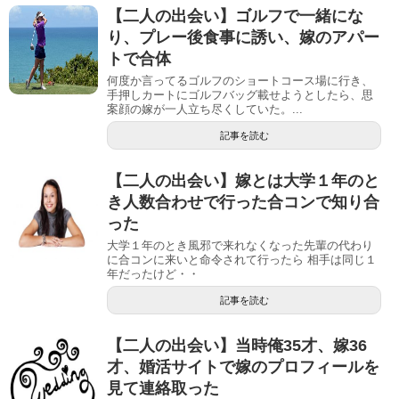
【二人の出会い】ゴルフで一緒にな
り、プレー後食事に誘い、嫁のアパー
トで合体
何度か言ってるゴルフのショートコース場に行き、
手押しカートにゴルフバッグ載せようとしたら、思
案顔の嫁が一人立ち尽くしていた。...
記事を読む
【二人の出会い】嫁とは大学１年のと
き人数合わせで行った合コンで知り合
った
大学１年のとき風邪で来れなくなった先輩の代わり
に合コンに来いと命令されて行ったら 相手は同じ１
年だったけど・・
記事を読む
【二人の出会い】当時俺35才、嫁36
才、婚活サイトで嫁のプロフィールを
見て連絡取った