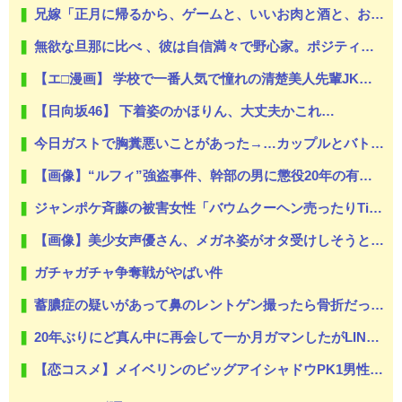
兄嫁「正月に帰るから、ゲームと、いいお肉と酒と、お風呂グッズの準備しとけよ」寝起きの私「知るかボケ」兄嫁「キィィィィー！！！！」私「あ…」
無欲な旦那に比べ 、彼は自信満々で野心家。ポジティブな彼に惹かれバイト後や休みの日に会うようになり、男女の関係になるまで時間はいらなかった... だが彼はただのバカだったｗ
【エ□漫画】 学校で一番人気で憧れの清楚美人先輩JKに何故か突然エ□動画撮影の竿役を頼まれて…！？
【日向坂46】 下着姿のかほりん、大丈夫かこれ…
今日ガストで胸糞悪いことがあった→…カップルとバトルしてあわや警察沙汰だったんだがどっちが悪い？
【画像】“ルフィ”強盗事件、幹部の男に懲役20年の有罪判決確定！！！
ジャンポケ斉藤の被害女性「バウムクーヘン売ったりTikTokライブしててムカついたから示談しなかった」
【画像】美少女声優さん、メガネ姿がオタ受けしそうと話題に・・・
ガチャガチャ争奪戦がやばい件
蓄膿症の疑いがあって鼻のレントゲン撮ったら骨折だった。そういや幼稚園の頃顔面着地したことがあったが、 母ちゃん当時気づかなかったのかよ・・・
20年ぶりにど真ん中に再会して一か月ガマンしたがLINEで「たまに二人で昔話ができる友達になろう」的なメッセ送信した。昨日まで既読無視
【恋コスメ】メイベリンのビッグアイシャドウPK1男性からの評判めちゃくちゃ良い。