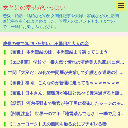
女と男の幸せがいっぱい
恋愛・婚活・結婚などの男女関係記事や夫婦・家族などの生活関
連記事を中心にまとめました。管理人のコメントもありますの
で、一緒にお楽しみください。
成長の先で気づいた想い、不器用な大人の恋
【画像】 本田望結の妹、本田望結より実ってしまう
【エ□漫画】 学校で一番人気で憧れの清楚美人先輩JKに何故か突然エ□動画撮影の竿役を頼まれて…！？
世間「大変だ！AI化で中間層が失業して介護とか運送の仕事するしか無くなるぞ！」←うん…うん？
【画像】福岡、こんなのが普通に走ってるｗｗｗｗｗｗｗｗｗｗｗｗｗｗｗｗ
【画像】日本さん、避難所が各国と比べて優秀過ぎると話題に
【話題】 河内長野市で警官が包丁男に発砲したシーンのモザ無し映像が公開される。
【閲覧注意】 世界一のアホ「地雷踏んでもさ！一瞬で足引けば問題なくね？ｗ」⇒ 実践した結果
【ニューヨーク】夫の股間を触る女にブチギレる妻