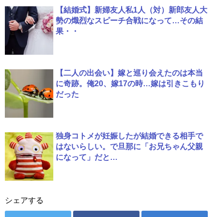
【結婚式】新婦友人私1人（対）新郎友人大
勢の熾烈なスピーチ合戦になって…その結
果・・
【二人の出会い】嫁と巡り会えたのは本当
に奇跡。俺20、嫁17の時…嫁は引きこもり
だった
独身コトメが妊娠したが結婚できる相手で
はないらしい。で旦那に「お兄ちゃん父親
になって」だと…
シェアする