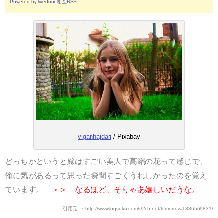
Powered by livedoor 相互RSS
viganhajdari
/ Pixabay
どっちかというと嫁はすごい美人で高嶺の花って感じで、
俺に気があるって思った瞬間すごくうれしかったのを覚え
ています。
＞＞ なるほど、そりゃあ嬉しいだうな。
引用元: ・http://www.logsoku.com/r/2ch.net/tomorrow/1336569831/