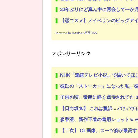
20年ぶりにど真ん中に再会して一か月ガマンしたがLIN
【恋コスメ】メイベリンのビッグアイ
Powered by livedoor 相互RSS
スポンサーリンク
NHK「連続テレビ小説」で描いてほ
彼氏の「ストーカー」になった私。彼氏は
子供の頃、毒親に軽く虐侍されてた エリート志向の家で、成績がクラス一番
【日向坂46】 これは贅沢... バチ
森香澄、新作下着の着用ショットｗｗ
【二次】 OL画像、スーツ姿が最高