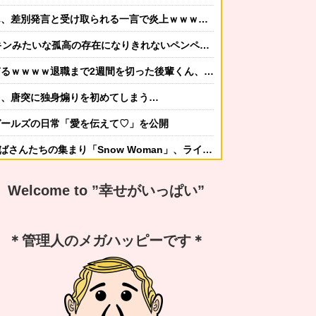
差別発言と受け取られる一言で炎上ｗｗｗｗｗｗ
ンみたいな孤高の存在になりきれないペンペンねこ！
職まで2週間を切った後輩くん、やりたい放題する…ヤバすぎる…
ト、唐突に独身煽りを初めてしまう…
ガールズの日常「愛を伝えて♡」を公開
の集まり「Snow Woman」、ライブ開催決定！！（※動画あり）
かしてニンジャ？→スタイリッシュな動きはこちらです…
Welcome to ”幸せがいっぱい”
する冬ファッション4選
なんですか？ｗ 先発品と全く同じですよ？w」
＊管理人のメガハッピーです＊
謝の気持ちも湧いてきたでしょ。いい加減に意地貼るの止めて仲直りしなさい 」【中編】
嫁から「子供あんなに泣いてたのによく寝てられんな…」って恨み節がメッセージで来てた