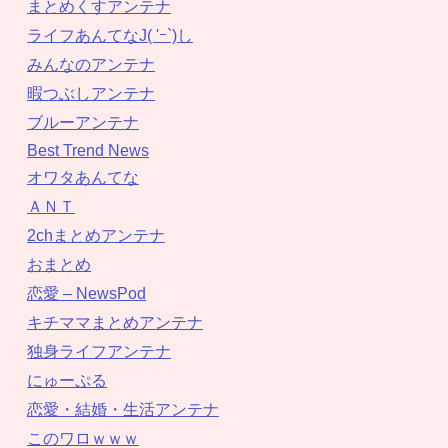
まとめくすアンテナ
ライフあんてなJ( 'ｰ`)し
みんなのアンテナ
暇つぶしアンテナ
ブルーアンテナ
Best Trend News
オワタあんてな
ＡＮＴ
2chまとめアンテナ
おまとめ
恋愛 – NewsPod
キチママまとめアンテナ
独身ライフアンテナ
にゅーぷる
恋愛・結婚・生活アンテナ
このワロｗｗｗ