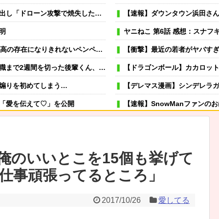
で焼失した」として処理…ロシア当局が捜査！
【速報】ダウンタウン浜田さん、
明
ヤニねこ 第6話 感想：スナフキ
の存在になりきれないペンペンねこ！
【衝撃】最近の若者がヤバすぎるｗｗｗｗ退
た後輩くん、やりたい放題する…ヤバすぎる…
【ドラゴンボール】カカロッ
煽りを初めてしまう…
【デレマス漫画】シンデレラ
「愛を伝えて♡」を公開
【速報】SnowManファンのおばさんたち
起きだな！」 と二人でウキウキしていた。
可愛い彼女が部屋に入ってきた。もし
→スタイリッシュな動きはこちらです…
冬モテ確実！ 男性がキュンと
俺のいいとこを15個も挙げて
むよ→彼の見事なテクニックはこちらです…
薬剤師「なんでジェネリック嫌
「仕事頑張ってるところ」
。どこで相手を見分ければいいんだ？
虐待されて育った私にウトメ「子供を産んだらご両親への感
にくい『農場効果』を引き起こす細菌が判明
嫁が風呂入ってる間に子供と寝室に行って俺だけ寝落ちしたら
2017/10/26
愛してる
から「寝た方がいい」と言われブチギレ
専業主夫のイメージ