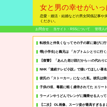
女と男の幸せがいっ
恋愛・婚活・結婚などの男女関係記事や
ください。
お問合せ
当サイト・RSSについて
管理人
転校生と仲良くなってその子の家に遊びに行ったら
甥(小学生)と義兄は 「カブトムシとりに行くから明日早
【復讐】 「あんた老け顔だから○○の代わりにエ●チなゲーム買ってきてあげて
NHK「連続テレビ小説」で描いてほしい著
彼氏の「ストーカー」になった私。彼氏は病気になり地元に帰
子供の頃、毒親に軽く虐侍されてた エリート志向の家で、成績がクラス一番じゃないと、髪掴んで家中引きずり
ラーメンやうどんでレンゲに麺乗せる人って
【二次】 OL画像、スーツ姿が最高すぎるま