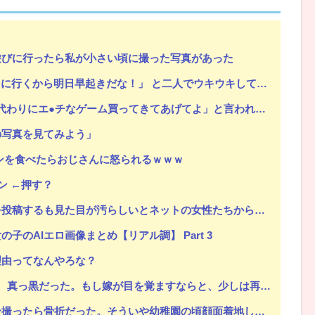
遊びに行ったら私が小さい頃に撮った写真があった
Powered by livedoor 相互RSS
に行くから明日早起きだな！」 と二人でウキウキしていた。
なゲーム買ってきてあげてよ」と言われて弟の代わりにア○ルトゲームを買わされた
の写真を見てみよう」
ンを食べたらおじさんに怒られるｗｗｗ
ン ←押す？
るも見た目が汚らしいとネットの女性たちから批判された結果ｗｗｗ
子のAIエロ画像まとめ【リアル調】 Part 3
理由ってなんやろな？
ならと、少しは再構築もと考えたが八メ撮りの写メを何枚も見て無理だと悟った。だから俺は嫁と間男に制裁を…
ういや幼稚園の頃顔面着地したことがあったが、 母ちゃん当時気づかなかったのかよ・・・