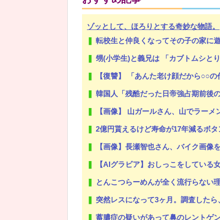
ゾッとして、ほろりとする奇妙な物語。
転校生と仲良くなってその子の家に
Powered by livedoor 相互RSS
甥(小学生)と義兄は 「カブトムシとり
【復讐】 「あんた老け顔だから○○の代わりにエ●チ
韓国人「残酷だった日帝強占期前後
【画像】 山ガールさん、山でラーメ
2億円貰えるけど寿命が17年減るボタ
【画像】長瀬智也さん、バイク画像を投稿す
【AIグラビア】おしっこをしている女の
とんこつらーめんが全く流行らない
突然レスになって3ヶ月。調査したら、真っ黒だった。もし嫁が目を覚ます
蓄膿症の疑いがあって鼻のレントゲン撮ったら骨折だった。そ