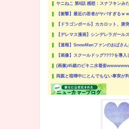
ヤニねこ 第6話 感想：スナフキン
【衝撃】最近の若者がヤバすぎるｗｗｗｗ退
【ドラゴンボール】カカロット、唐
【デレマス漫画】シンデレラガール
【速報】SnowManファンのおばさんたちの
【画像】スクールドッグ????を導入し
(画像)45歳のビキニ水着姿wwwwww
両親と喧嘩中にとんでもない事実が判明した
Powered by livedoor 相互RSS