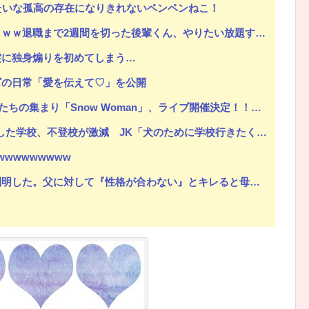
みたいな孤高の存在になりきれないペンペンねこ！
職まで2週間を切った後輩くん、やりたい放題する…ヤバすぎる…
突に独身煽りを初めてしまう…
ズの日常「愛を伝えて♡」を公開
集まり「Snow Woman」、ライブ開催決定！！（※動画あり）
た学校、不登校が激減 JK「犬のために学校行きたくなる」
wwwwwwwww
。父に対して『性格が合わない』とキレると母が「こう言い出した」