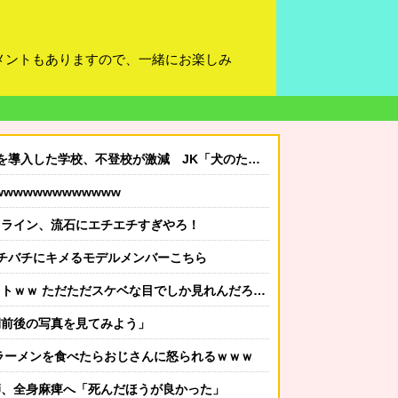
メントもありますので、一緒にお楽しみ
た学校、不登校が激減 JK「犬のために学校行きたくなる」
wwwwwwwwwwww
ィライン、流石にエチエチすぎやろ！
. バチバチにキメるモデルメンバーこちら
ｗｗ ただただスケベな目でしか見れんだろ！！
期前後の写真を見てみよう」
ラーメンを食べたらおじさんに怒られるｗｗｗ
師、全身麻痺へ「死んだほうが良かった」