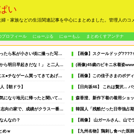
ぱい
夫婦・家族などの生活関連記事を中心にまとめました。管理人のコ
のプロフィール
にゅーぷる
にゅーもふ
まとめくすアンテナ
私が小さい頃に撮った写真があった
【画像】スクールドッグ????を導入し
起きだな！」 と二人でウキウキしていた。
(画像)45歳のビキニ水着姿www
よ」と言われて弟の代わりにア○ルトゲームを買わされた
【画像】この佳子さまのボデ
名人【朝ドラ】
【日向坂46】 これは贅沢..
ったと聞いていたが彼は品川で通勤していた
森香澄、新作下着の着用ショット
回され、 怒鳴ったり毆ったりされた そして私はその鬱憤を全て姉にぶつけ…
韓国人「残酷だった日帝強占
なんなの？
【画像】 山ガールさん、山で
とめｗ
【九州名物】鶏刺し食べた医