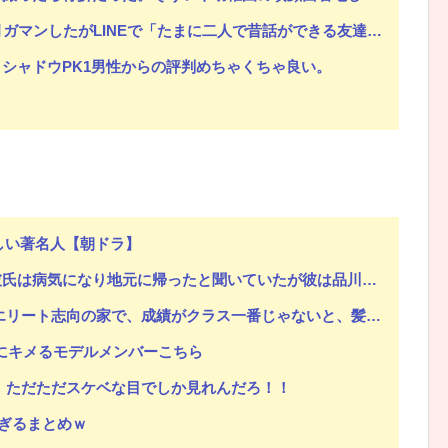
Eで「たまに二人で昔話ができる友達になろう」的なメッセ送信した。昨日まで既読無視
シャドウPK1男性からの評判めちゃくちゃ良い。
しい著名人【朝ドラ】
病気になり地元に帰ったと聞いていたが彼は品川で通勤していた
じゃないと、髪掴んで家中引きずり回され、 怒鳴ったり毆ったりされた そして私はその鬱憤を全て姉にぶつけ…
バチにキメるモデルメンバーこちら
 ただただスケベな目でしか見れんだろ！！
すぎるまとめｗ