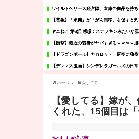
ワイルドベリーズ経営陣、倉庫の商品を持ち出し「ドローン攻撃
【悲報】「果糖」が「がん転移」を促すと判
ヤニねこ 第6話 感想：スナフキンみたいな孤高
【衝撃】最近の若者がヤバすぎるｗｗｗｗ退職まで2週間を切っ
【ドラゴンボール】カカロット、唐突に独身
【デレマス漫画】シンデレラガールズの日常
甥(小学生)と義兄は 「カブトムシとりに行くから明日早
ホーム
愛してる
可愛い彼女が部屋に入ってきた。もしかしてニンジャ？
【愛してる】嫁が、
その店には腕のいいバーテンダーがいた。このグラスに１杯たの
くれた、15個目は
これまで結婚手前で3回も破談した経験がある私
【衝撃】農村地域で育った子どもがアレルギーやぜん息になり
ショートスリーパーで有名なインフルエンサー、視聴者
おすすめ記事