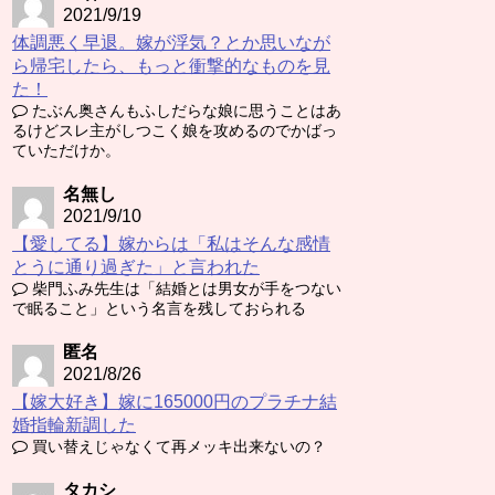
2021/9/19
体調悪く早退。嫁が浮気？とか思いなが
ら帰宅したら、もっと衝撃的なものを見
た！
たぶん奥さんもふしだらな娘に思うことはあ
るけどスレ主がしつこく娘を攻めるのでかばっ
ていただけか。
名無し
2021/9/10
【愛してる】嫁からは「私はそんな感情
とうに通り過ぎた」と言われた
柴門ふみ先生は「結婚とは男女が手をつない
で眠ること」という名言を残しておられる
匿名
2021/8/26
【嫁大好き】嫁に165000円のプラチナ結
婚指輪新調した
買い替えじゃなくて再メッキ出来ないの？
タカシ