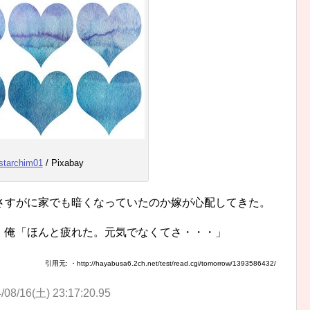
starchim01
/ Pixabay
さすがに家でも暗くなっていたのか嫁が心配してきた。
」俺「ほんと疲れた。元気でなくてさ・・・」
引用元: ・http://hayabusa6.2ch.net/test/read.cgi/tomorrow/1393586432/
/08/16(土) 23:17:20.95