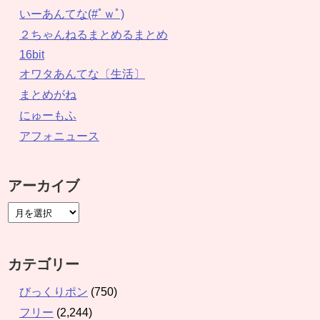
いーあんてな(#ﾟｗﾟ)
２ちゃんねるまとめるまとめ
16bit
オワタあんてな〔生活〕
まとめがね
にゅーもふ
アフォニュース
アーカイブ
カテゴリー
びっくりポン
(750)
フリー
(2,244)