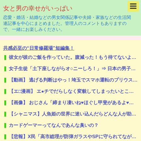
女と男の幸せがいっぱい
恋愛・婚活・結婚などの男女関係記事や夫婦・家族などの生活関
連記事を中心にまとめました。管理人のコメントもありますの
で、一緒にお楽しみください。
共感必至の“日常修羅場”短編集！
彼女が彼のご飯を作っていた。腹減った！もう待てないよぉ！ → 彼はこんな様子です…
女子生徒「土下座しながらオ○ニーしろ！」⇒ 日本の男子生徒への性的いじめ動画がエ□すぎる
【動画】 逃げる判断はやっ！埼玉でスマホ運転のプリウスに当て逃げされる車載。
【エ□漫画】 エ●チでだらしなく変貌してしまったいとこのお姉ちゃんにチン●ン搾り取られちゃうショタ君…！
【画像】 おじさん「締まり凄いね♥ほぐし甲斐があるよ♥」友達との買い物の為にサクッとパパ活する女さん
【シャニマス】人魚姫の世界に迷い込んだらどんな人が助けてくれたか、をアイドルの誕生日で見たら
カードゲーマーってなんであんな臭いの？
【悲報】X民「高市総理が防弾ガラスやSPに守られてながら平和式典でスピーチして「広島から出て行け！と何度も叫ばれるような人！」 ← 突っ込み殺到 ………