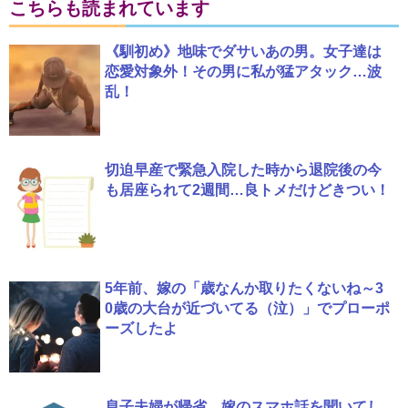
こちらも読まれています
《馴初め》地味でダサいあの男。女子達は
恋愛対象外！その男に私が猛アタック…波
乱！
切迫早産で緊急入院した時から退院後の今
も居座られて2週間…良トメだけどきつい！
5年前、嫁の「歳なんか取りたくないね～3
0歳の大台が近づいてる（泣）」でプローポ
ーズしたよ
息子夫婦が帰省、嫁のスマホ話を聞いてし