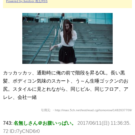
Powered by livedoor 相互RSS
カッカッカッ、通勤時に俺の前で階段を昇るOL。長い黒
髪、ボディコン気味のスカート、う～ん生唾ゴックンのお
尻。スタイルに見とれながら、同じビル、同じフロア、ア
レレ、会社一緒
引用元: ・http://mao.5ch.net/test/read.cgi/tomorrow/1482637709/
743:
名無しさん＠お腹いっぱい。
2017/06/11(日) 11:36:35.
72 ID:/7yCND6r0