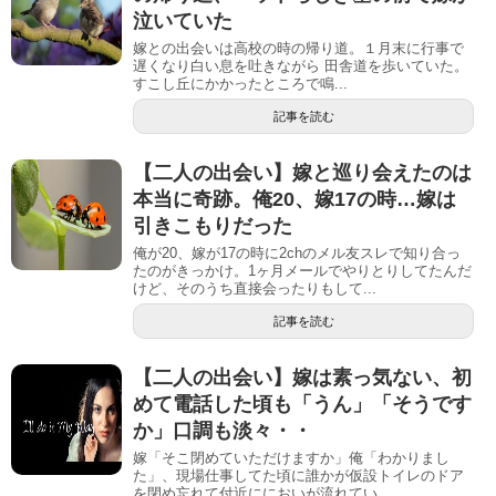
泣いていた
嫁との出会いは高校の時の帰り道。１月末に行事で
遅くなり白い息を吐きながら 田舎道を歩いていた。
すこし丘にかかったところで鳴...
記事を読む
【二人の出会い】嫁と巡り会えたのは
本当に奇跡。俺20、嫁17の時…嫁は
引きこもりだった
俺が20、嫁が17の時に2chのメル友スレで知り合っ
たのがきっかけ。1ヶ月メールでやりとりしてたんだ
けど、そのうち直接会ったりもして...
記事を読む
【二人の出会い】嫁は素っ気ない、初
めて電話した頃も「うん」「そうです
か」口調も淡々・・
嫁「そこ閉めていただけますか」俺「わかりまし
た」、現場仕事してた頃に誰かが仮設トイレのドア
を閉め忘れて付近ににおいが流れてい...