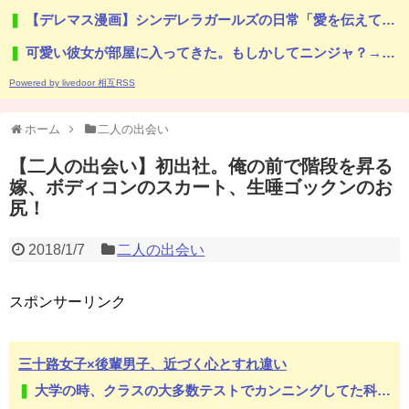
【デレマス漫画】シンデレラガールズの日常「愛を伝えて♡」を公開
可愛い彼女が部屋に入ってきた。もしかしてニンジャ？→スタイリッシュな動きはこちらです…
Powered by livedoor 相互RSS
ホーム
二人の出会い
【二人の出会い】初出社。俺の前で階段を昇る
嫁、ボディコンのスカート、生唾ゴックンのお
尻！
2018/1/7
二人の出会い
スポンサーリンク
三十路女子×後輩男子、近づく心とすれ違い
大学の時、クラスの大多数テストでカンニングしてた科目があった。で、カンニングしてない私が笑われた