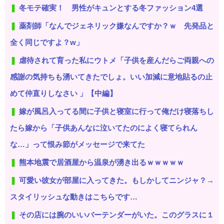
冬モテ確実！ 男性がキュンとする冬ファッション4選
薬剤師「なんでジェネリック嫌なんですか？ｗ 先発品と
全く同じですよ？w」
虐待されて育った私にウトメ「子供を産んだらご両親への
感謝の気持ちも湧いてきたでしょ。いい加減に意地貼るの止
めて仲直りしなさい 」【中編】
嫁が風呂入ってる間に子供と寝室に行って俺だけ寝落ちし
たら嫁から「子供あんなに泣いてたのによく寝てられん
な…」って恨み節がメッセージで来てた
熊本地震で居酒屋から温泉が湧き出るｗｗｗｗｗ
可愛い彼女が部屋に入ってきた。もしかしてニンジャ？→
スタイリッシュな動きはこちらです…
その店には腕のいいバーテンダーがいた。このグラスに１