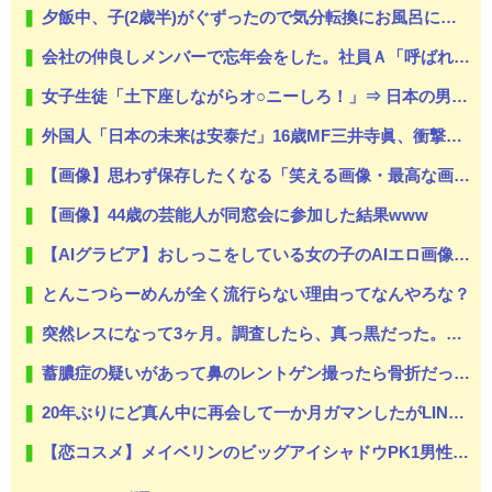
夕飯中、子(2歳半)がぐずったので気分転換にお風呂に入れて出てきたら「皿を片付けてないでしょ！義祖母が洗ったんだけど！？なめてるの？バカにしてるの？」と言われた…
会社の仲良しメンバーで忘年会をした。社員Ａ「呼ばれてない！」私（なぜ今年も呼ばれると思うのか…）→ Ａは『食べ物』になると豹変・・・
女子生徒「土下座しながらオ○ニーしろ！」⇒ 日本の男子生徒への性的いじめ動画がエ□すぎる
外国人「日本の未来は安泰だ」16歳MF三井寺眞、衝撃ゴール！久保建英超え歴代2位の記録！3得点に絡む活躍で海外絶賛！【海外の反応】
【画像】思わず保存したくなる「笑える画像・最高な画像」貼っていけwww
【画像】44歳の芸能人が同窓会に参加した結果www
【AIグラビア】おしっこをしている女の子のAIエロ画像まとめ【リアル調】 Part 3
とんこつらーめんが全く流行らない理由ってなんやろな？
突然レスになって3ヶ月。調査したら、真っ黒だった。もし嫁が目を覚ますならと、少しは再構築もと考えたが八メ撮りの写メを何枚も見て無理だと悟った。だから俺は嫁と間男に制裁を…
蓄膿症の疑いがあって鼻のレントゲン撮ったら骨折だった。そういや幼稚園の頃顔面着地したことがあったが、 母ちゃん当時気づかなかったのかよ・・・
20年ぶりにど真ん中に再会して一か月ガマンしたがLINEで「たまに二人で昔話ができる友達になろう」的なメッセ送信した。昨日まで既読無視
【恋コスメ】メイベリンのビッグアイシャドウPK1男性からの評判めちゃくちゃ良い。