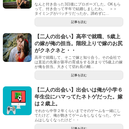
なんと付き合った3日後にプロポーズした。OKもら
って、付き合って半年で結婚しましたわ。 ＞＞
タイミングがバッチリだったか。諦めずに...
記事を読む
【二人の出会い】高卒で就職、5歳上
の嫁が俺の担当。階段上りで嫁のお尻
がクネクネと・・
高卒で就職して、そこで嫁と知り合う。その会社で
は直近の先輩が新卒の育成をする決まりで5歳上の嫁
が俺を担当。大きくて切れ長の離...
記事を読む
【二人の出会い】出会いは俺が小学６
年生位にハマってたネトゲだった。嫁
は２歳上。
それから中学２年くらいまでそのゲームを一緒にし
てたけど、俺が飽きてゲームをしなくなった。ゲー
ムはしなくなったけど・・
記事を読む