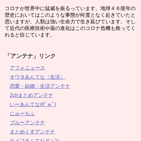
コロナが世界中に猛威を振るっています。地球４６億年の
歴史においてはこのような事態が何度となく起きていたと
思いますが、人類は強い生命力で生き延びています。そし
て近代の医療技術や薬の進化はこのコロナ危機も救ってく
れると信じています。
「アンテナ」リンク
アフォニュース
オワタあんてな〔生活〕
恋愛・結婚・生活アンテナ
2chまとめアンテナ
いーあんてな(#ﾟｗﾟ)
にゅーもふ
ブルーアンテナ
まとめくすアンテナ
ライフあんてなJ( 'ｰ`)し