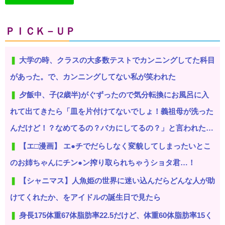
ＰＩＣＫ－ＵＰ
大学の時、クラスの大多数テストでカンニングしてた科目
があった。で、カンニングしてない私が笑われた
夕飯中、子(2歳半)がぐずったので気分転換にお風呂に入
れて出てきたら「皿を片付けてないでしょ！義祖母が洗った
んだけど！？なめてるの？バカにしてるの？」と言われた…
【エ□漫画】 エ●チでだらしなく変貌してしまったいとこ
のお姉ちゃんにチン●ン搾り取られちゃうショタ君…！
【シャニマス】人魚姫の世界に迷い込んだらどんな人が助
けてくれたか、をアイドルの誕生日で見たら
身長175体重67体脂肪率22.5だけど、体重60体脂肪率15く