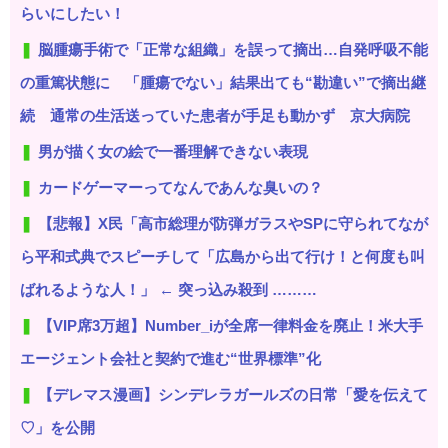
らいにしたい！
脳腫瘍手術で「正常な組織」を誤って摘出…自発呼吸不能
の重篤状態に 「腫瘍でない」結果出ても“勘違い”で摘出継
続 通常の生活送っていた患者が手足も動かず 京大病院
男が描く女の絵で一番理解できない表現
カードゲーマーってなんであんな臭いの？
【悲報】X民「高市総理が防弾ガラスやSPに守られてなが
ら平和式典でスピーチして「広島から出て行け！と何度も叫
ばれるような人！」 ← 突っ込み殺到 ………
【VIP席3万超】Number_iが全席一律料金を廃止！米大手
エージェント会社と契約で進む“世界標準”化
【デレマス漫画】シンデレラガールズの日常「愛を伝えて
♡」を公開