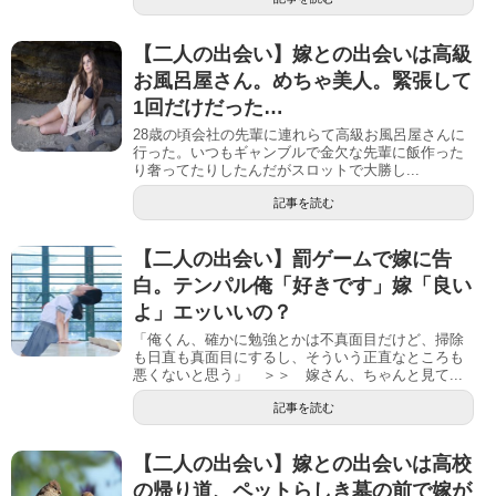
【二人の出会い】嫁との出会いは高級
お風呂屋さん。めちゃ美人。緊張して
1回だけだった…
28歳の頃会社の先輩に連れらて高級お風呂屋さんに
行った。いつもギャンブルで金欠な先輩に飯作った
り奢ってたりしたんだがスロットで大勝し...
記事を読む
【二人の出会い】罰ゲームで嫁に告
白。テンパル俺「好きです」嫁「良い
よ」エッいいの？
「俺くん、確かに勉強とかは不真面目だけど、掃除
も日直も真面目にするし、そういう正直なところも
悪くないと思う」 ＞＞ 嫁さん、ちゃんと見て...
記事を読む
【二人の出会い】嫁との出会いは高校
の帰り道、ペットらしき墓の前で嫁が