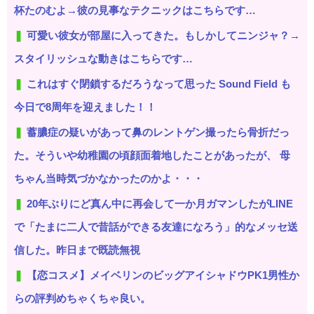
杯たのむよ→彼の見事なテクニックはこちらです…
可愛い彼女が部屋に入ってきた。もしかしてニンジャ？→
スタイリッシュな動きはこちらです…
これはすぐ閉鎖するだろうなって思った Sound Field も
今日で8周年を迎えました！！
蓄膿症の疑いがあって鼻のレントゲン撮ったら骨折だっ
た。そういや幼稚園の頃顔面着地したことがあったが、 母
ちゃん当時気づかなかったのかよ・・・
20年ぶりにど真ん中に再会して一か月ガマンしたがLINE
で「たまに二人で昔話ができる友達になろう」的なメッセ送
信した。昨日まで既読無視
【恋コスメ】メイベリンのビッグアイシャドウPK1男性か
らの評判めちゃくちゃ良い。