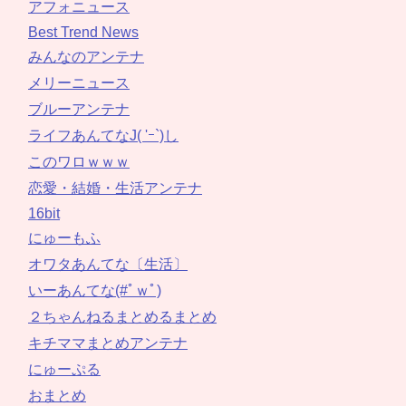
アフォニュース
Best Trend News
みんなのアンテナ
メリーニュース
ブルーアンテナ
ライフあんてなJ( 'ｰ`)し
このワロｗｗｗ
恋愛・結婚・生活アンテナ
16bit
にゅーもふ
オワタあんてな〔生活〕
いーあんてな(#ﾟｗﾟ)
２ちゃんねるまとめるまとめ
キチママまとめアンテナ
にゅーぷる
おまとめ