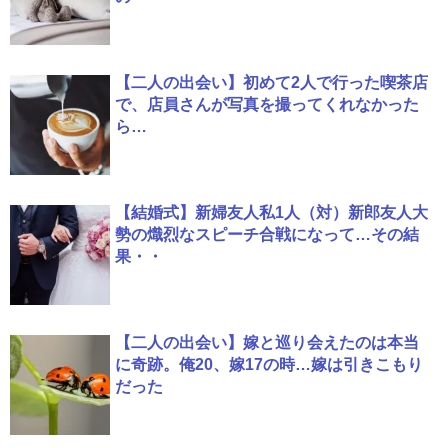
【二人の出会い】初めて2人で行った喫茶店
で、店員さんが写真を撮ってくれなかった
ら…
【結婚式】新婦友人私1人（対）新郎友人大
勢の熾烈なスピーチ合戦になって…その結
果・・
【二人の出会い】嫁と巡り会えたのは本当
に奇跡。俺20、嫁17の時…嫁は引きこもり
だった