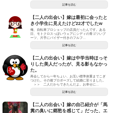
記事を読む
【二人の出会い】嫁は最初に会ったと
き小学生に見えたけど22才でしたw
俺、自転車プロショップの店員だったんです。ある
日、モトクロスっぽいウェアにシディの青ゴツいブ
ーツ、片手にバイザー付きのフルフ...
記事を読む
【二人の出会い】嫁は中学当時ほっそ
りした美人だったが、見る影もなかっ
た。
再会してから一年ちょい、お互い標準体重までこぎ
つけた。その後プロポーズして結婚に至りました。
＞＞ 二人だからできたんだよ。お幸せに...
記事を読む
【二人の出会い】嫁の自己紹介が「馬
糞の臭いに郷愁を感じて」だった、エ