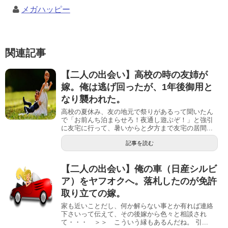
メガハッピー
関連記事
【二人の出会い】高校の時の友姉が
嫁。俺は逃げ回ったが、1年後御用と
なり襲われた。
高校の夏休み、友の地元で祭りがあるって聞いたん
で「お前んち泊まらせろ！夜通し遊ぶぞ！」と強引
に友宅に行って、暑いからと夕方まで友宅の居間...
記事を読む
【二人の出会い】俺の車（日産シルビ
ア）をヤフオクへ。落札したのが免許
取り立ての嫁。
家も近いことだし、何か解らない事とか有れば連絡
下さいって伝えて、その後嫁から色々と相談され
て・・・ ＞＞ こういう縁もあるんだね。 引...