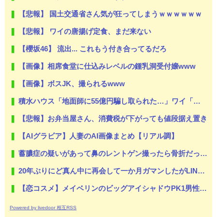
【悲報】 国土交通省さん気が狂ってしまうｗｗｗｗｗｗ
【悲報】 ワイの唐揚げ定食、まだ来ない
【櫻坂46】 流出... これもう付き合ってるだろ
【画像】相席食堂に仕込みレベルの鍾乳洞受付嬢www
【画像】ボスJK、撮られるwww
積水ハウス「地面師に55億円騙し取られた…」ワイ「はえーかわいそう…会社滅茶苦茶やろなぁ」
【悲報】お弁当屋さん、消費税が下がっても値段据え置き
【AIグラビア】人妻のAI画像まとめ【リアル調】
蓄膿症の疑いがあって鼻のレントゲン撮ったら骨折だった。そういや幼稚園の頃顔面着地したことがあったが、 母ちゃん当時気づかなかったのかよ・・・
20年ぶりにど真ん中に再会して一か月ガマンしたがLINEで「たまに二人で昔話ができる友達になろう」的なメッセ送信した。昨日まで既読無視
【恋コスメ】メイベリンのビッグアイシャドウPK1男性からの評判めちゃくちゃ良い。
Powered by livedoor 相互RSS