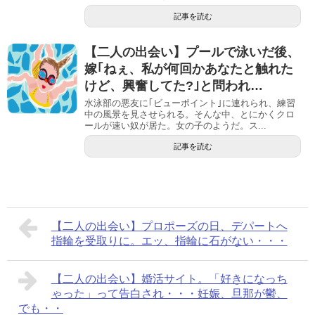
記事を読む
【二人の出会い】プールで泳いだ後、
嫁｢ねぇ、私が何回かあなたと触れた
けど、興奮してた?｣と問われ…
水泳部の悪友に｢ビューポイント｣に連れられ、練習
中の風景を見させられる。そんな中、とにかくクロ
ールが速い奴が居た。女の子のようだ。ス...
記事を読む
【二人の出会い】プロポーズの日、デパートへ
指輪を受取りに。エッ、指輪に石がない・・・
【二人の出会い】婚活サイト。「好きになっち
ゃった」って告白され・・・妊娠、旦那が鬱、
でも・・