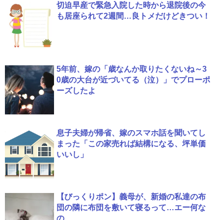
切迫早産で緊急入院した時から退院後の今
も居座られて2週間…良トメだけどきつい！
5年前、嫁の「歳なんか取りたくないね～3
0歳の大台が近づいてる（泣）」でプローポ
ーズしたよ
息子夫婦が帰省、嫁のスマホ話を聞いてし
まった「この家売れば結構になる、坪単価
いいし」
【びっくりポン】義母が、新婚の私達の布
団の隣に布団を敷いて寝るって…エー何な
の