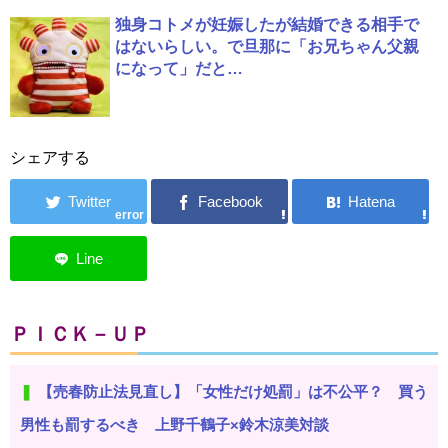
独身コトメが妊娠したが結婚できる相手で
はないらしい。で旦那に「お兄ちゃん父親
になって」だと…
シェアする
error
ＰＩＣＫ－ＵＰ
【売春防止法見直し】「女性だけ処罰」は不公平？ 買う
男性も罰するべき 上野千鶴子×鈴木涼美対談