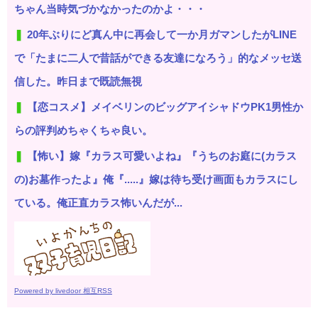
ちゃん当時気づかなかったのかよ・・・
20年ぶりにど真ん中に再会して一か月ガマンしたがLINE
で「たまに二人で昔話ができる友達になろう」的なメッセ送
信した。昨日まで既読無視
【恋コスメ】メイベリンのビッグアイシャドウPK1男性か
らの評判めちゃくちゃ良い。
【怖い】嫁『カラス可愛いよね』『うちのお庭に(カラス
の)お墓作ったよ』俺『.....』嫁は待ち受け画面もカラスにし
ている。俺正直カラス怖いんだが...
Powered by livedoor 相互RSS