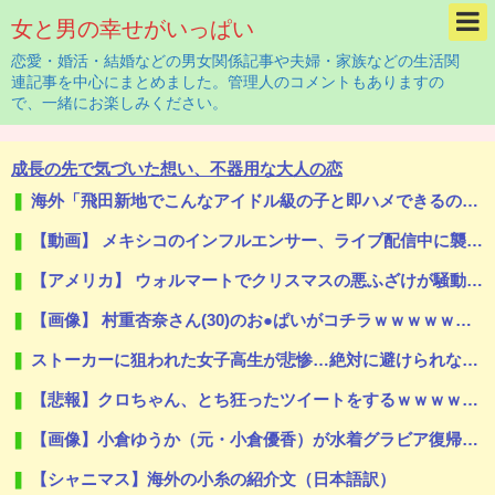
女と男の幸せがいっぱい
恋愛・婚活・結婚などの男女関係記事や夫婦・家族などの生活関
連記事を中心にまとめました。管理人のコメントもありますの
で、一緒にお楽しみください。
成長の先で気づいた想い、不器用な大人の恋
海外「飛田新地でこんなアイドル級の子と即ハメできるのかよ」⇒ 晒された無修正動画がコチラ
【動画】 メキシコのインフルエンサー、ライブ配信中に襲撃されて死亡。
【アメリカ】 ウォルマートでクリスマスの悪ふざけが騒動に サンタ姿のTikTokerに客が激怒
【画像】 村重杏奈さん(30)のお●ぱいがコチラｗｗｗｗｗｗｗｗｗｗｗｗ
ストーカーに狙われた女子高生が悲惨…絶対に避けられない中出しレ●プGIF画像
【悲報】クロちゃん、とち狂ったツイートをするｗｗｗｗｗｗｗｗｗｗｗ
【画像】小倉ゆうか（元・小倉優香）が水着グラビア復帰ｗｗｗｗｗｗｗｗｗｗｗ
【シャニマス】海外の小糸の紹介文（日本語訳）