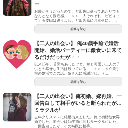
ー
お袋がそうだったので、ど田舎出身ってあたりでも
なんとなく親近感。 ＞＞ 人それぞれ、ビビィっ
てくる要因は違うよね。ど田舎風にお幸せに。 ...
記事を読む
【二人の出会い】 俺40歳手前で婚活
開始、婚活パーティーに飯食いに来て
るだけだったが・・
以来15年、苦労もあったけど、嫁と可愛い二人の子
供との幸せな生活は続いている。 ＞＞ ４０歳手
前の婚活でこの話。嫁さんに感謝だね。 引...
記事を読む
【二人の出会い】俺初婚、嫁再婚、一
回告白して相手がいると断られたが…
ミラクルが
去年クリスマスに結婚出来ました。俺は初婚彼女再
婚でした。出会いは15年前に同じサークルにいた。
一回告白したが、その時既に相手...