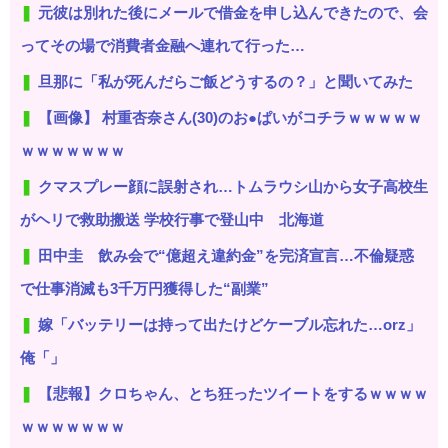
元彼は別れた後にメールで借金を申し込んできたので、会
ってその場で消費者金融へ連れて行った…
旦那に「私が死んだらご飯どうするの？」と聞いてみた
【画像】 村重杏奈さん(30)のお●ぱいがコチラｗｗｗｗｗ
ｗｗｗｗｗｗｗ
クマスプレー顔に誤射され…トムラウシ山から女子高校生
がヘリで救助搬送 学校行事で登山中 北海道
田中圭 飲み会で“億超え違約金”を完済宣言…不倫疑惑
で仕事消滅も3千万円獲得した“副業”
嫁「バッテリーは持って出たけどケーブル忘れた…orz」
俺「」
【悲報】クロちゃん、とち狂ったツイートをするｗｗｗｗ
ｗｗｗｗｗｗｗ