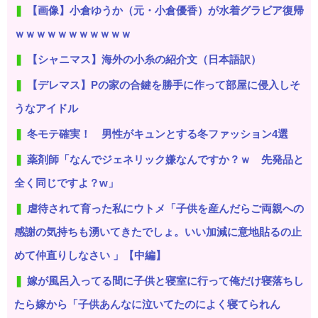
【画像】小倉ゆうか（元・小倉優香）が水着グラビア復帰
ｗｗｗｗｗｗｗｗｗｗｗ
【シャニマス】海外の小糸の紹介文（日本語訳）
【デレマス】Pの家の合鍵を勝手に作って部屋に侵入しそ
うなアイドル
冬モテ確実！ 男性がキュンとする冬ファッション4選
薬剤師「なんでジェネリック嫌なんですか？ｗ 先発品と
全く同じですよ？w」
虐待されて育った私にウトメ「子供を産んだらご両親への
感謝の気持ちも湧いてきたでしょ。いい加減に意地貼るの止
めて仲直りしなさい 」【中編】
嫁が風呂入ってる間に子供と寝室に行って俺だけ寝落ちし
たら嫁から「子供あんなに泣いてたのによく寝てられん