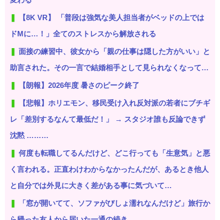
【8K VR】 「普段は強気な美人担当者がベッドの上では
ドMに…！」全てのストレスから解放される
面接の練習中、彼女から「親の仕事は隠した方がいい」と
助言された。その一言で結婚相手として見られなくなって…
【朗報】2026年度 暑さのピーク終了
【悲報】ホリエモン、移民受け入れ反対派の若者にブチギ
レ「差別するなんて最低だ！」 → スタジオ誰も反論できず
沈黙 ………
何度も転職してるんだけど、どこ行っても「生意気」と悪
く言われる。正直わけわからなかったんだが、あるとき他人
と自分では外見に大きく差がある事に気づいて…
「窓が開いてて、ソファがびしょ濡れなんだけど」旅行か
ら帰った友人から届いた一通の続き…