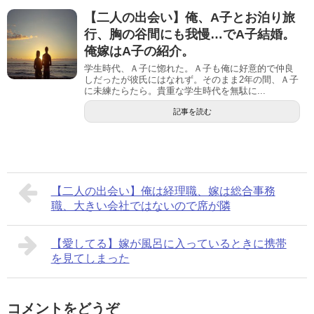
【二人の出会い】俺、A子とお泊り旅
行、胸の谷間にも我慢…でA子結婚。
俺嫁はA子の紹介。
学生時代、Ａ子に惚れた。Ａ子も俺に好意的で仲良
しだったが彼氏にはなれず。そのまま2年の間、Ａ子
に未練たらたら。貴重な学生時代を無駄に...
記事を読む
【二人の出会い】俺は経理職、嫁は総合事務
職、大きい会社ではないので席が隣
【愛してる】嫁が風呂に入っているときに携帯
を見てしまった
コメントをどうぞ