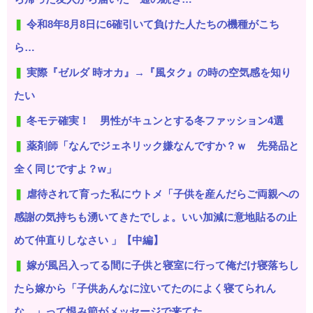
令和8年8月8日に6確引いて負けた人たちの機種がこち
ら…
実際『ゼルダ 時オカ』→『風タク』の時の空気感を知り
たい
冬モテ確実！ 男性がキュンとする冬ファッション4選
薬剤師「なんでジェネリック嫌なんですか？ｗ 先発品と
全く同じですよ？w」
虐待されて育った私にウトメ「子供を産んだらご両親への
感謝の気持ちも湧いてきたでしょ。いい加減に意地貼るの止
めて仲直りしなさい 」【中編】
嫁が風呂入ってる間に子供と寝室に行って俺だけ寝落ちし
たら嫁から「子供あんなに泣いてたのによく寝てられん
な…」って恨み節がメッセージで来てた