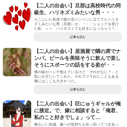
【二人の出会い】旦那は高校時代の同
級生、ハリネズミみたいな男・・・
そこにいた長身で髪の毛ツンツンに立ててたハリネ
ズミみたいな男（旦那）が、・・・ショックを受け
た私 ＞＞ ハリネズミでも好きになっちゃう？...
記事を読む
【二人の出会い】居酒屋で隣の席でナ
ンパ。ビールを美味そうに飲んで楽し
そうにスポーツの話をする姿が・・
俺の妹がハンデ抱えているけど「それがなに？」と
気にせずにいてくれた。それでフラれたこともある
俺にはここも大きかった。
記事を読む
【二人の出会い】巨にゅうギャルが俺
に接近。で、嫁に相談すると「俺君、
私のこと好きでしょ」って…
俺もいい加減、嫁への気持ちも吹っ切ってつきあっ