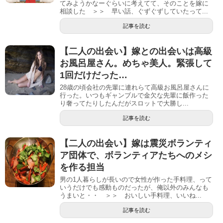
てみようかなーぐらいに考えてて、そのことを嫁に
相談した ＞＞ 早い話、ぐずぐずしていたって...
記事を読む
【二人の出会い】嫁との出会いは高級
お風呂屋さん。めちゃ美人。緊張して
1回だけだった…
28歳の頃会社の先輩に連れらて高級お風呂屋さんに
行った。いつもギャンブルで金欠な先輩に飯作った
り奢ってたりしたんだがスロットで大勝し...
記事を読む
【二人の出会い】嫁は震災ボランティ
ア団体で、ボランティアたちへのメシ
を作る担当
男の1人暮らしが長いので女性が作った手料理、って
いうだけでも感動ものだったが、俺以外のみんなも
うまいと・・ ＞＞ おいしい手料理、いいね...
記事を読む