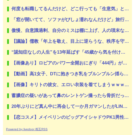
何度も転職してるんだけど、どこ行っても「生意気」と悪く言われる。正直わけわからなかったんだが、あるとき他人と自分では外見に大きく差がある事に気づいて…
「窓が開いてて、ソファがびしょ濡れなんだけど」旅行から帰った友人から届いた一通の続き…
傲慢、自意識過剰、自分のミスは棚に上げ、人の瑣末なミスをネチネチと責める同僚A。過去に何人かがAにイビられて鬱病になって退職してる。しかし上司はAに対しては…
【議論】儒教「年上を敬え、目上に逆らうな、秩序を守れ」←これが東アジアに残したもの
“認知症なしの人生”を13年延ばす「45歳から気を付けたい3つのこと」
【画像あり】ロピアのパワー全開おにぎり「444円」がコチラｗｗｗｗｗ
【動画】高1女子、DTに抱きつき乳をブルンブルン揺らしてしまう！
【画像】キリトの彼女、エロい衣装を着てしまうｗｗｗｗｗｗ
蓄膿症の疑いがあって鼻のレントゲン撮ったら骨折だった。そういや幼稚園の頃顔面着地したことがあったが、 母ちゃん当時気づかなかったのかよ・・・
20年ぶりにど真ん中に再会して一か月ガマンしたがLINEで「たまに二人で昔話ができる友達になろう」的なメッセ送信した。昨日まで既読無視
【恋コスメ】メイベリンのビッグアイシャドウPK1男性からの評判めちゃくちゃ良い。
Powered by livedoor 相互RSS