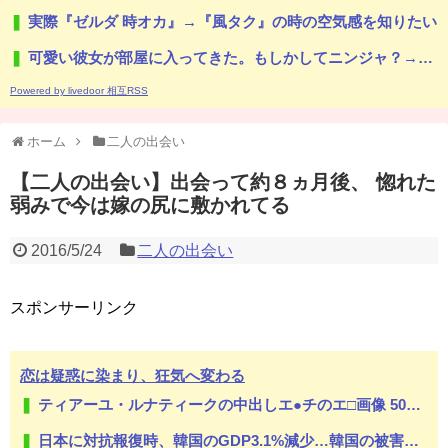
実際『ゼルダ 時オカ』→『風タク』の時の空気感を知りたい
可愛い彼女が部屋に入ってきた。もしかしてニンジャ？→スタイリッシュな動きはこちらです…
Powered by livedoor 相互RSS
ホーム
二人の出会い
【二人の出会い】出会って約８ヵ月後、 惚れた
弱みで今は嫁の尻に敷かれてる
2016/5/24
二人の出会い
スポンサーリンク
恋は疑惑に染まり、狂気へ変わる
ティアーユ・ルナティークの中出しエ●チのエ□画像 500枚【ToLOVEる -とらぶる-】
日本に対抗報復時、韓国のGDP3.1%減少…韓国の被害がより大きい＝韓国の反応