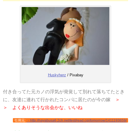
Huskyherz
/ Pixabay
付き合ってた元カノの浮気が発覚して別れて落ちてたとき
に、友達に連れて行かれたコンパに居たのが今の嫁
＞
＞ よくありそうな出会かな、いいね
引用元:
・http://hayabusa6.2ch.net/test/read.cgi/tomorrow/1411193659/