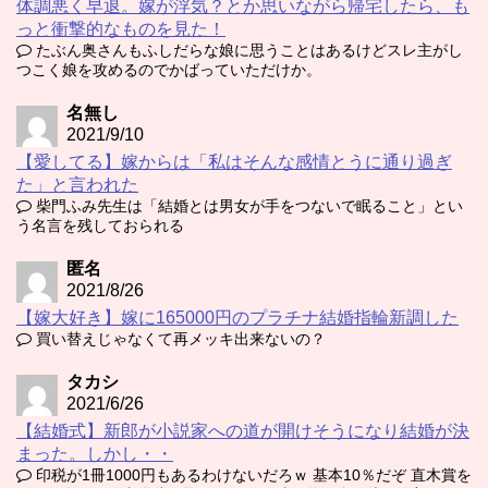
体調悪く早退。嫁が浮気？とか思いながら帰宅したら、も
っと衝撃的なものを見た！
たぶん奥さんもふしだらな娘に思うことはあるけどスレ主がし
つこく娘を攻めるのでかばっていただけか。
名無し
2021/9/10
【愛してる】嫁からは「私はそんな感情とうに通り過ぎ
た」と言われた
柴門ふみ先生は「結婚とは男女が手をつないで眠ること」とい
う名言を残しておられる
匿名
2021/8/26
【嫁大好き】嫁に165000円のプラチナ結婚指輪新調した
買い替えじゃなくて再メッキ出来ないの？
タカシ
2021/6/26
【結婚式】新郎が小説家への道が開けそうになり結婚が決
まった。しかし・・
印税が1冊1000円もあるわけないだろｗ 基本10％だぞ 直木賞を