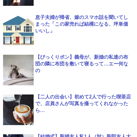
息子夫婦が帰省、嫁のスマホ話を聞いてし
まった「この家売れば結構になる、坪単価
いいし」
【びっくりポン】義母が、新婚の私達の布
団の隣に布団を敷いて寝るって…エー何な
の
【二人の出会い】初めて2人で行った喫茶店
で、店員さんが写真を撮ってくれなかった
ら…
【結婚式】新婦友人私1人（対）新郎友人大