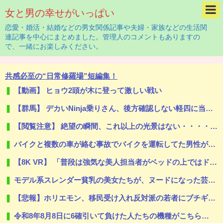
女と男の幸せがいっぱい
恋愛・婚活・結婚などの男女関係記事や夫婦・家族などの生活関
連記事を中心にまとめました。管理人のコメントもありますの
で、一緒にお楽しみください。
共感必至の“日常修羅場”短編集！
【動画】 ヒョウ2頭が木に登って激しい戦い
【群馬】 デカいNinja乗りさん、後方確認しない軽四に当てられてしまう。
【閲覧注意】 絶望の瞬間、これ以上の光景はない・・・・・（動画あり）
バイクと複数の車が絡む事故でバイクを運転してた男性が死亡、轢き逃げの可能性も←事故現場の画像で一気に流れが変わる
【8K VR】 「普段は強気な美人担当者がベッドの上ではドMに…！」全てのストレスから解放される
モデル系スレンダー貧乳の美女たちが、ヌードになった芸術的ちっぱい
【悲報】ホリエモン、移民受け入れ反対派の若者にブチギレ「差別するなんて最低だ！」 → スタジオ誰も反論できず沈黙 ………
令和8年8月8日に6確引いて負けた人たちの機種がこちら…