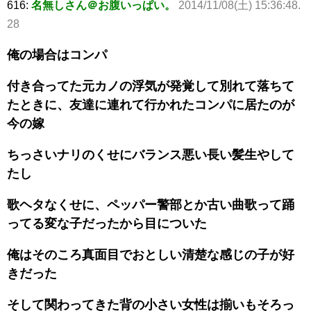
616:
名無しさん＠お腹いっぱい。
2014/11/08(土) 15:36:48.
28
俺の場合はコンパ
付き合ってた元カノの浮気が発覚して別れて落ちて
たときに、友達に連れて行かれたコンパに居たのが
今の嫁
ちっさいナリのくせにバランス悪い長い髪生やして
たし
歌ヘタなくせに、ペッパー警部とか古い曲歌って踊
ってる変な子だったから目についた
俺はそのころ真面目でおとしい清楚な感じの子が好
きだった
そして関わってきた背の小さい女性は揃いもそろっ