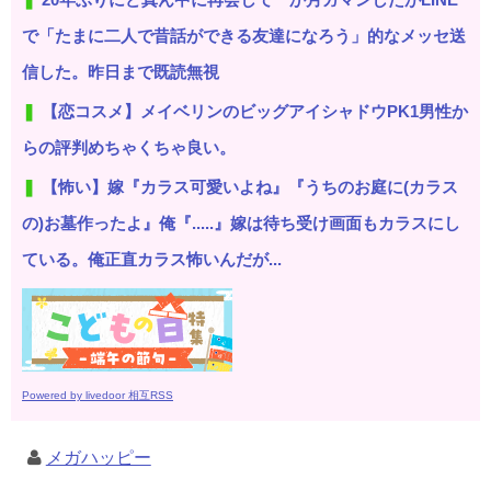
で「たまに二人で昔話ができる友達になろう」的なメッセ送
信した。昨日まで既読無視
【恋コスメ】メイベリンのビッグアイシャドウPK1男性か
らの評判めちゃくちゃ良い。
【怖い】嫁『カラス可愛いよね』『うちのお庭に(カラス
の)お墓作ったよ』俺『.....』嫁は待ち受け画面もカラスにし
ている。俺正直カラス怖いんだが...
Powered by livedoor 相互RSS
メガハッピー