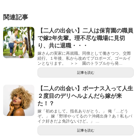
関連記事
【二人の出会い】二人は保育園の職員
で嫁2年先輩。理不尽な職場に見切
り、共に退職・・・
嫁さんの実家に再就職。同僚として働きつつ、交際
続行。１年後、私から改めてプロポーズ。ゴールイ
ンとなります。 ＞＞ 園のトラブルから発...
記事を読む
【二人の出会い】ボーナス入って人生
２度目のデリヘルよんだら嫁が来
た！？
嫁「初めまして。指名ありがとう。」 俺「…どう
ぞ。」 嫁「野球やってるの？沖縄出身？あ！私もバ
イク好きだよ免許ないけど。」 ...
記事を読む