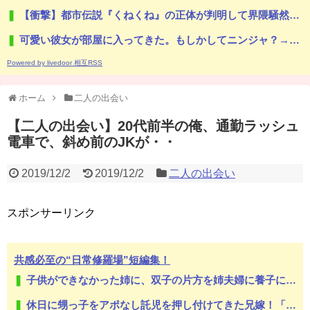
【衝撃】都市伝説『くねくね』の正体が判明して界隈騒然ｗｗｗｗこれは…怖すぎる…
可愛い彼女が部屋に入ってきた。もしかしてニンジャ？→スタイリッシュな動きはこちらです…
Powered by livedoor 相互RSS
ホーム
二人の出会い
【二人の出会い】20代前半の俺、通勤ラッシュ
電車で、斜め前のJKが・・
2019/12/2
2019/12/2
二人の出会い
スポンサーリンク
共感必至の“日常修羅場”短編集！
子供ができなかった姉に、双子の片方を姉夫婦に養子に出した。すると、養子に出した子がすごく礼儀正しくてビックリ
休日に甥っ子をアポなし託児を押し付けてきた兄嫁！「テレビでも見せといてw」と言うので『Gガンダム』を一気見させた結果……甥っ子が重度の中二病を発症して家で大暴れｗｗ