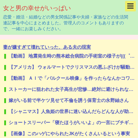
女と男の幸せがいっぱい
恋愛・婚活・結婚などの男女関係記事や夫婦・家族などの生活関
連記事を中心にまとめました。管理人のコメントもありますの
で、一緒にお楽しみください。
妻が嫌すぎて壊れていった、ある夫の現実
【動画】 地震発生時の熊本総合病院の手術室の様子が(((゜Д゜)))
【アメリカ】 ウォルマートでクリスマスの悪ふざけが騒動に サンタ姿のTikTokerに客が激怒
【動画】 ＡＩで「パルクール映像」を作ったらなんかコワい結果に…ｗ！！
ストーカーに狙われた女子高生が悲惨…絶対に避けられない中出しレ●プGIF画像
嫁がいる前で半ケツ見せて不倫を誘う保育士の永野紬さん
【シャニマス】人魚姫の世界に迷い込んだらどんな人が助けてくれたか、をアイドルの誕生日で見たら
ショートスリーパー「寝たほうがいいよ」の一言にブチギレｗｗｗｗｗ（動画あり）
【画像】このハゲにやられたJKがたくさんいるという事実