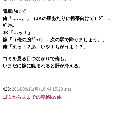
電車内にて
俺「……。」（JKの腰あたりに携帯向けて）ｼﾞｰｰ、
ﾊﾟｼｬ。
JK「…ッ！」
嫁「（俺の腕ｶﾞｼｯ）…次の駅で降りましょう。」
俺「えっ！？あ、いや！ちがうよ！？」
ゴミを見る目つながりで俺も。
いまだに嫁に睨まれると肝が冷える。
423:
2014/08/11(月) 16:44:15.23 .net
ゴミから夫までの昇格kwsk