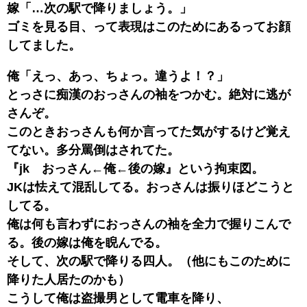
嫁「…次の駅で降りましょう。」
ゴミを見る目、って表現はこのためにあるってお顔
してました。
俺「えっ、あっ、ちょっ。違うよ！？」
とっさに痴漢のおっさんの袖をつかむ。絶対に逃が
さんぞ。
このときおっさんも何か言ってた気がするけど覚え
てない。多分罵倒はされてた。
『jk おっさん←俺←後の嫁』という拘束図。
JKは怯えて混乱してる。おっさんは振りほどこうと
してる。
俺は何も言わずにおっさんの袖を全力で握りこんで
る。後の嫁は俺を睨んでる。
そして、次の駅で降りる四人。（他にもこのために
降りた人居たのかも）
こうして俺は盗撮男として電車を降り、