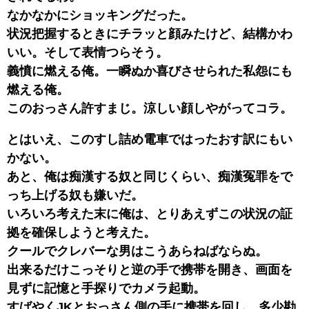
なかなかにショッキングだった。
状況把握するときにチラッと顔みたけど、結構かわ
いい。そして表情つらそう。
義憤に燃える俺。一瞬ぬか喜びさせられた私怨にも
燃える俺。
このおっさん許すまじ。涼しい顔しやがってコラ。
とはいえ、このすし詰め電車ではったおす訳にもい
かない。
あと、俺は痴漢する奴と同じくらい、痴漢冤罪をで
っち上げる奴も嫌いだ。
いろいろ考えた末に俺は、とりあえずこの状況の証
拠を確保しようと考えた。
クールでクレバーな男はこうあらねばならぬ。
出来るだけこっそりと逆の手で携帯を開き、画面を
見ずに記憶と手探りでカメラ起動。
すばやくJKとおっさん側の手に携帯を回し、多少勘