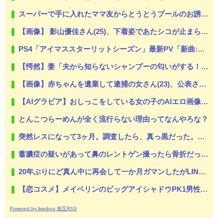
スーパーで手に入れたママ友からとうとうプールのお誘いが来た
【画像】 影山優佳さん(25)、下着姿であたシコが止まらない
PS4「アイマススターリットシーズン」最新PV「新曲:夏のBang!!MV」公開！さらに「体験版」の配信が決定！
【愕然】妻「夫から知らないシャンプーの匂いがする！変な店に行ってるに違いない！！！」探偵「調べたところ･･･」⇒結果ｗｗ
【画像】赤ちゃんを遺棄して逮捕の女さん(23)、公表された美人すぎるご尊顔がこちら⇒www
【AIグラビア】おしっこをしている女の子のAIエロ画像まとめ【リアル調】 Part 3
とんこつらーめんが全く流行らない理由ってなんやろな？
突然レスになって3ヶ月。調査したら、真っ黒だった。もし嫁が目を覚ますならと、少しは再構築もと考えたが八メ撮りの写メを何枚も見て無理だと悟った。だから俺は嫁と間男に制裁を…
蓄膿症の疑いがあって鼻のレントゲン撮ったら骨折だった。そういや幼稚園の頃顔面着地したことがあったが、 母ちゃん当時気づかなかったのかよ・・・
20年ぶりにど真ん中に再会して一か月ガマンしたがLINEで「たまに二人で昔話ができる友達になろう」的なメッセ送信した。昨日まで既読無視
【恋コスメ】メイベリンのビッグアイシャドウPK1男性からの評判めちゃくちゃ良い。
Powered by livedoor 相互RSS