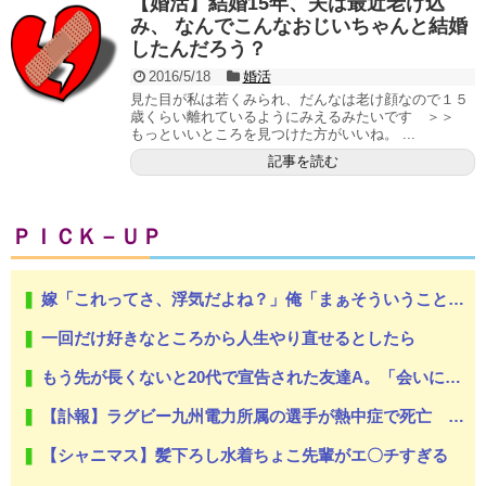
【婚活】結婚15年、夫は最近老け込
み、 なんでこんなおじいちゃんと結婚
したんだろう？
2016/5/18
婚活
見た目が私は若くみられ、だんなは老け顔なので１５
歳くらい離れているようにみえるみたいです ＞＞
もっといいところを見つけた方がいいね。 ...
記事を読む
ＰＩＣＫ－ＵＰ
嫁「これってさ、浮気だよね？」俺「まぁそういうことになりますかね」
一回だけ好きなところから人生やり直せるとしたら
もう先が長くないと20代で宣告された友達A。「会いに来てほしい」と言うので彼女の好きなもの沢山もっていったんだけど、なんとBが手渡した物は…
【訃報】ラグビー九州電力所属の選手が熱中症で死亡 フィジー出身の26歳
【シャニマス】髪下ろし水着ちょこ先輩がエ〇チすぎる