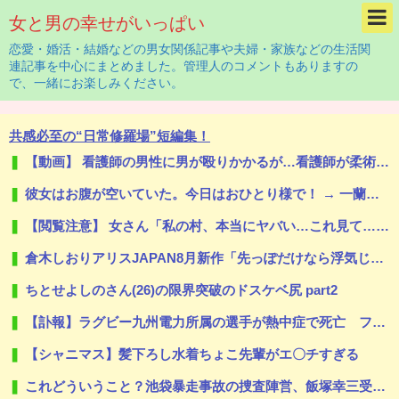
女と男の幸せがいっぱい
恋愛・婚活・結婚などの男女関係記事や夫婦・家族などの生活関
連記事を中心にまとめました。管理人のコメントもありますの
で、一緒にお楽しみください。
共感必至の“日常修羅場”短編集！
【動画】 看護師の男性に男が殴りかかるが…看護師が柔術使いだった
彼女はお腹が空いていた。今日はおひとり様で！ → 一蘭みたいなカウンターはこちらです…
【閲覧注意】 女さん「私の村、本当にヤバい…これ見て…」（衝撃動画）
倉木しおりアリスJAPAN8月新作「先っぽだけなら浮気じゃないよ？イケないギリギリの焦らし責めに屈し膣奥深ハメ浮気」理性崩壊NTR作品！！
ちとせよしのさん(26)の限界突破のドスケベ尻 part2
【訃報】ラグビー九州電力所属の選手が熱中症で死亡 フィジー出身の26歳
【シャニマス】髪下ろし水着ちょこ先輩がエ〇チすぎる
これどういうこと？池袋暴走事故の捜査陣営、飯塚幸三受刑者を逮捕しなくていい理由を考えるために1000ページもの法解釈書を読んでた模様…自民議員からも圧力