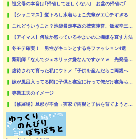
祖父母の本音は｢帰省してほしくない｣…お盆の帰省に｢孫疲れ｣の悲鳴が上がるようになった構造的な理由
【シャニマス】髪下ろし水着ちょこ先輩がエ〇チすぎる
これどういうこと？池袋暴走事故の捜査陣営、飯塚幸三受刑者を逮捕しなくていい理由を考えるために1000ページもの法解釈書を読んでた模様…自民議員からも圧力
【アイマス】何故か怒っているやよいのご機嫌を直す方法
冬モテ確実！ 男性がキュンとする冬ファッション4選
薬剤師「なんでジェネリック嫌なんですか？ｗ 先発品と全く同じですよ？w」
虐待されて育った私にウトメ「子供を産んだらご両親への感謝の気持ちも湧いてきたでしょ。いい加減に意地貼るの止めて仲直りしなさい 」【中編】
嫁が風呂入ってる間に子供と寝室に行って俺だけ寝落ちしたら嫁から「子供あんなに泣いてたのによく寝てられんな…」って恨み節がメッセージで来てた
専業主夫のイメージ
【修羅場】旦那が不倫→実家で両親と子供を育てようと思っていたら…絶縁しました。がんばって子供たちと幸せになります！