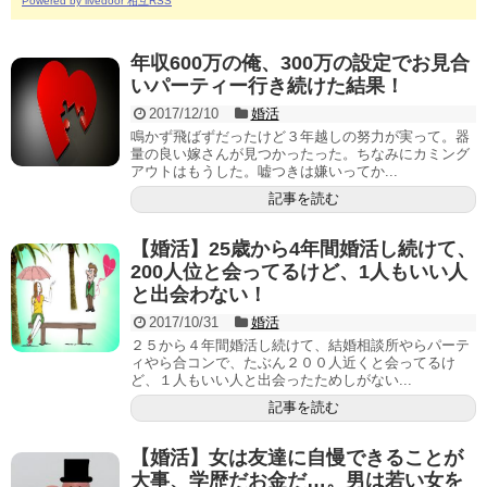
Powered by livedoor 相互RSS
年収600万の俺、300万の設定でお見合
いパーティー行き続けた結果！
2017/12/10
婚活
鳴かず飛ばずだったけど３年越しの努力が実って。器
量の良い嫁さんが見つかったった。ちなみにカミング
アウトはもうした。嘘つきは嫌いってか...
記事を読む
【婚活】25歳から4年間婚活し続けて、
200人位と会ってるけど、1人もいい人
と出会わない！
2017/10/31
婚活
２５から４年間婚活し続けて、結婚相談所やらパーテ
ィやら合コンで、たぶん２００人近くと会ってるけ
ど、１人もいい人と出会ったためしがない...
記事を読む
【婚活】女は友達に自慢できることが
大事、学歴だお金だ…。男は若い女を