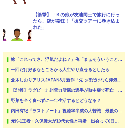
【衝撃】ＪＫの娘が友達同士で旅行に行っ
たら、嫁が発狂！「援交ツアーに巻き込ま
れた」
嫁「これってさ、浮気だよね？」俺「まぁそういうことになりますかね」
一回だけ好きなところから人生やり直せるとしたら
倉木しおりアリスJAPAN8月新作「先っぽだけなら浮気じゃないよ？イケないギリギリの焦らし責めに屈し膣奥深ハメ浮気」理性崩壊NTR作品！！
【訃報】ラグビー九州電力所属の選手が熱中症で死亡 フィジー出身の26歳
野菜を全く食べずに一年生活するとどうなる？
内田有紀『ラストノート』視聴率半減の大苦戦…最後の頼みは「優子劇場」坂井真紀の “猟奇的演技” が救いの神になるか
元K-1王者・久保優太が10代女性と再婚 出会って6日で告白、半年でのスピード婚