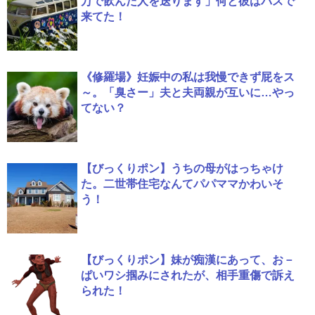
万で飲んだ人を送ります」何と彼はバスで
来てた！
《修羅場》妊娠中の私は我慢できず屁をス
～。「臭さー」夫と夫両親が互いに…やっ
てない？
【びっくりポン】うちの母がはっちゃけ
た。二世帯住宅なんてパパママかわいそ
う！
【びっくりポン】妹が痴漢にあって、お－
ぱいワシ掴みにされたが、相手重傷で訴え
られた！