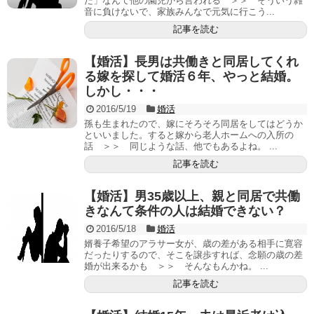
だ」なんて他の園児から言われる ＞＞ そういう雑
音に負けないで、家族みんなで元気に行こう...
記事を読む
【婚活】長男は共働きと同居してくれ
る嫁を探して婚活６年、やっと結婚。
しかし・・・
2016/5/19
婚活
孫も生まれたので、嫁にそろそろ同居をしてはどうか
といいました。すると嫁から老人ホームへの入所の
話 ＞＞ 同じような話、他でもあるよね。 ...
記事を読む
【婚活】男35歳以上、親と同居で共働
きなんて条件の人は結婚できない？
2016/5/18
婚活
婿養子希望のアラサー女が、歳の差がある相手に寛容
だったりするので、そこを譲歩すれば、念願の歳の差
婚が出来るかも ＞＞ そんなもんかね。 ...
記事を読む