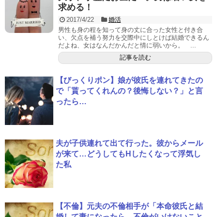
求める！
2017/4/22
婚活
男性も身の程を知って身の丈に合った女性と付き合
い、欠点を補う努力を交際中にしとけば結婚できるん
だよね、女はなんだかんだと情に弱いから。 ...
記事を読む
【びっくりポン】娘が彼氏を連れてきたの
で「貰ってくれんの？後悔しない？」と言
ったら…
夫が子供連れて出て行った。彼からメール
が来て…どうしてもHしたくなって浮気し
た私
【不倫】元夫の不倫相手が「本命彼氏と結
婚して妻になったら、不倫がいけないこと