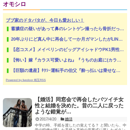
オモシロ
ブブ家のドタバタが、今日も愛おしい！
蓄膿症の疑いがあって鼻のレントゲン撮ったら骨折だった。そういや幼稚園の頃顔面着地したことがあったが、 母ちゃん当時気づかなかったのかよ・・・
20年ぶりにど真ん中に再会して一か月ガマンしたがLINEで「たまに二人で昔話ができる友達になろう」的なメッセ送信した。昨日まで既読無視
【恋コスメ】メイベリンのビッグアイシャドウPK1男性からの評判めちゃくちゃ良い。
【怖い】嫁『カラス可愛いよね』『うちのお庭に(カラスの)お墓作ったよ』俺『.....』嫁は待ち受け画面もカラスにしている。俺正直カラス怖いんだが...
【巨額の遺産】ﾀｸｼｰ運転手の伯父『酔っ払いは乗せない』私『そうなんだww』→伯父が亡くなり、日記を見ると衝撃の内容が！その真相が...
Powered by livedoor 相互RSS
【婚活】同窓会で再会したバツイチ女
性と結婚を決めた。昔の二人に戻った
ような錯覚が…
2017/4/20
婚活
中学の時、手紙を渡したの覚えてる？ と聞いたら、中
学の時俺が渡した手紙と高校の卒業式に渡したボタン