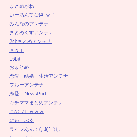
まとめがね
いーあんてな(#ﾟｗﾟ)
みんなのアンテナ
まとめくすアンテナ
2chまとめアンテナ
ＡＮＴ
16bit
おまとめ
恋愛・結婚・生活アンテナ
ブルーアンテナ
恋愛 – NewsPod
キチママまとめアンテナ
このワロｗｗｗ
にゅーぷる
ライフあんてなJ( 'ｰ`)し