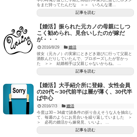
をまだ持ってたんだな ＞＞ いろんな運...
記事を読む
【婚活】振られた元カノの母親にしつ
こく勧められ、見合いしたのが嫁だ
が・・・
2016/8/29
婚活
彼女（元カノ）の実家にときどき遊びに行って父親と
酒飲んだりしていたんで、プロポーズしたが甘かっ
た ＞＞ 結婚相手は父親じゃないからね。 ...
記事を読む
【婚活】大手紹介所に登録、女性会員
の20代～30代前半は層が薄く、30代半
ば中心
2016/7/3
婚活
今度は30～34歳で諸条件の折り合えそうな人を抽出し
て、毎週のようにお見合いを繰り返していました ＞
＞ 必死の婚活から嫁発見、いいよ。 ...
記事を読む