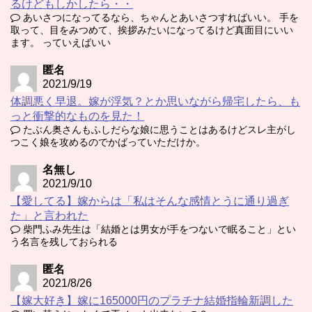
るけどもしかしたら・・
あいさつになってるなら、ちゃんとあいさつすればいい。 手を
取って、目をみつめて、挨拶みたいになってるけど真面目にいい
ます。 っていえばいい
匿名
2021/9/19
体調悪く早退。嫁が浮気？とか思いながら帰宅したら、も
っと衝撃的なものを見た！
たぶん奥さんもふしだらな娘に思うことはあるけどスレ主がし
つこく娘を攻めるのでかばっていただけか。
名無し
2021/9/10
【愛してる】嫁からは「私はそんな感情とうに通り過ぎ
た」と言われた
柴門ふみ先生は「結婚とは男女が手をつないで眠ること」とい
う名言を残しておられる
匿名
2021/8/26
【嫁大好き】嫁に165000円のプラチナ結婚指輪新調した