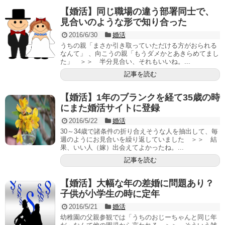
【婚活】同じ職場の違う部署同士で、
見合いのような形で知り合った
2016/6/30
婚活
うちの親「まさか引き取っていただける方がおられる
なんて」 、向こうの親「もうダメかとあきらめてまし
た」 ＞＞ 半分見合い、それもいいね。...
記事を読む
【婚活】1年のブランクを経て35歳の時
にまた婚活サイトに登録
2016/5/22
婚活
30～34歳で諸条件の折り合えそうな人を抽出して、毎
週のようにお見合いを繰り返していました ＞＞ 結
果、いい人（嫁）出会えてよかったね。...
記事を読む
【婚活】大幅な年の差婚に問題あり？
子供が小学生の時に定年
2016/5/21
婚活
幼稚園の父親参観では「うちのおじーちゃんと同じ年