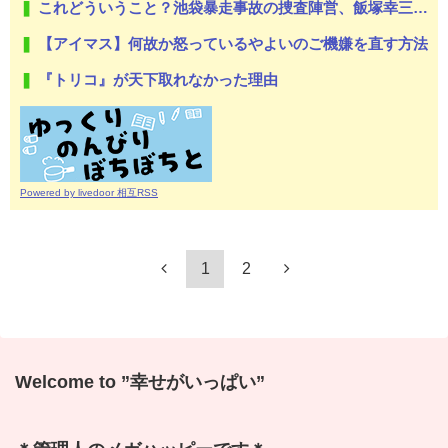
これどういうこと？池袋暴走事故の捜査陣営、飯塚幸三受刑者を逮捕しなくていい理由を考えるために1000ページもの法解釈書を読んでた模様…自民議員からも圧力
【アイマス】何故か怒っているやよいのご機嫌を直す方法
『トリコ』が天下取れなかった理由
Powered by livedoor 相互RSS
1
2
Welcome to ”幸せがいっぱい”