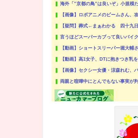
海外「”京都の鳥”は良いぞ」小規模
【画像】ロボアニメのビームさん、
【疑問】葬式←まぁわかる 四十九
言うほどスーパーカブって良いバイ
【動画】ショートスリーパー堀大輔
【動画】高1女子、DTに抱きつき乳
【画像】セクシー女優・涼森れむ、パ
両親と喧嘩中にとんでもない事実が判明した
Powered by livedoor 相互RSS