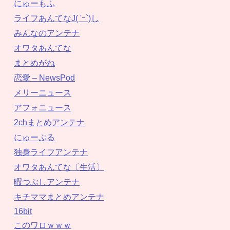
にゅーもふ
ライフあんてなJ( 'ｰ`)し
みんなのアンテナ
オワタあんてな
まとめがね
恋愛 – NewsPod
メリーニュース
アフォニュース
2chまとめアンテナ
にゅーぷる
独身ライフアンテナ
オワタあんてな〔生活〕
暇つぶしアンテナ
キチママまとめアンテナ
16bit
このワロｗｗｗ