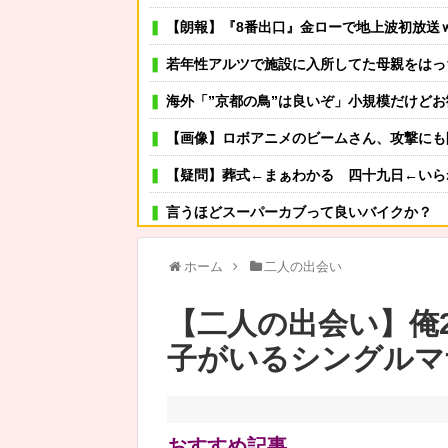
【朗報】『8番出口』金ローで地上波初放送
若年性アルツで施設に入所してた母親をはっちゃけて引取り自宅介護し始め
海外「”京都の鳥”は良いぞ」小規模だけどお勧めな日
【画像】ロボアニメのビームさん、攻撃にも
【疑問】葬式←まぁわかる 四十九日←いら
言うほどスーパーカブって良いバイクか？
【1/4】女房に明日の予定は聞いていないが、デートにでも誘ってみる。多分断られるはずだ。間男と会うか
ホーム
二人の出会い
可愛い彼女が部屋に入ってきた。もしかしてニンジャ？
【二人の出会い】俺
その店には腕のいいバーテンダーがいた。このグラスに１杯たの
子がいるシングルマ
母が難病発覚で突然の離婚希望、その理由が
【NASAが開発】着るだけで瞬時に-15℃冷却
【驚愕】親の年金を食いつぶす48歳ひきこもり…絶望の底か
おすすめ記事