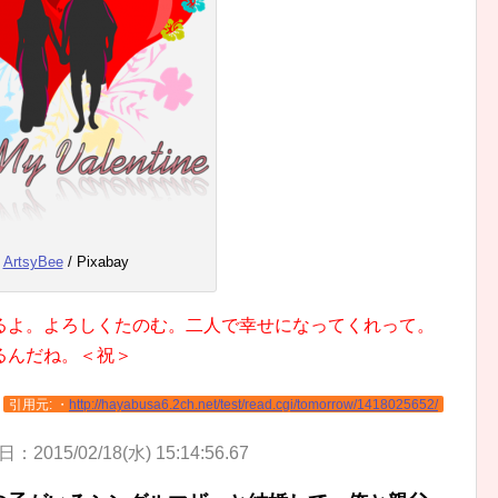
ArtsyBee
/ Pixabay
るよ。よろしくたのむ。二人で幸せになってくれって。
るんだね。＜祝＞
引用元: ・
http://hayabusa6.2ch.net/test/read.cgi/tomorrow/1418025652/
：2015/02/18(水) 15:14:56.67