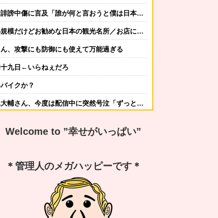
誹謗中傷に言及「誰が何と言おうと僕は日本人」
だけどお勧めな日本の観光名所／お店に対する海外の反応
さん、攻撃にも防御にも使えて万能過ぎる
四十九日←いらねぇだろ
いバイクか？
ん、今度は配信中に突然号泣「ずっと涙が止まらない」
かしてニンジャ？→スタイリッシュな動きはこちらです…
Welcome to ”幸せがいっぱい”
する冬ファッション4選
なんですか？ｗ 先発品と全く同じですよ？w」
＊管理人のメガハッピーです＊
謝の気持ちも湧いてきたでしょ。いい加減に意地貼るの止めて仲直りしなさい 」【中編】
嫁から「子供あんなに泣いてたのによく寝てられんな…」って恨み節がメッセージで来てた