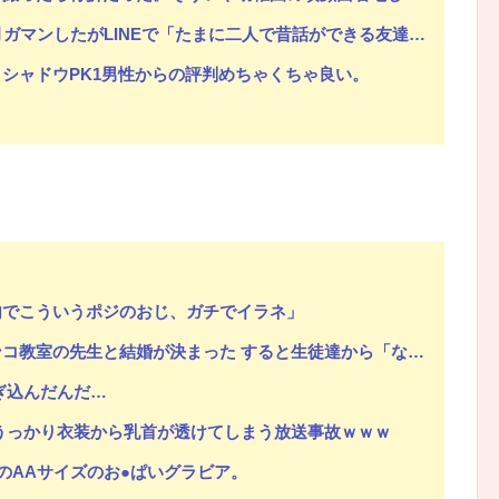
Eで「たまに二人で昔話ができる友達になろう」的なメッセ送信した。昨日まで既読無視
シャドウPK1男性からの評判めちゃくちゃ良い。
内でこういうポジのおじ、ガチでイラネ」
生徒達から「なんであんたなんかと」等非難轟々 → どんどん冷めた俺は「じゃあやめます」と結婚を撤回し…
ぎ込んだんだ…
うっかり衣装から乳首が透けてしまう放送事故ｗｗｗ
子のAAサイズのお●ぱいグラビア。