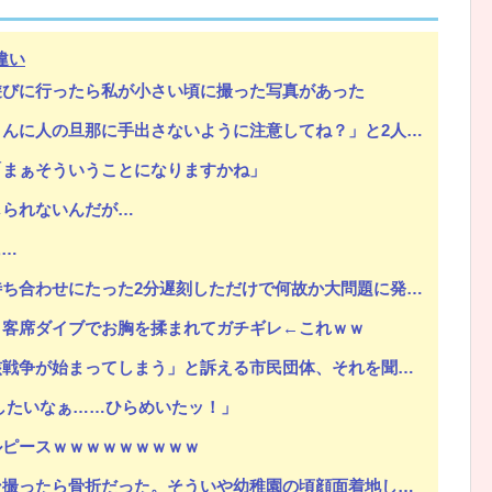
違い
遊びに行ったら私が小さい頃に撮った写真があった
Powered by livedoor 相互RSS
してね？」と2人の合体ムービーを添付して送った・・・はずが、宛先を間違って取り返しのつかない事態に！
「まぁそういうことになりますかね」
じられないんだが…
に…
わせにたった2分遅刻しただけで何故か大問題に発展するｗｗｗ
、客席ダイブでお胸を揉まれてガチギレ←これｗｗ
まってしまう」と訴える市民団体、それを聞いた被爆3世の人が……
したいなぁ……ひらめいたッ！」
ルピースｗｗｗｗｗｗｗｗｗ
ういや幼稚園の頃顔面着地したことがあったが、 母ちゃん当時気づかなかったのかよ・・・