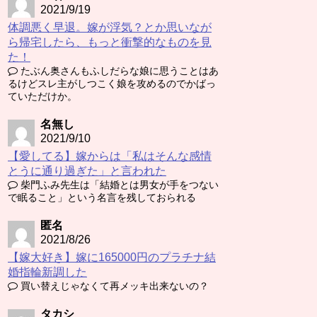
2021/9/19
体調悪く早退。嫁が浮気？とか思いなが
ら帰宅したら、もっと衝撃的なものを見
た！
たぶん奥さんもふしだらな娘に思うことはあ
るけどスレ主がしつこく娘を攻めるのでかばっ
ていただけか。
名無し
2021/9/10
【愛してる】嫁からは「私はそんな感情
とうに通り過ぎた」と言われた
柴門ふみ先生は「結婚とは男女が手をつない
で眠ること」という名言を残しておられる
匿名
2021/8/26
【嫁大好き】嫁に165000円のプラチナ結
婚指輪新調した
買い替えじゃなくて再メッキ出来ないの？
タカシ