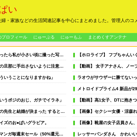
ぱい
夫婦・家族などの生活関連記事を中心にまとめました。管理人のコ
のプロフィール
にゅーぷる
にゅーもふ
まとめくすアンテナ
私が小さい頃に撮った写真があった
【ホロライブ】 フブちゃんい
を添付して送った・・・はずが、宛先を間違って取り返しのつかない事態に！
【動画】 女子アナさん、ノーブラ
ういうことになりますかね」
ラオウがサウザーに勝てない
メトロイドプライム4 新品が29
いうポジのおじ、ガチでイラネ」
【動画】高1女子、DTに抱き
と」等非難轟々 → どんどん冷めた俺は「じゃあやめます」と結婚を撤回し…
【画像】セクシー女優・涼森れ
サイズのお●ぱいグラビア。
【画像】靴屋の女子店員さん
週末セール（50%還元）」2日目襲来！
レッサーパンダさん かわい