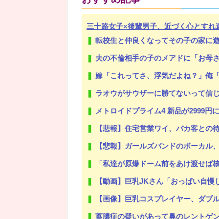
三十路女子×後輩男子、近づく心とすれ
転校生と仲良くなってその子の家に
Powered by livedoor 相互RSS
夫の不倫相手の子のメアドに「お母さんに人の旦那に手出さないように注意
嫁「これってさ、浮気だよね？」俺
ラオウがサウザーに勝てないって信
メトロイドプライム4 新品が2999円
【悲報】住宅営業ワイ、バカ客との待ち合
【悲報】ガールズバンドのボーカル
「私達が原爆ドーム前をあけ渡せば核戦争が始
【動画】巨乳JKさん「おっぱい自慢
【画像】巨乳コスプレイヤー、ダブ
蓄膿症の疑いがあって鼻のレントゲン撮ったら骨折だった。そ