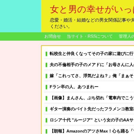
女と男の幸せがいっ
恋愛・婚活・結婚などの男女関係記事や
ください。
お問合せ
当サイト・RSSについて
管理人
転校生と仲良くなってその子の家に遊びに行ったら
夫の不倫相手の子のメアドに「お母さんに人の旦那に手出さないように注意してね？」と2人の合体ムービー
嫁「これってさ、浮気だよね？」俺「まぁそ
Fラン卒の人、あつまれー
【画像】まんさん、ぶち切れ「電車内でこう
ギター演奏のバイト先だったフラメンコ教室の先生と結婚が決まった すると生徒達から「なんであんたなんか
ロシア十代 ”ルージア” という女の子のAA
【朗報】AmazonのアツさMax！心も踊る「マンガ毎