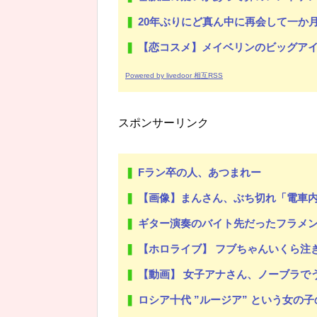
20年ぶりにど真ん中に再会して一か月ガマンしたがLIN
【恋コスメ】メイベリンのビッグアイ
Powered by livedoor 相互RSS
スポンサーリンク
Fラン卒の人、あつまれー
【画像】まんさん、ぶち切れ「電車
ギター演奏のバイト先だったフラメンコ教室の先生と結婚が決まった すると
【ホロライブ】 フブちゃんいくら注
【動画】 女子アナさん、ノーブラで
ロシア十代 ”ルージア” という女の