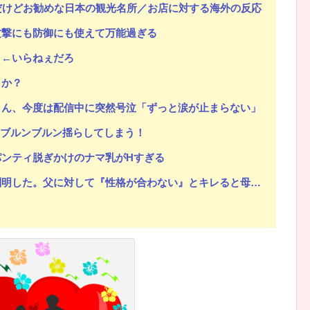
だけどお勧めな日本の観光名所／お店に対する海外の反応
攻撃にも防御にも使えて万能過ぎる
日←いらねぇだろ
クか？
さん、今度は配信中に突然号泣「ずっと涙が止まらない」
をブルンブルン揺らしてしまう！
ンティ脱ぎかけのナマ乳がHすぎる
。父に対して『性格が合わない』とキレると母が「こう言い出した」