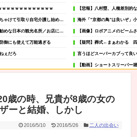
ｗｗｗｗｗｗｗｗｗｗｗｗｗ
【悲報】八村塁、人種差別的な
た近所の次男坊。けど、見る見るうちに悲惨な状況に…
海外「”京都の鳥”は良いぞ」小規模
本の観光名所／お店に対する海外の反応
【画像】ロボアニメのビーム
防御にも使えて万能過ぎる
【疑問】葬式←まぁわかる 
ねぇだろ
言うほどスーパーカブって良
【動画】ショートスリーパー堀大輔さ
らね。はいはいどうぞ思う存分お楽しみください。そのうち地獄に落してやるわ！
可愛い彼女が部屋に入ってきた。もし
→スタイリッシュな動きはこちらです…
冬モテ確実！ 男性がキュンと
20歳の時、兄貴が8歳の女の
むよ→彼の見事なテクニックはこちらです…
薬剤師「なんでジェネリック嫌
ザーと結婚、しかし
30年前の夫の不倫！？
虐待されて育った私にウトメ「子供を産んだらご両親への感
する冷感ポンチョ3,980円！
嫁が風呂入ってる間に子供と寝室に行って俺だけ寝落ちしたら
2016/5/10
2016/5/26
二人の出会い
ら家族を救ったのは『障害基礎年金』だった
専業主夫のイメージ