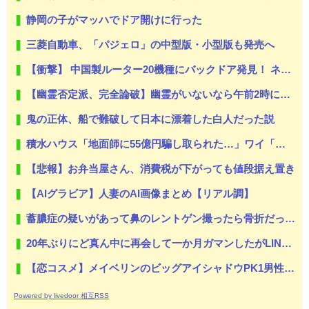
静岡の子がマッハでドア開けに行った
三菱自動車、「パジェロ」の中型版・小型版も発売へ
【衝撃】 中国製ルーター20機種にバックドア発見！ ネットに繋ぐだけで35秒ごとに中国のサーバーと通信
【幽霊否定派、完全論破】幽霊がいないなら午前2時に一人で墓石を木刀で叩き割れるよな？www
鬼の正体、船で難破して日本に漂着した白人だった説
積水ハウス「地面師に55億円騙し取られた…」ワイ「はえーかわいそう…会社滅茶苦茶やろなぁ」
【悲報】お弁当屋さん、消費税が下がっても値段据え置き
【AIグラビア】人妻のAI画像まとめ【リアル調】
蓄膿症の疑いがあって鼻のレントゲン撮ったら骨折だった。そういや幼稚園の頃顔面着地したことがあったが、 母ちゃん当時気づかなかったのかよ・・・
20年ぶりにど真ん中に再会して一か月ガマンしたがLINEで「たまに二人で昔話ができる友達になろう」的なメッセ送信した。昨日まで既読無視
【恋コスメ】メイベリンのビッグアイシャドウPK1男性からの評判めちゃくちゃ良い。
Powered by livedoor 相互RSS