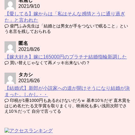
名無し
2021/9/10
【愛してる】嫁からは「私はそんな感情とうに通り過ぎ
た」と言われた
柴門ふみ先生は「結婚とは男女が手をつないで眠ること」とい
う名言を残しておられる
匿名
2021/8/26
【嫁大好き】嫁に165000円のプラチナ結婚指輪新調した
買い替えじゃなくて再メッキ出来ないの？
タカシ
2021/6/26
【結婚式】新郎が小説家への道が開けそうになり結婚が決
まった。しかし・・
印税が1冊1000円もあるわけないだろｗ 基本10％だぞ 直木賞を
はじめ名だたる文学賞を取りまくり、映画化も多い浅田次郎でさ
え10％だって 自分で言ってる