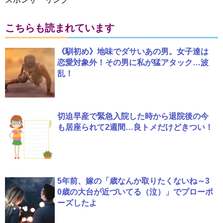
こちらも読まれています
《馴初め》地味でダサいあの男。女子達は
恋愛対象外！その男に私が猛アタック…波
乱！
切迫早産で緊急入院した時から退院後の今
も居座られて2週間…良トメだけどきつい！
5年前、嫁の「歳なんか取りたくないね～3
0歳の大台が近づいてる（泣）」でプローポ
ーズしたよ