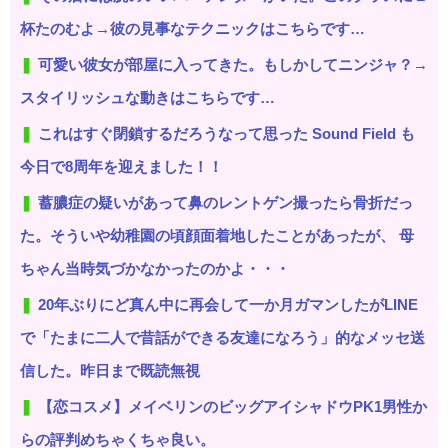
杯たのむよ→彼の見事なテクニックはこちらです…
可愛い彼女が部屋に入ってきた。もしかしてニンジャ？→
スタイリッシュな動きはこちらです…
これはすぐ閉鎖するだろうなって思った Sound Field も
今日で8周年を迎えました！！
蓄膿症の疑いがあって鼻のレントゲン撮ったら骨折だっ
た。そういや幼稚園の頃顔面着地したことがあったが、 母
ちゃん当時気づかなかったのかよ・・・
20年ぶりにど真ん中に再会して一か月ガマンしたがLINE
で「たまに二人で昔話ができる友達になろう」的なメッセ送
信した。昨日まで既読無視
【恋コスメ】メイベリンのビッグアイシャドウPK1男性か
らの評判めちゃくちゃ良い。