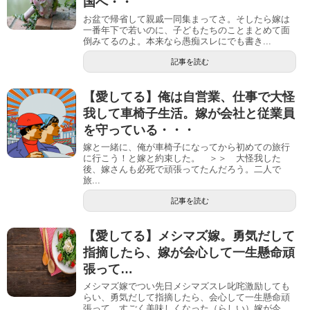
国へ・・
お盆で帰省して親戚一同集まってさ。そしたら嫁は
一番年下で若いのに、子どもたちのことまとめて面
倒みてるのよ。本来なら愚痴スレにでも書き...
記事を読む
【愛してる】俺は自営業、仕事で大怪
我して車椅子生活。嫁が会社と従業員
を守っている・・・
嫁と一緒に、俺が車椅子になってから初めての旅行
に行こう！と嫁と約束した。 ＞＞ 大怪我した
後、嫁さんも必死で頑張ってたんだろう。二人で
旅...
記事を読む
【愛してる】メシマズ嫁。勇気だして
指摘したら、嫁が会心して一生懸命頑
張って…
メシマズ嫁でつい先日メシマズスレ叱咤激励しても
らい、勇気だして指摘したら、会心して一生懸命頑
張って、すごく美味しくなった（らしい）嫁が今...