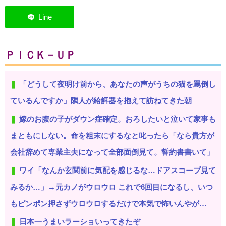
ＰＩＣＫ－ＵＰ
「どうして夜明け前から、あなたの声がうちの猫を罵倒し
ているんですか」隣人が給餌器を抱えて訪ねてきた朝
嫁のお腹の子がダウン症確定。おろしたいと泣いて家事も
まともにしない。命を粗末にするなと叱ったら「なら貴方が
会社辞めて専業主夫になって全部面倒見て。誓約書書いて」
ワイ「なんか玄関前に気配を感じるな…ドアスコープ見て
みるか…」→元カノがウロウロ これで6回目になるし、いつ
もピンポン押さずウロウロするだけで本気で怖いんやが…
日本一うまいラーショいってきたぞ