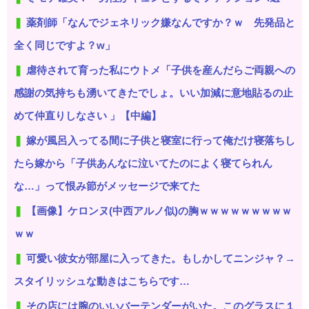
薬剤師「なんでジェネリック嫌なんですか？ｗ 先発品と
全く同じですよ？w」
虐待されて育った私にウトメ「子供を産んだらご両親への
感謝の気持ちも湧いてきたでしょ。いい加減に意地貼るの止
めて仲直りしなさい 」【中編】
嫁が風呂入ってる間に子供と寝室に行って俺だけ寝落ちし
たら嫁から「子供あんなに泣いてたのによく寝てられん
な…」って恨み節がメッセージで来てた
【画像】ケロンヌ(中西アルノ似)の胸ｗｗｗｗｗｗｗｗｗ
ｗｗ
可愛い彼女が部屋に入ってきた。もしかしてニンジャ？→
スタイリッシュな動きはこちらです…
その店には腕のいいバーテンダーがいた。このグラスに１