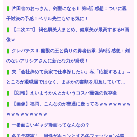
片田舎のおっさん、剣聖になるⅡ 第5話 感想：ついに親
子対決の予感！ベリル先生もやる気に！
【二次エ□】 褐色肌美人まとめ、健康美が最高すぎるH画
像ｗ
クレバテスⅡ-魔獣の王と偽りの勇者伝承- 第5話 感想：剣
のないアリシアさんに新たな力が発現！
夫「会社辞めて実家で仕事探したい」私「応援するよ」→
ところが退職届ではなく、まさかの書類を用意していて…
【朗報】えいようかんとかいうコスパ最強の保存食
【画像】福岡、こんなのが普通に走ってるｗｗｗｗｗｗｗ
ｗｗｗｗｗｗｗｗｗ
一番面白いギャグ漫画ってなんなの？
冬モテ確実！ 男性がキュンとする冬ファッション4選