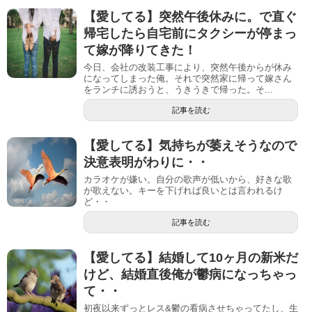
【愛してる】突然午後休みに。で直ぐ
帰宅したら自宅前にタクシーが停まっ
て嫁が降りてきた！
今日、会社の改装工事により、突然午後からが休み
になってしまった俺。それで突然家に帰って嫁さん
をランチに誘おうと、うきうきで帰った。そ...
記事を読む
【愛してる】気持ちが萎えそうなので
決意表明がわりに・・
カラオケが嫌い。自分の歌声が低いから、好きな歌
が歌えない。キーを下げれば良いとは言われるけ
ど・・
記事を読む
【愛してる】結婚して10ヶ月の新米だ
けど、結婚直後俺が鬱病になっちゃっ
て・・
初夜以来ずっとレス&鬱の看病させちゃってたし、生