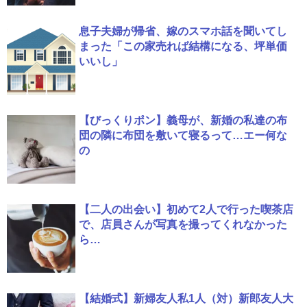
息子夫婦が帰省、嫁のスマホ話を聞いてし
まった「この家売れば結構になる、坪単価
いいし」
【びっくりポン】義母が、新婚の私達の布
団の隣に布団を敷いて寝るって…エー何な
の
【二人の出会い】初めて2人で行った喫茶店
で、店員さんが写真を撮ってくれなかった
ら…
【結婚式】新婦友人私1人（対）新郎友人大