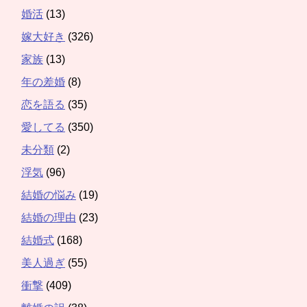
婚活
(13)
嫁大好き
(326)
家族
(13)
年の差婚
(8)
恋を語る
(35)
愛してる
(350)
未分類
(2)
浮気
(96)
結婚の悩み
(19)
結婚の理由
(23)
結婚式
(168)
美人過ぎ
(55)
衝撃
(409)