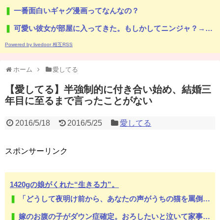
一番面白いギャグ漫画ってなんなの？
可愛い彼女が部屋に入ってきた。もしかしてニンジャ？→スタイリッシュな動きはこちらです…
Powered by livedoor 相互RSS
ホーム
愛してる
【愛してる】半強制的に付き合い始め、結婚三
年目に至るまで言ったことがない
2016/5/18
2016/5/25
愛してる
スポンサーリンク
1420gの娘がくれた“生きる力”。
「どうして夜明け前から、あなたの声がうちの猫を罵倒しているんですか」隣人が給餌器を抱えて訪ねてきた朝
嫁のお腹の子がダウン症確定。おろしたいと泣いて家事もまともにしない。命を粗末にするなと叱ったら「なら貴方が会社辞めて専業主夫になって全部面倒見て。誓約書書いて」