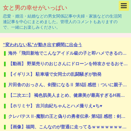
女と男の幸せがいっぱい
恋愛・婚活・結婚などの男女関係記事や夫婦・家族などの生活関
連記事を中心にまとめました。管理人のコメントもありますの
で、一緒にお楽しみください。
“変われない私”が動き出す瞬間に出会う
海外「飛田新地でこんなアイドル級の子と即ハメできるのかよ」⇒ 晒された無修正動画がコチラ
【動画】 野菜売りのおじさんにドローンを特攻させるおそロシア。
【イギリス】 駐車場で女同士の乱闘騒ぎが勃発
片田舎のおっさん、剣聖になるⅡ 第5話 感想：ついに親子対決の予感！ベリル先生もやる気に！
【二次エ□】 褐色肌美人まとめ、健康美が最高すぎるH画像ｗ
【ホリミヤ】 吉川由紀ちゃんとハメ撮りえ●ち♥
クレバテスⅡ-魔獣の王と偽りの勇者伝承- 第5話 感想：剣のないアリシアさんに新たな力が発現！
【画像】福岡、こんなのが普通に走ってるｗｗｗｗｗｗｗｗｗｗｗｗｗｗｗｗ