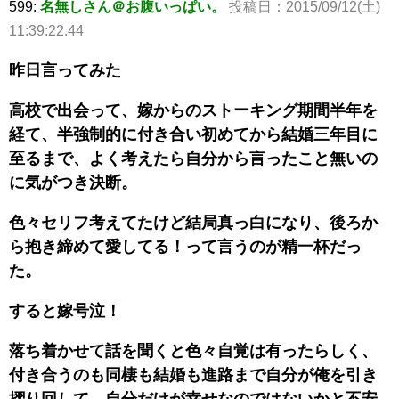
599:
名無しさん＠お腹いっぱい。
投稿日：2015/09/12(土)
11:39:22.44
昨日言ってみた
高校で出会って、嫁からのストーキング期間半年を
経て、半強制的に付き合い初めてから結婚三年目に
至るまで、よく考えたら自分から言ったこと無いの
に気がつき決断。
色々セリフ考えてたけど結局真っ白になり、後ろか
ら抱き締めて愛してる！って言うのが精一杯だっ
た。
すると嫁号泣！
落ち着かせて話を聞くと色々自覚は有ったらしく、
付き合うのも同棲も結婚も進路まで自分が俺を引き
摺り回して、自分だけが幸せなのではないかと不安