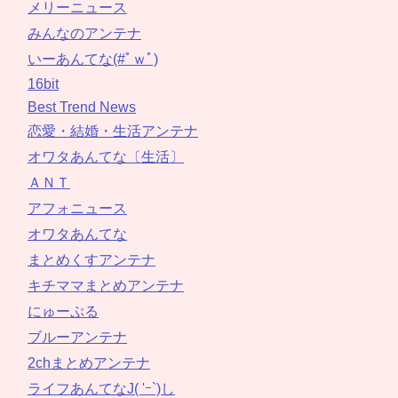
メリーニュース
みんなのアンテナ
いーあんてな(#ﾟｗﾟ)
16bit
Best Trend News
恋愛・結婚・生活アンテナ
オワタあんてな〔生活〕
ＡＮＴ
アフォニュース
オワタあんてな
まとめくすアンテナ
キチママまとめアンテナ
にゅーぷる
ブルーアンテナ
2chまとめアンテナ
ライフあんてなJ( 'ｰ`)し