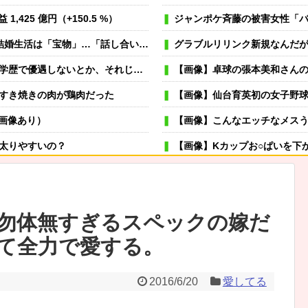
1,425 億円（+150.5 %）
ジャンポケ斉藤の被害女性「バウムクーヘン
「宝物」…「話し合いを重ねた結果」決断
グラブルリリンク新規なんだが6人育成し
価値を上げた人が馬鹿じゃないですか」と捨て台詞を残し会社を辞めてった
【画像】卓球の張本美和さんの
すき焼きの肉が鶏肉だった
【画像】仙台育英初の女子野
画像あり）
【画像】こんなエッチなメス
太りやすいの？
【画像】Kカップお○ぱいを下
来ていたようで私はドン引きでした。→お前の旦那はお前にドン引きだよｗ
可愛い彼女が部屋に入ってきた。もし
→スタイリッシュな動きはこちらです…
冬モテ確実！ 男性がキュンと
勿体無すぎるスペックの嫁だ
むよ→彼の見事なテクニックはこちらです…
薬剤師「なんでジェネリック嫌
て全力で愛する。
…その後旦那が取った行動がこれｗｗｗｗ
虐待されて育った私にウトメ「子供を産んだらご両親への感
嫁が風呂入ってる間に子供と寝室に行って俺だけ寝落ちしたら
2016/6/20
愛してる
「プチプチ株式会社」に変更www
専業主夫のイメージ