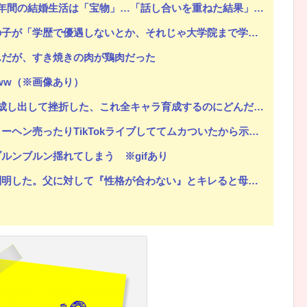
年間の結婚生活は「宝物」…「話し合いを重ねた結果」決断
じゃ大学院まで学費払って自分の価値を上げた人が馬鹿じゃないですか」と捨て台詞を残し会社を辞めてった
んだが、すき焼きの肉が鶏肉だった
ww（※画像あり）
出して挫折した、これ全キャラ育成するのにどんだけかかるの？
売ったりTikTokライブしててムカついたから示談しなかった」
ルンブルン揺れてしまう ※gifあり
。父に対して『性格が合わない』とキレると母が「こう言い出した」