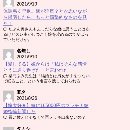
2021/9/19
体調悪く早退。嫁が浮気？とか思いなが
ら帰宅したら、もっと衝撃的なものを見
た！
たぶん奥さんもふしだらな娘に思うことはあ
るけどスレ主がしつこく娘を攻めるのでかばっ
ていただけか。
名無し
2021/9/10
【愛してる】嫁からは「私はそんな感情
とうに通り過ぎた」と言われた
柴門ふみ先生は「結婚とは男女が手をつない
で眠ること」という名言を残しておられる
匿名
2021/8/26
【嫁大好き】嫁に165000円のプラチナ結
婚指輪新調した
買い替えじゃなくて再メッキ出来ないの？
タカシ