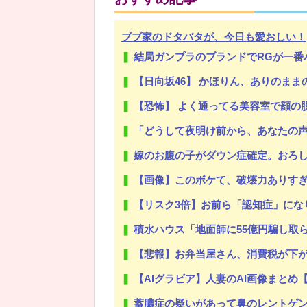
ブブ家のドタバタが、今日も愛おしい！
結局ガンプラのブランドでRGが一番
Powered by livedoor 相互RSS
【日向坂46】 かほりん、ありのまま
【恐怖】 よく通ってる美容室で顔の脱毛パックを始めたとの
「どうして夜明け前から、あなたの声がうち
嫁のお腹の子がダウン症確定。おろしたいと泣いて家事もまともにしな
【画像】このボケて、破壊力ありすぎ
【リスク3倍】お前ら「認知症」にな
積水ハウス「地面師に55億円騙し取ら
【悲報】お弁当屋さん、消費税が下
【AIグラビア】人妻のAI画像まとめ
蓄膿症の疑いがあって鼻のレントゲン撮ったら骨折だった。そ