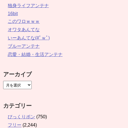
独身ライフアンテナ
16bit
このワロｗｗｗ
オワタあんてな
いーあんてな(#ﾟｗﾟ)
ブルーアンテナ
恋愛・結婚・生活アンテナ
アーカイブ
カテゴリー
びっくりポン
(750)
フリー
(2,244)