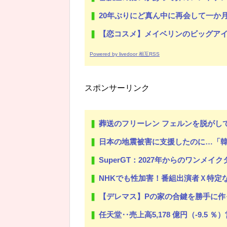
20年ぶりにど真ん中に再会して一か月ガマンしたがLIN
【恋コスメ】メイベリンのビッグアイ
Powered by livedoor 相互RSS
スポンサーリンク
葬送のフリーレン フェルンを脱がしていく
日本の地震被害に支援したのに…「
SuperGT：2027年からのワンメイクタイ
NHKでも性加害！番組出演者Ｘ特定な
【デレマス】Pの家の合鍵を勝手に作
任天堂‥売上高5,178 億円（-9.5 ％）営