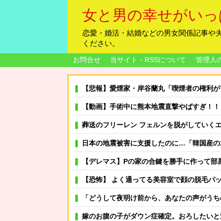
女と男の幸せがいっ
恋愛・婚活・結婚などの男女関係記事や
ください。
お問合せ
当サイト・RSSについて
管理人
【悲報】愛煙家・岸谷蘭丸「喫煙者の権利がマジで侵害されてる」
【動画】手術中に熊本地震直撃やばすぎ！！
葬送のフリーレン フェルンを脱がしていくエ□クリッカーゲ
日本の地震被害に支援したのに…「韓国産の
【デレマス】Pの家の合鍵を勝手に作って部
【恐怖】 よく通ってる美容室で顔の脱毛パックを始めたとのことだったので試してみるこ
「どうして夜明け前から、あなたの声がうちの猫を罵倒している
嫁のお腹の子がダウン症確定。おろしたいと泣いて家事もまともにしない。命を粗末にするなと叱ったら