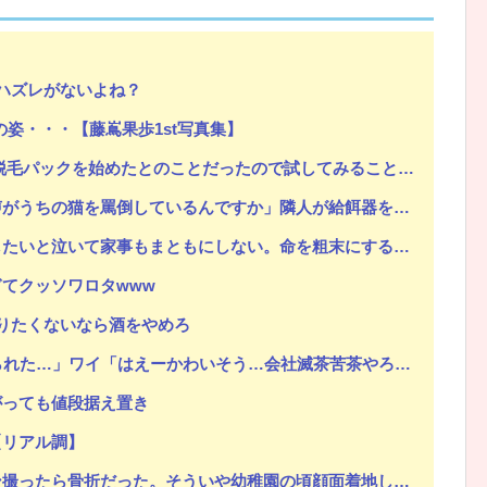
ハズレがないよね？
Powered by livedoor 相互RSS
の姿・・・【藤嶌果歩1st写真集】
ことだったので試してみることに→パックを顔に塗られた後、鏡を見てみたらそこには・・・
の猫を罵倒しているんですか」隣人が給餌器を抱えて訪ねてきた朝
い。命を粗末にするなと叱ったら「なら貴方が会社辞めて専業主夫になって全部面倒見て。誓約書書いて」
てクッソワロタwww
りたくないなら酒をやめろ
れた…」ワイ「はえーかわいそう…会社滅茶苦茶やろなぁ」
がっても値段据え置き
【リアル調】
ういや幼稚園の頃顔面着地したことがあったが、 母ちゃん当時気づかなかったのかよ・・・