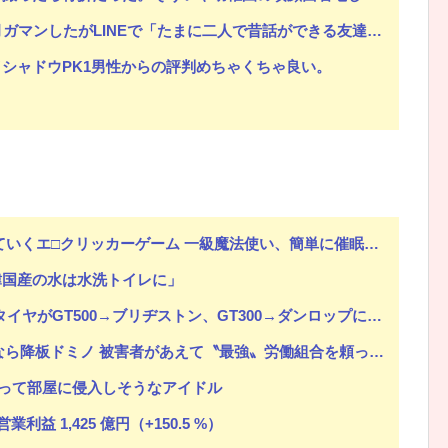
Eで「たまに二人で昔話ができる友達になろう」的なメッセ送信した。昨日まで既読無視
シャドウPK1男性からの評判めちゃくちゃ良い。
エ□クリッカーゲーム 一級魔法使い、簡単に催眠術にかかる。
韓国産の水は水洗トイレに」
ヤがGT500→ブリヂストン、GT300→ダンロップに決まったわけだが
ら降板ドミノ 被害者があえて〝最強〟労働組合を頼ったワケ
って部屋に侵入しそうなアイドル
業利益 1,425 億円（+150.5 %）