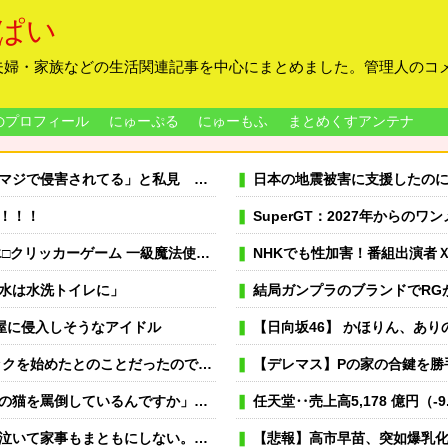
ぱい
夫婦・家族などの生活関連記事を中心にまとめました。管理人のコ
のプロフィール
にゅーぷる
にゅーもふ
まとめくすアンテナ
と私見 「いくら税金を我々が払ってるんだと」
日本の地震被害に支援したの
！！！
SuperGT：2027年からのワンメイクタイ
ーム 一級魔法使い、簡単に催眠術にかかる。
NHKでも性加害！番組出演者Ｘ特定な
水は水洗トイレに」
結局ガンプラのブランドでRG
屋に侵入しそうなアイドル
【日向坂46】 かほりん、あり
とに→パックを顔に塗られた後、鏡を見てみたらそこには・・・
【デレマス】Pの家の合鍵を勝
んですか」隣人が給餌器を抱えて訪ねてきた朝
任天堂‥売上高5,178 億円（-9.
「なら貴方が会社辞めて専業主夫になって全部面倒見て。誓約書書いて」
【悲報】高市早苗、突如爆乳化