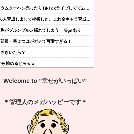
売ったりTikTokライブしててムカついたから示談しなかった」
出して挫折した、これ全キャラ育成するのにどんだけかかるの？
胸がブルンブルン揺れてしまう ※gifあり
球部員・星よつはがガチで可愛すぎる！
うさぎいたら？
から眺めるとｗｗｗ
かしてニンジャ？→スタイリッシュな動きはこちらです…
Welcome to ”幸せがいっぱい”
する冬ファッション4選
なんですか？ｗ 先発品と全く同じですよ？w」
＊管理人のメガハッピーです＊
謝の気持ちも湧いてきたでしょ。いい加減に意地貼るの止めて仲直りしなさい 」【中編】
嫁から「子供あんなに泣いてたのによく寝てられんな…」って恨み節がメッセージで来てた