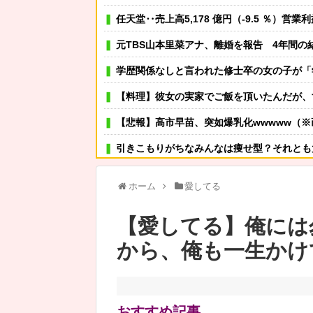
任天堂‥売上高5,178 億円（-9.5 ％）営業利益 
元TBS山本里菜アナ、離婚を報告 4年間の結婚生活は
学歴関係なしと言われた修士卒の女の子が「学歴で優遇しないとか、それじゃ大学院まで学費払って自分の
【料理】彼女の実家でご飯を頂いたんだが、
【悲報】高市早苗、突如爆乳化wwwww（※
引きこもりがちなみんなは痩せ型？それとも
【1/5】バレた。鬼彼は旦那に土下座して、家族には言わないで下さいって…。いつの間にか子供も出
ホーム
愛してる
可愛い彼女が部屋に入ってきた。もしかしてニンジャ？
【愛してる】俺には
その店には腕のいいバーテンダーがいた。このグラスに１杯たの
から、俺も一生かけ
【恐怖】浮気相手との写メをLINEでミス送信する嫁
カツ丼と親子丼って何が違うの？
【朗報】プチプチで有名な川上産業、社名を
おすすめ記事