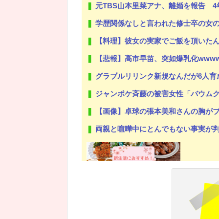
元TBS山本里菜アナ、離婚を報告 4
学歴関係なしと言われた修士卒の女の子が「学歴で優遇しないとか、それ
【料理】彼女の実家でご飯を頂いた
【悲報】高市早苗、突如爆乳化www
グラブルリリンク新規なんだが6人育成し
ジャンポケ斉藤の被害女性「バウムクーヘン
【画像】卓球の張本美和さんの胸がブ
両親と喧嘩中にとんでもない事実が判明した
Powered by livedoor 相互RSS