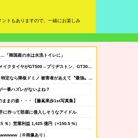
メントもありますので、一緒にお楽しみ
に…「韓国産の水は水洗トイレに」
ヤがGT500→ブリヂストン、GT300→ダンロップに決まったわけだが
ら降板ドミノ 被害者があえて〝最強〟労働組合を頼ったワケ
が一番ハズレがないよね？
のままの姿・・・【藤嶌果歩1st写真集】
手に作って部屋に侵入しそうなアイドル
5 ％）営業利益 1,425 億円（+150.5 %）
wwwww（※画像あり）