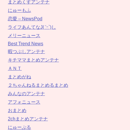
まとめくすアンテナ
にゅーもふ
恋愛 – NewsPod
ライフあんてなJ( 'ｰ`)し
メリーニュース
Best Trend News
暇つぶしアンテナ
キチママまとめアンテナ
ＡＮＴ
まとめがね
２ちゃんねるまとめるまとめ
みんなのアンテナ
アフォニュース
おまとめ
2chまとめアンテナ
にゅーぷる