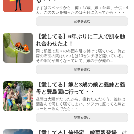
る・・・
まずはスペックから、俺：47歳、嫁：45歳、子供：4
人。このスレを知ったのは今月に入ってから・・・
記事を読む
【愛してる】6年ぶりに二人で肌を触
れ合わせたよ！
同じ部屋で別々の布団を引っ付けて寝ている。俺と
嫁の布団の間はいつもは10センチほど開いている。
その隙間が無くなっていて、嫁の手が俺の...
記事を読む
【愛してる】嫁と3歳の娘と義妹と義
母と豊島園に行って・・
昼間は大騒ぎだったから、疲れたんだろう。義妹は
酒呑んで同じく寝てしまい、ソファに座ってる嫁と
コーヒー飲んでたら・・
記事を読む
【愛してる】俺帰宅、嫁両親登場、は