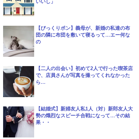
いいし」
【びっくりポン】義母が、新婚の私達の布
団の隣に布団を敷いて寝るって…エー何な
の
【二人の出会い】初めて2人で行った喫茶店
で、店員さんが写真を撮ってくれなかった
ら…
【結婚式】新婦友人私1人（対）新郎友人大
勢の熾烈なスピーチ合戦になって…その結
果・・