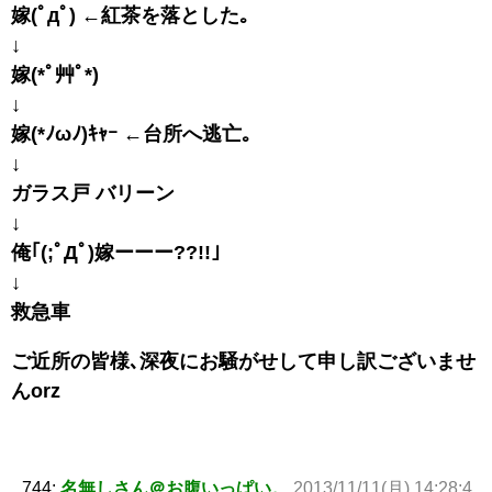
嫁(ﾟдﾟ) ←紅茶を落とした｡
↓
嫁(*ﾟ艸ﾟ*)
↓
嫁(*ﾉωﾉ)ｷｬｰ ←台所へ逃亡｡
↓
ガラス戸 バリーン
↓
俺｢(;ﾟДﾟ)嫁ーーー??!!｣
↓
救急車
ご近所の皆様､深夜にお騒がせして申し訳ございませ
んorz
744:
名無しさん＠お腹いっぱい。
2013/11/11(月) 14:28:4