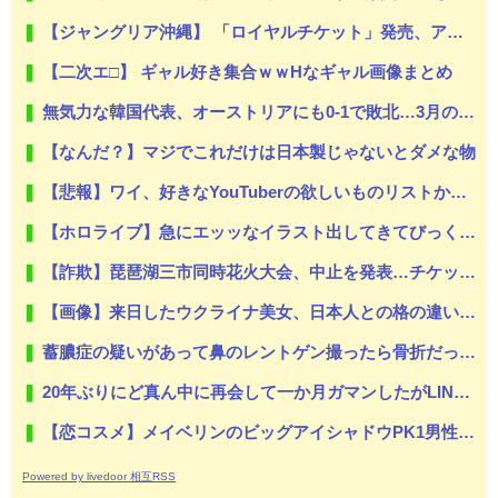
【ジャングリア沖縄】 「ロイヤルチケット」発売、アトラクション優先案内、ソフトドリンク飲み放題、スパ利用、駐車場無料…大人29700円
【二次エ□】 ギャル好き集合ｗｗHなギャル画像まとめ
無気力な韓国代表、オーストリアにも0-1で敗北…3月のAマッチは2敗で終＝韓国の反応
【なんだ？】マジでこれだけは日本製じゃないとダメな物
【悲報】ワイ、好きなYouTuberの欲しいものリストからアロマキャンドルを贈ったのに何のお礼も無い→どうしてやればいい？
【ホロライブ】急にエッッなイラスト出してきてびっくりしたで
【詐欺】琵琶湖三市同時花火大会、中止を発表…チケット代や出店料の返金については明言せず
【画像】来日したウクライナ美女、日本人との格の違いを見せつける
蓄膿症の疑いがあって鼻のレントゲン撮ったら骨折だった。そういや幼稚園の頃顔面着地したことがあったが、 母ちゃん当時気づかなかったのかよ・・・
20年ぶりにど真ん中に再会して一か月ガマンしたがLINEで「たまに二人で昔話ができる友達になろう」的なメッセ送信した。昨日まで既読無視
【恋コスメ】メイベリンのビッグアイシャドウPK1男性からの評判めちゃくちゃ良い。
Powered by livedoor 相互RSS