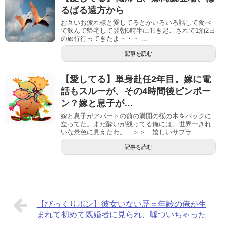
るばる遠方から
お互いお疲れ様と愛してるとかいろいろ話して食べ
て飲んで帰宅して翌朝6時半に叩き起こされて1泊2日
の旅行行ってきたよ・・・ ...
記事を読む
【愛してる】単身赴任2年目。嫁に電
話もスルーが、その4時間後ピンポー
ン？嫁と息子が…
嫁と息子がアパートの前の満開の桜の木をバックに
立ってた。まだ酔いが残ってる俺には、世界一きれ
いな景色に見えたわ。 ＞＞ 嬉しいサプラ...
記事を読む
【びっくりポン】彼女いない歴＝年齢の俺が生
まれて初めて既婚者に見られ、嘘ついちゃった