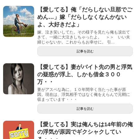
【愛してる】俺「だらしない旦那でご
めん…」嫁「だらしなくなんかない
よ、大好きだよ」
嫁、泣き笑いしてた。その様子を見たら俺も涙出て
きて、一緒に大泣きしちゃったよ。 ＞＞ いい夫
婦じゃないか。これからもお幸せに。 引...
記事を読む
【愛してる】妻がバイト先の男と浮気
の疑惑が浮上、しかも借金３００
万・・
妻がアスペな為に、１０年間辛く当たった事が原
因。現在は、浮気相手ではなく俺をえらんで元鞘に
収まっています・・・
記事を読む
【愛してる】実は俺んちは14年前の俺
の浮気が原因でギクシャクしてい