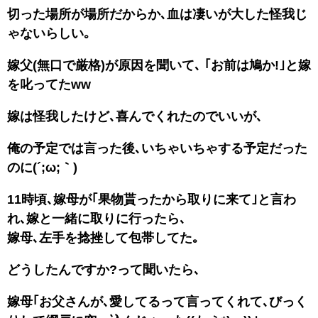
切った場所が場所だからか､血は凄いが大した怪我じ
ゃないらしい｡
嫁父(無口で厳格)が原因を聞いて､ ｢お前は鳩か!｣と嫁
を叱ってたww
嫁は怪我したけど､喜んでくれたのでいいが､
俺の予定では言った後､いちゃいちゃする予定だった
のに(´;ω;｀)
11時頃､嫁母が｢果物貰ったから取りに来て｣と言わ
れ､嫁と一緒に取りに行ったら､
嫁母､左手を捻挫して包帯してた｡
どうしたんですか?って聞いたら､
嫁母｢お父さんが､愛してるって言ってくれて､びっく