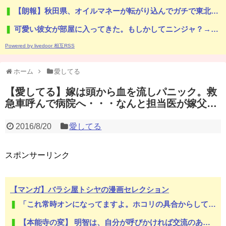
【朗報】秋田県、オイルマネーが転がり込んでガチで東北最強へｗｗｗｗｗｗｗｗｗｗｗｗ
可愛い彼女が部屋に入ってきた。もしかしてニンジャ？→スタイリッシュな動きはこちらです…
Powered by livedoor 相互RSS
ホーム
愛してる
【愛してる】嫁は頭から血を流しパニック。救
急車呼んで病院へ・・・なんと担当医が嫁父…
2016/8/20
愛してる
スポンサーリンク
【マンガ】バラシ屋トシヤの漫画セレクション
「これ常時オンになってますよ。ホコリの具合からして、だいぶ長いこと」8年分のガス代の正体…？
【本能寺の変】 明智は、自分が呼びかければ交流のあった家臣はみんな 自分の味方をしてくれるだろうと思っていた