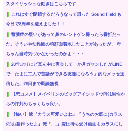
スタイリッシュな動きはこちらです…
これはすぐ閉鎖するだろうなって思った Sound Field も
今日で8周年を迎えました！！
蓄膿症の疑いがあって鼻のレントゲン撮ったら骨折だっ
た。そういや幼稚園の頃顔面着地したことがあったが、 母
ちゃん当時気づかなかったのかよ・・・
20年ぶりにど真ん中に再会して一か月ガマンしたがLINE
で「たまに二人で昔話ができる友達になろう」的なメッセ送
信した。昨日まで既読無視
【恋コスメ】メイベリンのビッグアイシャドウPK1男性か
らの評判めちゃくちゃ良い。
【怖い】嫁『カラス可愛いよね』『うちのお庭に(カラス
の)お墓作ったよ』俺『.....』嫁は待ち受け画面もカラスにし