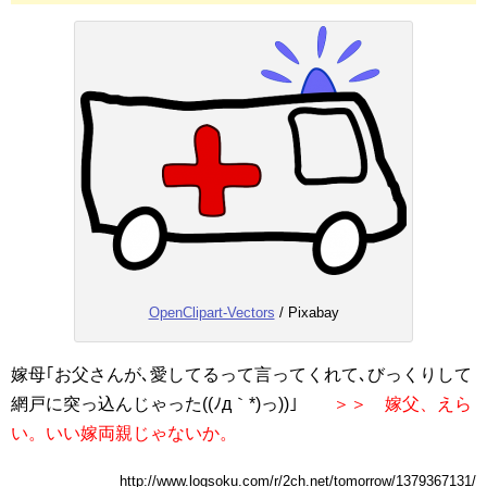
OpenClipart-Vectors
/ Pixabay
嫁母｢お父さんが､愛してるって言ってくれて､びっくりして
網戸に突っ込んじゃった((ﾉд｀*)っ))｣
＞＞ 嫁父、えら
い。いい嫁両親じゃないか。
http://www.logsoku.com/r/2ch.net/tomorrow/1379367131/