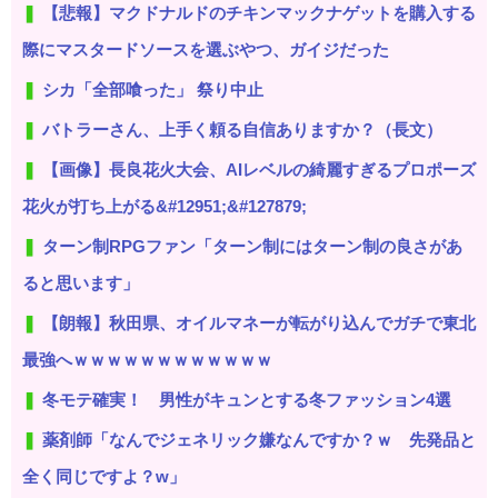
【悲報】マクドナルドのチキンマックナゲットを購入する
際にマスタードソースを選ぶやつ、ガイジだった
シカ「全部喰った」 祭り中止
バトラーさん、上手く頼る自信ありますか？（長文）
【画像】長良花火大会、AIレベルの綺麗すぎるプロポーズ
花火が打ち上がる&#12951;&#127879;
ターン制RPGファン「ターン制にはターン制の良さがあ
ると思います」
【朗報】秋田県、オイルマネーが転がり込んでガチで東北
最強へｗｗｗｗｗｗｗｗｗｗｗｗ
冬モテ確実！ 男性がキュンとする冬ファッション4選
薬剤師「なんでジェネリック嫌なんですか？ｗ 先発品と
全く同じですよ？w」