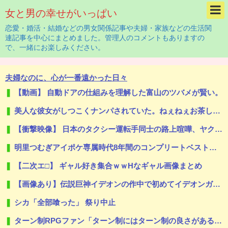
女と男の幸せがいっぱい
恋愛・婚活・結婚などの男女関係記事や夫婦・家族などの生活関
連記事を中心にまとめました。管理人のコメントもありますの
で、一緒にお楽しみください。
夫婦なのに、心が一番遠かった日々
【動画】 自動ドアの仕組みを理解した富山のツバメが賢い。
美人な彼女がしつこくナンパされていた。ねぇねぇお茶しない？ → 彼女、慣れたものです…
【衝撃映像】 日本のタクシー運転手同士の路上喧嘩、ヤクザのようだと海外で話題に
明里つむぎアイポケ専属時代8年間のコンプリートベストが半額セール中！！
【二次エ□】 ギャル好き集合ｗｗHなギャル画像まとめ
【画像あり】伝説巨神イデオンの作中で初めてイデオンガンを使用しその威力を目にした主人公達の反応がこちら…
シカ「全部喰った」 祭り中止
ターン制RPGファン「ターン制にはターン制の良さがあると思います」