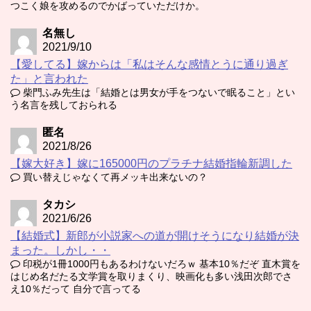
つこく娘を攻めるのでかばっていただけか。
名無し
2021/9/10
【愛してる】嫁からは「私はそんな感情とうに通り過ぎ
た」と言われた
柴門ふみ先生は「結婚とは男女が手をつないで眠ること」とい
う名言を残しておられる
匿名
2021/8/26
【嫁大好き】嫁に165000円のプラチナ結婚指輪新調した
買い替えじゃなくて再メッキ出来ないの？
タカシ
2021/6/26
【結婚式】新郎が小説家への道が開けそうになり結婚が決
まった。しかし・・
印税が1冊1000円もあるわけないだろｗ 基本10％だぞ 直木賞を
はじめ名だたる文学賞を取りまくり、映画化も多い浅田次郎でさ
え10％だって 自分で言ってる