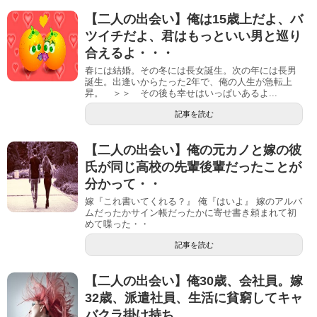
【二人の出会い】俺は15歳上だよ、バ
ツイチだよ、君はもっといい男と巡り
合えるよ・・・
春には結婚。その冬には長女誕生。次の年には長男
誕生。出逢いからたった2年で、俺の人生が急転上
昇。 ＞＞ その後も幸せはいっぱいあるよ...
記事を読む
【二人の出会い】俺の元カノと嫁の彼
氏が同じ高校の先輩後輩だったことが
分かって・・
嫁『これ書いてくれる？』 俺『はいよ』 嫁のアルバ
ムだったかサイン帳だったかに寄せ書き頼まれて初
めて喋った・・
記事を読む
【二人の出会い】俺30歳、会社員。嫁
32歳、派遣社員、生活に貧窮してキャ
バクラ掛け持ち…