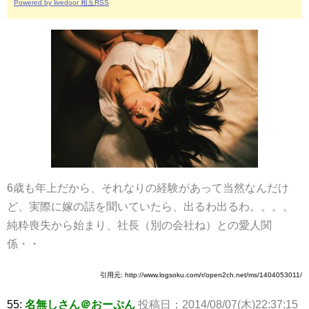
Powered by livedoor 相互RSS
6歳も年上だから、それなりの経験があって当然なんだけ
ど、実際に嫁の話を聞いていたら、出るわ出るわ。。。。
純粋喪失から始まり、社長（別の会社ね）との愛人関
係・・
引用元: http://www.logsoku.com/r/open2ch.net/ms/1404053011/
55:
名無しさん＠おーぷん
投稿日：2014/08/07(木)22:37:15