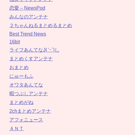
恋愛 – NewsPod
みんなのアンテナ
２ちゃんねるまとめるまとめ
Best Trend News
16bit
ライフあんてなJ( 'ｰ`)し
まとめくすアンテナ
おまとめ
にゅーもふ
オワタあんてな
暇つぶしアンテナ
まとめがね
2chまとめアンテナ
アフォニュース
ＡＮＴ