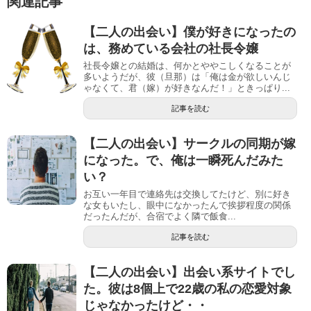
関連記事
【二人の出会い】僕が好きになったの
は、務めている会社の社長令嬢
社長令嬢との結婚は、何かとややこしくなることが
多いようだが、彼（旦那）は「俺は金が欲しいんじ
ゃなくて、君（嫁）が好きなんだ！」ときっぱり...
記事を読む
【二人の出会い】サークルの同期が嫁
になった。で、俺は一瞬死んだみた
い？
お互い一年目で連絡先は交換してたけど、別に好き
な女もいたし、眼中になかったんで挨拶程度の関係
だったんだが、合宿でよく隣で飯食...
記事を読む
【二人の出会い】出会い系サイトでし
た。彼は8個上で22歳の私の恋愛対象
じゃなかったけど・・