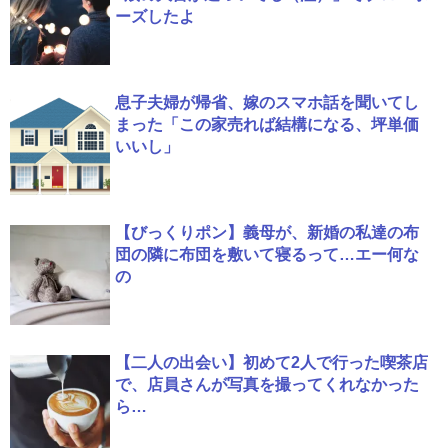
ーズしたよ
息子夫婦が帰省、嫁のスマホ話を聞いてし
まった「この家売れば結構になる、坪単価
いいし」
【びっくりポン】義母が、新婚の私達の布
団の隣に布団を敷いて寝るって…エー何な
の
【二人の出会い】初めて2人で行った喫茶店
で、店員さんが写真を撮ってくれなかった
ら…