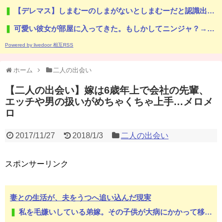
【デレマス】しまむーのしまがないとしまむーだと認識出来なくなる率が高い
可愛い彼女が部屋に入ってきた。もしかしてニンジャ？→スタイリッシュな動きはこちらです…
Powered by livedoor 相互RSS
ホーム
二人の出会い
【二人の出会い】嫁は6歳年上で会社の先輩、
エッチや男の扱いがめちゃくちゃ上手…メロメ
ロ
2017/11/27
2018/1/3
二人の出会い
スポンサーリンク
妻との生活が、夫をうつへ追い込んだ現実
私を毛嫌いしている弟嫁。その子供が大病にかかって移植が必要になったが、検査の結果私は提供者になれなかった。ここで弟嫁爆発。弟嫁「疫病神！子供がタヒんだらお前のせいだ！」