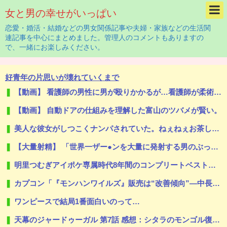
女と男の幸せがいっぱい
恋愛・婚活・結婚などの男女関係記事や夫婦・家族などの生活関
連記事を中心にまとめました。管理人のコメントもありますの
で、一緒にお楽しみください。
好青年の片思いが壊れていくまで
【動画】 看護師の男性に男が殴りかかるが…看護師が柔術使いだった
【動画】 自動ドアの仕組みを理解した富山のツバメが賢い。
美人な彼女がしつこくナンパされていた。ねぇねぇお茶しない？ → 彼女、慣れたものです…
【大量射精】 「世界一ザー●ンを大量に発射する男のぶっかけセッ●ス」シリーズが凄すぎてワロタｗｗｗ
明里つむぎアイポケ専属時代8年間のコンプリートベストが半額セール中！！
カプコン「『モンハンワイルズ』販売は“改善傾向”―中長期でワールド超え目指す」
ワンピースで結局1番面白いのって…
天幕のジャードゥーガル 第7話 感想：シタラのモンゴル復讐計画！兄弟をなんとか仲違いせねば！