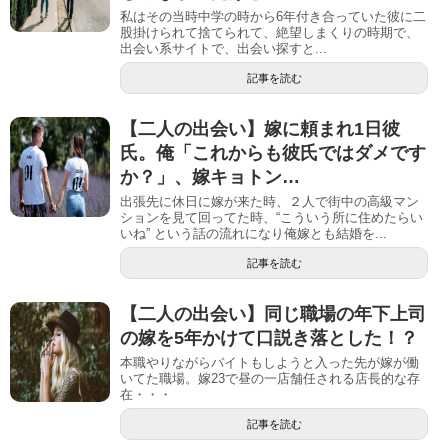
私はその当時中学の時から6年付き合っていた彼に二
股掛けられて捨てられて、絶望しまくりの時期で、
出会い系サイトで、出会い探すと...
記事を読む
【二人の出会い】嫁に頼まれ1日彼
氏。俺「これからも彼氏ではダメです
か？」、嫁キョトン…
出張先に休日に嫁が来た時、２人で街中の高級マン
ションを見て回ってた時、“こういう所に住めたらい
いね” という話の流れになり俺嫁とも結婚を...
記事を読む
【二人の出会い】同じ職場の年下上司
の嫁を5年かけて口説き落とした！？
本職やりながらバイトもしようと入った先が嫁が働
いてた職場。嫁23で昼の一店舗任される店長的な存
在・・・
記事を読む