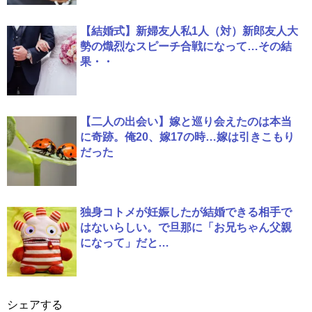
【結婚式】新婦友人私1人（対）新郎友人大
勢の熾烈なスピーチ合戦になって…その結
果・・
【二人の出会い】嫁と巡り会えたのは本当
に奇跡。俺20、嫁17の時…嫁は引きこもり
だった
独身コトメが妊娠したが結婚できる相手で
はないらしい。で旦那に「お兄ちゃん父親
になって」だと…
シェアする