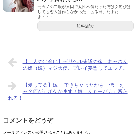
元カノの二股が原因で女性不信だった俺は女遊びは
しても恋人は作らなかった。ある日、たまた
ま・・・
記事を読む
【二人の出会い】デリヘル未遂の後。おっさん
の娘（嫁）マジ天使、プレイ妄想してエッチ。
【愛してる】嫁 「できちゃったかも」俺「え
っ？何が」ボケかます！嫁「んもーバカ」殴ら
れる！
コメントをどうぞ
メールアドレスが公開されることはありません。