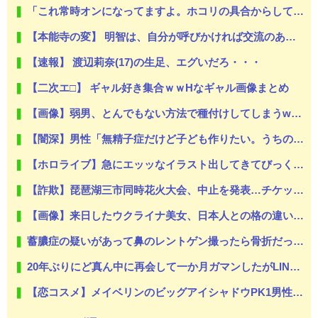
「これ常時オンになってますよ。ホコリの具合からして、だいぶ長いこと」8年分のガス代の正体…？
【本能寺の変】 明智は、自分が呼びかければ交流のあった家臣はみんな 自分の味方をしてくれるだろうと思っていた
【速報】 渡辺莉奈(17)の生足、エグいだろ・・・
【二次エ□】 ギャル好き集合ｗｗHなギャル画像まとめ
【画像】弱男、とんでもない方法で種付けしてしまうwww
【闇深】男性「無精子症だけど子ども作りたい。うちの妻と性交渉してくれ」 友人「…わかった」⇒結果！
【ホロライブ】急にエッッなイラスト出してきてびっくりしたで
【詐欺】琵琶湖三市同時花火大会、中止を発表…チケット代や出店料の返金については明言せず
【画像】来日したウクライナ美女、日本人との格の違いを見せつける
蓄膿症の疑いがあって鼻のレントゲン撮ったら骨折だった。そういや幼稚園の頃顔面着地したことがあったが、 母ちゃん当時気づかなかったのかよ・・・
20年ぶりにど真ん中に再会して一か月ガマンしたがLINEで「たまに二人で昔話ができる友達になろう」的なメッセ送信した。昨日まで既読無視
【恋コスメ】メイベリンのビッグアイシャドウPK1男性からの評判めちゃくちゃ良い。