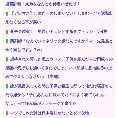
復讐計画！兄弟をなんとか仲違いせねば！
【デレマス】しまむーのしまがないとしまむーだと認識出
来なくなる率が高い
冬モテ確実！ 男性がキュンとする冬ファッション4選
薬剤師「なんでジェネリック嫌なんですか？ｗ 先発品と
全く同じですよ？w」
虐待されて育った私にウトメ「子供を産んだらご両親への
感謝の気持ちも湧いてきたでしょ。いい加減に意地貼るの止
めて仲直りしなさい 」【中編】
嫁が風呂入ってる間に子供と寝室に行って俺だけ寝落ちし
たら嫁から「子供あんなに泣いてたのによく寝てられん
な…」って恨み節がメッセージで来てた
マジでこれだけは日本製じゃないとダメな物・・・