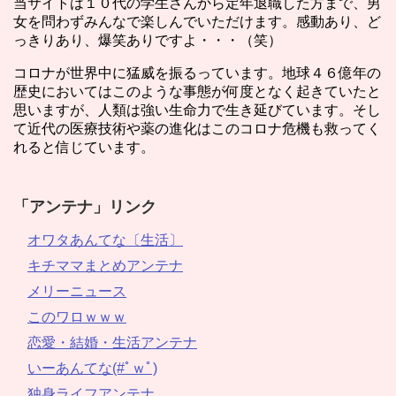
当サイトは１０代の学生さんから定年退職した方まで、男
女を問わずみんなで楽しんでいただけます。感動あり、ど
っきりあり、爆笑ありですよ・・・（笑）
コロナが世界中に猛威を振るっています。地球４６億年の
歴史においてはこのような事態が何度となく起きていたと
思いますが、人類は強い生命力で生き延びています。そし
て近代の医療技術や薬の進化はこのコロナ危機も救ってく
れると信じています。
「アンテナ」リンク
オワタあんてな〔生活〕
キチママまとめアンテナ
メリーニュース
このワロｗｗｗ
恋愛・結婚・生活アンテナ
いーあんてな(#ﾟｗﾟ)
独身ライフアンテナ