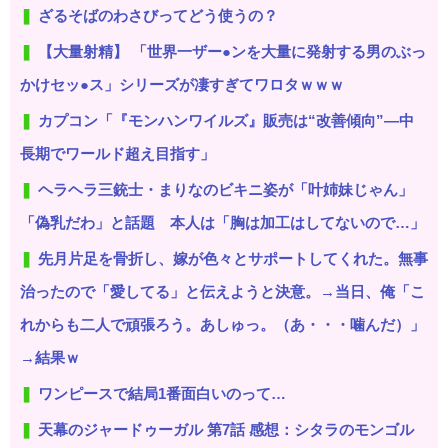
ざるそばのわさびってどう使うの？
【大量射精】 「世界一ザー●ンを大量に発射する男のぶっ
かけセッ●ス」シリーズが凄すぎてワロタｗｗｗ
カプコン「『モンハンワイルズ』販売は“改善傾向”―中
長期でワールド超え目指す」
ヘラヘラ三銃士・まりなのビキニ姿が「叶姉妹じゃん」
「偽乳だわ」と話題 本人は「胸は加工はしてないので…」
先月片足を骨折し、嫁が色々とサポートしてくれた。無事
治ったので「愛してる」と伝えようと決意。→当日、俺「こ
れからも二人で頑張ろう。あしゅっ。（あ・・・噛んだ）」
→結果ｗ
ワンピースで結局1番面白いのって…
天幕のジャードゥーガル 第7話 感想：シタラのモンゴル