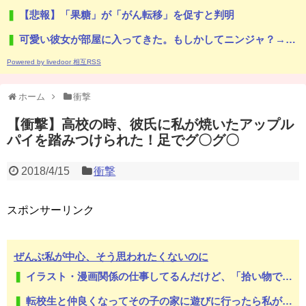
【悲報】「果糖」が「がん転移」を促すと判明
可愛い彼女が部屋に入ってきた。もしかしてニンジャ？→スタイリッシュな動きはこちらです…
Powered by livedoor 相互RSS
ホーム
衝撃
【衝撃】高校の時、彼氏に私が焼いたアップル
パイを踏みつけられた！足でグ〇グ〇
2018/4/15
衝撃
スポンサーリンク
ぜんぶ私が中心、そう思われたくないのに
イラスト・漫画関係の仕事してるんだけど、「拾い物ですが」とか言ってTwitterで勝手に自分の画像を出されるのに違和感を覚える。。
転校生と仲良くなってその子の家に遊びに行ったら私が小さい頃に撮った写真があった