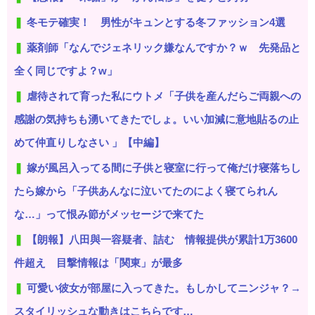
冬モテ確実！ 男性がキュンとする冬ファッション4選
薬剤師「なんでジェネリック嫌なんですか？ｗ 先発品と
全く同じですよ？w」
虐待されて育った私にウトメ「子供を産んだらご両親への
感謝の気持ちも湧いてきたでしょ。いい加減に意地貼るの止
めて仲直りしなさい 」【中編】
嫁が風呂入ってる間に子供と寝室に行って俺だけ寝落ちし
たら嫁から「子供あんなに泣いてたのによく寝てられん
な…」って恨み節がメッセージで来てた
【朗報】八田與一容疑者、詰む 情報提供が累計1万3600
件超え 目撃情報は「関東」が最多
可愛い彼女が部屋に入ってきた。もしかしてニンジャ？→
スタイリッシュな動きはこちらです…