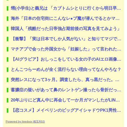
甥(小学生)と義兄は 「カブトムシとりに行くから明日早起きだな！」 と二人でウキウキしていた。
海外「日本の住宅街にこんなレ●プ魔が潜んでるとかマジかよ…さすがHENTAIの国…」
韓国人「残酷だった日帝強占期前後の写真を見てみよう」
【衝撃】「実は日本でしか人気がない」と知りてマジでビビり申したものwywwywyywywywywywywywyw
マチアプで会った外国女から「妊娠した」って言われたんやが・・・
【AIグラビア】おしっこをしている女の子のAIエロ画像まとめ【リアル調】 Part 3
とんこつらーめんが全く流行らない理由ってなんやろな？
突然レスになって3ヶ月。調査したら、真っ黒だった。もし嫁が目を覚ますならと、少しは再構築もと考えたが八メ撮りの写メを何枚も見て無理だと悟った。だから俺は嫁と間男に制裁を…
蓄膿症の疑いがあって鼻のレントゲン撮ったら骨折だった。そういや幼稚園の頃顔面着地したことがあったが、 母ちゃん当時気づかなかったのかよ・・・
20年ぶりにど真ん中に再会して一か月ガマンしたがLINEで「たまに二人で昔話ができる友達になろう」的なメッセ送信した。昨日まで既読無視
【恋コスメ】メイベリンのビッグアイシャドウPK1男性からの評判めちゃくちゃ良い。
Powered by livedoor 相互RSS