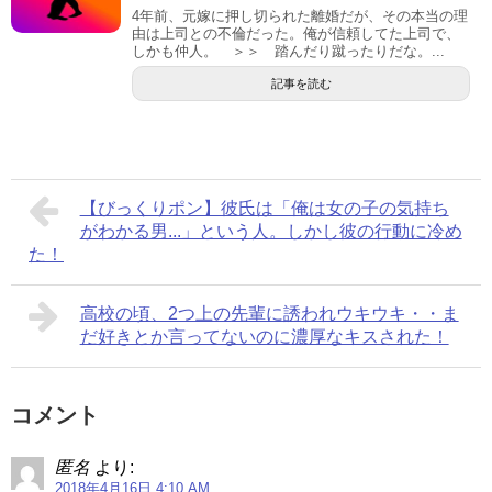
4年前、元嫁に押し切られた離婚だが、その本当の理
由は上司との不倫だった。俺が信頼してた上司で、
しかも仲人。 ＞＞ 踏んだり蹴ったりだな。...
記事を読む
【びっくりポン】彼氏は「俺は女の子の気持ち
がわかる男...」という人。しかし彼の行動に冷め
た！
高校の頃、2つ上の先輩に誘われウキウキ・・ま
だ好きとか言ってないのに濃厚なキスされた！
コメント
匿名
より:
2018年4月16日 4:10 AM