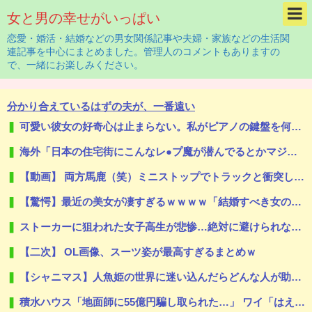
女と男の幸せがいっぱい
恋愛・婚活・結婚などの男女関係記事や夫婦・家族などの生活関
連記事を中心にまとめました。管理人のコメントもありますの
で、一緒にお楽しみください。
分かり合えているはずの夫が、一番遠い
可愛い彼女の好奇心は止まらない。私がピアノの鍵盤を何度か叩いてみた → すると彼女はこうなった…
海外「日本の住宅街にこんなレ●プ魔が潜んでるとかマジかよ…さすがHENTAIの国…」
【動画】 両方馬鹿（笑）ミニストップでトラックと衝突したドラレコが（ノ∇`）
【驚愕】最近の美女が凄すぎるｗｗｗｗ「結婚すべき女の特徴」がこちら…
ストーカーに狙われた女子高生が悲惨…絶対に避けられない中出しレ●プGIF画像
【二次】 OL画像、スーツ姿が最高すぎるまとめｗ
【シャニマス】人魚姫の世界に迷い込んだらどんな人が助けてくれたか、をアイドルの誕生日で見たら
積水ハウス「地面師に55億円騙し取られた…」 ワイ「はえーかわいそう…会社滅茶苦茶やろなぁ」