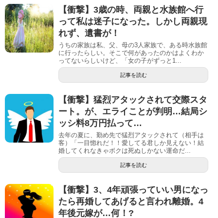
【衝撃】3歳の時、両親と水族館へ行
って私は迷子になった。しかし両親現
れず、遺書が！
うちの家族は私、父、母の3人家族で、ある時水族館
に行ったらしい。そこで何があったのかはよくわか
ってないらしいけど、「女の子がずっと1...
記事を読む
【衝撃】猛烈アタックされて交際スタ
ート。が、エライことが判明…結局シ
ッシ料8万円払って…
去年の夏に、勤め先で猛烈アタックされて（相手は
客）「一目惚れだ！！愛してる君しか見えない！結
婚してくれなきゃボクは死ぬしかない運命だ...
記事を読む
【衝撃】3、4年頑張っていい男になっ
たら再婚してあげると言われ離婚。4
年後元嫁が…何！?