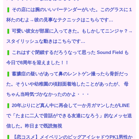
その店には腕のいいバーテンダーがいた。このグラスに１
杯たのむよ→彼の見事なテクニックはこちらです…
可愛い彼女が部屋に入ってきた。もしかしてニンジャ？→
スタイリッシュな動きはこちらです…
これはすぐ閉鎖するだろうなって思った Sound Field も
今日で8周年を迎えました！！
蓄膿症の疑いがあって鼻のレントゲン撮ったら骨折だっ
た。そういや幼稚園の頃顔面着地したことがあったが、 母
ちゃん当時気づかなかったのかよ・・・
20年ぶりにど真ん中に再会して一か月ガマンしたがLINE
で「たまに二人で昔話ができる友達になろう」的なメッセ送
信した。昨日まで既読無視
【恋コスメ】メイベリンのビッグアイシャドウPK1男性か