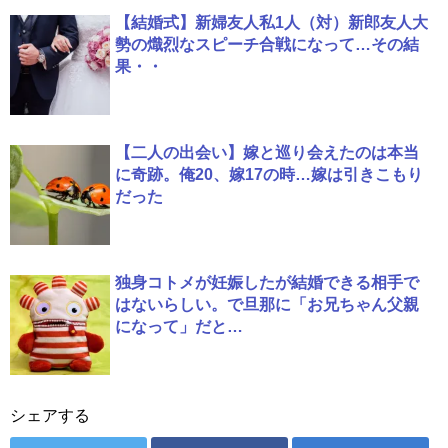
【結婚式】新婦友人私1人（対）新郎友人大
勢の熾烈なスピーチ合戦になって…その結
果・・
【二人の出会い】嫁と巡り会えたのは本当
に奇跡。俺20、嫁17の時…嫁は引きこもり
だった
独身コトメが妊娠したが結婚できる相手で
はないらしい。で旦那に「お兄ちゃん父親
になって」だと…
シェアする