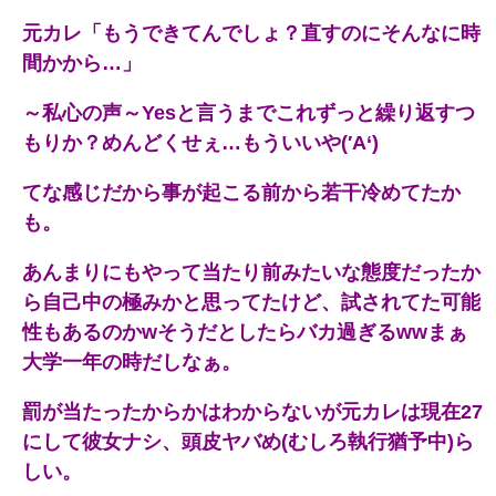
元カレ「もうできてんでしょ？直すのにそんなに時
間かから…」
～私心の声～Yesと言うまでこれずっと繰り返すつ
もりか？めんどくせぇ…もういいや(′A‘)
てな感じだから事が起こる前から若干冷めてたか
も。
あんまりにもやって当たり前みたいな態度だったか
ら自己中の極みかと思ってたけど、試されてた可能
性もあるのかwそうだとしたらバカ過ぎるwwまぁ
大学一年の時だしなぁ。
罰が当たったからかはわからないが元カレは現在27
にして彼女ナシ、頭皮ヤバめ(むしろ執行猶予中)ら
しい。