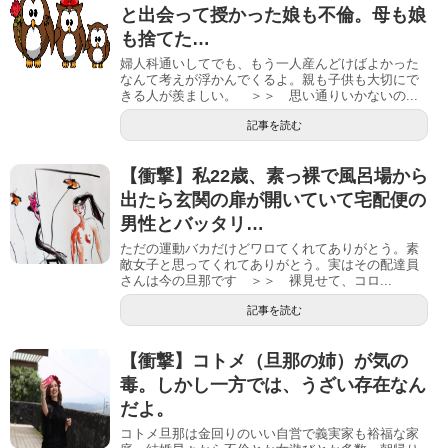
と出会って授かった娘も不倫。母も娘
も捨てた…
婦人科通いしてでも、もう一人産んどけばよかった
なんて考えが浮かんでくるよ。親も子供も大切にで
きる人が羨ましい。 ＞＞ 思い通りいかないの...
記事を読む
【衝撃】私22歳、素っ裸で風呂場から
出たら玄関の扉が開いていて宅配便の
男性とバッタリ…
ただの運動バカだけどワロてくれてありがとう。素
敵女子と思ってくれてありがとう。実はその配達員
さんは今の旦那です ＞＞ 裸見せて、コロ...
記事を読む
【衝撃】コトメ（旦那の姉）が気の
毒。しかし一方では、うざい存在なん
だよ。
コトメ旦那は金回りのいい自営で義実家も裕福な家