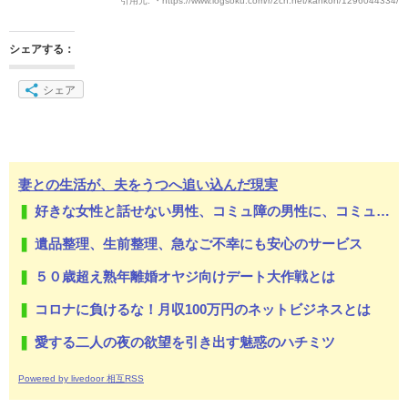
引用元: ・https://www.logsoku.com/r/2ch.net/kankon/1296044334/
シェアする：
シェア
妻との生活が、夫をうつへ追い込んだ現実
好きな女性と話せない男性、コミュ障の男性に、コミュ力向上セラピー講座
遺品整理、生前整理、急なご不幸にも安心のサービス
５０歳超え熟年離婚オヤジ向けデート大作戦とは
コロナに負けるな！月収100万円のネットビジネスとは
愛する二人の夜の欲望を引き出す魅惑のハチミツ
Powered by livedoor 相互RSS