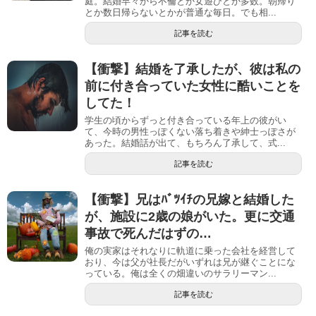
庭。結婚早々から不倫とか女遊びとか多数。朝帰り
とか数日帰らないとかが普通な毎日。でも相...
記事を読む
【衝撃】結婚を了承したが、彼は私の
前に付き合っていた女性に酷いことを
してた！
学生の頃からずっと付き合っている年上の彼がい
て、今時の男性っぽくない落ち着きや紳士っぽさが
あった。結婚話が出て、もちろん了承して、式...
記事を読む
【衝撃】兄はﾊﾞﾂｲﾁの兄嫁と結婚した
が、施設に2歳の娘がいた。更に交通
事故で死んだはずの…
俺の実家はそれなりに軌道に乗った会社を経営して
おり、今は父が社長だがいずれは兄が継ぐことにな
っている。俺は全くの畑違いのサラリーマン...
記事を読む