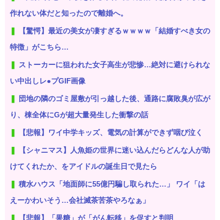
作れない体だと知ったので離婚へ。
【驚愕】最近の美女が凄すぎるｗｗｗｗ「結婚すべき女の
特徴」がこちら…
ストーカーに狙われた女子高生が悲惨…絶対に避けられな
い中出しレ●プGIF画像
団地の隣のゴミ屋敷が引っ越した後、通路に腐敗臭が広が
り、棟全体にGが超大量発生した衝撃の話
【悲報】ワイ中学キッズ、電気の計算ができず咽び泣く
【シャニマス】人魚姫の世界に迷い込んだらどんな人が助
けてくれたか、をアイドルの誕生日で見たら
積水ハウス「地面師に55億円騙し取られた…」 ワイ「は
えーかわいそう…会社滅茶苦茶やろなぁ」
【悲報】「果糖」が「がん転移」を促すと判明