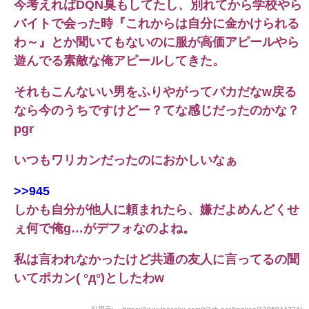
今考えればDQN臭もしてたし、別れてから学校やら
バイトで会った時『これからは自分に金かけられる
わ～』とか聞いてもないのに服が高価アピールやら
遊んでる素敵な俺アピールしてきた。
それもこんないい男をふりやがってバカだなw戻る
なら今のうちですけどー？てな感じだったのかな？
pgr
いつもワリカンだったのにおかしいなぁ
>>945
しかも自分が他人に頼まれたら、嫌だよめんどくせ
ぇ何で俺g…がデフォなのよね。
私は言われなかったけど共通の友人に言ってるの聞
いてポカン( °д°)としたわw