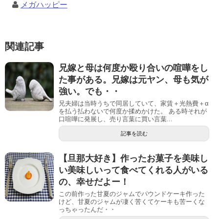
メガハッピー
関連記事
兄嫁と母は何度か殴り合いの喧嘩をし
た事がある。兄嫁は元ヤン、母も気が
強い。でも・・
兄夫婦は当時うちで同居していて、家賃＋光熱費＋α
を払う払わないで何度か揉めかけた。 ある時それが
口喧嘩に発展し、売り言葉に買い言葉...
記事を読む
【旦那大好き】作ったお菓子を美味し
い美味しいって食べてくれる人がいる
の、幸せだよー！
この前作った甘夏のジャムでパウンドケーキ作った
けど、甘夏のジャムが凄く苦くてケーキも苦ーくな
っちゃったんだ・・