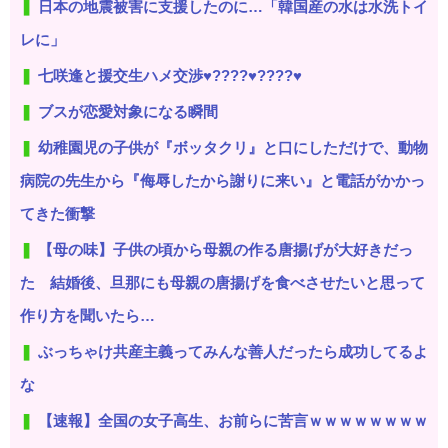
日本の地震被害に支援したのに…「韓国産の水は水洗トイ
レに」
七咲逢と援交生ハメ交渉♥️????♥️????♥️
ブスが恋愛対象になる瞬間
幼稚園児の子供が『ボッタクリ』と口にしただけで、動物
病院の先生から『侮辱したから謝りに来い』と電話がかかっ
てきた衝撃
【母の味】子供の頃から母親の作る唐揚げが大好きだっ
た 結婚後、旦那にも母親の唐揚げを食べさせたいと思って
作り方を聞いたら…
ぶっちゃけ共産主義ってみんな善人だったら成功してるよ
な
【速報】全国の女子高生、お前らに苦言ｗｗｗｗｗｗｗｗ