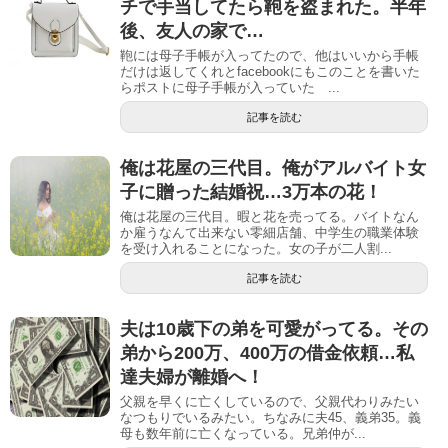
チで手当してたら鞄を盗まれた。半年
後、友人の家で…
鞄には母子手帳が入ってたので、他はいいから手帳
だけは返してくれとfacebookにもこのことを書いた
らポストに母子手帳が入っていた ...
記事を読む
俺は花屋の三代目。俺がアルバイト女
子に贈った結婚祝…3万本の花！
俺は花屋の三代目。暇と花を売ってる。バイトなん
か雇うなんて出来ない零細店舗、中学生の職業体験
を受け入れることになった。女の子が二人割...
記事を読む
夫は10歳下の弟を可愛がってる。その
弟から200万、400万の借金依頼…私
達夫婦が離婚へ！
父親を早くに亡くしているので、父親代わりみたい
なつもりでいるみたい。ちなみに夫45、義弟35。義
母も数年前に亡くなっている。兄弟仲が...