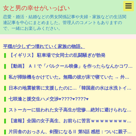
女と男の幸せがいっぱい
恋愛・婚活・結婚などの男女関係記事や夫婦・家族などの生活関
連記事を中心にまとめました。管理人のコメントもありますの
で、一緒にお楽しみください。
平穏が少しずつ壊れていく家族の物語。
【イギリス】 駐車場で女同士の乱闘騒ぎが勃発
【動画】 ＡＩで「パルクール映像」を作ったらなんかコワい結果に…ｗ！！
私が掃除機をかけていた。無職の彼が床で寝ていた → 外では生きていけないダメ男はこちらです…
日本の地震被害に支援したのに…「韓国産の水は水洗トイレに」
七咲逢と援交生ハメ交渉♥️????♥️????♥️
ストーカーに狙われた女子高生が悲惨…絶対に避けられない中出しレ●プGIF画像
【速報】全国の女子高生、お前らに苦言ｗｗｗｗｗｗｗｗｗｗ
片田舎のおっさん、剣聖になるⅡ 第5話 感想：ついに親子対決の予感！ベリル先生もやる気に！