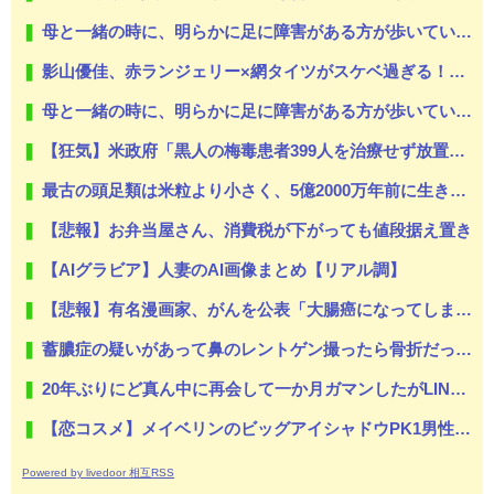
母と一緒の時に、明らかに足に障害がある方が歩いていた。母「なんであんな歩き方なの？ふざけてるの？」
影山優佳、赤ランジェリー×網タイツがスケベ過ぎる！只の痴女だろ・・・
母と一緒の時に、明らかに足に障害がある方が歩いていた。母「なんであんな歩き方なの？ふざけてるの？」
【狂気】米政府「黒人の梅毒患者399人を治療せず放置したらどうなるか見たろ！」→40年間続けてしまう
最古の頭足類は米粒より小さく、5億2000万年前に生きていた
【悲報】お弁当屋さん、消費税が下がっても値段据え置き
【AIグラビア】人妻のAI画像まとめ【リアル調】
【悲報】有名漫画家、がんを公表「大腸癌になってしまいました。肝臓に転移も見られてステージ4です」
蓄膿症の疑いがあって鼻のレントゲン撮ったら骨折だった。そういや幼稚園の頃顔面着地したことがあったが、 母ちゃん当時気づかなかったのかよ・・・
20年ぶりにど真ん中に再会して一か月ガマンしたがLINEで「たまに二人で昔話ができる友達になろう」的なメッセ送信した。昨日まで既読無視
【恋コスメ】メイベリンのビッグアイシャドウPK1男性からの評判めちゃくちゃ良い。
Powered by livedoor 相互RSS