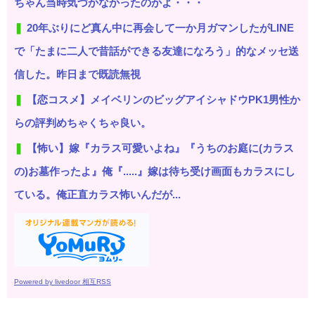
ちゃん当時気づかなかったのかよ・・・
20年ぶりにど真ん中に再会して一か月ガマンしたがLINE
で「たまに二人で昔話ができる友達になろう」的なメッセ送
信した。昨日まで既読無視
【恋コスメ】メイベリンのビッグアイシャドウPK1男性か
らの評判めちゃくちゃ良い。
【怖い】嫁『カラス可愛いよね』『うちのお庭に(カラス
の)お墓作ったよ』俺『.....』嫁は待ち受け画面もカラスにし
ている。俺正直カラス怖いんだが...
Powered by livedoor 相互RSS