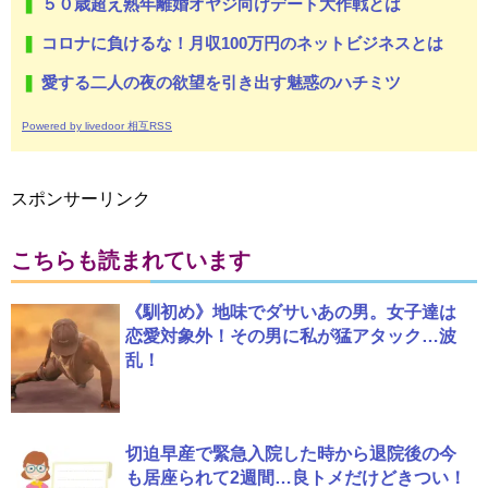
５０歳超え熟年離婚オヤジ向けデート大作戦とは
コロナに負けるな！月収100万円のネットビジネスとは
愛する二人の夜の欲望を引き出す魅惑のハチミツ
Powered by livedoor 相互RSS
スポンサーリンク
こちらも読まれています
《馴初め》地味でダサいあの男。女子達は
恋愛対象外！その男に私が猛アタック…波
乱！
切迫早産で緊急入院した時から退院後の今
も居座られて2週間…良トメだけどきつい！