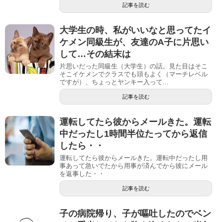
記事を読む
大学生の時、私がいいなと思ってたイ
ケメン同級生が、友達のA子に片思い
して…その結末は
片思いだった同級生（大学生）の話。見た目はそこ
そこイケメンでクラスでも頭もよく（マーチレベル
ですが）、ちょっとヤンキー入って...
記事を読む
運転してたら彼からメールきた。運転
中だったし1時間半位たってから返信
したら・・
運転してたら彼からメールきた。運転中だったし用
事あって急いでたから用事が済んでから彼にメール
を返事した・・
記事を読む
子の病院帰り、子が嘔吐したのでベン