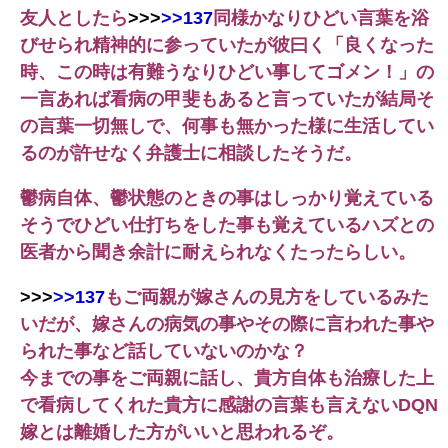
友人としたら
>>>
>>137
同様かなりひどい言葉を浴
びせられ精神的に参っていたが彼曰く「良くなった
時、この時は有難うなりひどい事してゴメン！」の
一言あれば看病の甲斐もあると言っていたが結局そ
の言葉一切無しで、何事も無かった様に生活してい
るのが許せなく弁護士に相談したそうだ。
鬱病自体、鬱状態のときの事はしっかり覚えている
そうでひどい仕打ちをした事も覚えているハズとの
医者から聞き余計に耐えられなくたったらしい。
>>>
>>137
もご両親が嫁さんの見方をしているみた
いだが、嫁さんの病気の事やその際に言われた事や
られた事など話していないのかな？
今までの事をご両親に話し、貴方自体も治療した上
で看病してくれた貴方に感謝の言葉も言えないDQN
嫁とは離婚した方がいいと思われるぞ。