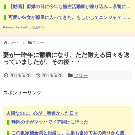
【動画】原爆の日に今年も極左活動家が座り込み→県警に強制排除される動画が話題に
可愛い彼女が部屋に入ってきた。もしかしてニンジャ？→スタイリッシュな動きはこちらです…
Powered by livedoor 相互RSS
ホーム
フリー
妻が一昨年に鬱病になり、ただ耐える日々を送
っていましたが、その後・・
2018/5/28
2018/5/28
フリー
スポンサーリンク
夫婦なのに、心が一番遠かった日々
静岡の子がマッハでドア開けに行った
この度家族全員と絶縁し、旦那も含めて私の周りから親類と呼べる人が１人もいなくなりました～