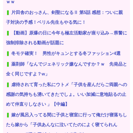
ｗｗ
片田舎のおっさん、剣聖になるⅡ 第5話 感想：ついに親
子対決の予感！ベリル先生もやる気に！
【動画】原爆の日に今年も極左活動家が座り込み→県警に
強制排除される動画が話題に
冬モテ確実！ 男性がキュンとする冬ファッション4選
薬剤師「なんでジェネリック嫌なんですか？ｗ 先発品と
全く同じですよ？w」
虐待されて育った私にウトメ「子供を産んだらご両親への
感謝の気持ちも湧いてきたでしょ。いい加減に意地貼るの止
めて仲直りしなさい 」【中編】
嫁が風呂入ってる間に子供と寝室に行って俺だけ寝落ちし
たら嫁から「子供あんなに泣いてたのによく寝てられん