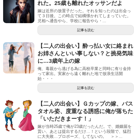
れた。25歳も離れたオッサンだよ
嫁は近所の放置子だった。それを知ったのは出会っ
て３日後。この時点で結構懐かれてしまっていた。
児相へ通告やら、学校に報告やら・...
記事を読む
【二人の出会い】酔っ払い女に絡まれ
お姉さんといい事しない？と挑発気味
に…3歳年上の嫁
俺、毒親から逃げる為に高校卒業と同時に有り金持
って家出。実家から遠く離れた地で放浪生活開
始・・・
記事を読む
【二人の出会い】Ｇカップの嫁、バス
タオル姿、度重なる誘惑に俺が落ちた
「いただきまーす！」
嫁が当時25歳で俺が23歳だったんだ。で、婚姻届を
貰い、あとは提出するだけ…！という段階で、猛烈
に大失敗…プロポーズ、してないの。 ＞＞...