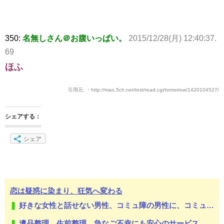
350:
名無しさん＠お腹いっぱい。
2015/12/28(月) 12:40:37.
69
ほふ
引用元: ・http://mao.5ch.net/test/read.cgi/tomorrow/1420104527/
シェアする：
シェア
恋は疑惑に染まり、狂気へ変わる
好きな女性と話せない男性、コミュ障の男性に、コミュ力向上セラピー講座
遺品整理、生前整理、急なご不幸にも安心のサービス