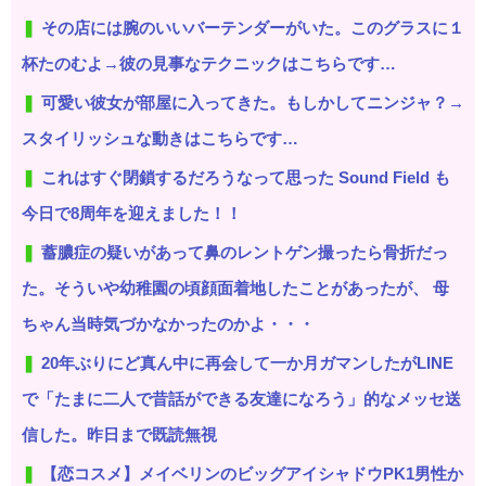
その店には腕のいいバーテンダーがいた。このグラスに１
杯たのむよ→彼の見事なテクニックはこちらです…
可愛い彼女が部屋に入ってきた。もしかしてニンジャ？→
スタイリッシュな動きはこちらです…
これはすぐ閉鎖するだろうなって思った Sound Field も
今日で8周年を迎えました！！
蓄膿症の疑いがあって鼻のレントゲン撮ったら骨折だっ
た。そういや幼稚園の頃顔面着地したことがあったが、 母
ちゃん当時気づかなかったのかよ・・・
20年ぶりにど真ん中に再会して一か月ガマンしたがLINE
で「たまに二人で昔話ができる友達になろう」的なメッセ送
信した。昨日まで既読無視
【恋コスメ】メイベリンのビッグアイシャドウPK1男性か