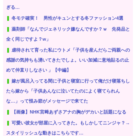
ぎる…
冬モテ確実！ 男性がキュンとする冬ファッション4選
薬剤師「なんでジェネリック嫌なんですか？ｗ 先発品と
全く同じですよ？w」
虐待されて育った私にウトメ「子供を産んだらご両親への
感謝の気持ちも湧いてきたでしょ。いい加減に意地貼るの止
めて仲直りしなさい 」【中編】
嫁が風呂入ってる間に子供と寝室に行って俺だけ寝落ちし
たら嫁から「子供あんなに泣いてたのによく寝てられん
な…」って恨み節がメッセージで来てた
【画像】NHK宮﨑あずさアナの胸がデカいと話題になる
可愛い彼女が部屋に入ってきた。もしかしてニンジャ？→
スタイリッシュな動きはこちらです…