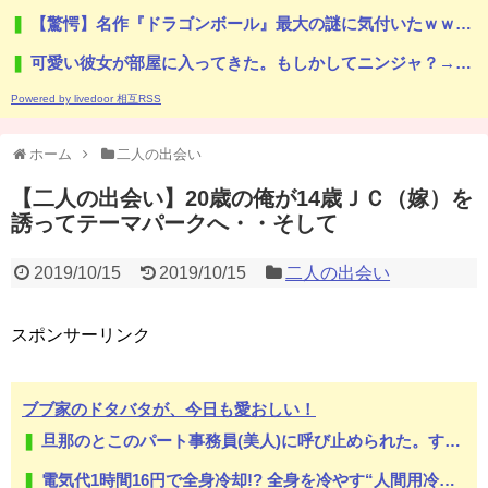
【驚愕】名作『ドラゴンボール』最大の謎に気付いたｗｗｗｗ『ドラゴンボール』唯一にして最大の謎がこちら…凄すぎる…
可愛い彼女が部屋に入ってきた。もしかしてニンジャ？→スタイリッシュな動きはこちらです…
Powered by livedoor 相互RSS
ホーム
二人の出会い
【二人の出会い】20歳の俺が14歳ＪＣ（嫁）を
誘ってテーマパークへ・・そして
2019/10/15
2019/10/15
二人の出会い
スポンサーリンク
ブブ家のドタバタが、今日も愛おしい！
旦那のとこのパート事務員(美人)に呼び止められた。すると「あんな物(昼食)を旦那さんに食べさせるなんて信じられない！」と言い出し...
電気代1時間16円で全身冷却!? 全身を冷やす“人間用冷蔵庫”『ど冷えもんBOX』→工事現場やゴルフ場で導入続々と話題