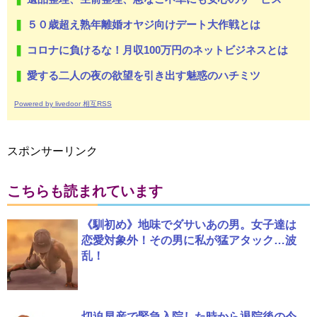
５０歳超え熟年離婚オヤジ向けデート大作戦とは
コロナに負けるな！月収100万円のネットビジネスとは
愛する二人の夜の欲望を引き出す魅惑のハチミツ
Powered by livedoor 相互RSS
スポンサーリンク
こちらも読まれています
《馴初め》地味でダサいあの男。女子達は
恋愛対象外！その男に私が猛アタック…波
乱！
切迫早産で緊急入院した時から退院後の今