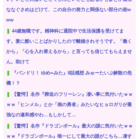
ななぐさめはどけて、この自分の努力と関係ない部分の差w
ww
44歳無職です。精神科に通院中で生活保護を受けてま
す。妻に酷いことばかりしたので離婚されそうです。「働く
から」「心を入れ替えるから」と言っても信じてもらえませ
ん。助けて
『バンドリ！ ゆめ∞みた』8話感想 みゅーたいぷ解散の危
機！？
【驚愕】名作『葬送のフリーレン』凄い事に気付いたｗｗ
ｗｗ「ヒンメル」とか「南の勇者」みたいなヒョロガリが最
強なの違和感やわ…もしかして…
【驚愕】名作『ドラゴンボール』最大の謎に気付いたｗｗ
ｗｗ『ドラゴンボール』唯一にして最大の謎がこちら…凄す