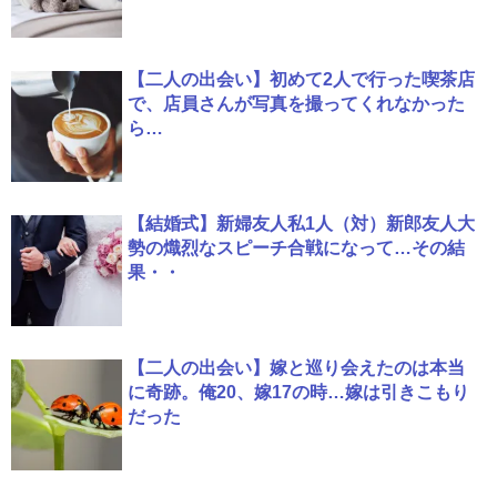
【二人の出会い】初めて2人で行った喫茶店
で、店員さんが写真を撮ってくれなかった
ら…
【結婚式】新婦友人私1人（対）新郎友人大
勢の熾烈なスピーチ合戦になって…その結
果・・
【二人の出会い】嫁と巡り会えたのは本当
に奇跡。俺20、嫁17の時…嫁は引きこもり
だった