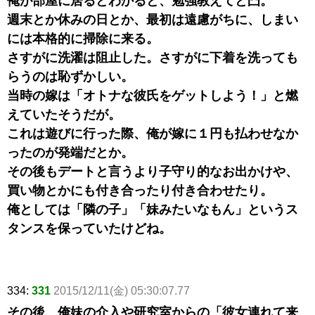
俺が部屋に居るとわかると、勉強教えてと凸。
週末とか休みの日とか、最初は遠慮がちに、しまい
には本格的に掃除に来る。
さすがに洗濯は阻止した。さすがに下着を洗っても
らうのは恥ずかしい。
当時の嫁は「オトナな彼氏をゲットしよう！」と燃
えていたそうだが。
これは遊びに行った際、俺が嫁に１円も払わせなか
ったのが発端だとか。
その後もデートと言うより子守り的なお出かけや、
買い物とかにも付き合ったり付き合わせたり。
俺としては「隣の子」「妹みたいなもん」というス
タンスを保っていたけどね。
334:
331
2015/12/11(金) 05:30:07.77
その後、俺妹の介入や研究室からの「彼女連れて来