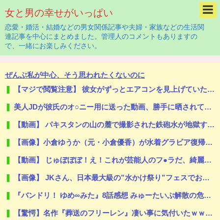
女と男の幸せがいっぱい
恋愛・婚活・結婚などの男女関係記事や夫婦・家族などの生活関
連記事を中心にまとめました。管理人のコメントもありますの
で、一緒にお楽しみください。
ぜんぶ私が中心、そう思われたくないのに
【マジで閲覧注意】 彼女がずっとエアコンを見上げていた。どうしたの？つけた方がいい？ → その時はまだ、本当の理由を知りませんでした…
美人JDが彼氏のオ○ニー用に送った動画、勝手に晒されて学校中の”共有オカズ” にされる
【動画】 パキスタンの山の麓で撮影された鉄砲水が地獄すぎる。
【画像】小倉ゆうか（元・小倉優香）が水着グラビア復帰ｗｗｗｗｗｗｗｗｗｗｗ
【動画】 じゅぼぼぼ！え！これが芸能人のフ●ラだ、綺麗な顔とお口でこんなことしているだ 笑
【画像】 JKさん、日本最大級の”水かけ祭り”フェスでおっ〇ぱい丸見え！大量ぶっかけハプニングｗｗｗ
『バンドリ！ ゆめ∞みた』8話感想 みゅーたいぷ解散の危機！？
【驚愕】名作『葬送のフリーレン』凄い事に気付いたｗｗｗｗ「ヒンメル」とか「南の勇者」みたいなヒョロガリが最強なの違和感やわ…もしかして…