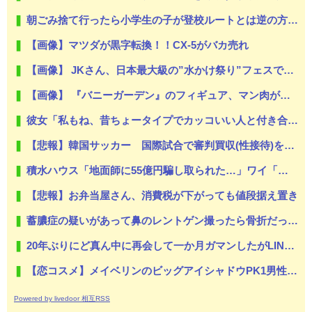
朝ごみ捨て行ったら小学生の子が登校ルートとは逆の方に歩いてた
【画像】マツダが黒字転換！！CX-5がバカ売れ
【画像】 JKさん、日本最大級の”水かけ祭り”フェスでおっ〇ぱい丸見え！大量ぶっかけハプニングｗｗｗ
【画像】 『バニーガーデン』のフィギュア、マン肉が見えてしまう
彼女「私もね、昔ちょータイプでカッコいい人と付き合ってたんだけど」俺「うん」→…最悪なことを白状する
【悲報】韓国サッカー 国際試合で審判買収(性接待)をしてた模様wwwwwwwwwwwwwwwwwwwwwwwwwwwwwwwwwwwwwwwwwwwwwwwww
積水ハウス「地面師に55億円騙し取られた…」ワイ「はえーかわいそう…会社滅茶苦茶やろなぁ」
【悲報】お弁当屋さん、消費税が下がっても値段据え置き
蓄膿症の疑いがあって鼻のレントゲン撮ったら骨折だった。そういや幼稚園の頃顔面着地したことがあったが、 母ちゃん当時気づかなかったのかよ・・・
20年ぶりにど真ん中に再会して一か月ガマンしたがLINEで「たまに二人で昔話ができる友達になろう」的なメッセ送信した。昨日まで既読無視
【恋コスメ】メイベリンのビッグアイシャドウPK1男性からの評判めちゃくちゃ良い。
Powered by livedoor 相互RSS