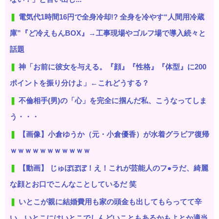
電気代1時間16円で全身冷却!? 全身を冷やす“人間用冷蔵
庫”『ど冷えもんBOX』→工事現場やゴルフ場で導入続々と
話題
神「お前に彼女を与える。『顔』『性格』『体型』に200
ポイントを振り分けよ」←これどうする？
不倫相手(男)の「心」を完全に掴んだ私、こうなってしま
う・・・
【画像】小倉ゆうか（元・小倉優香）が水着グラビア復帰
ｗｗｗｗｗｗｗｗｗｗｗ
【動画】 じゅぼぼぼ！え！これが芸能人のフ●ラだ、綺麗
な顔とお口でこんなことしているだ 笑
いとこが親に結婚費用も家の頭金も出してもらってて辛
い。いとこにはいとこでしんどいこともあるかもよとか適当