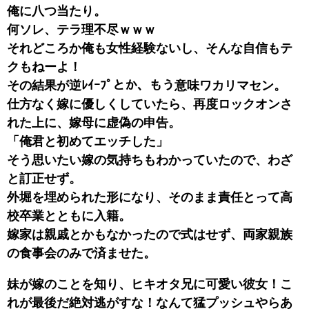
俺に八つ当たり。
何ソレ、テラ理不尽ｗｗｗ
それどころか俺も女性経験ないし、そんな自信もテ
クもねーよ！
その結果が逆ﾚｲｰﾌﾟとか、もう意味ワカリマセン。
仕方なく嫁に優しくしていたら、再度ロックオンさ
れた上に、嫁母に虚偽の申告。
「俺君と初めてエッチした」
そう思いたい嫁の気持ちもわかっていたので、わざ
と訂正せず。
外堀を埋められた形になり、そのまま責任とって高
校卒業とともに入籍。
嫁家は親戚とかもなかったので式はせず、両家親族
の食事会のみで済ませた。
妹が嫁のことを知り、ヒキオタ兄に可愛い彼女！こ
れが最後だ絶対逃がすな！なんて猛プッシュやらあ